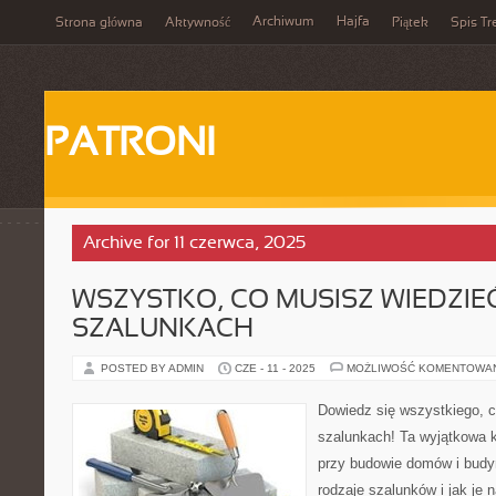
Archiwum
Hajfa
Strona główna
Aktywność
Piątek
Spis Tr
PATRONI
Archive for 11 czerwca, 2025
WSZYSTKO, CO MUSISZ WIEDZIE
SZALUNKACH
POSTED BY ADMIN
CZE - 11 - 2025
MOŻLIWOŚĆ KOMENTOWA
Dowiedz się wszystkiego, 
szalunkach! Ta wyjątkowa k
przy budowie domów i budy
rodzaje szalunków i jak je 