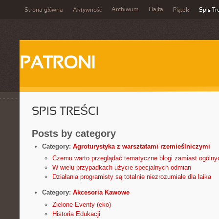
Archiwum
Hajfa
Strona główna
Aktywność
Piątek
Spis Tr
PATRONI
SPIS TREŚCI
Posts by category
Category:
Agroturystyka z warsztatami rzemieślniczymi
Czemu warto przeglądać tematyczne blogi zamiast ogólny
W wielu przypadkach użycie specjalnych odmian
Działania programisty są totalnie niezrozumiałe dla laika
Category:
Akcesoria Kawowe
Zielone Eventy (eko)
Historia Edukacji