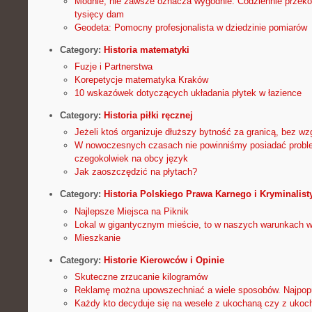
Modnie, nie zawsze oznacza wygodnie. Codziennie przekon
tysięcy dam
Geodeta: Pomocny profesjonalista w dziedzinie pomiarów
Category:
Historia matematyki
Fuzje i Partnerstwa
Korepetycje matematyka Kraków
10 wskazówek dotyczących układania płytek w łazience
Category:
Historia piłki ręcznej
Jeżeli ktoś organizuje dłuższy bytność za granicą, bez wz
W nowoczesnych czasach nie powinniśmy posiadać probl
czegokolwiek na obcy język
Jak zaoszczędzić na płytach?
Category:
Historia Polskiego Prawa Karnego i Kryminalist
Najlepsze Miejsca na Piknik
Lokal w gigantycznym mieście, to w naszych warunkach 
Mieszkanie
Category:
Historie Kierowców i Opinie
Skuteczne zrzucanie kilogramów
Reklamę można upowszechniać a wiele sposobów. Najpopu
Każdy kto decyduje się na wesele z ukochaną czy z ukoc