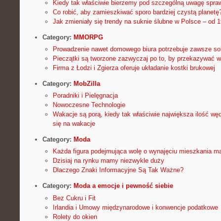
Kiedy tak właściwie bierzemy pod szczególną uwagę spra
Co robić, aby zamieszkiwać sporo bardziej czystą planetę
Jak zmieniały się trendy na suknie ślubne w Polsce – od 
Category:
MMORPG
Prowadzenie nawet domowego biura potrzebuje zawsze so
Pieczątki są tworzone zazwyczaj po to, by przekazywać 
Firma z Łodzi i Zgierza oferuje układanie kostki brukowej
Category:
MobZilla
Poradniki i Pielęgnacja
Nowoczesne Technologie
Wakacje są porą, kiedy tak właściwie największa ilość w
się na wakacje
Category:
Moda
Każda figura podejmująca wolę o wynajęciu mieszkania m
Dzisiaj na rynku mamy niezwykle duży
Dlaczego Znaki Informacyjne Są Tak Ważne?
Category:
Moda a emocje i pewność siebie
Bez Cukru i Fit
Irlandia i Umowy międzynarodowe i konwencje podatkowe
Rolety do okien