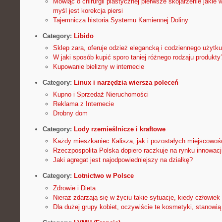
Mówiąc o chirurgii plastycznej pierwsze skojarzenie jakie 
myśl jest korekcja piersi
Tajemnicza historia Systemu Kamiennej Doliny
Category:
Libido
Sklep zara, oferuje odzież elegancką i codziennego użytku
W jaki sposób kupić sporo taniej różnego rodzaju produkty
Kupowanie bielizny w internecie
Category:
Linux i narzędzia wiersza poleceń
Kupno i Sprzedaż Nieruchomości
Reklama z Internecie
Drobny dom
Category:
Lody rzemieślnicze i kraftowe
Każdy mieszkaniec Kalisza, jak i pozostałych miejscowośc
Rzeczpospolita Polska dopiero raczkuje na rynku innowacj
Jaki agregat jest najodpowiedniejszy na działkę?
Category:
Lotnictwo w Polsce
Zdrowie i Dieta
Nieraz zdarzają się w życiu takie sytuacje, kiedy człowie
Dla dużej grupy kobiet, oczywiście te kosmetyki, stanowi