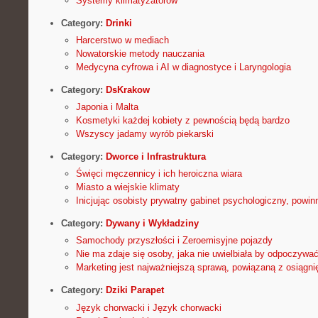
Systemy klimatyzatorów
Category:
Drinki
Harcerstwo w mediach
Nowatorskie metody nauczania
Medycyna cyfrowa i AI w diagnostyce i Laryngologia
Category:
DsKrakow
Japonia i Malta
Kosmetyki każdej kobiety z pewnością będą bardzo
Wszyscy jadamy wyrób piekarski
Category:
Dworce i Infrastruktura
Święci męczennicy i ich heroiczna wiara
Miasto a wiejskie klimaty
Inicjując osobisty prywatny gabinet psychologiczny, powin
Category:
Dywany i Wykładziny
Samochody przyszłości i Zeroemisyjne pojazdy
Nie ma zdaje się osoby, jaka nie uwielbiała by odpoczywa
Marketing jest najważniejszą sprawą, powiązaną z osiąg
Category:
Dziki Parapet
Język chorwacki i Język chorwacki