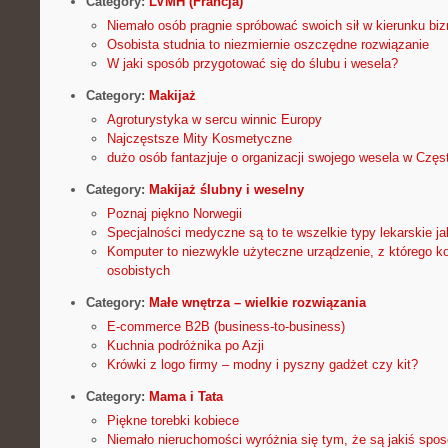
Category:
LVMH (Francja)
Niemało osób pragnie spróbować swoich sił w kierunku bi
Osobista studnia to niezmiernie oszczędne rozwiązanie
W jaki sposób przygotować się do ślubu i wesela?
Category:
Makijaż
Agroturystyka w sercu winnic Europy
Najczęstsze Mity Kosmetyczne
dużo osób fantazjuje o organizacji swojego wesela w Częs
Category:
Makijaż ślubny i weselny
Poznaj piękno Norwegii
Specjalności medyczne są to te wszelkie typy lekarskie ja
Komputer to niezwykle użyteczne urządzenie, z którego ko
osobistych
Category:
Małe wnętrza – wielkie rozwiązania
E-commerce B2B (business-to-business)
Kuchnia podróżnika po Azji
Krówki z logo firmy – modny i pyszny gadżet czy kit?
Category:
Mama i Tata
Piękne torebki kobiece
Niemało nieruchomości wyróżnia się tym, że są jakiś spo