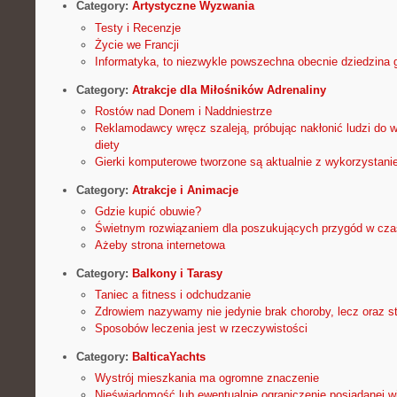
Category:
Artystyczne Wyzwania
Testy i Recenzje
Życie we Francji
Informatyka, to niezwykle powszechna obecnie dziedzina 
Category:
Atrakcje dla Miłośników Adrenaliny
Rostów nad Donem i Naddniestrze
Reklamodawcy wręcz szaleją, próbując nakłonić ludzi do 
diety
Gierki komputerowe tworzone są aktualnie z wykorzystani
Category:
Atrakcje i Animacje
Gdzie kupić obuwie?
Świetnym rozwiązaniem dla poszukujących przygód w cza
Ażeby strona internetowa
Category:
Balkony i Tarasy
Taniec a fitness i odchudzanie
Zdrowiem nazywamy nie jedynie brak choroby, lecz oraz s
Sposobów leczenia jest w rzeczywistości
Category:
BalticaYachts
Wystrój mieszkania ma ogromne znaczenie
Nieświadomość lub ewentualnie ograniczenie posiadanej w