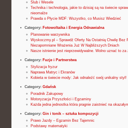
Ślub i Wesele
Technika i technologia, jakie to dzisiaj są na świecie spra
nieomalże
Prawda o Płycie MDF: Wszystko, co Musisz Wiedzieć
Category:
Fotowoltaika i Energia Odnawialna
Planowanie warzywnika
Wyskoczmy.pl – Sprawdź Oferty Na Ostatnią Chwilę Bez Pr
Niezapomniane Wrażenia Już W Najbliższych Dniach
Nasze istnienie jest nieprzewidywalne. Wolno uznać to za 
Category:
Fuzje i Partnerstwa
Stylizacja fryzur
Naprawa Matryc i Ekranów
Kobieta w świecie mody: Jak odnaleźć swój unikalny styl!
Category:
Gdańsk
Poradnik Zakupowy
Motoryzacja Przyszłości i Egzaminy
Każda jedna jednostka która pragnie zaistnieć na okazały
Category:
Gin i tonik – sztuka kompozycji
Prawo Jazdy – Egzamin Bez Tajemnic
Podstawy matematyki