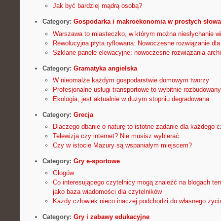
Jak być bardziej mądrą osobą?
Category:
Gospodarka i makroekonomia w prostych słow
Warszawa to miasteczko, w którym można niesłychanie wi
Rewolucyjna płyta ryflowana: Nowoczesne rozwiązanie dl
Szklane panele elewacyjne: nowoczesne rozwiązania archi
Category:
Gramatyka angielska
W nieomalże każdym gospodarstwie domowym tworzy
Profesjonalne usługi transportowe to wybitnie rozbudowany
Ekologia, jest aktualnie w dużym stopniu degradowana
Category:
Grecja
Dlaczego dbanie o naturę to istotne zadanie dla każdego 
Telewizja czy internet? Nie musisz wybierać
Czy w istocie Mazury są wspaniałym miejscem?
Category:
Gry e-sportowe
Głogów
Co interesującego czytelnicy mogą znaleźć na blogach t
jako baza wiadomości dla czytelników
Każdy człowiek nieco inaczej podchodzi do własnego życi
Category:
Gry i zabawy edukacyjne