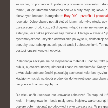
wszystko, co potrzebne do pielęgnacji obuwia w doskonałym stani
tematu, dzięki któremu codzienna opieka o buty staje się łatwa, a
pierwszych krokach. Kategorie to:
Buty DIY – przeróbki i personal
recenzje. Dobre obuwie potrafi służyć latami, ale tylko wtedy, gdy
czyszczone. Brud, kurz, sól drogowa, wilgoć i zmienne warunki p
estetykę, lecz także przyspieszają zużycie. Dlatego w świecie Sp
systematyczność: szybkie odświeżanie po wyjściu, dokładniejsze
potrzeby oraz zabezpieczanie przed wodą i zabrudzeniami. To na
postaci lepszej kondycji obuwia.
Pielęgnacja zaczyna się od rozpoznania materiału. Inaczej traktuj
nubuk, a jeszcze inaczej siateczki znane ze sneakersów. Każdy m
a właściwie dobrane środki pozwalają zachować kolor bez ryzyka
kładziemy nacisk na dobór produktów do konkretnego typu obuwia
decydują o finalnym wyglądzie.
Dla wielu osób kluczowe jest usuwanie zabrudzeń. To etap, od któ
kroki – impregnowanie – będą miały sens. Najpierw warto usunąć
dopiero potem sięgnąć po odpowiedni płyn czyszczący. W przypad