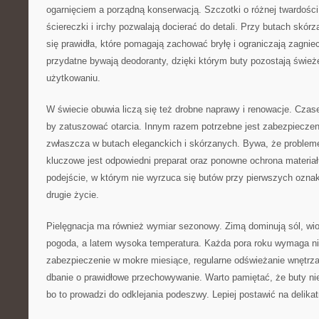
ogarnięciem a porządną konserwacją. Szczotki o różnej twardości, 
ściereczki i irchy pozwalają docierać do detali. Przy butach skór
się prawidła, które pomagają zachować bryłę i ograniczają zagni
przydatne bywają deodoranty, dzięki którym buty pozostają świe
użytkowaniu.
W świecie obuwia liczą się też drobne naprawy i renowacje. Czas
by zatuszować otarcia. Innym razem potrzebne jest zabezpiecze
zwłaszcza w butach eleganckich i skórzanych. Bywa, że probleme
kluczowe jest odpowiedni preparat oraz ponowne ochrona materia
podejście, w którym nie wyrzuca się butów przy pierwszych oznak
drugie życie.
Pielęgnacja ma również wymiar sezonowy. Zimą dominują sól, wio
pogoda, a latem wysoka temperatura. Każda pora roku wymaga niec
zabezpieczenie w mokre miesiące, regularne odświeżanie wnętrza 
dbanie o prawidłowe przechowywanie. Warto pamiętać, że buty nie
bo to prowadzi do odklejania podeszwy. Lepiej postawić na delikat