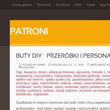
Archiwum
Hajfa
Strona główna
Aktywność
Piątek
Spis Tr
PATRONI
BUTY DIY – PRZERÓBKI I PERSON
POSTED BY ADMIN
POSTED ON LUT - 3 - 2026
MOŻLIWOŚĆ K
WYŁĄCZONA
Tagi:
biegacze
,
dzieci
,
edukacja domowa
,
egzaminy
,
formuła 1
,
h
korepetycje
,
koszykówka
,
kulturystyka
,
lotnictwo sportowe
,
motoc
opieka nad dziećmi
,
opieka społeczna
,
paralotniarstwo
,
piłka noż
dziecięca
,
rajdy
,
rodzicielstwo
,
rodzina
,
rowery
,
saneczkarstwo
,
s
snowboard
,
sporty halowe
,
sporty motorowe
,
sporty powietrzne
,
s
szkoła
,
szybowce
,
trybuny
,
usługi rodzinne
,
wczesne wychowanie
dodatkowe
,
żeglarstwo
Spadlabuta to miejsce stworzone dla osób, które chcą zaopiekow
profesjonalny. Jeśli lubisz wygląd, wygodę i wytrzymałość ulubion