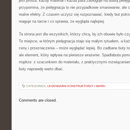
jest prosta: każdy materiał i każda para zasługuje na dobrą pielę
przypomina, że pielęgnacja to nie przypadkowe smarowanie, ale ci
realne efekty. Z czasem uczysz się rozpoznawać, kiedy but potrz
reaguje na tarcie i co sprawia, że wygląda najlepiej.
Ta strona jest dla wszystkich, którzy chcą, by ich obuwie było cz
To miejsce, w którym pielęgnacja staje się małym rytuałem, a każ
ceny i przeznaczenia – może wyglądać lepiej. Bo zadbane buty to 
ale element, który wpływa na pierwsze wrażenie. Spadlabuta pom
mądrze: z szacunkiem do materiału, z praktycznymi rozwiązaniam
buty naprawdę warto dbać.
CATEGORIES:
LEGENDARNI KONSTRUKTORZY I MARKI
Comments are closed.