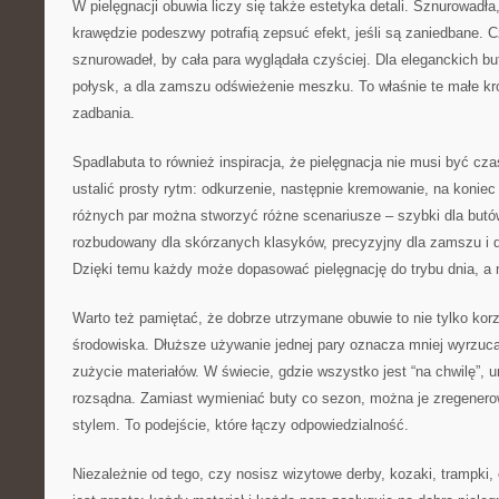
W pielęgnacji obuwia liczy się także estetyka detali. Sznurowadła,
krawędzie podeszwy potrafią zepsuć efekt, jeśli są zaniedbane.
sznurowadeł, by cała para wyglądała czyściej. Dla eleganckich b
połysk, a dla zamszu odświeżenie meszku. To właśnie te małe kr
zadbania.
Spadlabuta to również inspiracja, że pielęgnacja nie musi być c
ustalić prosty rytm: odkurzenie, następnie kremowanie, na koniec
różnych par można stworzyć różne scenariusze – szybki dla butó
rozbudowany dla skórzanych klasyków, precyzyjny dla zamszu i d
Dzięki temu każdy może dopasować pielęgnację do trybu dnia, a n
Warto też pamiętać, że dobrze utrzymane obuwie to nie tylko korzyś
środowiska. Dłuższe używanie jednej pary oznacza mniej wyrzuc
zużycie materiałów. W świecie, gdzie wszystko jest “na chwilę”, u
rozsądna. Zamiast wymieniać buty co sezon, można je zregenerowa
stylem. To podejście, które łączy odpowiedzialność.
Niezależnie od tego, czy nosisz wizytowe derby, kozaki, trampki