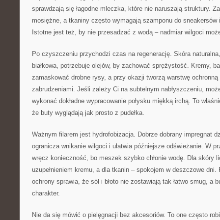
sprawdzają się łagodne mleczka, które nie naruszają struktury. Z
mosiężne, a tkaniny często wymagają szamponu do sneakersów i 
Istotne jest też, by nie przesadzać z wodą – nadmiar wilgoci moż
Po czyszczeniu przychodzi czas na regenerację. Skóra naturalna,
białkowa, potrzebuje olejów, by zachować sprężystość. Kremy, bal
zamaskować drobne rysy, a przy okazji tworzą warstwę ochronną
zabrudzeniami. Jeśli zależy Ci na subtelnym nabłyszczeniu, moż
wykonać dokładne wypracowanie połysku miękką irchą. To właśnie
że buty wyglądają jak prosto z pudełka.
Ważnym filarem jest hydrofobizacja. Dobrze dobrany impregnat dzi
ogranicza wnikanie wilgoci i ułatwia późniejsze odświeżanie. W 
wręcz konieczność, bo meszek szybko chłonie wodę. Dla skóry l
uzupełnieniem kremu, a dla tkanin – spokojem w deszczowe dni.
ochrony sprawia, że sól i błoto nie zostawiają tak łatwo smug, a 
charakter.
Nie da się mówić o pielęgnacji bez akcesoriów. To one często ro