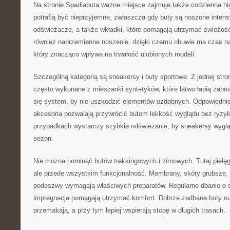
Na stronie Spadlabuta ważne miejsce zajmuje także codzienna h
potrafią być nieprzyjemne, zwłaszcza gdy buty są noszone intensy
odświeżacze, a także wkładki, które pomagają utrzymać świeżość
również naprzemienne noszenie, dzięki czemu obuwie ma czas na
który znacząco wpływa na trwałość ulubionych modeli.
Szczególną kategorią są sneakersy i buty sportowe. Z jednej stron
często wykonane z mieszanki syntetyków, które łatwo łapią zabrud
się system, by nie uszkodzić elementów ozdobnych. Odpowiednie
akcesoria pozwalają przywrócić butom lekkość wyglądu bez ryz
przypadkach wystarczy szybkie odświeżanie, by sneakersy wygląd
sezon.
Nie można pominąć butów trekkingowych i zimowych. Tutaj pielęgn
ale przede wszystkim funkcjonalność. Membrany, skóry grubsze, 
podeszwy wymagają właściwych preparatów. Regularne dbanie o 
impregnacja pomagają utrzymać komfort. Dobrze zadbane buty ou
przemakają, a przy tym lepiej wspierają stopę w długich trasach.