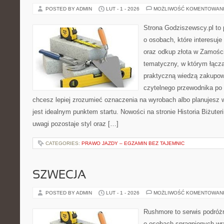
POSTED BY ADMIN
LUT - 1 - 2026
MOŻLIWOŚĆ KOMENTOWAN
Strona Godziszewscy.pl to 
o osobach, które interesuje 
oraz odkup złota w Zamościu
tematyczny, w którym łącz
praktyczną wiedzą zakupow
czytelnego przewodnika po 
chcesz lepiej zrozumieć oznaczenia na wyrobach albo planujesz 
jest idealnym punktem startu. Nowości na stronie Historia Biżuteri
uwagi pozostaje styl oraz […]
CATEGORIES:
PRAWO JAZDY – EGZAMIN BEZ TAJEMNIC
SZWECJA
POSTED BY ADMIN
LUT - 1 - 2026
MOŻLIWOŚĆ KOMENTOWAN
Rushmore to serwis podróżn
o osobach spragnionych wra