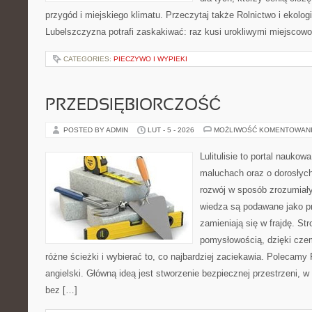
przygód i miejskiego klimatu. Przeczytaj także Rolnictwo i ekologia
Lubelszczyzna potrafi zaskakiwać: raz kusi urokliwymi miejscow
CATEGORIES:
PIECZYWO I WYPIEKI
PRZEDSIĘBIORCZOŚĆ
POSTED BY ADMIN
LUT - 5 - 2026
MOŻLIWOŚĆ KOMENTOWAN
Lulitulisie to portal nauko
maluchach oraz o dorosłych
rozwój w sposób zrozumiały
wiedza są podawane jako pr
zamieniają się w frajdę. St
pomysłowością, dzięki cz
różne ścieżki i wybierać to, co najbardziej zaciekawia. Polecamy
angielski. Główną ideą jest stworzenie bezpiecznej przestrzeni, w
bez […]