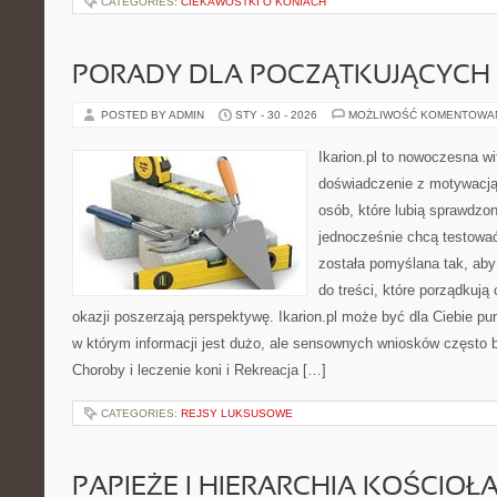
CATEGORIES:
CIEKAWOSTKI O KONIACH
PORADY DLA POCZĄTKUJĄCYCH
POSTED BY ADMIN
STY - 30 - 2026
MOŻLIWOŚĆ KOMENTOWA
Ikarion.pl to nowoczesna wi
doświadczenie z motywacją
osób, które lubią sprawdzon
jednocześnie chcą testowa
została pomyślana tak, aby
do treści, które porządkują
okazji poszerzają perspektywę. Ikarion.pl może być dla Ciebie pu
w którym informacji jest dużo, ale sensownych wniosków często b
Choroby i leczenie koni i Rekreacja […]
CATEGORIES:
REJSY LUKSUSOWE
PAPIEŻE I HIERARCHIA KOŚCIOŁ