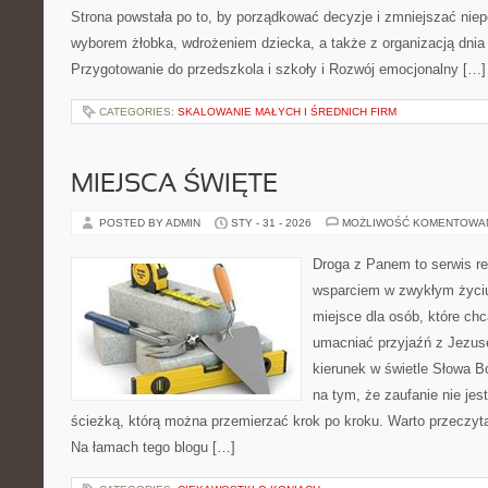
Strona powstała po to, by porządkować decyzje i zmniejszać ni
wyborem żłobka, wdrożeniem dziecka, a także z organizacją dnia
Przygotowanie do przedszkola i szkoły i Rozwój emocjonalny […]
CATEGORIES:
SKALOWANIE MAŁYCH I ŚREDNICH FIRM
MIEJSCA ŚWIĘTE
POSTED BY ADMIN
STY - 31 - 2026
MOŻLIWOŚĆ KOMENTOWA
Droga z Panem to serwis rel
wsparciem w zwykłym życiu
miejsce dla osób, które chc
umacniać przyjaźń z Jezu
kierunek w świetle Słowa Bo
na tym, że zaufanie nie jes
ścieżką, którą można przemierzać krok po kroku. Warto przeczyta
Na łamach tego blogu […]