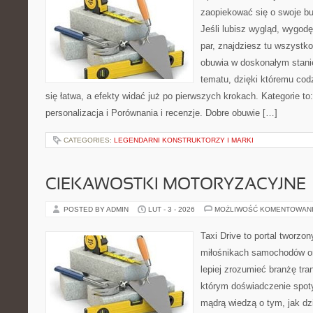
zaopiekować się o swoje bu
Jeśli lubisz wygląd, wygod
par, znajdziesz tu wszystko
obuwia w doskonałym stanie
tematu, dzięki któremu codz
się łatwa, a efekty widać już po pierwszych krokach. Kategorie to:
personalizacja i Porównania i recenzje. Dobre obuwie […]
CATEGORIES:
LEGENDARNI KONSTRUKTORZY I MARKI
CIEKAWOSTKI MOTORYZACYJNE
POSTED BY ADMIN
LUT - 3 - 2026
MOŻLIWOŚĆ KOMENTOWAN
Taxi Drive to portal tworzon
miłośnikach samochodów or
lepiej zrozumieć branżę tra
którym doświadczenie spoty
mądrą wiedzą o tym, jak d