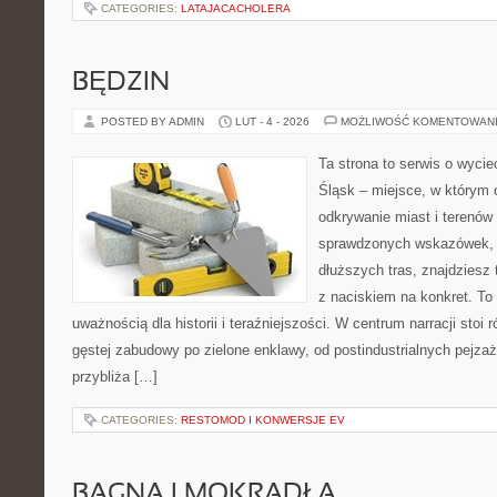
CATEGORIES:
LATAJACACHOLERA
BĘDZIN
POSTED BY ADMIN
LUT - 4 - 2026
MOŻLIWOŚĆ KOMENTOWAN
Ta strona to serwis o wyci
Śląsk – miejsce, w którym
odkrywanie miast i terenów 
sprawdzonych wskazówek, 
dłuższych tras, znajdziesz 
z naciskiem na konkret. To 
uważnością dla historii i teraźniejszości. W centrum narracji stoi
gęstej zabudowy po zielone enklawy, od postindustrialnych pejza
przybliża […]
CATEGORIES:
RESTOMOD I KONWERSJE EV
BAGNA I MOKRADŁA