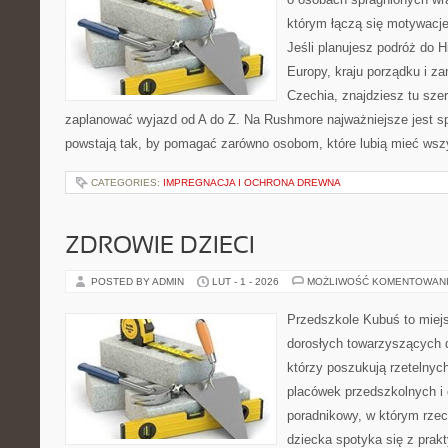
którym łączą się motywacj
Jeśli planujesz podróż do H
Europy, kraju porządku i za
Czechia, znajdziesz tu sze
zaplanować wyjazd od A do Z. Na Rushmore najważniejsze jest s
powstają tak, by pomagać zarówno osobom, które lubią mieć wszy
CATEGORIES:
IMPREGNACJA I OCHRONA DREWNA
ZDROWIE DZIECI
POSTED BY ADMIN
LUT - 1 - 2026
MOŻLIWOŚĆ KOMENTOWAN
Przedszkole Kubuś to miej
dorosłych towarzyszących 
którzy poszukują rzetelnych
placówek przedszkolnych i 
poradnikowy, w którym rzec
dziecka spotyka się z pra