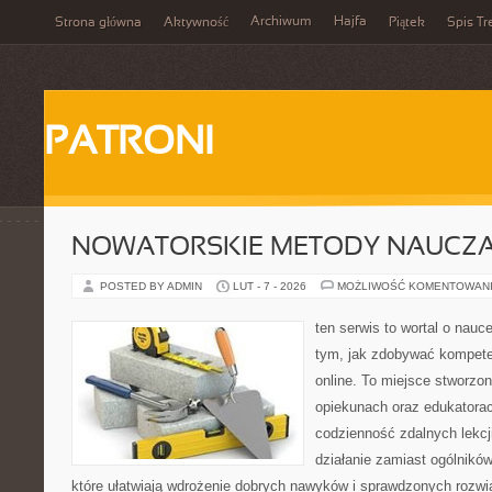
Archiwum
Hajfa
Strona główna
Aktywność
Piątek
Spis Tr
PATRONI
NOWATORSKIE METODY NAUCZA
POSTED BY ADMIN
LUT - 7 - 2026
MOŻLIWOŚĆ KOMENTOWAN
ten serwis to wortal o nauce
tym, jak zdobywać kompete
online. To miejsce stworzo
opiekunach oraz edukatora
codzienność zdalnych lekcji.
działanie zamiast ogólników
które ułatwiają wdrożenie dobrych nawyków i sprawdzonych rozwią