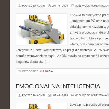
POSTED BY ADMIN
LUT - 6 - 2026
MOŻLIWOŚĆ KOMENTOWAN
LAKOM to praktyczna prze
komponentom PC oraz napr
działają nam w każdym tyg
z myślą o osobach, które 
także o tych, którzy potrz
wtedy, gdy komputer odmaw
kategorie to Sprzęt komputerowy i Sprzęt dla twórców i AI. W świ
potrafią wprowadzić w błąd, LAKOM stawia na czytelność i uczci
sloganów dostajesz […]
CATEGORIES:
KULINARIA
EMOCJONALNA INTELIGENCJA
POSTED BY ADMIN
LUT - 6 - 2026
MOŻLIWOŚĆ KOMENTOWAN
Lovsy.pl to przestrzeń prz