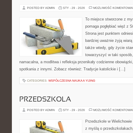
POSTED BY ADMIN
STY - 29 - 2026
MOŻLIWOŚĆ KOMENTOWA
To miejsce stworzone z myś
pomaga pogłębiać więź z S
Strona jest punktem odniesi
bardziej uważnie żyją wiarą 
także wtedy, gdy życie staw
towarzyszyć w taki sposób
namacalna, a modlitwa i refleksja przenikały codzienne obowiązki
spotkania z innymi. Zobacz również: Tradycje katolickie i […]
CATEGORIES:
WSPÓŁCZESNA NAUKA A YIJING
PRZEDSZKOLA
POSTED BY ADMIN
STY - 29 - 2026
MOŻLIWOŚĆ KOMENTOWA
Przedszkole w Wielichowie t
z myślą o przedszkolakach