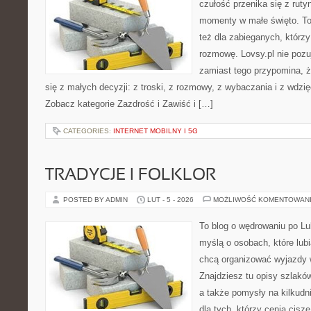
czułość przenika się z ruty
momenty w małe święto. To 
też dla zabieganych, którz
rozmowę. Lovsy.pl nie pozu
zamiast tego przypomina, 
się z małych decyzji: z troski, z rozmowy, z wybaczania i z wdzi
Zobacz kategorie Zazdrość i Zawiść i […]
CATEGORIES:
INTERNET MOBILNY I 5G
TRADYCJE I FOLKLOR
POSTED BY ADMIN
LUT - 5 - 2026
MOŻLIWOŚĆ KOMENTOWAN
To blog o wędrowaniu po Lu
myślą o osobach, które lub
chcą organizować wyjazdy 
Znajdziesz tu opisy szlaków
a także pomysły na kilkudn
dla tych, którzy cenią ciszę