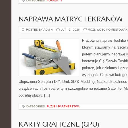
CATEGORIES:
PORADY IT
NAPRAWA MATRYC I EKRANÓW
POSTED BY ADMIN
LUT - 6 - 2026
MOŻLIWOŚĆ KOMENTOWAN
Pracownia napraw Toshiba 
którym stawiamy na rzeteln
potem planujemy naprawę kr
interesuje Cię Serwis Toshi
pokaże, jak działamy i cze
wymagać. Ciekawe kategorie
Ulepszenia Sprzętu i DIY: Druk 3D & Modding. Nasza działalność 
urządzeniach Toshiba, w tym szczególnie na rodzinie Satellite. 
potrafią służyć […]
CATEGORIES:
FUZJE I PARTNERSTWA
KARTY GRAFICZNE (GPU)