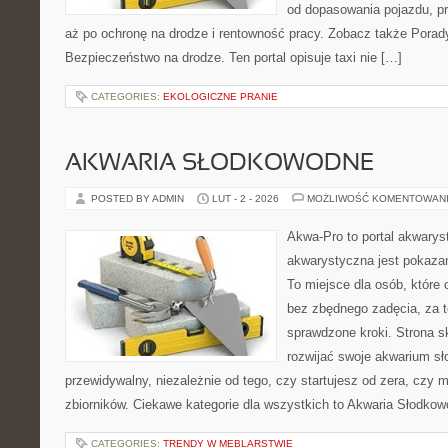
od dopasowania pojazdu, p
aż po ochronę na drodze i rentowność pracy. Zobacz także Porady
Bezpieczeństwo na drodze. Ten portal opisuje taxi nie […]
CATEGORIES:
EKOLOGICZNE PRANIE
AKWARIA SŁODKOWODNE
POSTED BY ADMIN
LUT - 2 - 2026
MOŻLIWOŚĆ KOMENTOWAN
Akwa-Pro to portal akwarys
akwarystyczna jest pokazan
To miejsce dla osób, które 
bez zbędnego zadęcia, za t
sprawdzone kroki. Strona s
rozwijać swoje akwarium s
przewidywalny, niezależnie od tego, czy startujesz od zera, czy 
zbiorników. Ciekawe kategorie dla wszystkich to Akwaria Słodkow
CATEGORIES:
TRENDY W MEBLARSTWIE