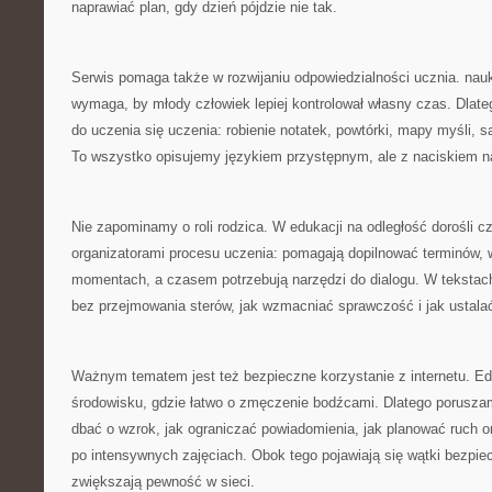
naprawiać plan, gdy dzień pójdzie nie tak.
Serwis pomaga także w rozwijaniu odpowiedzialności ucznia. nauk
wymaga, by młody człowiek lepiej kontrolował własny czas. Dlate
do uczenia się uczenia: robienie notatek, powtórki, mapy myśli,
To wszystko opisujemy językiem przystępnym, ale z naciskiem n
Nie zapominamy o roli rodzica. W edukacji na odległość dorośli cz
organizatorami procesu uczenia: pomagają dopilnować terminów, w
momentach, a czasem potrzebują narzędzi do dialogu. W teksta
bez przejmowania sterów, jak wzmacniać sprawczość i jak ustalać 
Ważnym tematem jest też bezpieczne korzystanie z internetu. Edu
środowisku, gdzie łatwo o zmęczenie bodźcami. Dlatego porusza
dbać o wzrok, jak ograniczać powiadomienia, jak planować ruch 
po intensywnych zajęciach. Obok tego pojawiają się wątki bezpie
zwiększają pewność w sieci.