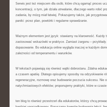
Serwis jest też miejscem dla osób, które chcą ogarnąć proces uc
koncentracji, o tym, jak działa utrwalanie, dlaczego warto robić p
zadania, by mózg miał łatwiej. Pokazujemy także, jak przygotow
paniki: przez plan, powtórki i regularne sprawdzanie.
Ważnym elementem jest język: stawiamy na klarowność. Każdy 
zastosować wskazówki w praktyce. Zamiast żargonu – przykłady.
dopasowanie. Bo edukacja online wygląda inaczej w każdym domu
zależności od temperamentu i warunków.
W tekstach pojawiają się również wątki dobrostanu. Zdalna edukac
a czasem apatiię. Dlatego opisujemy sposoby na odzyskiwanie ró
regeneracyjne, rozmowę oraz budowanie poczucia sukcesu. Nie 
natychmiastowych efektów; proponujemy praktyki, które w czasie
ten blog to również przestrzeń dla edukatorów, którzy chcą prowa
bardziej uporządkowany. Poruszamy kwestie budowania lekcji, f