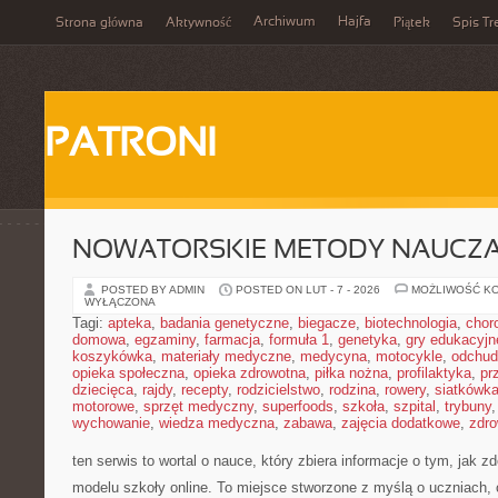
Archiwum
Hajfa
Strona główna
Aktywność
Piątek
Spis Tr
PATRONI
NOWATORSKIE METODY NAUCZA
POSTED BY ADMIN
POSTED ON LUT - 7 - 2026
MOŻLIWOŚĆ K
WYŁĄCZONA
Tagi:
apteka
,
badania genetyczne
,
biegacze
,
biotechnologia
,
chor
domowa
,
egzaminy
,
farmacja
,
formuła 1
,
genetyka
,
gry edukacyjn
koszykówka
,
materiały medyczne
,
medycyna
,
motocykle
,
odchud
opieka społeczna
,
opieka zdrowotna
,
piłka nożna
,
profilaktyka
,
pr
dziecięca
,
rajdy
,
recepty
,
rodzicielstwo
,
rodzina
,
rowery
,
siatkówk
motorowe
,
sprzęt medyczny
,
superfoods
,
szkoła
,
szpital
,
trybuny
wychowanie
,
wiedza medyczna
,
zabawa
,
zajęcia dodatkowe
,
zdro
ten serwis to wortal o nauce, który zbiera informacje o tym, jak
modelu szkoły online. To miejsce stworzone z myślą o uczniach,