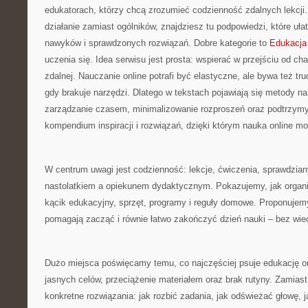
edukatorach, którzy chcą zrozumieć codzienność zdalnych lekcji. 
działanie zamiast ogólników, znajdziesz tu podpowiedzi, które uła
nawyków i sprawdzonych rozwiązań. Dobre kategorie to
Edukacja 
uczenia się. Idea serwisu jest prosta: wspierać w przejściu od c
zdalnej. Nauczanie online potrafi być elastyczne, ale bywa też tr
gdy brakuje narzędzi. Dlatego w tekstach pojawiają się metody na
zarządzanie czasem, minimalizowanie rozproszeń oraz podtrzymy
kompendium inspiracji i rozwiązań, dzięki którym nauka online mo
W centrum uwagi jest codzienność: lekcje, ćwiczenia, sprawdzian
nastolatkiem a opiekunem dydaktycznym. Pokazujemy, jak organ
kącik edukacyjny, sprzęt, programy i reguły domowe. Proponujemy 
pomagają zacząć i równie łatwo zakończyć dzień nauki – bez wiec
Dużo miejsca poświęcamy temu, co najczęściej psuje edukację onl
jasnych celów, przeciążenie materiałem oraz brak rutyny. Zamias
konkretne rozwiązania: jak rozbić zadania, jak odświeżać głowę, ja