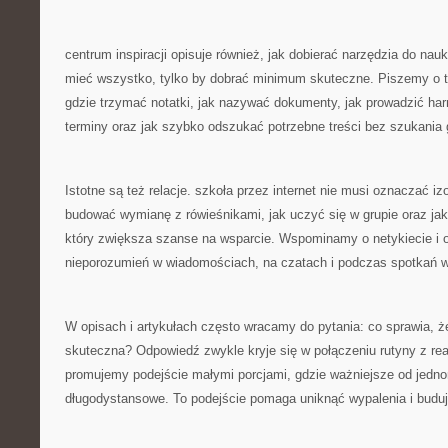
centrum inspiracji opisuje również, jak dobierać narzędzia do nauki
mieć wszystko, tylko by dobrać minimum skuteczne. Piszemy o t
gdzie trzymać notatki, jak nazywać dokumenty, jak prowadzić ha
terminy oraz jak szybko odszukać potrzebne treści bez szukania
Istotne są też relacje. szkoła przez internet nie musi oznaczać iz
budować wymianę z rówieśnikami, jak uczyć się w grupie oraz ja
który zwiększa szanse na wsparcie. Wspominamy o netykiecie i o
nieporozumień w wiadomościach, na czatach i podczas spotkań w
W opisach i artykułach często wracamy do pytania: co sprawia, że
skuteczna? Odpowiedź zwykle kryje się w połączeniu rutyny z rea
promujemy podejście małymi porcjami, gdzie ważniejsze od jedno
długodystansowe. To podejście pomaga uniknąć wypalenia i budu