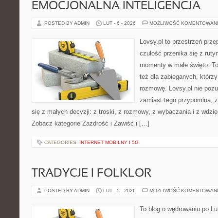
EMOCJONALNA INTELIGENCJA
POSTED BY ADMIN
LUT - 6 - 2026
MOŻLIWOŚĆ KOMENTOWAN
Lovsy.pl to przestrzeń prz
czułość przenika się z ruty
momenty w małe święto. To 
też dla zabieganych, którz
rozmowę. Lovsy.pl nie pozu
zamiast tego przypomina, 
się z małych decyzji: z troski, z rozmowy, z wybaczania i z wdzi
Zobacz kategorie Zazdrość i Zawiść i […]
CATEGORIES:
INTERNET MOBILNY I 5G
TRADYCJE I FOLKLOR
POSTED BY ADMIN
LUT - 5 - 2026
MOŻLIWOŚĆ KOMENTOWAN
To blog o wędrowaniu po Lu