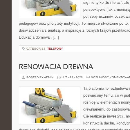
się nie tylko „tu i teraz”, a
perspektywie: jak zmieniają
potrzeby uczniów, oczekiw
pedagogów oraz priorytety instytucji. To miejsce stworzone po to,
doświadczenia z analizą, a inspiracje z różnych krajów przekład
Edukacja domowa i […]
CATEGORIES:
TELEFONY
RENOWACJA DREWNA
POSTED BY ADMIN
LUT - 13 - 2026
MOŻLIWOŚĆ KOMENTOWA
Ta platforma to rozbudowan
poświęcony temu, co w prak
różnicę w elementach nośny
drewnianemu do zastosowań 
Cię realizacja inwestycji, m
konstrukcja dachu, kondygn