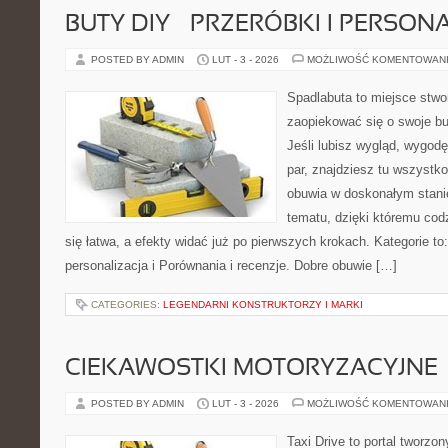
BUTY DIY – PRZERÓBKI I PERSON
POSTED BY ADMIN
LUT - 3 - 2026
MOŻLIWOŚĆ KOMENTOWAN
Spadlabuta to miejsce stwo
zaopiekować się o swoje bu
Jeśli lubisz wygląd, wygod
par, znajdziesz tu wszystko
obuwia w doskonałym stanie
tematu, dzięki któremu codz
się łatwa, a efekty widać już po pierwszych krokach. Kategorie to:
personalizacja i Porównania i recenzje. Dobre obuwie […]
CATEGORIES:
LEGENDARNI KONSTRUKTORZY I MARKI
CIEKAWOSTKI MOTORYZACYJNE
POSTED BY ADMIN
LUT - 3 - 2026
MOŻLIWOŚĆ KOMENTOWAN
Taxi Drive to portal tworzon