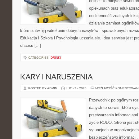
online. To miejsce stworzo
opiekunach oraz edukatora
codzienność zdalnych lekcji.
działanie zamiast ogólników
które ułatwiają wdrożenie dobrych nawyków i sprawdzonych rozwią
Edukacja i Szkoła i Psychologia uczenia się. Idea serwisu jest pr
chaosu […]
CATEGORIES:
DRINKI
KARY I NARUSZENIA
POSTED BY ADMIN
LUT - 7 - 2026
MOŻLIWOŚĆ KOMENTOWAN
Przewodnik po ogólnym roz
danych to serwis, które sy
przetwarzania informacjami
życie RODO. Strona jest st
sytuacjach w organizacjach
bezpieczeństwo informacji. 