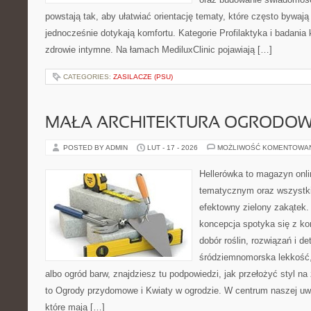
powstają tak, aby ułatwiać orientację tematy, które często bywaj
jednocześnie dotykają komfortu. Kategorie Profilaktyka i badania k
zdrowie intymne. Na łamach MediluxClinic pojawiają […]
CATEGORIES:
ZASILACZE (PSU)
MAŁA ARCHITEKTURA OGRODO
POSTED BY ADMIN
LUT - 17 - 2026
MOŻLIWOŚĆ KOMENTOWA
Hellerówka to magazyn onl
tematycznym oraz wszystk
efektowny zielony zakątek.
koncepcja spotyka się z kon
dobór roślin, rozwiązań i det
śródziemnomorska lekkość
albo ogród barw, znajdziesz tu podpowiedzi, jak przełożyć styl n
to Ogrody przydomowe i Kwiaty w ogrodzie. W centrum naszej uwa
które mają […]