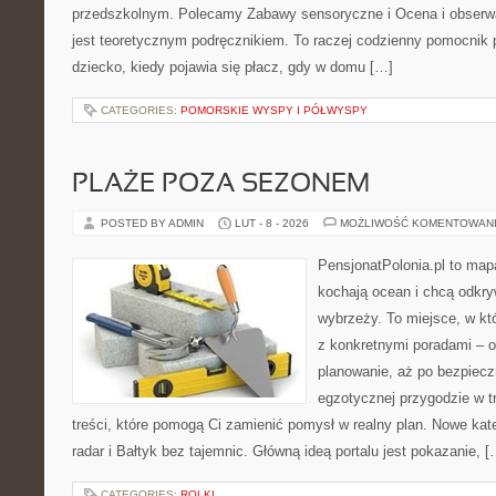
przedszkolnym. Polecamy Zabawy sensoryczne i Ocena i obserwa
jest teoretycznym podręcznikiem. To raczej codzienny pomocnik 
dziecko, kiedy pojawia się płacz, gdy w domu […]
CATEGORIES:
POMORSKIE WYSPY I PÓŁWYSPY
PLAŻE POZA SEZONEM
POSTED BY ADMIN
LUT - 8 - 2026
MOŻLIWOŚĆ KOMENTOWAN
PensjonatPolonia.pl to mapa
kochają ocean i chcą odkry
wybrzeży. To miejsce, w k
z konkretnymi poradami – o
planowanie, aż po bezpiecz
egzotycznej przygodzie w tr
treści, które pomogą Ci zamienić pomysł w realny plan. Nowe kateg
radar i Bałtyk bez tajemnic. Główną ideą portalu jest pokazanie, [
CATEGORIES:
ROLKI