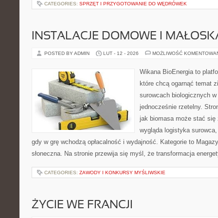
CATEGORIES:
SPRZĘT I PRZYGOTOWANIE DO WĘDRÓWEK
INSTALACJE DOMOWE I MAŁOS
POSTED BY ADMIN
LUT - 12 - 2026
MOŻLIWOŚĆ KOMENTOWA
Wikana BioEnergia to platf
które chcą ogarnąć temat zie
surowcach biologicznych w
jednocześnie rzetelny. Str
jak biomasa może stać się 
wygląda logistyka surowca,
gdy w grę wchodzą opłacalność i wydajność. Kategorie to Magazyn
słoneczna. Na stronie przewija się myśl, że transformacja energe
CATEGORIES:
ZAWODY I KONKURSY MYŚLIWSKIE
ŻYCIE WE FRANCJI