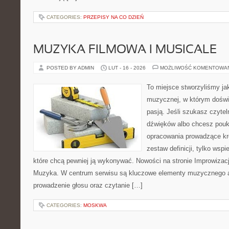
CATEGORIES:
PRZEPISY NA CO DZIEŃ
MUZYKA FILMOWA I MUSICALE
POSTED BY ADMIN
LUT - 16 - 2026
MOŻLIWOŚĆ KOMENTOWA
To miejsce stworzyliśmy ja
muzycznej, w którym doświ
pasją. Jeśli szukasz czytel
dźwięków albo chcesz poukł
opracowania prowadzące kro
zestaw definicji, tylko wsp
które chcą pewniej ją wykonywać. Nowości na stronie Improwizac
Muzyka. W centrum serwisu są kluczowe elementy muzycznego a
prowadzenie głosu oraz czytanie […]
CATEGORIES:
MOSKWA