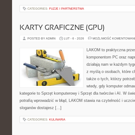
CATEGORIES:
FUZJE I PARTNERSTWA
KARTY GRAFICZNE (GPU)
POSTED BY ADMIN
LUT - 6 - 2026
MOŻLIWOŚĆ KOMENTOWAN
LAKOM to praktyczna prze
komponentom PC oraz napr
działają nam w każdym tyg
z myślą o osobach, które 
także o tych, którzy potrz
wtedy, gdy komputer odmaw
kategorie to Sprzęt komputerowy i Sprzęt dla twórców i AI. W świ
potrafią wprowadzić w błąd, LAKOM stawia na czytelność i uczci
sloganów dostajesz […]
CATEGORIES:
KULINARIA