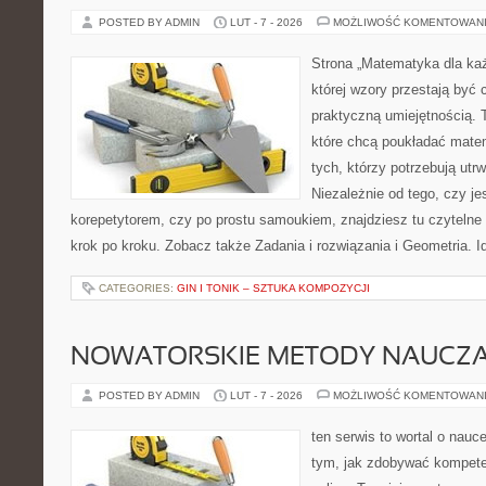
POSTED BY ADMIN
LUT - 7 - 2026
MOŻLIWOŚĆ KOMENTOWAN
Strona „Matematyka dla każ
której wzory przestają być 
praktyczną umiejętnością. 
które chcą poukładać mate
tych, którzy potrzebują utr
Niezależnie od tego, czy j
korepetytorem, czy po prostu samoukiem, znajdziesz tu czytelne 
krok po kroku. Zobacz także Zadania i rozwiązania i Geometria. I
CATEGORIES:
GIN I TONIK – SZTUKA KOMPOZYCJI
NOWATORSKIE METODY NAUCZA
POSTED BY ADMIN
LUT - 7 - 2026
MOŻLIWOŚĆ KOMENTOWAN
ten serwis to wortal o nauce
tym, jak zdobywać kompete