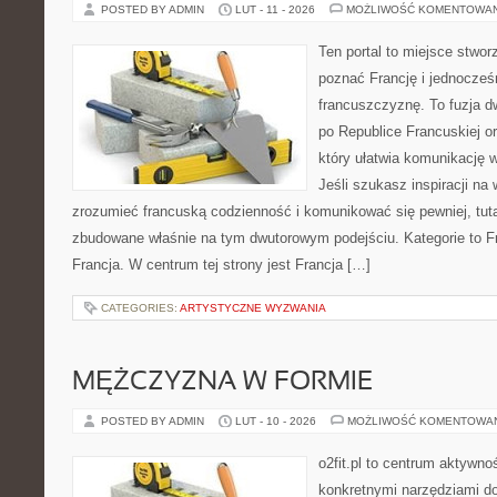
POSTED BY ADMIN
LUT - 11 - 2026
MOŻLIWOŚĆ KOMENTOWA
Ten portal to miejsce stwor
poznać Francję i jednocześ
francuszczyznę. To fuzja 
po Republice Francuskiej o
który ułatwia komunikację 
Jeśli szukasz inspiracji na
zrozumieć francuską codzienność i komunikować się pewniej, tuta
zbudowane właśnie na tym dwutorowym podejściu. Kategorie to Fr
Francja. W centrum tej strony jest Francja […]
CATEGORIES:
ARTYSTYCZNE WYZWANIA
MĘŻCZYZNA W FORMIE
POSTED BY ADMIN
LUT - 10 - 2026
MOŻLIWOŚĆ KOMENTOWA
o2fit.pl to centrum aktywno
konkretnymi narzędziami do