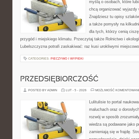
myślą o osobach, które lub
chcą organizować wyjazdy 
Znajdziesz tu opisy szlaków
a także pomysły na kilkudn
dla tych, którzy cenią ciszę
przygód i miejskiego klimatu. Przeczytaj także Rolnictwo i ekologia
Lubelszczyzna potrafi zaskakiwać: raz kusi urokliwymi miejscow
CATEGORIES:
PIECZYWO I WYPIEKI
PRZEDSIĘBIORCZOŚĆ
POSTED BY ADMIN
LUT - 5 - 2026
MOŻLIWOŚĆ KOMENTOWAN
Lulitulisie to portal nauko
maluchach oraz o dorosłych
rozwój w sposób zrozumiały
wiedza są podawane jako pr
zamieniają się w frajdę. St