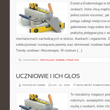
Estetica-Endermologia to b
osobach, które chcą mądrze
jednocześnie rozumieć, jak
polega zabiegi medyczno-es
gabinetowe mają realne dzia
praktykę pielęgnacyjną z w
mechanizmach zachodzących w skórze, tkankach i organizmie. D
selekcjonować rozwiązania pewniej oraz eliminować modowe hasła
Trendy urodowe i Mezoterapia. W centrum […]
CATEGORIES:
PRZYKŁADY DOBREJ PRAKTYKI
UCZNIOWIE I ICH GŁOS
POSTED BY ADMIN
LUT - 14 - 2026
MOŻLIWOŚĆ KOMENTOWA
To niezależny magazyn poś
rodzimym, europejskim ora
myślą o osobach, które chc