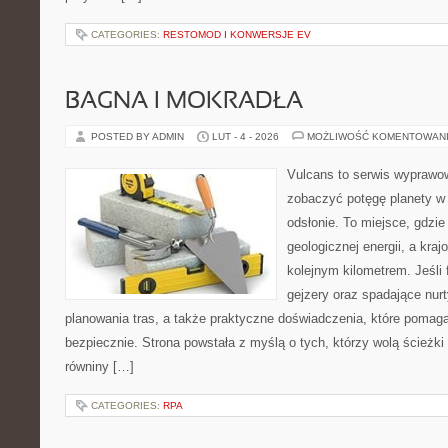
CATEGORIES:
RESTOMOD I KONWERSJE EV
BAGNA I MOKRADŁA
POSTED BY ADMIN
LUT - 4 - 2026
MOŻLIWOŚĆ KOMENTOWAN
Vulcans to serwis wyprawow
zobaczyć potęgę planety w j
odsłonie. To miejsce, gdzie 
geologicznej energii, a kra
kolejnym kilometrem. Jeśli 
gejzery oraz spadające nurt
planowania tras, a także praktyczne doświadczenia, które pomag
bezpiecznie. Strona powstała z myślą o tych, którzy wolą ścieżk
równiny […]
CATEGORIES:
RPA