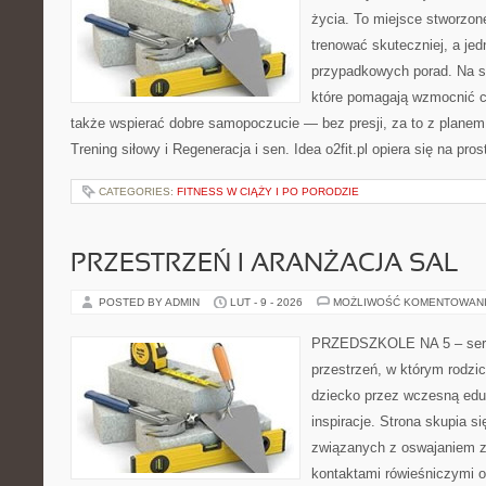
życia. To miejsce stworzon
trenować skuteczniej, a jed
przypadkowych porad. Na st
które pomagają wzmocnić ci
także wspierać dobre samopoczucie — bez presji, za to z planem
Trening siłowy i Regeneracja i sen. Idea o2fit.pl opiera się na pr
CATEGORIES:
FITNESS W CIĄŻY I PO PORODZIE
PRZESTRZEŃ I ARANŻACJA SAL
POSTED BY ADMIN
LUT - 9 - 2026
MOŻLIWOŚĆ KOMENTOWAN
PRZEDSZKOLE NA 5 – serwi
przestrzeń, w którym rodzi
dziecko przez wczesną edu
inspiracje. Strona skupia 
związanych z oswajaniem z
kontaktami rówieśniczymi 