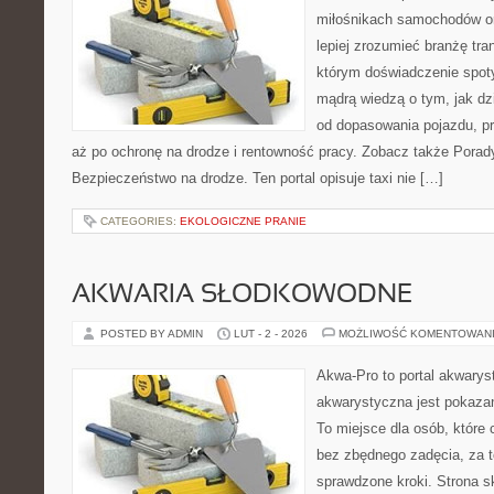
miłośnikach samochodów or
lepiej zrozumieć branżę tra
którym doświadczenie spoty
mądrą wiedzą o tym, jak d
od dopasowania pojazdu, p
aż po ochronę na drodze i rentowność pracy. Zobacz także Porady
Bezpieczeństwo na drodze. Ten portal opisuje taxi nie […]
CATEGORIES:
EKOLOGICZNE PRANIE
AKWARIA SŁODKOWODNE
POSTED BY ADMIN
LUT - 2 - 2026
MOŻLIWOŚĆ KOMENTOWAN
Akwa-Pro to portal akwarys
akwarystyczna jest pokazan
To miejsce dla osób, które 
bez zbędnego zadęcia, za t
sprawdzone kroki. Strona s