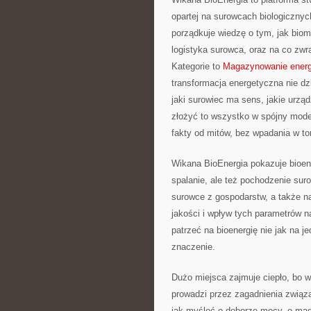
opartej na surowcach biologicznyc
porządkuje wiedzę o tym, jak biom
logistyka surowca, oraz na co zw
Kategorie to
Magazynowanie energ
transformacja energetyczna nie dzi
jaki surowiec ma sens, jakie urząd
złożyć to wszystko w spójny model
fakty od mitów, bez wpadania w to
Wikana BioEnergia pokazuje bioene
spalanie, ale też pochodzenie sur
surowce z gospodarstw, a także na
jakości i wpływ tych parametrów n
patrzeć na bioenergię nie jak na j
znaczenie.
Dużo miejsca zajmuje ciepło, bo w
prowadzi przez zagadnienia zwią
jak myśleć o doborze mocy, o maga