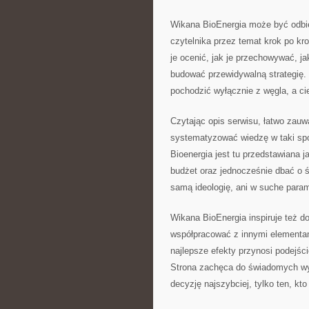
Wikana BioEnergia może być odbie
czytelnika przez temat krok po kr
je ocenić, jak je przechowywać, j
budować przewidywalną strategię. 
pochodzić wyłącznie z węgla, a c
Czytając opis serwisu, łatwo zauwa
systematyzować wiedzę w taki spo
Bioenergia jest tu przedstawiana j
budżet oraz jednocześnie dbać o śr
samą ideologię, ani w suche parame
Wikana BioEnergia inspiruje też d
współpracować z innymi elementami
najlepsze efekty przynosi podejś
Strona zachęca do świadomych wyb
decyzję najszybciej, tylko ten, kto