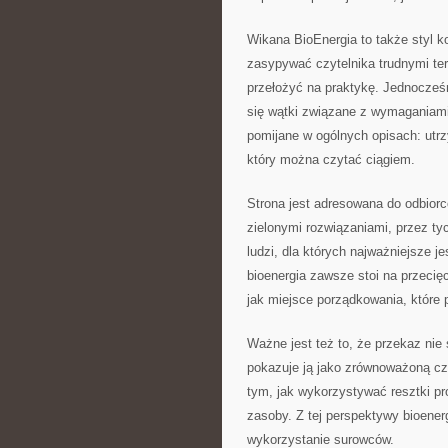
Wikana BioEnergia to także styl 
zasypywać czytelnika trudnymi ter
przełożyć na praktykę. Jednocześn
się wątki związane z wymaganiami
pomijane w ogólnych opisach: utrz
który można czytać ciągiem.
Strona jest adresowana do odbior
zielonymi rozwiązaniami, przez ty
ludzi, dla których najważniejsze j
bioenergia zawsze stoi na przeci
jak miejsce porządkowania, które
Ważne jest też to, że przekaz nie 
pokazuje ją jako zrównoważoną cz
tym, jak wykorzystywać resztki p
zasoby. Z tej perspektywy bioener
wykorzystanie surowców.