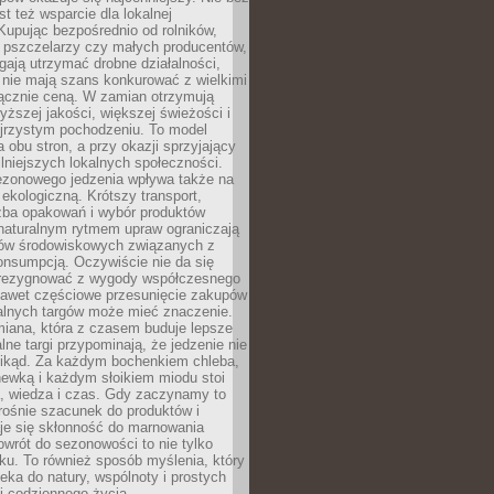
st też wsparcie dla lokalnej
Kupując bezpośrednio od rolników,
 pszczelarzy czy małych producentów,
gają utrzymać drobne działalności,
 nie mają szans konkurować z wielkimi
łącznie ceną. W zamian otrzymują
yższej jakości, większej świeżości i
ejrzystym pochodzeniu. To model
a obu stron, a przy okazji sprzyjający
lniejszych lokalnych społeczności.
ezonowego jedzenia wpływa także na
kologiczną. Krótszy transport,
czba opakowań i wybór produktów
naturalnym rytmem upraw ograniczają
ów środowiskowych związanych z
onsumpcją. Oczywiście nie da się
zrezygnować z wygody współczesnego
 nawet częściowe przesunięcie zakupów
kalnych targów może mieć znaczenie.
miana, która z czasem buduje lepsze
lne targi przypominają, że jedzenie nie
znikąd. Za każdym bochenkiem chleba,
ewką i każdym słoikiem miodu stoi
a, wiedza i czas. Gdy zaczynamy to
rośnie szacunek do produktów i
je się skłonność do marnowania
wrót do sezonowości to nie tylko
u. To również sposób myślenia, który
ieka do natury, wspólnoty i prostych
i codziennego życia.