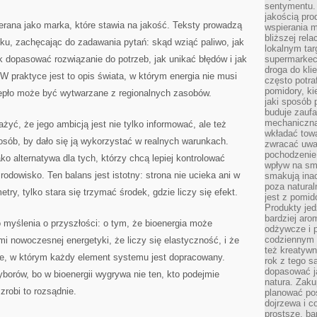
sentymentu.
jakością pro
rana jako marka, które stawia na jakość. Teksty prowadzą
wspierania 
bliższej rela
oku, zachęcając do zadawania pytań: skąd wziąć paliwo, jak
lokalnym tar
ak dopasować rozwiązanie do potrzeb, jak unikać błędów i jak
supermarkeci
droga do kli
W praktyce jest to opis świata, w którym energia nie musi
często potra
pomidory, ki
iepło może być wytwarzane z regionalnych zasobów.
jaki sposób
buduje zaufa
mechaniczną
żyć, że jego ambicją jest nie tylko informować, ale też
wkładać tow
sób, by dało się ją wykorzystać w realnych warunkach.
zwracać uwa
pochodzenie
ako alternatywa dla tych, którzy chcą lepiej kontrolować
wpływ na sma
odowisko. Ten balans jest istotny: strona nie ucieka ani w
smakują ina
poza natura
try, tylko stara się trzymać środek, gdzie liczy się efekt.
jest z pomid
Produkty je
bardziej aro
o myślenia o przyszłości: o tym, że bioenergia może
odżywcze i p
codziennym 
 nowoczesnej energetyki, że liczy się elastyczność, i że
też kreatywn
cie, w którym każdy element systemu jest dopracowany.
rok z tego s
dopasować ja
orów, bo w bioenergii wygrywa nie ten, kto podejmie
natura. Zaku
 zrobi to rozsądnie.
planować pos
dojrzewa i c
prostsze, ba