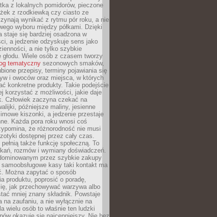
tka z lokalnych pomidorów, pieczone
ożek z rzodkiewką czy ciasto ze
zynają wynikać z rytmu pór roku, a nie
wego wyboru między półkami. Dzięki
 staje się bardziej osadzona w
ci, a jedzenie odzyskuje sens jako
ienności, a nie tylko szybkie
e głodu. Wiele osób z czasem tworzy
log tematyczny
sezonowych smaków,
ubione przepisy, terminy pojawiania się
yw i owoców oraz miejsca, w których
ć konkretne produkty. Takie podejście
ej korzystać z możliwości, jakie daje
ek. Człowiek zaczyna czekać na
alijki, późniejsze maliny, jesienne
imowe kiszonki, a jedzenie przestaje
ne. Każda pora roku wnosi coś
zypomina, że różnorodność nie musi
otyki dostępnej przez cały czas.
i pełnią także funkcję społeczną. To
tkań, rozmów i wymiany doświadczeń.
dominowanym przez szybkie zakupy
i samoobsługowe kasy taki kontakt ma
ć. Można zapytać o sposób
a produktu, poprosić o poradę,
się, jak przechowywać warzywa albo
tać mniej znany składnik. Powstaje
ta na zaufaniu, a nie wyłącznie na
la wielu osób to właśnie ten ludzki
ów okazuje się najcenniejszy. Nie bez