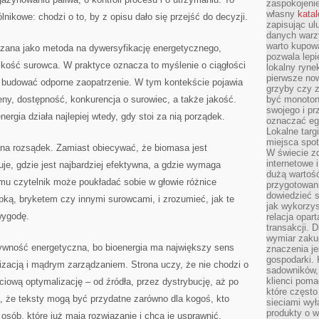
zaspokojeni
własny
kata
ólnikowe: chodzi o to, by z opisu dało się przejść do decyzji.
zapisując ul
danych warz
warto kupowa
kazana jako metoda na dywersyfikację energetycznego,
pozwala lepi
iskość surowca. W praktyce oznacza to myślenie o ciągłości
lokalny ryn
pierwsze now
k budować odporne zaopatrzenie. W tym kontekście pojawia
grzyby czy z
eny, dostępność, konkurencja o surowiec, a także jakość.
być monoton
swojego i pr
rgia działa najlepiej wtedy, gdy stoi za nią porządek.
oznaczać egz
Lokalne targ
miejsca spo
 na rozsądek. Zamiast obiecywać, że biomasa jest
W świecie z
internetowe 
e, gdzie jest najbardziej efektywna, a gdzie wymaga
dużą wartoś
mu czytelnik może poukładać sobie w głowie różnice
przygotowani
dowiedzieć 
ką, bryketem czy innymi surowcami, i zrozumieć, jak te
jak wykorzys
wygodę.
relacja opar
transakcji. D
wymiar zakup
tywność energetyczna, bo bioenergia ma największy sens
znaczenia je
gospodarki. 
izacją i mądrym zarządzaniem. Strona uczy, że nie chodzi o
sadowników,
klienci poma
ciową optymalizację – od źródła, przez dystrybucję, aż po
które często
, że teksty mogą być przydatne zarówno dla kogoś, kto
sieciami wy
produkty o w
a osób, które już mają rozwiązanie i chcą je usprawnić.