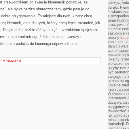
t przewodnikiem po świecie bioenergii: pokazuje, że
warzyw, sała
buraki, twar
zna”, ale bywa bardzo skuteczna tam, gdzie pasuje do
śliwkami zac
i dobre przygotowanie. To miejsce dla tych, którzy chcą
z przypadko
temu kuchnia
rą kierunek, oraz dla tych, którzy chcą lepiej rozumieć, jak
rzeczywistoś
element codz
. Dzięki dużej liczbie różnych ujęć i szerokiemu spojrzeniu
zaspokojeni
rwisu jako konkretnego źródła inspiracji, wiedzy i
własny
kata
zapisując ul
kto chce podejść do bioenergii odpowiedzialnie.
danych warz
warto kupowa
pozwala lepi
lokalny ryn
Y MYŚLIWSKIE
pierwsze now
grzyby czy z
być monoton
swojego i pr
oznaczać egz
Lokalne targ
miejsca spo
W świecie z
internetowe 
dużą wartoś
przygotowani
dowiedzieć 
jak wykorzys
relacja opar
transakcji. D
wymiar zakup