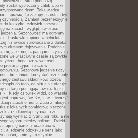
fi powiedzieć, skąd pochodzą
edy został wypieczony chleb albo w
 przygotowano dżem. Taka wiedza
nie i sprawia, że zakupy przestają być
 czynnością. Zamiast bezrefleksyjnie
ar do koszyka, człowiek zaczyna
gę na zapach, wygląd, świeżość i
 jedzenia. Sezonowość ma ogromny
k. Truskawki kupione w pełni lata
czej niż owoce sprowadzane z daleka
lnym okresem dojrzewania. Podobnie
orami, jabłkami, szparagami czy dynią.
dzone we właściwym czasie są zwykle
matyczne, bogatsze w wartości
o prostu przyjemniejsze w
gotowaniu. Sezonowe jedzenie uczy
ości, bo zamiast korzystać przez cały
amego zestawu składników, trzeba
dłospis do tego, co aktualnie oferuje
py na targu pomagają również lepiej
iłki. Kiedy człowiek widzi, co właśnie
o jest naprawdę świeże, łatwiej tworzyć
rdziej naturalne menu. Zupa z młodych
tka z lokalnych pomidorów, pieczone
ożek z rzodkiewką czy ciasto ze
zynają wynikać z rytmu pór roku, a nie
wego wyboru między półkami. Dzięki
 staje się bardziej osadzona w
ci, a jedzenie odzyskuje sens jako
ienności, a nie tylko szybkie