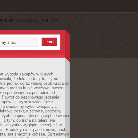
SCRIBE
FACEBOOK
TWITTER
 lat wygoda zakupów w dużych
wiała, że lokalne targi traciły na
ziś jednak coraz więcej osób wraca do
tórych można kupić warzywa, owoce,
wo i przetwory bezpośrednio od
. Powrót do sezonowego jedzenia i
akupów nie wynika wyłącznie z
 To świadomy wybór związany z
duktów, troską o zdrowie, potrzebą
małych gospodarstw i chęcią budowania
cji z tym, co trafia na talerz. Na
gu wszystko wygląda inaczej niż w
e. Produkty nie są anonimowe, a ich
enta jest znacznie krótsza. Sprzedawca