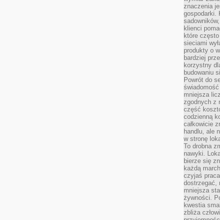
znaczenia je
gospodarki. 
sadowników,
klienci poma
które często
sieciami wy
produkty o w
bardziej prz
korzystny dl
budowaniu si
Powrót do s
świadomość e
mniejsza li
zgodnych z 
część koszt
codzienną k
całkowicie 
handlu, ale
w stronę lo
To drobna z
nawyki. Loka
bierze się 
każdą march
czyjaś prac
dostrzegać, 
mniejsza sta
żywności. Po
kwestia smak
zbliża człow
przyjemnośc