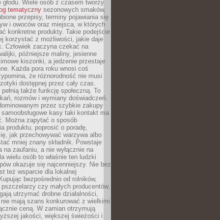
e głodu. Wiele osób z czasem tworzy
log tematyczny
sezonowych smaków,
ubione przepisy, terminy pojawiania się
yw i owoców oraz miejsca, w których
ć konkretne produkty. Takie podejście
ej korzystać z możliwości, jakie daje
ek. Człowiek zaczyna czekać na
alijki, późniejsze maliny, jesienne
imowe kiszonki, a jedzenie przestaje
ne. Każda pora roku wnosi coś
zypomina, że różnorodność nie musi
otyki dostępnej przez cały czas.
i pełnią także funkcję społeczną. To
tkań, rozmów i wymiany doświadczeń.
dominowanym przez szybkie zakupy
i samoobsługowe kasy taki kontakt ma
ć. Można zapytać o sposób
a produktu, poprosić o poradę,
się, jak przechowywać warzywa albo
tać mniej znany składnik. Powstaje
ta na zaufaniu, a nie wyłącznie na
la wielu osób to właśnie ten ludzki
ów okazuje się najcenniejszy. Nie bez
st też wsparcie dla lokalnej
Kupując bezpośrednio od rolników,
 pszczelarzy czy małych producentów,
gają utrzymać drobne działalności,
 nie mają szans konkurować z wielkimi
łącznie ceną. W zamian otrzymują
yższej jakości, większej świeżości i