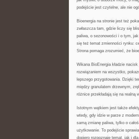
podejście jest czytelne, ale nie og
Bioenergia na stronie jest też po
zwłaszcza tam, gdzie liczy się bl
paliwa, o sezonowości i o tym, ja
się też temat zmienności rynku: c
Strona pomaga zrozumieć, że bioene
Wikana BioEnergia kładzie nacisk
rozwiązaniem na wszystko, pokazuj
lepszego przygotowania. Dzięki te
między granulatem drzewnym, zręb
różnice przekładają się na realną 
Istotnym wątkiem jest także efek
wtedy, gdy idzie w parze z modern
samą zmianę paliwa, tylko o całoś
użytkowanie. To podejście sprawia
dopiero rozpoznaje temat, jak i dl