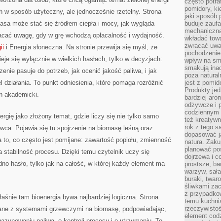
często potra
pomidory, ki
h w sposób użyteczny, ale jednocześnie rzetelny. Strona
jaki sposób
asa może stać się źródłem ciepła i mocy, jak wygląda
buduje zaufa
mechaniczną
racać uwagę, gdy w grę wchodzą opłacalność i wydajność.
wkładać tow
zwracać uwa
ii
i Energia słoneczna. Na stronie przewija się myśl, że
pochodzenie
eje się wyłącznie w wielkich hasłach, tylko w decyzjach:
wpływ na sma
smakują ina
zenie pasuje do potrzeb, jak ocenić jakość paliwa, i jak
poza natura
 działania. To punkt odniesienia, które pomaga rozróżnić
jest z pomid
Produkty je
n akademicki.
bardziej aro
odżywcze i p
codziennym 
rgię jako złożony temat, gdzie liczy się nie tylko samo
też kreatywn
rok z tego s
owca. Pojawia się tu spojrzenie na biomasę leśną oraz
dopasować ja
 to, co często jest pomijane: zawartość popiołu, zmienność
natura. Zaku
planować pos
a stabilność procesu. Dzięki temu czytelnik uczy się
dojrzewa i c
edno hasło, tylko jak na całość, w której każdy element ma
prostsze, ba
warzyw, sała
buraki, twar
śliwkami zac
z przypadko
łaśnie tam bioenergia bywa najbardziej logiczna. Strona
temu kuchnia
rzeczywistoś
zane z systemami grzewczymi na biomasę, podpowiadając,
element codz
zynowaniu paliwa, o kontroli procesu i o utrzymaniu. To