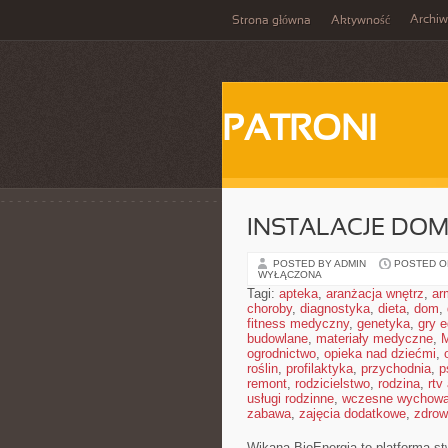
Archi
Strona główna
Aktywność
PATRONI
INSTALACJE DO
POSTED BY ADMIN
POSTED ON
WYŁĄCZONA
Tagi:
apteka
,
aranżacja wnętrz
,
ar
choroby
,
diagnostyka
,
dieta
,
dom
,
fitness medyczny
,
genetyka
,
gry 
budowlane
,
materiały medyczne
,
M
ogrodnictwo
,
opieka nad dziećmi
,
roślin
,
profilaktyka
,
przychodnia
,
p
remont
,
rodzicielstwo
,
rodzina
,
rtv
usługi rodzinne
,
wczesne wychowa
zabawa
,
zajęcia dodatkowe
,
zdrow
Wikana BioEnergia to platforma st