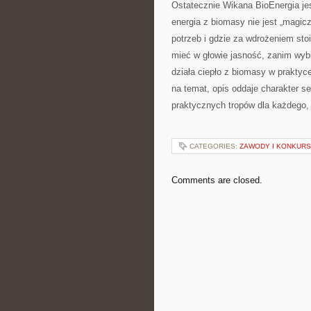
Ostatecznie Wikana BioEnergia jes
energia z biomasy nie jest „magic
potrzeb i gdzie za wdrożeniem sto
mieć w głowie jasność, zanim wybio
działa ciepło z biomasy w praktyce
na temat, opis oddaje charakter se
praktycznych tropów dla każdego, 
CATEGORIES:
ZAWODY I KONKURS
Comments are closed.