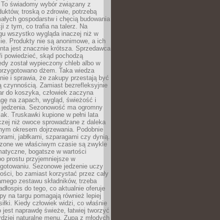
 To świadomy wybór związany z
duktów, troską o zdrowie, potrzebą
małych gospodarstw i chęcią budowania
cji z tym, co trafia na talerz. Na
gu wszystko wygląda inaczej niż w
e. Produkty nie są anonimowe, a ich
enta jest znacznie krótsza. Sprzedawca
fi powiedzieć, skąd pochodzą
edy został wypieczony chleb albo w
 przygotowano dżem. Taka wiedza
nie i sprawia, że zakupy przestają być
 czynnością. Zamiast bezrefleksyjnie
ar do koszyka, człowiek zaczyna
gę na zapach, wygląd, świeżość i
 jedzenia. Sezonowość ma ogromny
k. Truskawki kupione w pełni lata
czej niż owoce sprowadzane z daleka
lnym okresem dojrzewania. Podobnie
orami, jabłkami, szparagami czy dynią.
dzone we właściwym czasie są zwykle
matyczne, bogatsze w wartości
o prostu przyjemniejsze w
gotowaniu. Sezonowe jedzenie uczy
ości, bo zamiast korzystać przez cały
amego zestawu składników, trzeba
dłospis do tego, co aktualnie oferuje
py na targu pomagają również lepiej
iłki. Kiedy człowiek widzi, co właśnie
o jest naprawdę świeże, łatwiej tworzyć
rdziej naturalne menu. Zupa z młodych