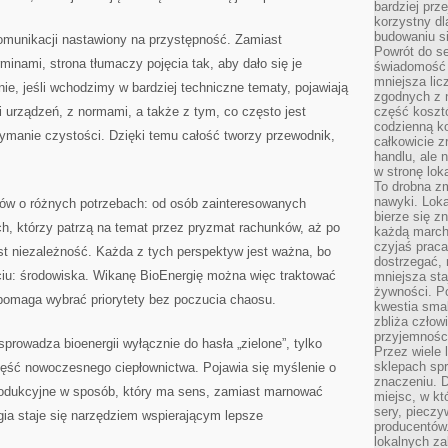
bardziej prz
korzystny dl
budowaniu si
komunikacji nastawiony na przystępność. Zamiast
Powrót do s
minami, strona tłumaczy pojęcia tak, aby dało się je
świadomość e
mniejsza li
ie, jeśli wchodzimy w bardziej techniczne tematy, pojawiają
zgodnych z 
 urządzeń, z normami, a także z tym, co często jest
część koszt
codzienną k
ymanie czystości. Dzięki temu całość tworzy przewodnik,
całkowicie 
handlu, ale
w stronę lo
To drobna z
nawyki. Loka
ców o różnych potrzebach: od osób zainteresowanych
bierze się 
ch, którzy patrzą na temat przez pryzmat rachunków, aż po
każdą march
czyjaś prac
est niezależność. Każda z tych perspektyw jest ważna, bo
dostrzegać, 
ęciu: środowiska. Wikanę BioEnergię można więc traktować
mniejsza sta
żywności. Po
 pomaga wybrać priorytety bez poczucia chaosu.
kwestia smak
zbliża człow
przyjemnośc
sprowadza bioenergii wyłącznie do hasła „zielone”, tylko
Przez wiele
sklepach spra
ęść nowoczesnego ciepłownictwa. Pojawia się myślenie o
znaczeniu. D
rodukcyjne w sposób, który ma sens, zamiast marnować
miejsc, w k
sery, pieczy
gia staje się narzędziem wspierającym lepsze
producentów
lokalnych z