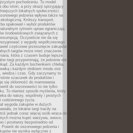
ejrzystym pochodzeniu. To model
a obu stron, a przy okazji sprzyjający
lniejszych lokalnych społeczności.
ezonowego jedzenia wpływa także na
kologiczną. Krótszy transport,
czba opakowań i wybór produktów
naturalnym rytmem upraw ograniczają
ów środowiskowych związanych z
onsumpcją. Oczywiście nie da się
zrezygnować z wygody współczesnego
 nawet częściowe przesunięcie zakupów
kalnych targów może mieć znaczenie.
miana, która z czasem buduje lepsze
lne targi przypominają, że jedzenie nie
znikąd. Za każdym bochenkiem chleba,
ewką i każdym słoikiem miodu stoi
a, wiedza i czas. Gdy zaczynamy to
rośnie szacunek do produktów i
je się skłonność do marnowania
wrót do sezonowości to nie tylko
u. To również sposób myślenia, który
ieka do natury, wspólnoty i prostych
i codziennego życia.
 lat wygoda zakupów w dużych
wiała, że lokalne targi traciły na
ziś jednak coraz więcej osób wraca do
tórych można kupić warzywa, owoce,
wo i przetwory bezpośrednio od
. Powrót do sezonowego jedzenia i
akupów nie wynika wyłącznie z