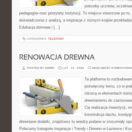
potrzeby uczniów, oczekiw
pedagogów oraz priorytety instytucji. To miejsce stworzone po to,
doświadczenia z analizą, a inspiracje z różnych krajów przekład
Edukacja domowa i […]
CATEGORIES:
TELEFONY
RENOWACJA DREWNA
POSTED BY ADMIN
LUT - 13 - 2026
MOŻLIWOŚĆ KOMENTOWA
Ta platforma to rozbudowan
poświęcony temu, co w prak
różnicę w elementach nośny
drewnianemu do zastosowań 
Cię realizacja inwestycji, m
konstrukcja dachu, kondygn
drewniane dodatki, znajdziesz tu wiedzę podane w zrozumiały spos
Polecamy kategorie Inspiracje i Trendy i Drewno w Łazience i Ku