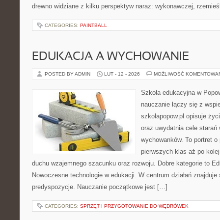
drewno widziane z kilku perspektyw naraz: wykonawczej, rzemieśl
CATEGORIES:
PAINTBALL
EDUKACJA A WYCHOWANIE
POSTED BY ADMIN
LUT - 12 - 2026
MOŻLIWOŚĆ KOMENTOWA
Szkoła edukacyjna w Popow
nauczanie łączy się z wspi
szkolapopow.pl opisuje życ
oraz uwydatnia cele stara
wychowanków. To portret o
pierwszych klas aż po kole
duchu wzajemnego szacunku oraz rozwoju. Dobre kategorie to Ed
Nowoczesne technologie w edukacji. W centrum działań znajduje 
predyspozycje. Nauczanie początkowe jest […]
CATEGORIES:
SPRZĘT I PRZYGOTOWANIE DO WĘDRÓWEK