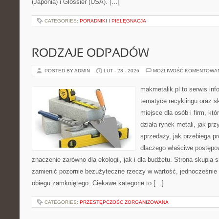
(Japonia) i Glossier (USA). […]
CATEGORIES:
PORADNIKI I PIELĘGNACJA
RODZAJE ODPADÓW
POSTED BY ADMIN
LUT - 23 - 2026
MOŻLIWOŚĆ KOMENTOWA
makmetalik.pl to serwis in
tematyce recyklingu oraz 
miejsce dla osób i firm, któ
działa rynek metali, jak p
sprzedaży, jak przebiega pr
dlaczego właściwe postęp
znaczenie zarówno dla ekologii, jak i dla budżetu. Strona skupia s
zamienić pozornie bezużyteczne rzeczy w wartość, jednocześnie
obiegu zamkniętego. Ciekawe kategorie to […]
CATEGORIES:
PRZESTĘPCZOŚC ZORGANIZOWANA