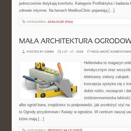
jednocześnie dotykają komfortu. Kategorie Profilaktyka i badania k
zdrowie intymne. Na łamach MediluxClinic pojawiają […]
CATEGORIES:
ZASILACZE (PSU)
MAŁA ARCHITEKTURA OGRODO
POSTED BY ADMIN
LUT - 17 - 2026
MOŻLIWOŚĆ KOMENTOWA
Hellerówka to magazyn onl
tematycznym oraz wszystk
efektowny zielony zakątek.
koncepcja spotyka się z kon
dobór roślin, rozwiązań i det
śródziemnomorska lekkość
albo ogród barw, znajdziesz tu podpowiedzi, jak przełożyć styl n
to Ogrody przydomowe i Kwiaty w ogrodzie. W centrum naszej uwa
które mają […]
CATEGORIES:
PRZEPISY NA CO DZIEŃ