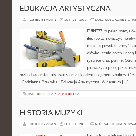
EDUKACJA ARTYSTYCZNA
POSTED BY ADMIN
LUT - 21 - 2026
MOŻLIWOŚĆ KOMENTOWA
Elfiki777 to pełen pomysłów
ilustrować i ćwiczyć handw
miejsce powstało z myślą o
ołówka, cenią notes i chcą
rysunku oraz piśmie. Stron
pierwszych prób, przez małe
rozbudowane tematy związane z układem i pięknem znaków. Ciek
i Codzienna Praktyka i Edukacja Artystyczna. W centrum […]
CATEGORIES:
LATAJACACHOLERA
HISTORIA MUZYKI
POSTED BY ADMIN
LUT - 21 - 2026
MOŻLIWOŚĆ KOMENTOWA
Limith to lifestylowy blog d