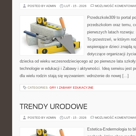
POSTED BY ADMIN
LUT - 15 - 2026
MOŻLIWOŚĆ KOMENTOWA
Przedszkole309 to portal 
przedszkolom oraz temu, c
pierwszych latach rozwoju
To przestrzeń, w którym rod
wspierające dzieci znajdą s
dotyczące organizacji życi
dziecka od wieku wczesnodziecięcego aż po pierwsze lata szkoł
technologie w edukacji i Zabawy i aktywności. Ideą serwisu jest 
dla wielu rodzin stają się wyzwaniem: wdrożenie do nowej […]
CATEGORIES:
GRY I ZABAWY EDUKACYJNE
TRENDY URODOWE
POSTED BY ADMIN
LUT - 15 - 2026
MOŻLIWOŚĆ KOMENTOWA
Estetica-Endermologia to b