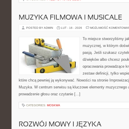
MUZYKA FILMOWA I MUSICALE
POSTED BY ADMIN
LUT - 16 - 2026
MOŻLIWOŚĆ KOMENTOWA
To miejsce stworzyliśmy ja
muzycznej, w którym doświ
pasją. Jeśli szukasz czytel
dźwięków albo chcesz poukł
opracowania prowadzące kro
zestaw definicji, tylko wsp
które chcą pewniej ją wykonywać. Nowości na stronie Improwizac
Muzyka. W centrum serwisu są kluczowe elementy muzycznego a
prowadzenie głosu oraz czytanie […]
CATEGORIES:
MOSKWA
ROZWÓJ MOWY I JĘZYKA