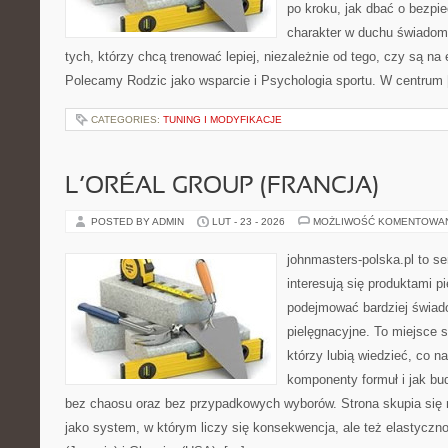
po kroku, jak dbać o bezpie
charakter w duchu świadomej
tych, którzy chcą trenować lepiej, niezależnie od tego, czy są na 
Polecamy Rodzic jako wsparcie i Psychologia sportu. W centrum
CATEGORIES:
TUNING I MODYFIKACJE
L’ORÉAL GROUP (FRANCJA)
POSTED BY ADMIN
LUT - 23 - 2026
MOŻLIWOŚĆ KOMENTOWA
johnmasters-polska.pl to se
interesują się produktami p
podejmować bardziej świa
pielęgnacyjne. To miejsce 
którzy lubią wiedzieć, co na
komponenty formuł i jak bu
bez chaosu oraz bez przypadkowych wyborów. Strona skupia się n
jako system, w którym liczy się konsekwencja, ale też elastycz