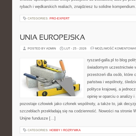
rybach i wędkarskich realiach, znajdziesz tu solidne kompendium
CATEGORIES:
PRO-EXPERT
UNIA EUROPEJSKA
POSTED BY ADMIN
LUT - 25 - 2026
MOŻLIWOŚĆ KOMENTOWA
ryszard-galla.pl to blog pol
świadomym uczestnictwie w
przestrzeń dla osób, które
państwa i wspólnoty, śledz
polityce krajowej, a jedno
opinię w oparciu o analizy 
pozostaje człowiek jako członek wspólnoty, a także to, jak decy
szczeblach przekładają się na codzienność. Nowości na stronie W
Unijne fundusze […]
CATEGORIES:
HOBBY I ROZRYWKA