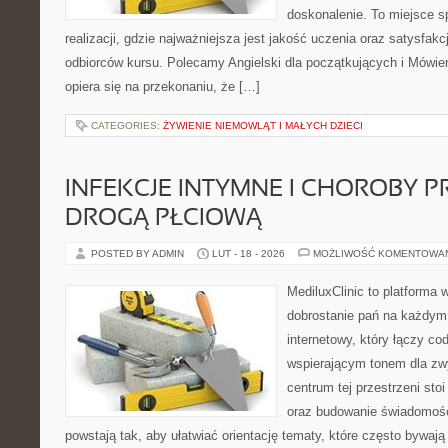
doskonalenie. To miejsce s
realizacji, gdzie najważniejsza jest jakość uczenia oraz satysfakc
odbiorców kursu. Polecamy Angielski dla początkujących i Mówien
opiera się na przekonaniu, że […]
CATEGORIES:
ŻYWIENIE NIEMOWLĄT I MAŁYCH DZIECI
INFEKCJE INTYMNE I CHOROBY 
DROGĄ PŁCIOWĄ
POSTED BY ADMIN
LUT - 18 - 2026
MOŻLIWOŚĆ KOMENTOWA
MediluxClinic to platforma 
dobrostanie pań na każdym e
internetowy, który łączy c
wspierającym tonem dla z
centrum tej przestrzeni sto
oraz budowanie świadomośc
powstają tak, aby ułatwiać orientację tematy, które często bywaj