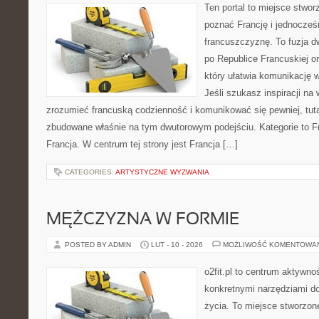
Ten portal to miejsce stwor
poznać Francję i jednocześ
francuszczyznę. To fuzja 
po Republice Francuskiej o
który ułatwia komunikację 
Jeśli szukasz inspiracji na
zrozumieć francuską codzienność i komunikować się pewniej, tuta
zbudowane właśnie na tym dwutorowym podejściu. Kategorie to Fr
Francja. W centrum tej strony jest Francja […]
CATEGORIES:
ARTYSTYCZNE WYZWANIA
MĘŻCZYZNA W FORMIE
POSTED BY ADMIN
LUT - 10 - 2026
MOŻLIWOŚĆ KOMENTOWA
o2fit.pl to centrum aktywno
konkretnymi narzędziami do
życia. To miejsce stworzon