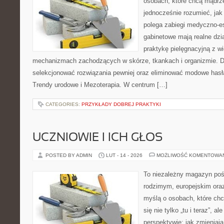
osobach, które chcą mądrze
jednocześnie rozumieć, jak
polega zabiegi medyczno-es
gabinetowe mają realne dzia
praktykę pielęgnacyjną z w
mechanizmach zachodzących w skórze, tkankach i organizmie. D
selekcjonować rozwiązania pewniej oraz eliminować modowe hasła
Trendy urodowe i Mezoterapia. W centrum […]
CATEGORIES:
PRZYKŁADY DOBREJ PRAKTYKI
UCZNIOWIE I ICH GŁOS
POSTED BY ADMIN
LUT - 14 - 2026
MOŻLIWOŚĆ KOMENTOWA
To niezależny magazyn poś
rodzimym, europejskim ora
myślą o osobach, które chc
się nie tylko „tu i teraz”, a
perspektywie: jak zmieniają