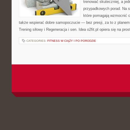
trenować skuteczniej, a jed
przypadkowych porad. Na st
które pomagają wzmocnić ci
także wspierać dobre samopoczucie — bez presji, za to z planem
Trening siłowy i Regeneracja i sen. Idea o2fit.pl opiera się na pr
CATEGORIES:
FITNESS W CIĄŻY I PO PORODZIE