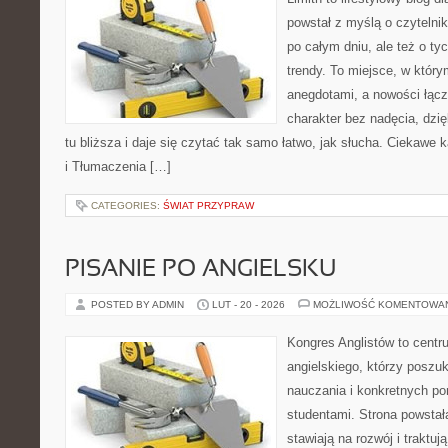
powstał z myślą o czytelni
po całym dniu, ale też o ty
trendy. To miejsce, w który
anegdotami, a nowości łącz
charakter bez nadęcia, dzi
tu bliższa i daje się czytać tak samo łatwo, jak słucha. Ciekawe k
i Tłumaczenia […]
CATEGORIES:
ŚWIAT PRZYPRAW
PISANIE PO ANGIELSKU
POSTED BY ADMIN
LUT - 20 - 2026
MOŻLIWOŚĆ KOMENTOWA
Kongres Anglistów to centr
angielskiego, którzy poszu
nauczania i konkretnych p
studentami. Strona powstał
stawiają na rozwój i traktuj