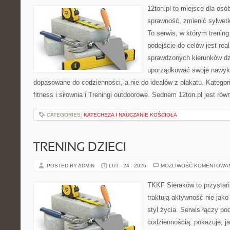
12ton.pl to miejsce dla osó
sprawność, zmienić sylwetk
To serwis, w którym trening 
podejście do celów jest rea
sprawdzonych kierunków dz
uporządkować swoje nawyki, 
dopasowane do codzienności, a nie do ideałów z plakatu. Kategor
fitness i siłownia i Treningi outdoorowe. Sednem 12ton.pl jest r
CATEGORIES:
KATECHEZA I NAUCZANIE KOŚCIOŁA
TRENING DZIECI
POSTED BY ADMIN
LUT - 24 - 2026
MOŻLIWOŚĆ KOMENTOWA
TKKF Sieraków to przystań i
traktują aktywność nie jako
styl życia. Serwis łączy po
codziennością: pokazuje, 