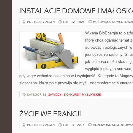
INSTALACJE DOMOWE I MAŁOS
POSTED BY ADMIN
LUT - 12 - 2026
MOŻLIWOŚĆ KOMENTOWA
Wikana BioEnergia to platf
które chcą ogarnąć temat zie
surowcach biologicznych w
jednocześnie rzetelny. Str
jak biomasa może stać się 
wygląda logistyka surowca,
gdy w grę wchodzą opłacalność i wydajność. Kategorie to Magazyn
słoneczna. Na stronie przewija się myśl, że transformacja energe
CATEGORIES:
ZAWODY I KONKURSY MYŚLIWSKIE
ŻYCIE WE FRANCJI
POSTED BY ADMIN
LUT - 11 - 2026
MOŻLIWOŚĆ KOMENTOWA