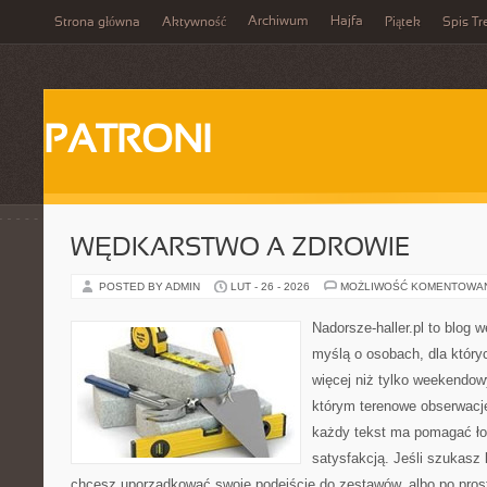
Archiwum
Hajfa
Strona główna
Aktywność
Piątek
Spis Tr
PATRONI
WĘDKARSTWO A ZDROWIE
POSTED BY ADMIN
LUT - 26 - 2026
MOŻLIWOŚĆ KOMENTOWA
Nadorsze-haller.pl to blog w
myślą o osobach, dla któr
więcej niż tylko weekendo
którym terenowe obserwacje
każdy tekst ma pomagać łow
satysfakcją. Jeśli szukas
chcesz uporządkować swoje podejście do zestawów, albo po prost