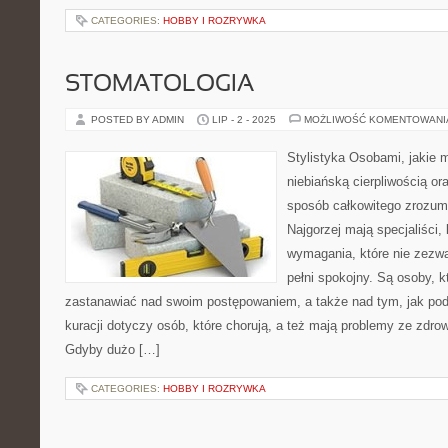
CATEGORIES:
HOBBY I ROZRYWKA
STOMATOLOGIA
POSTED BY ADMIN
LIP - 2 - 2025
MOŻLIWOŚĆ KOMENTOWAN
Stylistyka Osobami, jakie
niebiańską cierpliwością o
sposób całkowitego zrozumi
Najgorzej mają specjaliści,
wymagania, które nie zezw
pełni spokojny. Są osoby, k
zastanawiać nad swoim postępowaniem, a także nad tym, jak pod
kuracji dotyczy osób, które chorują, a też mają problemy ze zdro
Gdyby dużo […]
CATEGORIES:
HOBBY I ROZRYWKA