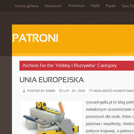
Archiwum
Hajfa
Strona główna
Aktywność
Piątek
Spis Tr
PATRONI
Archive for the ‘Hobby i Rozrywka’ Category
UNIA EUROPEJSKA
POSTED BY ADMIN
LUT - 25 - 2026
MOŻLIWOŚĆ KOMENTOWA
ryszard-galla.pl to blog pol
świadomym uczestnictwie w
przestrzeń dla osób, które
państwa i wspólnoty, śledz
polityce krajowej, a jedno