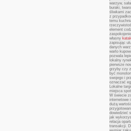
warzyw, sała
buraki, twar
śliwkami zac
z przypadko
temu kuchnia
rzeczywistoś
element codz
zaspokojeni
własny
kata
zapisując ul
danych warz
warto kupowa
pozwala lepi
lokalny ryn
pierwsze now
grzyby czy z
być monoton
swojego i pr
oznaczać egz
Lokalne targ
miejsca spo
W świecie z
internetowe 
dużą wartoś
przygotowani
dowiedzieć 
jak wykorzys
relacja opar
transakcji. D
wymiar zakup