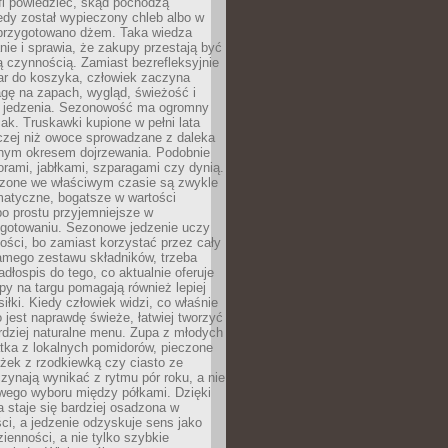
fi powiedzieć, skąd pochodzą
edy został wypieczony chleb albo w
 przygotowano dżem. Taka wiedza
nie i sprawia, że zakupy przestają być
 czynnością. Zamiast bezrefleksyjnie
ar do koszyka, człowiek zaczyna
gę na zapach, wygląd, świeżość i
 jedzenia. Sezonowość ma ogromny
k. Truskawki kupione w pełni lata
czej niż owoce sprowadzane z daleka
lnym okresem dojrzewania. Podobnie
orami, jabłkami, szparagami czy dynią.
dzone we właściwym czasie są zwykle
matyczne, bogatsze w wartości
o prostu przyjemniejsze w
gotowaniu. Sezonowe jedzenie uczy
ości, bo zamiast korzystać przez cały
amego zestawu składników, trzeba
dłospis do tego, co aktualnie oferuje
py na targu pomagają również lepiej
iłki. Kiedy człowiek widzi, co właśnie
o jest naprawdę świeże, łatwiej tworzyć
rdziej naturalne menu. Zupa z młodych
tka z lokalnych pomidorów, pieczone
ożek z rzodkiewką czy ciasto ze
zynają wynikać z rytmu pór roku, a nie
wego wyboru między półkami. Dzięki
 staje się bardziej osadzona w
ci, a jedzenie odzyskuje sens jako
ienności, a nie tylko szybkie