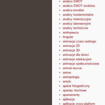
analiza SWOT
analiza SWOT osobista
analiza trendów
analizy fundamentalne
analizy inwestycyjne
analizy laboratoryjne
analizy techniczne
andropauza
Angular
animacja czasu wolnego
animacje 2D
animacje 3D
animacje dla dzieci
animacje edukacyjne
animacje społecznościowe
animal rescue
anime
antropologia
antyki
aparat fotograficzny
aparaty słuchowe
apartamenty
aplikacje
aplikacje cross-platform