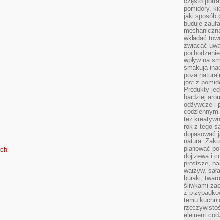
często potra
pomidory, ki
jaki sposób
buduje zaufa
mechaniczną
wkładać tow
zwracać uwa
pochodzenie
wpływ na sma
smakują ina
poza natura
jest z pomid
Produkty je
bardziej aro
odżywcze i p
codziennym 
też kreatywn
rok z tego s
dopasować ja
natura. Zaku
planować pos
ych
dojrzewa i c
prostsze, ba
warzyw, sała
buraki, twar
śliwkami zac
z przypadko
temu kuchnia
rzeczywistoś
element codz