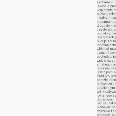
sentymentu.
jakością pro
wspierania 
bliższej rela
lokalnym tar
supermarkeci
droga do kli
często potra
pomidory, ki
jaki sposób
buduje zaufa
mechaniczną
wkładać tow
zwracać uwa
pochodzenie
wpływ na sma
smakują ina
poza natura
jest z pomid
Produkty je
bardziej aro
odżywcze i p
codziennym 
też kreatywn
rok z tego s
dopasować ja
natura. Zaku
planować pos
dojrzewa i c
prostsze, ba