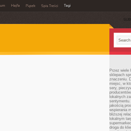
wum
Hajfa
Tagi
Piątek
Spis Treści
SUB
Przez wiele
sklepach spra
znaczeniu. D
miejsc, w k
sery, pieczy
producentów
lokalnych z
sentymentu.
jakością pro
wspierania 
bliższej rela
lokalnym tar
supermarkeci
droga do kli