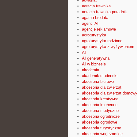
adwokat
aeracja trawnika
aeracja trawnika poradnik
agama brodata
agenci AI
agencje reklamowe
agroturystyka
agroturystyka rodzinne
agroturystyka z wyżywieniem
AI
AI generatywna
AI w biznesie
akademia
akademik studencki
akcesoria biurowe
akcesoria dla zwierząt
akcesoria dla zwierząt domow
akcesoria kreatywne
akcesoria kuchenne
akcesoria medyczne
akcesoria ogrodnicze
akcesoria ogrodowe
akcesoria turystyczne
akcesoria wnętrzarskie