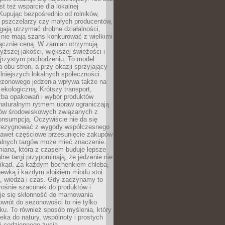
st też wsparcie dla lokalnej
Kupując bezpośrednio od rolników,
 pszczelarzy czy małych producentów,
gają utrzymać drobne działalności,
 nie mają szans konkurować z wielkimi
łącznie ceną. W zamian otrzymują
yższej jakości, większej świeżości i
ejrzystym pochodzeniu. To model
a obu stron, a przy okazji sprzyjający
lniejszych lokalnych społeczności.
ezonowego jedzenia wpływa także na
kologiczną. Krótszy transport,
czba opakowań i wybór produktów
naturalnym rytmem upraw ograniczają
ów środowiskowych związanych z
onsumpcją. Oczywiście nie da się
zrezygnować z wygody współczesnego
 nawet częściowe przesunięcie zakupów
kalnych targów może mieć znaczenie.
miana, która z czasem buduje lepsze
lne targi przypominają, że jedzenie nie
znikąd. Za każdym bochenkiem chleba,
ewką i każdym słoikiem miodu stoi
a, wiedza i czas. Gdy zaczynamy to
rośnie szacunek do produktów i
je się skłonność do marnowania
wrót do sezonowości to nie tylko
u. To również sposób myślenia, który
ieka do natury, wspólnoty i prostych
i codziennego życia.