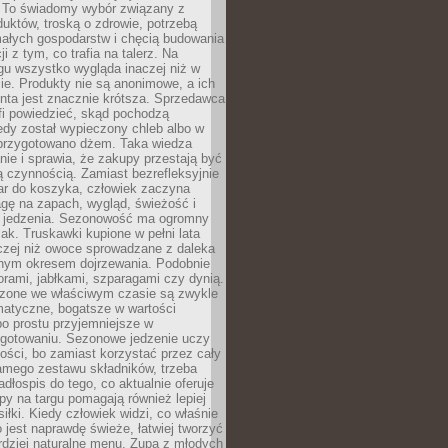
 To świadomy wybór związany z
duktów, troską o zdrowie, potrzebą
małych gospodarstw i chęcią budowania
cji z tym, co trafia na talerz. Na
gu wszystko wygląda inaczej niż w
e. Produkty nie są anonimowe, a ich
enta jest znacznie krótsza. Sprzedawca
fi powiedzieć, skąd pochodzą
edy został wypieczony chleb albo w
 przygotowano dżem. Taka wiedza
nie i sprawia, że zakupy przestają być
 czynnością. Zamiast bezrefleksyjnie
ar do koszyka, człowiek zaczyna
gę na zapach, wygląd, świeżość i
 jedzenia. Sezonowość ma ogromny
k. Truskawki kupione w pełni lata
czej niż owoce sprowadzane z daleka
lnym okresem dojrzewania. Podobnie
orami, jabłkami, szparagami czy dynią.
dzone we właściwym czasie są zwykle
matyczne, bogatsze w wartości
o prostu przyjemniejsze w
gotowaniu. Sezonowe jedzenie uczy
ości, bo zamiast korzystać przez cały
amego zestawu składników, trzeba
dłospis do tego, co aktualnie oferuje
py na targu pomagają również lepiej
iłki. Kiedy człowiek widzi, co właśnie
o jest naprawdę świeże, łatwiej tworzyć
rdziej naturalne menu. Zupa z młodych