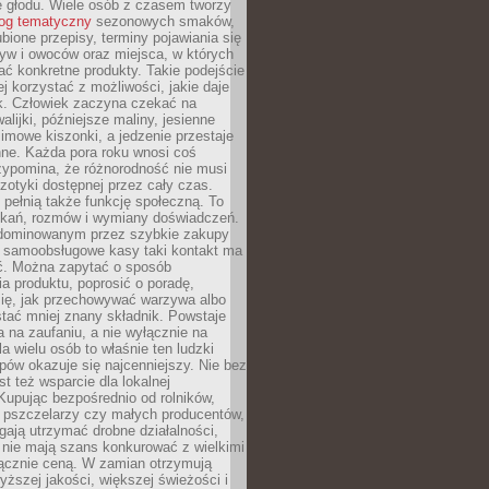
e głodu. Wiele osób z czasem tworzy
log tematyczny
sezonowych smaków,
ubione przepisy, terminy pojawiania się
yw i owoców oraz miejsca, w których
ć konkretne produkty. Takie podejście
ej korzystać z możliwości, jakie daje
ek. Człowiek zaczyna czekać na
alijki, późniejsze maliny, jesienne
imowe kiszonki, a jedzenie przestaje
ne. Każda pora roku wnosi coś
zypomina, że różnorodność nie musi
otyki dostępnej przez cały czas.
i pełnią także funkcję społeczną. To
tkań, rozmów i wymiany doświadczeń.
dominowanym przez szybkie zakupy
i samoobsługowe kasy taki kontakt ma
ć. Można zapytać o sposób
a produktu, poprosić o poradę,
się, jak przechowywać warzywa albo
tać mniej znany składnik. Powstaje
ta na zaufaniu, a nie wyłącznie na
la wielu osób to właśnie ten ludzki
ów okazuje się najcenniejszy. Nie bez
st też wsparcie dla lokalnej
Kupując bezpośrednio od rolników,
 pszczelarzy czy małych producentów,
gają utrzymać drobne działalności,
 nie mają szans konkurować z wielkimi
łącznie ceną. W zamian otrzymują
yższej jakości, większej świeżości i