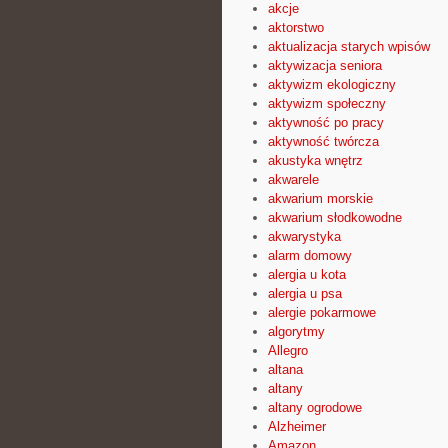
akcje
aktorstwo
aktualizacja starych wpisów
aktywizacja seniora
aktywizm ekologiczny
aktywizm społeczny
aktywność po pracy
aktywność twórcza
akustyka wnętrz
akwarele
akwarium morskie
akwarium słodkowodne
akwarystyka
alarm domowy
alergia u kota
alergia u psa
alergie pokarmowe
algorytmy
Allegro
altana
altany
altany ogrodowe
Alzheimer
Amazon