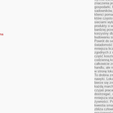
znaczenia je
gospodarki. 
sadowników,
klienci poma
które często
sieciami wy
produkty o w
bardziej prz
korzystny dl
sna
budowaniu si
Powrót do s
świadomość e
mniejsza li
zgodnych z 
część koszt
codzienną k
całkowicie 
handlu, ale
w stronę lo
To drobna z
nawyki. Loka
bierze się 
każdą march
czyjaś prac
dostrzegać, 
mniejsza sta
żywności. Po
kwestia smak
zbliża człow
przyjemnośc