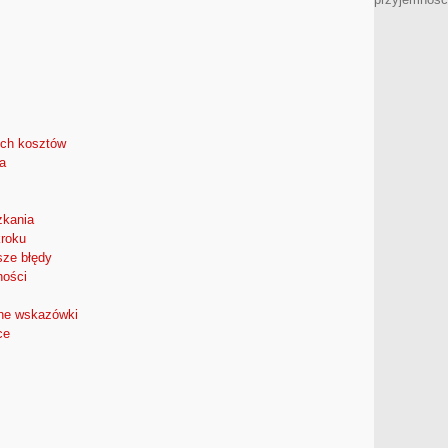
ych kosztów
a
zkania
kroku
sze błędy
ności
zne wskazówki
ce