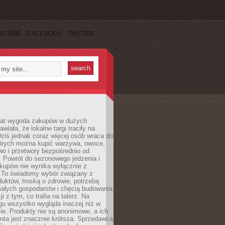
SCRIBE
FACEBOOK
TWITTER
 lat wygoda zakupów w dużych
wiała, że lokalne targi traciły na
ziś jednak coraz więcej osób wraca do
tórych można kupić warzywa, owoce,
wo i przetwory bezpośrednio od
. Powrót do sezonowego jedzenia i
akupów nie wynika wyłącznie z
 To świadomy wybór związany z
duktów, troską o zdrowie, potrzebą
małych gospodarstw i chęcią budowania
cji z tym, co trafia na talerz. Na
gu wszystko wygląda inaczej niż w
e. Produkty nie są anonimowe, a ich
enta jest znacznie krótsza. Sprzedawca