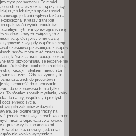
ejrzystym pochodzeniu. To model
a obu stron, a przy okazji sprzyjający
lniejszych lokalnych społeczności.
ezonowego jedzenia wpływa także na
kologiczną. Krótszy transport,
czba opakowań i wybór produktów
naturalnym rytmem upraw ograniczają
ów środowiskowych związanych z
onsumpcją. Oczywiście nie da się
zrezygnować z wygody współczesnego
 nawet częściowe przesunięcie zakupów
kalnych targów może mieć znaczenie.
miana, która z czasem buduje lepsze
lne targi przypominają, że jedzenie nie
znikąd. Za każdym bochenkiem chleba,
ewką i każdym słoikiem miodu stoi
a, wiedza i czas. Gdy zaczynamy to
rośnie szacunek do produktów i
je się skłonność do marnowania
wrót do sezonowości to nie tylko
u. To również sposób myślenia, który
ieka do natury, wspólnoty i prostych
i codziennego życia.
 lat wygoda zakupów w dużych
wiała, że lokalne targi traciły na
ziś jednak coraz więcej osób wraca do
tórych można kupić warzywa, owoce,
wo i przetwory bezpośrednio od
. Powrót do sezonowego jedzenia i
akupów nie wynika wyłącznie z