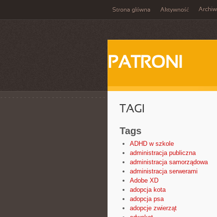
Archi
Strona główna
Aktywność
PATRONI
TAGI
Tags
ADHD w szkole
administracja publiczna
administracja samorządowa
administracja serwerami
Adobe XD
adopcja kota
adopcja psa
adopcje zwierząt