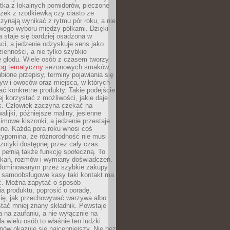
tka z lokalnych pomidorów, pieczone
ożek z rzodkiewką czy ciasto ze
zynają wynikać z rytmu pór roku, a nie
wego wyboru między półkami. Dzięki
 staje się bardziej osadzona w
ci, a jedzenie odzyskuje sens jako
ienności, a nie tylko szybkie
e głodu. Wiele osób z czasem tworzy
log tematyczny
sezonowych smaków,
ubione przepisy, terminy pojawiania się
yw i owoców oraz miejsca, w których
ć konkretne produkty. Takie podejście
ej korzystać z możliwości, jakie daje
ek. Człowiek zaczyna czekać na
alijki, późniejsze maliny, jesienne
imowe kiszonki, a jedzenie przestaje
ne. Każda pora roku wnosi coś
zypomina, że różnorodność nie musi
otyki dostępnej przez cały czas.
i pełnią także funkcję społeczną. To
tkań, rozmów i wymiany doświadczeń.
dominowanym przez szybkie zakupy
i samoobsługowe kasy taki kontakt ma
ć. Można zapytać o sposób
a produktu, poprosić o poradę,
się, jak przechowywać warzywa albo
tać mniej znany składnik. Powstaje
ta na zaufaniu, a nie wyłącznie na
la wielu osób to właśnie ten ludzki
ów okazuje się najcenniejszy. Nie bez