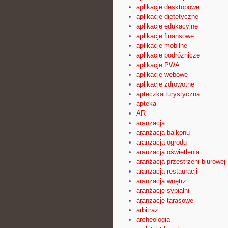
aplikacje desktopowe
aplikacje dietetyczne
aplikacje edukacyjne
aplikacje finansowe
aplikacje mobilne
aplikacje podróżnicze
aplikacje PWA
aplikacje webowe
aplikacje zdrowotne
apteczka turystyczna
apteka
AR
aranżacja
aranżacja balkonu
aranżacja ogrodu
aranżacja oświetlenia
aranżacja przestrzeni biurowej
aranżacja restauracji
aranżacja wnętrz
aranżacje sypialni
aranżacje tarasowe
arbitraż
archeologia