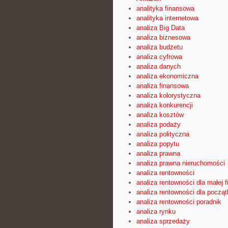
analityka finansowa
analityka internetowa
analiza Big Data
analiza biznesowa
analiza budżetu
analiza cyfrowa
analiza danych
analiza ekonomiczna
analiza finansowa
analiza kolorystyczna
analiza konkurencji
analiza kosztów
analiza podaży
analiza polityczna
analiza popytu
analiza prawna
analiza prawna nieruchomości
analiza rentowności
analiza rentowności dla małej f
analiza rentowności dla począ
analiza rentowności poradnik
analiza rynku
analiza sprzedaży