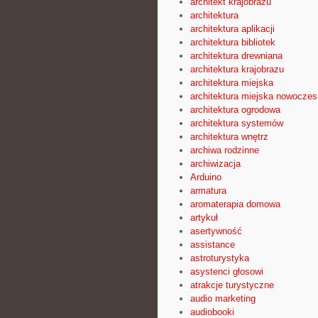
architekt krajobrazu
architektura
architektura aplikacji
architektura bibliotek
architektura drewniana
architektura krajobrazu
architektura miejska
architektura miejska nowocze
architektura ogrodowa
architektura systemów
architektura wnętrz
archiwa rodzinne
archiwizacja
Arduino
armatura
aromaterapia domowa
artykuł
asertywność
assistance
astroturystyka
asystenci głosowi
atrakcje turystyczne
audio marketing
audiobooki