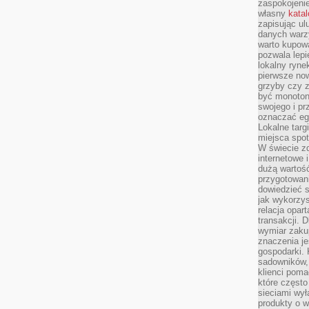
zaspokojeni
własny
kata
zapisując ul
danych warz
warto kupowa
pozwala lepi
lokalny ryn
pierwsze now
grzyby czy z
być monoton
swojego i pr
oznaczać egz
Lokalne targ
miejsca spo
W świecie z
internetowe 
dużą wartoś
przygotowani
dowiedzieć 
jak wykorzys
relacja opar
transakcji. D
wymiar zakup
znaczenia je
gospodarki. 
sadowników,
klienci poma
które często
sieciami wy
produkty o w