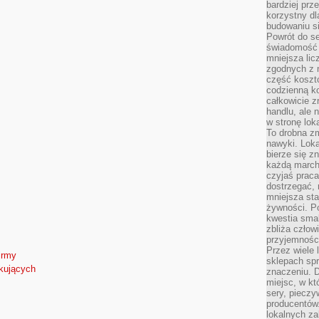
bardziej prz
korzystny dl
budowaniu si
Powrót do s
świadomość e
mniejsza li
zgodnych z 
część koszt
codzienną k
całkowicie 
handlu, ale
w stronę lo
To drobna z
nawyki. Loka
bierze się 
każdą march
czyjaś prac
dostrzegać, 
mniejsza sta
żywności. Po
kwestia smak
zbliża człow
przyjemnośc
Przez wiele
irmy
sklepach spra
tkujących
znaczeniu. D
miejsc, w k
sery, pieczy
producentów
lokalnych z