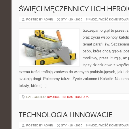
ŚWIĘCI MĘCZENNICY I ICH HERO
POSTED BY ADMIN
STY - 20 - 2026
MOŻLIWOŚĆ KOMENTOWA
Szczepan.org.pl to przest
oraz życiu wspólnoty katoli
temat parafii św. Szczepan
osób, które chcą głębiej p
modlitwy, przez liturgię, aż
łączy dziedzictwo z współc
czemu treści trafiają zarówno do wiernych praktykujących, jak i do
szukają drogi. Polecamy także: Życie zakonne i Kościół. Na łama
teksty, które […]
CATEGORIES:
DWORCE I INFRASTRUKTURA
TECHNOLOGIA I INNOWACJE
POSTED BY ADMIN
STY - 18 - 2026
MOŻLIWOŚĆ KOMENTOWA