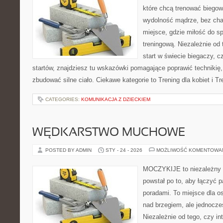
które chcą trenować biegowo
wydolność mądrze, bez chao
miejsce, gdzie miłość do sp
treningową. Niezależnie od
start w świecie biegaczy, 
startów, znajdziesz tu wskazówki pomagające poprawić technikię,
zbudować silne ciało. Ciekawe kategorie to Trening dla kobiet i Tr
CATEGORIES:
KOMUNIKACJA Z DZIECKIEM
WĘDKARSTWO MUCHOWE
POSTED BY ADMIN
STY - 24 - 2026
MOŻLIWOŚĆ KOMENTOWA
MOCZYKIJE to niezależny w
powstał po to, aby łączyć 
poradami. To miejsce dla o
nad brzegiem, ale jednocze
Niezależnie od tego, czy in