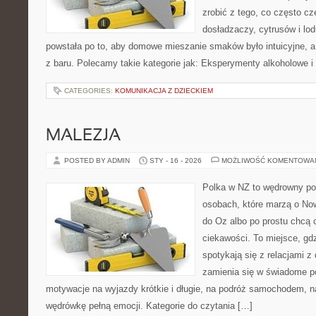
zrobić z tego, co często cz
dosładzaczy, cytrusów i lo
powstała po to, aby domowe mieszanie smaków było intuicyjne, a
z baru. Polecamy takie kategorie jak: Eksperymenty alkoholowe i
CATEGORIES:
KOMUNIKACJA Z DZIECKIEM
MALEZJA
POSTED BY ADMIN
STY - 16 - 2026
MOŻLIWOŚĆ KOMENTOWA
Polka w NZ to wędrowny por
osobach, które marzą o Now
do Oz albo po prostu chcą 
ciekawości. To miejsce, gd
spotykają się z relacjami z 
zamienia się w świadome p
motywacje na wyjazdy krótkie i długie, na podróż samochodem, n
wędrówkę pełną emocji. Kategorie do czytania […]