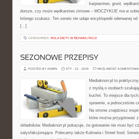
karpiarstwo, grunt, wędka
dorsze, czy może wędkarstwo zimowe – MOCZYKIJE ma w sobie d
którego szukasz. Ten serwis nie udaje encyklopedii oderwanej od r
[…]
CATEGORIES:
ROLA DIETY W REHABILITACJI
SEZONOWE PRZEPISY
POSTED BY ADMIN
STY - 22 - 2026
MOŻLIWOŚĆ KOMENTOWA
Mediaknorr.pl to praktyczny
z myślą o osobach szukają
kuchni. To miejsce dla tyc
sprawnie, a jednocześnie 
Na stronie znajdziesz inspi
które można przygotować z
składników. Mediaknorr.pl pokazuje, że gotowanie nie musi być c
satysfakcjonujące. Polecamy także Kulinaria i Street food. Serwis 