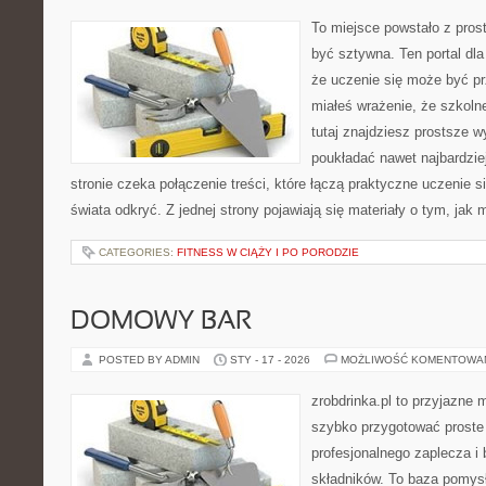
To miejsce powstało z prost
być sztywna. Ten portal dl
że uczenie się może być pr
miałeś wrażenie, że szkoln
tutaj znajdziesz prostsze w
poukładać nawet najbardzie
stronie czeka połączenie treści, które łączą praktyczne uczenie 
świata odkryć. Z jednej strony pojawiają się materiały o tym, jak
CATEGORIES:
FITNESS W CIĄŻY I PO PORODZIE
DOMOWY BAR
POSTED BY ADMIN
STY - 17 - 2026
MOŻLIWOŚĆ KOMENTOWA
zrobdrinka.pl to przyjazne 
szybko przygotować proste
profesjonalnego zaplecza i
składników. To baza pomysłó