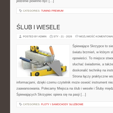
jedzenie powinno być […]
CATEGORIES:
TUNING PREMIUM
ŚLUB I WESELE
POSTED BY ADMIN
STY - 21 - 2026
MOŻLIWOŚĆ KOMENTOWA
Śpiewające Skrzypce to si
światu brzmień, w którym s
opowieści. To miejsce stwo
słuchać świadomie, a także 
doskonalić technikę na in
Strona łączy praktyczne ws
informacjami, dzięki czemu czytelnik może oswoić instrument ni
zaawansowania. Polecamy Miejsca na ślub i wesele i Śluby międ
Śpiewających Skrzypiec opiera się na pasji […]
CATEGORIES:
FLOTY I SAMOCHODY SŁUŻBOWE