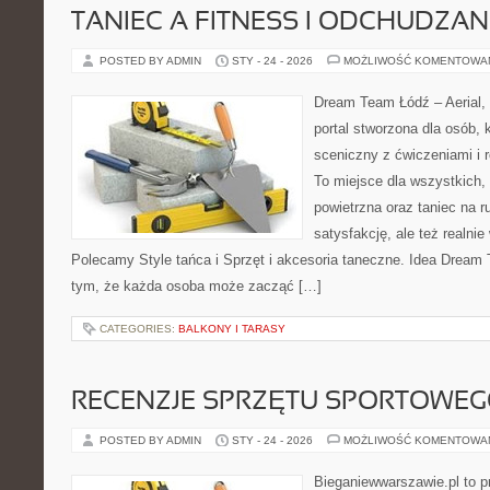
TANIEC A FITNESS I ODCHUDZAN
POSTED BY ADMIN
STY - 24 - 2026
MOŻLIWOŚĆ KOMENTOWA
Dream Team Łódź – Aerial, 
portal stworzona dla osób, 
sceniczny z ćwiczeniami i r
To miejsce dla wszystkich, 
powietrzna oraz taniec na ru
satysfakcję, ale też realnie
Polecamy Style tańca i Sprzęt i akcesoria taneczne. Idea Dream 
tym, że każda osoba może zacząć […]
CATEGORIES:
BALKONY I TARASY
RECENZJE SPRZĘTU SPORTOWE
POSTED BY ADMIN
STY - 24 - 2026
MOŻLIWOŚĆ KOMENTOWA
Bieganiewwarszawie.pl to p