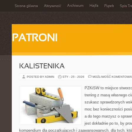
Archiwum
Hajfa
Strona główna
Aktywność
Piątek
Spis Tr
PATRONI
KALISTENIKA
POSTED BY ADMIN
STY - 25 - 2026
MOŻLIWOŚĆ KOMENTOWA
PZKiSW to miejsce stworzo
trening z masą własnego ciał
szukasz sprawdzonych ws
moc bez konieczności posiad
a do tego marzysz o sprawn
jest dokładnie po to, by pr
kompendium dla początkujących i zaawansowanych, dla tych, któ