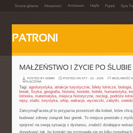
Archiwum
Hajfa
Strona główna
Aktywność
Piątek
Spis Tr
PATRONI
MAŁŻEŃSTWO I ŻYCIE PO ŚLUBIE
POSTED BY ADMIN
POSTED ON STY - 24 - 2026
MOŻLIWOŚĆ 
WYŁĄCZONA
Tagi:
agroturystyka
,
atrakcje turystyczne
,
bilety lotnicze
,
biologia
break
,
fizyka
,
geografia
,
historia
,
hostele
,
hotele
,
humanistyka
,
ke
lotniska
,
matematyka
,
miejsca historyczne
,
noclegi
,
podróże lotn
rejsy
,
statki
,
turystyka
,
urlop
,
wakacje
,
wycieczki
,
zabytki
,
zwiedz
ZatrzymajFaceta.pl to przyjazna przestrzeń dla kobiet, które chcą 
budować zdrowy związek bez gierek. To miejsce powstało z myśl
spojrzeć na swoją sytuację z dystansu, znaleźć działające wskaz
dogadywać tak, by kontakt nie rozmywała się po kilku tygodniac