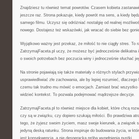
Znajdziesz tu również temat powrotów. Czasem kobieta zastanawi
jeszcze raz. Strona pokazuje, kiedy powrót ma sens, a kiedy będz
samego filmu. Uczysz się odróżniać nostalgię od realnej możliw
nowego. Dostajesz też wskazówki, jak wracać do siebie bez goni
Wyjątkowo ważny jest przekaz, że miłość to nie ciągły stres. To r
ZatrzymajFaceta.pl uczy, że możesz być jednocześnie delikatna
o swoich potrzebach bez poczucia winy i jednocześnie słuchać je
Na stronie pojawiają się także materiały o różnych stylach przywią
usprawiedliwiać złe zachowania, ale by lepiej rozumieć, dlaczego
czemu tak trudno mu mówić o emocjach. Zamiast brać wszystko d
widzieć kontekst. To pozwala podejmować mądrzejsze decyzje.
ZatrzymajFaceta.pl to również miejsce dla kobiet, które chcą rozwi
czy są w związku, czy dopiero szukają miłości. Bo prawdziwa atr
tego, że żyjesz swoim życiem, masz swoje kierunek, a związek st
jedyną deską ratunku. Strona inspiruje do budowania życia, w który
jest konsekwencją, a nie desperacką próbą wypełnienia pustki.