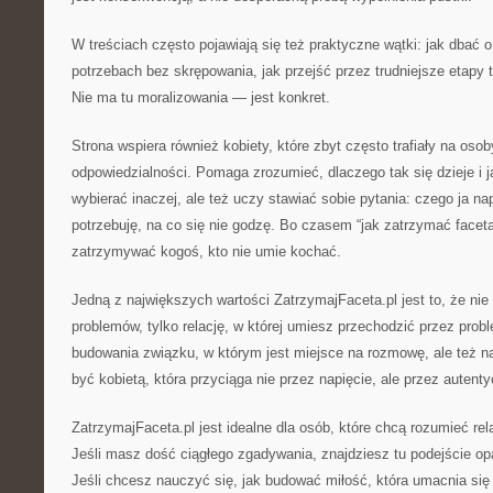
W treściach często pojawiają się też praktyczne wątki: jak dbać o
potrzebach bez skrępowania, jak przejść przez trudniejsze etapy t
Nie ma tu moralizowania — jest konkret.
Strona wspiera również kobiety, które zbyt często trafiały na oso
odpowiedzialności. Pomaga zrozumieć, dlaczego tak się dzieje i j
wybierać inaczej, ale też uczy stawiać sobie pytania: czego ja n
potrzebuję, na co się nie godzę. Bo czasem “jak zatrzymać faceta
zatrzymywać kogoś, kto nie umie kochać.
Jedną z największych wartości ZatrzymajFaceta.pl jest to, że nie 
problemów, tylko relację, w której umiesz przechodzić przez pro
budowania związku, w którym jest miejsce na rozmowę, ale też na 
być kobietą, która przyciąga nie przez napięcie, ale przez autent
ZatrzymajFaceta.pl jest idealne dla osób, które chcą rozumieć rel
Jeśli masz dość ciągłego zgadywania, znajdziesz tu podejście o
Jeśli chcesz nauczyć się, jak budować miłość, która umacnia si