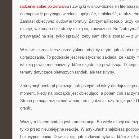
radzenie sobie po zerwaniu
i Związki w show-biznesie i literaturze
co naprawdę przyciąga w relacji: spójność, stabilność, a także em
Zamiast obiecywać cudowne formuły, ZatrzymajFaceta.pl uczy kro
relację, w którym obie strony czują się zauważone. Bo “zatrzyma
przywiązać na siłę, tylko sprawić, żeby sam chciał zostać — z wła
W serwisie znajdziesz przemyślane artykuły o tym, jak działa mę
upraszczania. To podejście jest realistyczne: zakłada, że każdy 
istnieją pewne mechanizmy, które często się powtarzają. Dlatego n
tematy dotyczące pierwszych randek, ale też rutyny.
ZatrzymajFaceta.pl pokazuje, jak przejść od iskry do dojrzałego u
moment, kiedy na początku jest obiecująco, a potem coś zaczyna
Strona pomaga rozpoznać w porę, co się dzieje: czy to lęk przed 
granic.
Ważnym filarem portalu jest komunikacja. Bo wiele relacji nie roz
tylko przez nieumiejętne reakcje. W artykułach znajdziesz podpow
bez wypominania. Dowiesz się, jak zadawać pytania, które zbliżaj