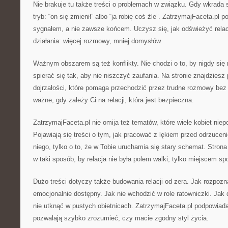
Nie brakuje tu także treści o problemach w związku. Gdy wkrada 
tryb: “on się zmienił” albo “ja robię coś źle”. ZatrzymajFaceta.pl
sygnałem, a nie zawsze końcem. Uczysz się, jak odświeżyć relac
działania: więcej rozmowy, mniej domysłów.
Ważnym obszarem są też konflikty. Nie chodzi o to, by nigdy się 
spierać się tak, aby nie niszczyć zaufania. Na stronie znajdziesz
dojrzałości, które pomaga przechodzić przez trudne rozmowy be
ważne, gdy zależy Ci na relacji, która jest bezpieczna.
ZatrzymajFaceta.pl nie omija też tematów, które wiele kobiet niep
Pojawiają się treści o tym, jak pracować z lękiem przed odrzuce
niego, tylko o to, że w Tobie uruchamia się stary schemat. Stron
w taki sposób, by relacja nie była polem walki, tylko miejscem sp
Dużo treści dotyczy także budowania relacji od zera. Jak rozpozna
emocjonalnie dostępny. Jak nie wchodzić w role ratowniczki. Jak 
nie utknąć w pustych obietnicach. ZatrzymajFaceta.pl podpowiada,
pozwalają szybko zrozumieć, czy macie zgodny styl życia.