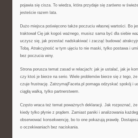
pojawia się cisza. To wiedza, która przydaje się zarówno w świeżej 
jesteście razem lata.
Dużo miejsca poświęcono także poczuciu własnej wartości. Bo j
traktował Cię jak kogoś ważnego, musisz sama być dla siebie wa
uczysz się, jak przestać nadskakiwać i zacząć budować atrakcy
Tobą. Atrakcyjność w tym ujęciu to nie maski, tylko postawa i umi
bez poczucia winy.
Strona porusza temat zasad w relacjach: jak je ustalać, jak je k
czy ktoś je bierze na serio. Wiele problemów bierze się z tego, że
czuje frustrację. ZatrzymajFaceta.pl pomaga odzyskać spokój i u
ciągłą walką, tylko partnerstwem.
Często wraca też temat poważnych deklaracji. Jak rozpoznać, że 
kiedy tylko płynie z prądem. Zamiast paniki i analizowania każde
obserwować konsekwencję, bo to one pokazują prawdę. Dostajes
o oczekiwaniach bez naciskania.