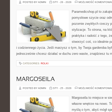
POSTED BY ADMIN
STY - 26 - 2026
MOŻLIWOŚĆ KOMENTOWA
Paramedicshop.pl to zakąte
pomysłowe szycie oraz odmi
pozornie zwykłych rzeczy p
stylizacje. To strona, na któ
praktyka i radość z tego, 
stworzyć coś, co idealnie p
i codziennego życia. Jeśli marzysz o tym, by Twoja garderoba był
jednocześnie chcesz działać w duchu zero waste, znajdziesz tu
CATEGORIES:
ROLKI
MARGOSEILA
POSTED BY ADMIN
STY - 25 - 2026
MOŻLIWOŚĆ KOMENTOWA
Margoseila to miejsce w si
własne wnętrze na nowo. To
myślą o tym, abyś mógł sp