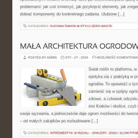
problemami: jak coś zmierzyć, jak przykręcić elementy, jak zrege
dobrać komponenty do konkretnego zadania. Ulubione […]
CATEGORIES:
KUCHNIA ŚWIATA W STYLU ZERO-WASTE
MAŁA ARCHITEKTURA OGRODO
POSTED BY ADMIN
STY - 27 - 2026
MOŻLIWOŚĆ KOMENTOWA
Świat roślin to platforma, w 
spotyka się z praktyką w pr
ogrodów. To opowieść o tym
zamienić się w spójny ogród
zdrowo, a człowiek odzysku
stoi Kraków i okolice, czyli
swoje wyzwania, a jednocześnie daje ogrom możliwości do tworz
– od małych zakątków po rozbudowane […]
CATEGORIES:
INTROWERTYK W RUCHU – SPACERY, JOGA I SLOW FITN