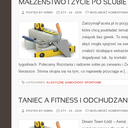
MAŁŻEŃSTWO I ŻYCIE PO ŚLUBIE
POSTED BY ADMIN
STY - 24 - 2026
MOŻLIWOŚĆ KOMENTOWA
ZatrzymajFaceta.pl to przyj
które chcą poukładać temat
związek bez gierek. To mie
abyś mogła spojrzeć na swo
znaleźć działające wskazów
dogadywać tak, by kontakt 
tygodniach. Polecamy Rozstania i radzenie sobie po zerwaniu i Zw
literaturze. Strona skupia się na tym, co naprawdę przyciąga w [
CATEGORIES:
KLASYCZNE SAMOCHODY SPORTOWE
TANIEC A FITNESS I ODCHUDZAN
POSTED BY ADMIN
STY - 24 - 2026
MOŻLIWOŚĆ KOMENTOWA
Dream Team Łódź – Aerial, 