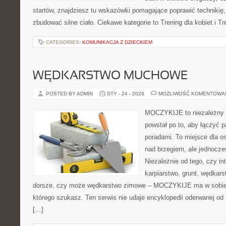
startów, znajdziesz tu wskazówki pomagające poprawić technikię,
zbudować silne ciało. Ciekawe kategorie to Trening dla kobiet i Tr
CATEGORIES:
KOMUNIKACJA Z DZIECKIEM
WĘDKARSTWO MUCHOWE
POSTED BY ADMIN
STY - 24 - 2026
MOŻLIWOŚĆ KOMENTOWA
MOCZYKIJE to niezależny w
powstał po to, aby łączyć 
poradami. To miejsce dla o
nad brzegiem, ale jednocze
Niezależnie od tego, czy in
karpiarstwo, grunt, wędka
dorsze, czy może wędkarstwo zimowe – MOCZYKIJE ma w sobie d
którego szukasz. Ten serwis nie udaje encyklopedii oderwanej od r
[…]