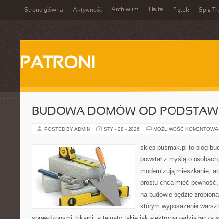
Archiwum
Hajfa
Strona główna
Aktywność
Piątek
Spis Tr
PATRONI
BUDOWA DOMÓW OD PODSTAW
POSTED BY ADMIN
STY - 28 - 2026
MOŻLIWOŚĆ KOMENTOWA
sklep-pusmak.pl to blog bu
powstał z myślą o osobach,
modernizują mieszkanie, ar
prostu chcą mieć pewność,
na budowie będzie zrobiona
którym wyposażenie warszta
sprawdzonymi trikami, a tematy takie jak elektronarzędzia łączą 