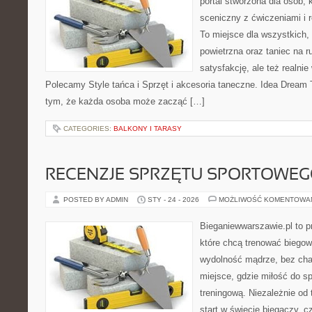
portal stworzona dla osób, 
sceniczny z ćwiczeniami i r
To miejsce dla wszystkich, 
powietrzna oraz taniec na ru
satysfakcję, ale też realnie
Polecamy Style tańca i Sprzęt i akcesoria taneczne. Idea Dream 
tym, że każda osoba może zacząć […]
CATEGORIES:
BALKONY I TARASY
RECENZJE SPRZĘTU SPORTOWE
POSTED BY ADMIN
STY - 24 - 2026
MOŻLIWOŚĆ KOMENTOWA
Bieganiewwarszawie.pl to p
które chcą trenować biegowo
wydolność mądrze, bez chao
miejsce, gdzie miłość do sp
treningową. Niezależnie od
start w świecie biegaczy, 