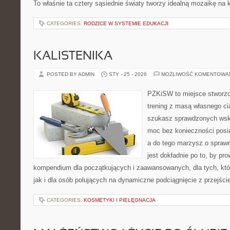
To właśnie ta cztery sąsiednie światy tworzy idealną mozaikę na 
CATEGORIES:
RODZICE W SYSTEMIE EDUKACJI
KALISTENIKA
POSTED BY ADMIN
STY - 25 - 2026
MOŻLIWOŚĆ KOMENTOWA
PZKiSW to miejsce stworzo
trening z masą własnego ciał
szukasz sprawdzonych ws
moc bez konieczności posiad
a do tego marzysz o sprawn
jest dokładnie po to, by pr
kompendium dla początkujących i zaawansowanych, dla tych, któ
jak i dla osób polujących na dynamiczne podciągnięcie z przejśc
CATEGORIES:
KOSMETYKI I PIELĘGNACJA