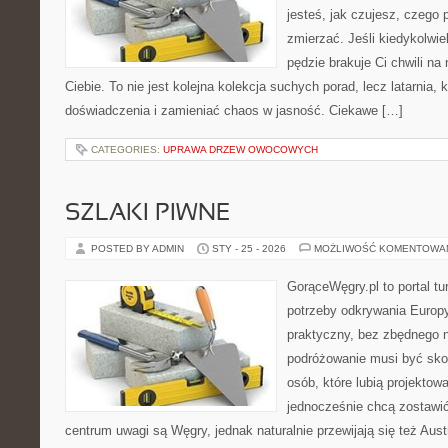
jesteś, jak czujesz, czego 
zmierzać. Jeśli kiedykolwi
pędzie brakuje Ci chwili na
Ciebie. To nie jest kolejna kolekcja suchych porad, lecz latarnia
doświadczenia i zamieniać chaos w jasność. Ciekawe […]
CATEGORIES:
UPRAWA DRZEW OWOCOWYCH
SZLAKI PIWNE
POSTED BY ADMIN
STY - 25 - 2026
MOŻLIWOŚĆ KOMENTOWA
GorąceWęgry.pl to portal tu
potrzeby odkrywania Europ
praktyczny, bez zbędnego n
podróżowanie musi być sko
osób, które lubią projektow
jednocześnie chcą zostawi
centrum uwagi są Węgry, jednak naturalnie przewijają się też Aus