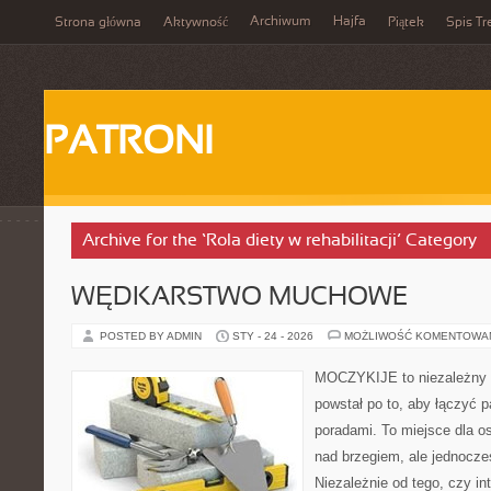
Archiwum
Hajfa
Strona główna
Aktywność
Piątek
Spis Tr
PATRONI
Archive for the ‘Rola diety w rehabilitacji’ Category
WĘDKARSTWO MUCHOWE
POSTED BY ADMIN
STY - 24 - 2026
MOŻLIWOŚĆ KOMENTOWA
MOCZYKIJE to niezależny w
powstał po to, aby łączyć 
poradami. To miejsce dla o
nad brzegiem, ale jednocze
Niezależnie od tego, czy in