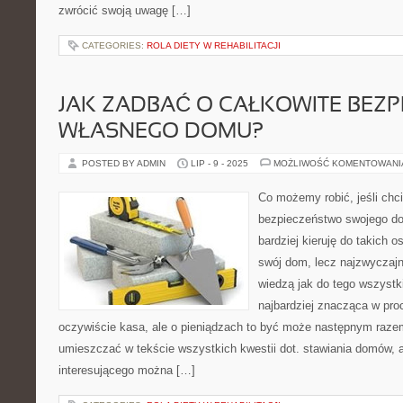
zwrócić swoją uwagę […]
CATEGORIES:
ROLA DIETY W REHABILITACJI
JAK ZADBAĆ O CAŁKOWITE BEZ
WŁASNEGO DOMU?
POSTED BY ADMIN
LIP - 9 - 2025
MOŻLIWOŚĆ KOMENTOWAN
Co możemy robić, jeśli chc
bezpieczeństwo swojego do
bardziej kieruję do takich 
swój dom, lecz najzwyczajn
wiedzą jak do tego wszystk
najbardziej znacząca w pro
oczywiście kasa, ale o pieniądzach to być może następnym ra
umieszczać w tekście wszystkich kwestii dot. stawiania domów, a
interesującego można […]