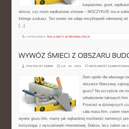
karpiarstwo, grunt, wędka
dorsze, czy może wędkarstwo zimowe – MOCZYKIJE ma w sobie d
którego szukasz. Ten serwis nie udaje encyklopedii oderwanej od r
[…]
CATEGORIES:
ROLA DIETY W REHABILITACJI
WYWÓZ ŚMIECI Z OBSZARU BU
POSTED BY ADMIN
LIS - 30 - 2025
MOŻLIWOŚĆ KOMENTOWAN
Dom opieki dla własnego ro
obszarze Warszawy zajmuj
gruzu? Na szczęście nie mo
odnalezienie takowych firm
Przecież w dzisiejszych cz
cała masa firm, zatem równi
wywóz gruzu klin, mamy jak najbardziej możliwość namierzyć prz
korzystając z wyszukiwarki internetowej. Dobrze, lecz zatem na 