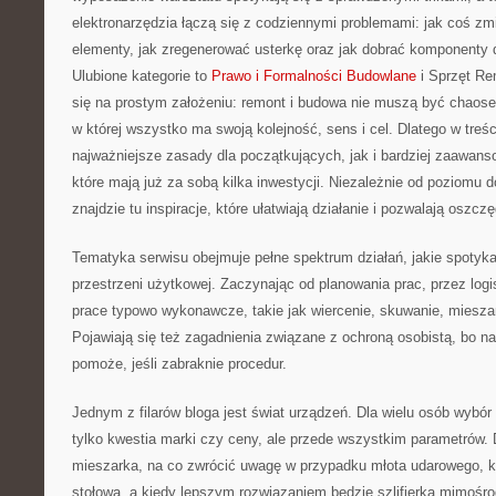
elektronarzędzia łączą się z codziennymi problemami: jak coś zmi
elementy, jak zregenerować usterkę oraz jak dobrać komponenty 
Ulubione kategorie to
Prawo i Formalności Budowlane
i Sprzęt Re
się na prostym założeniu: remont i budowa nie muszą być chaose
w której wszystko ma swoją kolejność, sens i cel. Dlatego w treś
najważniejsze zasady dla początkujących, jak i bardziej zaawan
które mają już za sobą kilka inwestycji. Niezależnie od poziomu 
znajdzie tu inspiracje, które ułatwiają działanie i pozwalają oszcz
Tematyka serwisu obejmuje pełne spektrum działań, jakie spotyk
przestrzeni użytkowej. Zaczynając od planowania prac, przez logi
prace typowo wykonawcze, takie jak wiercenie, skuwanie, miesza
Pojawiają się też zagadnienia związane z ochroną osobistą, bo na
pomoże, jeśli zabraknie procedur.
Jednym z filarów bloga jest świat urządzeń. Dla wielu osób wybór
tylko kwestia marki czy ceny, ale przede wszystkim parametrów. D
mieszarka, na co zwrócić uwagę w przypadku młota udarowego, ki
stołowa, a kiedy lepszym rozwiązaniem będzie szlifierka mimośro