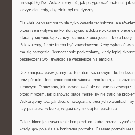
uniknąć błędów. Wskazujemy też, jak przygotować materiał, jak cią
łączyć elementy, aby efekt był estetyczny.
Dla wielu osób remont to nie tylko kwestia techniczna, ale równi
przestrzeni wpływa na komfort życia, a dobrze wykonane prace da
staramy się więc łączyć użyteczność z podejściem, które buduje
Pokazujemy, że nie trzeba być zawodowcem, żeby wykonać wiele 
ma się narzędzia. Jednocześnie podkreślamy, kiedy lepiej skorz
bezpieczeństwo i trwałość są ważniejsze niż ambicja.
Dużo miejsca poświęcamy też tematom sezonowym, bo budowa i
oraz pór roku. Inne prace robi się wiosną, inne latem, a jeszcze i
zimowym. Omawiamy, jak przygotować się do prac na zewnątrz, j
przed mrozem, jak planować prace mokre, by nie trafić na probl
Wskazujemy też, jak dbać o narzędzia w trudnych warunkach, by 
czy pracujesz w kurzu, wilgoci czy niskiej temperaturze.
Celem bloga jest stworzenie kompendium, które można czytać et
wtedy, gdy pojawia się konkretna potrzeba. Czasem potrzebujesz p