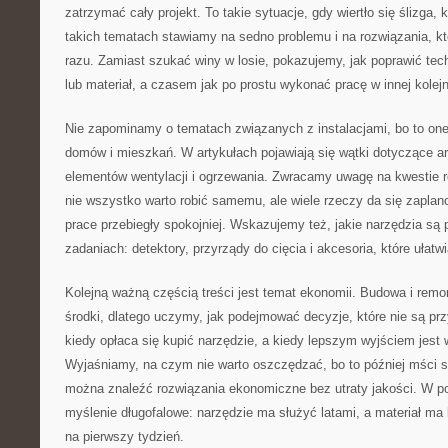
zatrzymać cały projekt. To takie sytuacje, gdy wiertło się ślizga, 
takich tematach stawiamy na sedno problemu i na rozwiązania, k
razu. Zamiast szukać winy w losie, pokazujemy, jak poprawić tech
lub materiał, a czasem jak po prostu wykonać pracę w innej kolejno
Nie zapominamy o tematach związanych z instalacjami, bo to on
domów i mieszkań. W artykułach pojawiają się wątki dotyczące ar
elementów wentylacji i ogrzewania. Zwracamy uwagę na kwestie 
nie wszystko warto robić samemu, ale wiele rzeczy da się zaplan
prace przebiegły spokojniej. Wskazujemy też, jakie narzędzia są 
zadaniach: detektory, przyrządy do cięcia i akcesoria, które ułatw
Kolejną ważną częścią treści jest temat ekonomii. Budowa i re
środki, dlatego uczymy, jak podejmować decyzje, które nie są p
kiedy opłaca się kupić narzędzie, a kiedy lepszym wyjściem jest
Wyjaśniamy, na czym nie warto oszczędzać, bo to później mści s
można znaleźć rozwiązania ekonomiczne bez utraty jakości. W po
myślenie długofalowe: narzędzie ma służyć latami, a materiał ma b
na pierwszy tydzień.