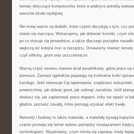
tematy dotyczące kompresorów, które w praktyce potrafią uratować
warsztat działa wydajniej.
Nie mniej ważne są dodatki, które często decydują o tym, czy pr
stanie się męcząca. Wskazujemy, jak dobierać koronki, czym różni
po co stosuje się prowadnice, a także dlaczego porządne nasadki 
większą niż kolejna moc w narzędziu. Omawiamy również tematy 
czyli silikony, grunt oraz uszczelniacze.
Ważną część serwisu stanowi dział poradnikowy, gdzie prace są 
pierwsze. Zamiast ogólników pojawiają się konkretne kroki opisa
każdego. Jeśli interesuje Cię tapetowanie, znajdziesz wskazówki
powierzchnię, jak dobrać grunt, jak uniknąć zacieków. Jeśli planuj
dowiesz się, jak zaplanować prace etapami, żeby nie wpaść w bała
gładzie, poznasz zasady, które pomogą uzyskać efekt trwały.
Remonty i budowy to także materiały, a materiały bywają kapryśn
często przewija się temat wyboru pomiędzy rozwiązaniami trady
technologiami. Wyjaśniamy, czym różnią się zaprawy, kiedy lepiej