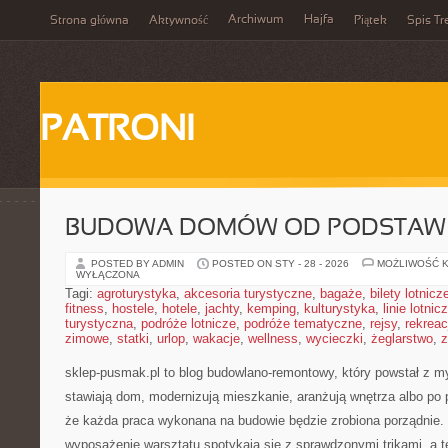
Archiwum
Hajfa
Strona główna
Aktywność
Piątek
Spis Tr
PATRONI
BUDOWA DOMÓW OD PODSTAW
POSTED BY ADMIN
POSTED ON STY - 28 - 2026
MOŻLIWOŚĆ 
WYŁĄCZONA
Tagi:
agroturystyka
,
akcesoria turystyczne
,
bagaże
,
bilety lotnicz
fitness
,
hostele
,
hotele
,
jachty
,
kemping
,
kulturystyka
,
linie lotnic
turystyczna
,
podróże lotnicze
,
podróże tematyczne
,
rejsy
,
rekreac
zimowe
,
statki
,
urlop
,
wakacje
,
wellness
,
wycieczki
,
żeglarstwo
,
z
sklep-pusmak.pl to blog budowlano-remontowy, który powstał z m
stawiają dom, modernizują mieszkanie, aranżują wnętrza albo po
że każda praca wykonana na budowie będzie zrobiona porządnie.
wyposażenie warsztatu spotykają się z sprawdzonymi trikami, a t