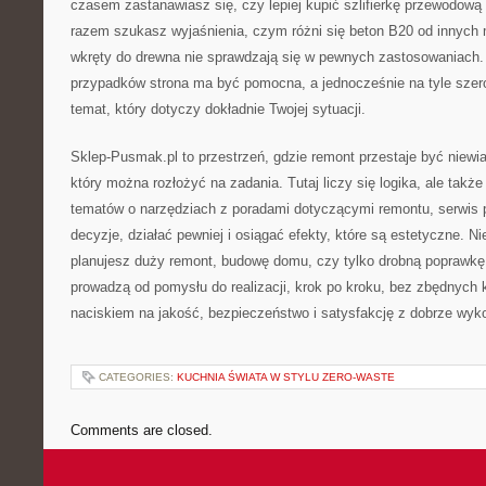
czasem zastanawiasz się, czy lepiej kupić szlifierkę przewodow
razem szukasz wyjaśnienia, czym różni się beton B20 od innych
wkręty do drewna nie sprawdzają się w pewnych zastosowaniach
przypadków strona ma być pomocna, a jednocześnie na tyle szer
temat, który dotyczy dokładnie Twojej sytuacji.
Sklep-Pusmak.pl to przestrzeń, gdzie remont przestaje być niewia
który można rozłożyć na zadania. Tutaj liczy się logika, ale także
tematów o narzędziach z poradami dotyczącymi remontu, serwi
decyzje, działać pewniej i osiągać efekty, które są estetyczne. Ni
planujesz duży remont, budowę domu, czy tylko drobną poprawkę, 
prowadzą od pomysłu do realizacji, krok po kroku, bez zbędnych k
naciskiem na jakość, bezpieczeństwo i satysfakcję z dobrze wyk
CATEGORIES:
KUCHNIA ŚWIATA W STYLU ZERO-WASTE
Comments are closed.