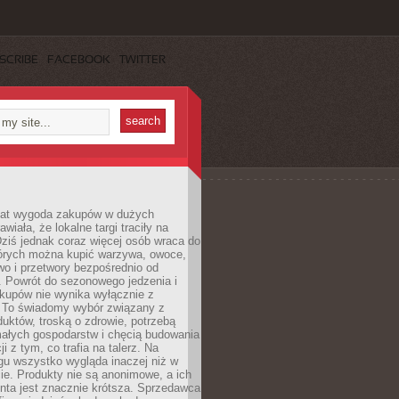
SCRIBE
FACEBOOK
TWITTER
 lat wygoda zakupów w dużych
wiała, że lokalne targi traciły na
ziś jednak coraz więcej osób wraca do
tórych można kupić warzywa, owoce,
wo i przetwory bezpośrednio od
. Powrót do sezonowego jedzenia i
akupów nie wynika wyłącznie z
 To świadomy wybór związany z
duktów, troską o zdrowie, potrzebą
małych gospodarstw i chęcią budowania
cji z tym, co trafia na talerz. Na
gu wszystko wygląda inaczej niż w
e. Produkty nie są anonimowe, a ich
enta jest znacznie krótsza. Sprzedawca