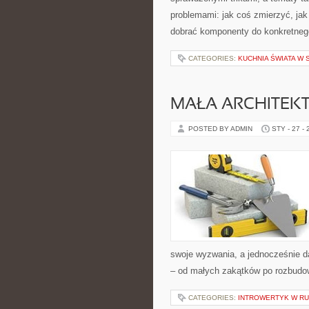
problemami: jak coś zmierzyć, jak
dobrać komponenty do konkretnego
CATEGORIES:
KUCHNIA ŚWIATA W
MAŁA ARCHITE
POSTED BY ADMIN
STY - 27 -
swoje wyzwania, a jednocześnie d
– od małych zakątków po rozbud
CATEGORIES:
INTROWERTYK W RUC