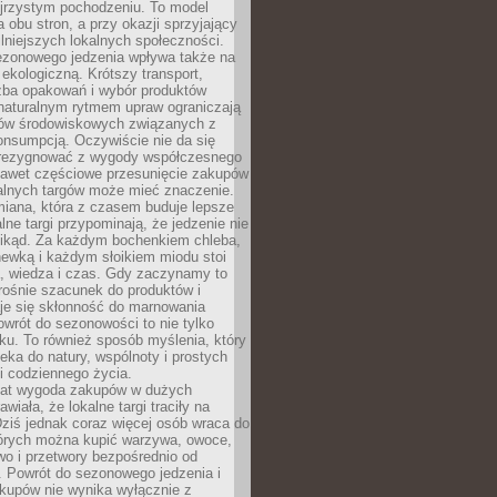
ejrzystym pochodzeniu. To model
a obu stron, a przy okazji sprzyjający
lniejszych lokalnych społeczności.
ezonowego jedzenia wpływa także na
kologiczną. Krótszy transport,
czba opakowań i wybór produktów
naturalnym rytmem upraw ograniczają
ów środowiskowych związanych z
onsumpcją. Oczywiście nie da się
zrezygnować z wygody współczesnego
 nawet częściowe przesunięcie zakupów
kalnych targów może mieć znaczenie.
miana, która z czasem buduje lepsze
lne targi przypominają, że jedzenie nie
znikąd. Za każdym bochenkiem chleba,
ewką i każdym słoikiem miodu stoi
a, wiedza i czas. Gdy zaczynamy to
rośnie szacunek do produktów i
je się skłonność do marnowania
wrót do sezonowości to nie tylko
u. To również sposób myślenia, który
ieka do natury, wspólnoty i prostych
i codziennego życia.
 lat wygoda zakupów w dużych
wiała, że lokalne targi traciły na
ziś jednak coraz więcej osób wraca do
tórych można kupić warzywa, owoce,
wo i przetwory bezpośrednio od
. Powrót do sezonowego jedzenia i
akupów nie wynika wyłącznie z