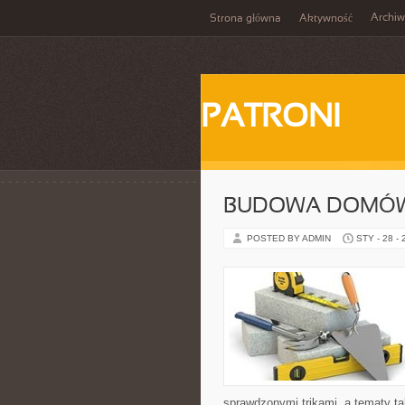
Archi
Strona główna
Aktywność
PATRONI
BUDOWA DOMÓW
POSTED BY ADMIN
STY - 28 -
sprawdzonymi trikami, a tematy ta