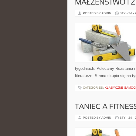
MAŁŻEŃSTWO I Ż
POSTED BY ADMIN
STY - 24 -
tygodniach. Polecamy Rozstania i 
literaturze. Strona skupia się na 
CATEGORIES:
KLASYCZNE SAMOC
TANIEC A FITNES
POSTED BY ADMIN
STY - 24 -