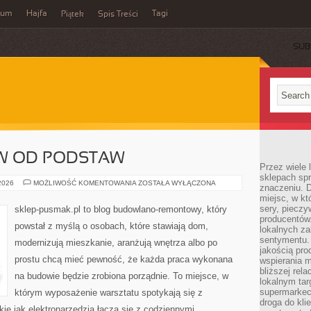
wum
Hajfa
Tagi
Piątek
Spis Treści
SUB
 OD PODSTAW
Przez wiele
sklepach spra
BUDOWA
 2026
MOŻLIWOŚĆ KOMENTOWANIA
ZOSTAŁA WYŁĄCZONA
znaczeniu. D
DOMÓW
miejsc, w k
OD
PODSTAW
sery, pieczy
sklep-pusmak.pl to blog budowlano-remontowy, który
producentów
powstał z myślą o osobach, które stawiają dom,
lokalnych z
sentymentu.
modernizują mieszkanie, aranżują wnętrza albo po
jakością pro
prostu chcą mieć pewność, że każda praca wykonana
wspierania 
bliższej rela
na budowie będzie zrobiona porządnie. To miejsce, w
lokalnym tar
supermarkeci
którym wyposażenie warsztatu spotykają się z
droga do kli
kie jak elektronarzędzia łączą się z codziennymi