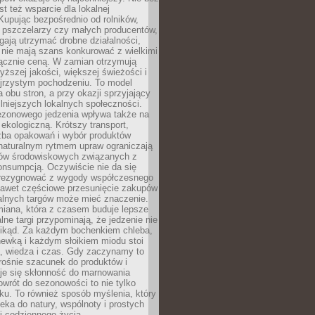
st też wsparcie dla lokalnej
Kupując bezpośrednio od rolników,
 pszczelarzy czy małych producentów,
gają utrzymać drobne działalności,
 nie mają szans konkurować z wielkimi
łącznie ceną. W zamian otrzymują
yższej jakości, większej świeżości i
ejrzystym pochodzeniu. To model
a obu stron, a przy okazji sprzyjający
lniejszych lokalnych społeczności.
ezonowego jedzenia wpływa także na
kologiczną. Krótszy transport,
czba opakowań i wybór produktów
naturalnym rytmem upraw ograniczają
ów środowiskowych związanych z
onsumpcją. Oczywiście nie da się
zrezygnować z wygody współczesnego
 nawet częściowe przesunięcie zakupów
kalnych targów może mieć znaczenie.
miana, która z czasem buduje lepsze
lne targi przypominają, że jedzenie nie
znikąd. Za każdym bochenkiem chleba,
ewką i każdym słoikiem miodu stoi
a, wiedza i czas. Gdy zaczynamy to
rośnie szacunek do produktów i
je się skłonność do marnowania
wrót do sezonowości to nie tylko
u. To również sposób myślenia, który
ieka do natury, wspólnoty i prostych
i codziennego życia.