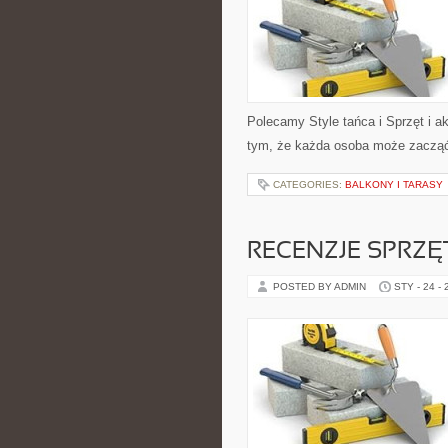
Polecamy Style tańca i Sprzęt i a
tym, że każda osoba może zaczą
CATEGORIES:
BALKONY I TARASY
RECENZJE SPRZ
POSTED BY ADMIN
STY - 24 -