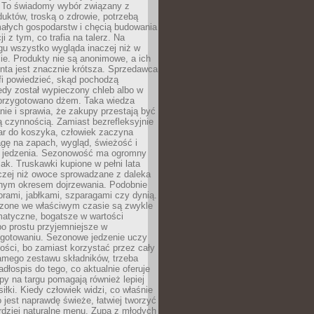
 To świadomy wybór związany z
duktów, troską o zdrowie, potrzebą
małych gospodarstw i chęcią budowania
cji z tym, co trafia na talerz. Na
gu wszystko wygląda inaczej niż w
e. Produkty nie są anonimowe, a ich
enta jest znacznie krótsza. Sprzedawca
fi powiedzieć, skąd pochodzą
edy został wypieczony chleb albo w
 przygotowano dżem. Taka wiedza
nie i sprawia, że zakupy przestają być
 czynnością. Zamiast bezrefleksyjnie
ar do koszyka, człowiek zaczyna
gę na zapach, wygląd, świeżość i
 jedzenia. Sezonowość ma ogromny
k. Truskawki kupione w pełni lata
czej niż owoce sprowadzane z daleka
lnym okresem dojrzewania. Podobnie
orami, jabłkami, szparagami czy dynią.
dzone we właściwym czasie są zwykle
matyczne, bogatsze w wartości
o prostu przyjemniejsze w
gotowaniu. Sezonowe jedzenie uczy
ości, bo zamiast korzystać przez cały
amego zestawu składników, trzeba
dłospis do tego, co aktualnie oferuje
py na targu pomagają również lepiej
iłki. Kiedy człowiek widzi, co właśnie
o jest naprawdę świeże, łatwiej tworzyć
rdziej naturalne menu. Zupa z młodych