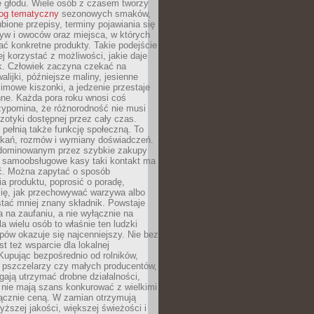
e głodu. Wiele osób z czasem tworzy
log tematyczny
sezonowych smaków,
ubione przepisy, terminy pojawiania się
yw i owoców oraz miejsca, w których
ć konkretne produkty. Takie podejście
ej korzystać z możliwości, jakie daje
ek. Człowiek zaczyna czekać na
alijki, późniejsze maliny, jesienne
imowe kiszonki, a jedzenie przestaje
ne. Każda pora roku wnosi coś
zypomina, że różnorodność nie musi
otyki dostępnej przez cały czas.
i pełnią także funkcję społeczną. To
tkań, rozmów i wymiany doświadczeń.
dominowanym przez szybkie zakupy
i samoobsługowe kasy taki kontakt ma
ć. Można zapytać o sposób
a produktu, poprosić o poradę,
się, jak przechowywać warzywa albo
tać mniej znany składnik. Powstaje
ta na zaufaniu, a nie wyłącznie na
la wielu osób to właśnie ten ludzki
ów okazuje się najcenniejszy. Nie bez
st też wsparcie dla lokalnej
Kupując bezpośrednio od rolników,
 pszczelarzy czy małych producentów,
gają utrzymać drobne działalności,
 nie mają szans konkurować z wielkimi
łącznie ceną. W zamian otrzymują
yższej jakości, większej świeżości i