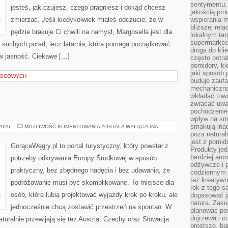
sentymentu.
jesteś, jak czujesz, czego pragniesz i dokąd chcesz
jakością pro
zmierzać. Jeśli kiedykolwiek miałeś odczucie, że w
wspierania 
bliższej rela
pędzie brakuje Ci chwili na namysł, Margoseila jest dla
lokalnym tar
supermarkeci
ja suchych porad, lecz latarnia, która pomaga porządkować
droga do kli
w jasność. Ciekawe […]
często potra
pomidory, ki
jaki sposób
WOCOWYCH
buduje zaufa
mechaniczną
wkładać tow
zwracać uwa
pochodzenie
wpływ na sma
smakują ina
SZLAKI
 2026
MOŻLIWOŚĆ KOMENTOWANIA
ZOSTAŁA WYŁĄCZONA
PIWNE
poza natura
jest z pomid
GorąceWęgry.pl to portal turystyczny, który powstał z
Produkty je
bardziej aro
potrzeby odkrywania Europy Środkowej w sposób
odżywcze i p
praktyczny, bez zbędnego nadęcia i bez udawania, że
codziennym 
też kreatywn
podróżowanie musi być skomplikowane. To miejsce dla
rok z tego s
osób, które lubią projektować wyjazdy krok po kroku, ale
dopasować ja
natura. Zaku
jednocześnie chcą zostawić przestrzeń na spontan. W
planować pos
dojrzewa i c
uralnie przewijają się też Austria, Czechy oraz Słowacja.
prostsze, ba