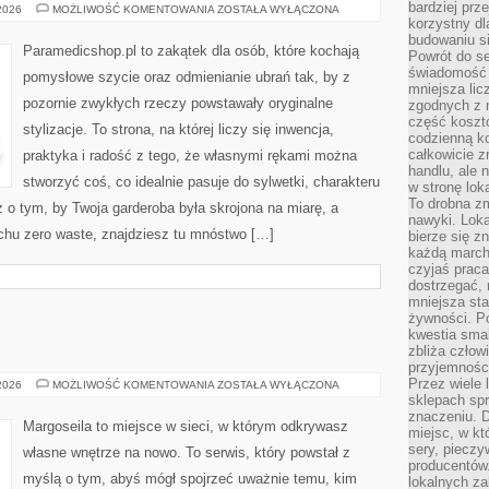
bardziej prz
UPCYCLING
 2026
MOŻLIWOŚĆ KOMENTOWANIA
ZOSTAŁA WYŁĄCZONA
ODZIEŻY
korzystny dl
budowaniu si
Paramedicshop.pl to zakątek dla osób, które kochają
Powrót do s
świadomość e
pomysłowe szycie oraz odmienianie ubrań tak, by z
mniejsza li
pozornie zwykłych rzeczy powstawały oryginalne
zgodnych z 
część koszt
stylizacje. To strona, na której liczy się inwencja,
codzienną k
całkowicie 
praktyka i radość z tego, że własnymi rękami można
handlu, ale
stworzyć coś, co idealnie pasuje do sylwetki, charakteru
w stronę lo
To drobna z
z o tym, by Twoja garderoba była skrojona na miarę, a
nawyki. Loka
chu zero waste, znajdziesz tu mnóstwo […]
bierze się 
każdą march
czyjaś prac
dostrzegać, 
mniejsza sta
żywności. Po
kwestia smak
zbliża człow
przyjemnośc
Przez wiele
MARGOSEILA
 2026
MOŻLIWOŚĆ KOMENTOWANIA
ZOSTAŁA WYŁĄCZONA
sklepach spra
znaczeniu. D
Margoseila to miejsce w sieci, w którym odkrywasz
miejsc, w k
sery, pieczy
własne wnętrze na nowo. To serwis, który powstał z
producentów
myślą o tym, abyś mógł spojrzeć uważnie temu, kim
lokalnych z