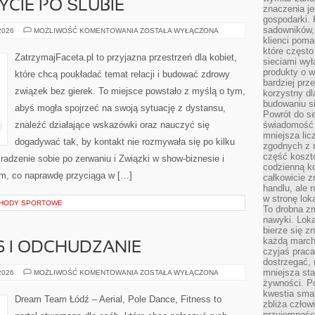
YCIE PO ŚLUBIE
znaczenia je
gospodarki. 
sadowników,
MAŁŻEŃSTWO
 2026
MOŻLIWOŚĆ KOMENTOWANIA
ZOSTAŁA WYŁĄCZONA
I
klienci poma
ŻYCIE
które często
PO
ZatrzymajFaceta.pl to przyjazna przestrzeń dla kobiet,
sieciami wy
ŚLUBIE
produkty o w
które chcą poukładać temat relacji i budować zdrowy
bardziej prz
związek bez gierek. To miejsce powstało z myślą o tym,
korzystny dl
budowaniu si
abyś mogła spojrzeć na swoją sytuację z dystansu,
Powrót do s
znaleźć działające wskazówki oraz nauczyć się
świadomość e
mniejsza li
dogadywać tak, by kontakt nie rozmywała się po kilku
zgodnych z 
część koszt
radzenie sobie po zerwaniu i Związki w show-biznesie i
codzienną k
tym, co naprawdę przyciąga w […]
całkowicie 
handlu, ale
w stronę lo
HODY SPORTOWE
To drobna z
nawyki. Loka
bierze się 
każdą march
S I ODCHUDZANIE
czyjaś prac
dostrzegać, 
mniejsza sta
TANIEC
 2026
MOŻLIWOŚĆ KOMENTOWANIA
ZOSTAŁA WYŁĄCZONA
A
żywności. Po
FITNESS
kwestia smak
I
Dream Team Łódź – Aerial, Pole Dance, Fitness to
ODCHUDZANIE
zbliża człow
przyjemnośc