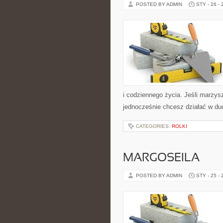
POSTED BY ADMIN
STY - 26 -
i codziennego życia. Jeśli marzys
jednocześnie chcesz działać w du
CATEGORIES:
ROLKI
MARGOSEILA
POSTED BY ADMIN
STY - 25 -