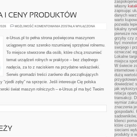
zaspokojeni
własny
kata
zapisując ul
A I CENY PRODUKTÓW
danych warz
warto kupowa
pozwala lepi
GIEŁDA
 2026
MOŻLIWOŚĆ KOMENTOWANIA
ZOSTAŁA WYŁĄCZONA
lokalny ryn
ROLNICZA
I
pierwsze now
CENY
e-Ursus.pl to pełna strona poświęcona maszynom
grzyby czy z
PRODUKTÓW
być monoton
uciągowym oraz szeroko rozumianej sprzętowi rolnemu.
swojego i pr
oznaczać egz
To miejsce stworzone dla osób, które chcą zrozumieć
Lokalne targ
temat urządzeń rolnych w praktyce – bez zbędnego
miejsca spo
W świecie z
nadęcia, za to z naciskiem na przydatne wskazówki.
internetowe 
Serwis gromadzi treści zarówno dla początkujących
dużą wartoś
przygotowani
zy “zjedli zęby” na sprzęcie. Jeśli interesuje Cię polska
dowiedzieć 
jak wykorzys
zeroki świat maszyn rolniczych – e-Ursus.pl ma być Twoim
relacja opar
transakcji. D
wymiar zakup
znaczenia je
gospodarki. 
sadowników,
klienci poma
które często
EŻY
sieciami wy
produkty o w