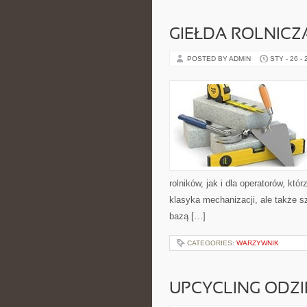
GIEŁDA ROLNICZ
POSTED BY ADMIN
STY - 26 -
rolników, jak i dla operatorów, któr
klasyka mechanizacji, ale także s
bazą […]
CATEGORIES:
WARZYWNIK
UPCYCLING ODZI