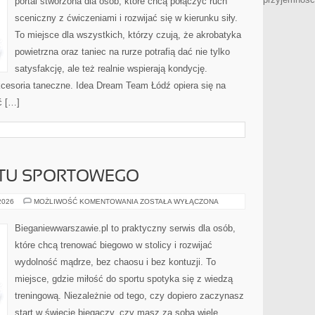
portal stworzona dla osób, które chcą połączyć ruch
sceniczny z ćwiczeniami i rozwijać się w kierunku siły.
To miejsce dla wszystkich, którzy czują, że akrobatyka
powietrzna oraz taniec na rurze potrafią dać nie tylko
satysfakcję, ale też realnie wspierają kondycję.
kcesoria taneczne. Idea Dream Team Łódź opiera się na
ć […]
ĘTU SPORTOWEGO
RECENZJE
 2026
MOŻLIWOŚĆ KOMENTOWANIA
ZOSTAŁA WYŁĄCZONA
SPRZĘTU
SPORTOWEGO
Bieganiewwarszawie.pl to praktyczny serwis dla osób,
które chcą trenować biegowo w stolicy i rozwijać
wydolność mądrze, bez chaosu i bez kontuzji. To
miejsce, gdzie miłość do sportu spotyka się z wiedzą
treningową. Niezależnie od tego, czy dopiero zaczynasz
start w świecie biegaczy, czy masz za sobą wiele