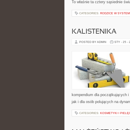
To właśnie ta cztery sąsiednie św
CATEGORIES:
RODZICE W SYSTEM
KALISTENIKA
POSTED BY ADMIN
STY - 25 -
kompendium dla początkujących i 
jak i dla osób polujących na dyna
CATEGORIES:
KOSMETYKI I PIEL