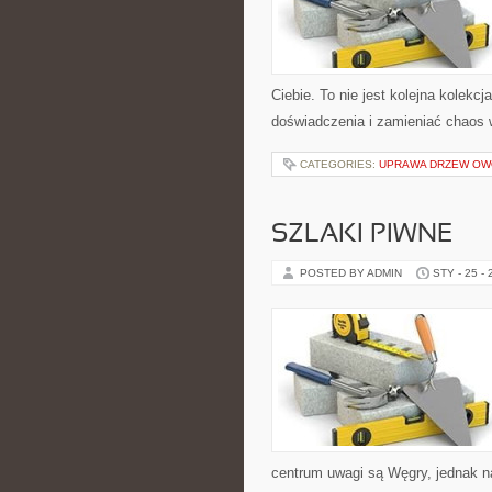
Ciebie. To nie jest kolejna kolekc
doświadczenia i zamieniać chaos 
CATEGORIES:
UPRAWA DRZEW O
SZLAKI PIWNE
POSTED BY ADMIN
STY - 25 -
centrum uwagi są Węgry, jednak nat