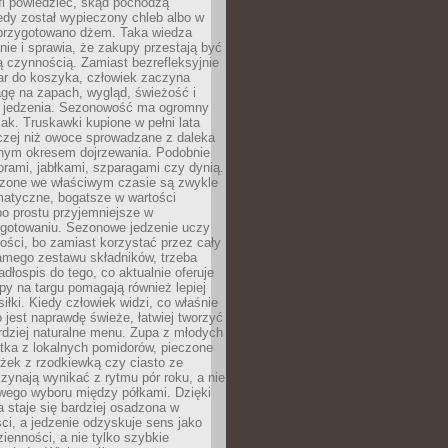
fi powiedzieć, skąd pochodzą
edy został wypieczony chleb albo w
 przygotowano dżem. Taka wiedza
nie i sprawia, że zakupy przestają być
 czynnością. Zamiast bezrefleksyjnie
ar do koszyka, człowiek zaczyna
gę na zapach, wygląd, świeżość i
 jedzenia. Sezonowość ma ogromny
k. Truskawki kupione w pełni lata
czej niż owoce sprowadzane z daleka
lnym okresem dojrzewania. Podobnie
orami, jabłkami, szparagami czy dynią.
dzone we właściwym czasie są zwykle
matyczne, bogatsze w wartości
o prostu przyjemniejsze w
gotowaniu. Sezonowe jedzenie uczy
ości, bo zamiast korzystać przez cały
amego zestawu składników, trzeba
dłospis do tego, co aktualnie oferuje
py na targu pomagają również lepiej
iłki. Kiedy człowiek widzi, co właśnie
o jest naprawdę świeże, łatwiej tworzyć
rdziej naturalne menu. Zupa z młodych
tka z lokalnych pomidorów, pieczone
ożek z rzodkiewką czy ciasto ze
zynają wynikać z rytmu pór roku, a nie
wego wyboru między półkami. Dzięki
 staje się bardziej osadzona w
ci, a jedzenie odzyskuje sens jako
ienności, a nie tylko szybkie