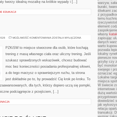
iaty tworzy idealną mozaikę na krótkie wypady i […]
warzyw, sała
buraki, twar
śliwkami zac
IE EDUKACJI
z przypadko
temu kuchnia
rzeczywistoś
element codz
zaspokojeni
własny
kata
KALISTENIKA
zapisując ul
 2026
MOŻLIWOŚĆ KOMENTOWANIA
ZOSTAŁA WYŁĄCZONA
danych warz
warto kupowa
PZKiSW to miejsce stworzone dla osób, które kochają
pozwala lepi
lokalny ryn
trening z masą własnego ciała oraz uliczny trening. Jeśli
pierwsze now
szukasz sprawdzonych wskazówek, chcesz budować
grzyby czy z
być monoton
moc bez konieczności posiadania profesjonalnej siłowni,
swojego i pr
a do tego marzysz o sprawniejszym ruchu, ta strona
oznaczać egz
Lokalne targ
jest dokładnie po to, by prowadzić Cię krok po kroku. To
miejsca spo
W świecie z
zaawansowanych, dla tych, którzy dopiero uczą się pompki,
internetowe 
miczne podciągnięcie z przejściem, […]
dużą wartoś
przygotowani
dowiedzieć 
ĘGNACJA
jak wykorzys
relacja opar
transakcji. D
wymiar zakup