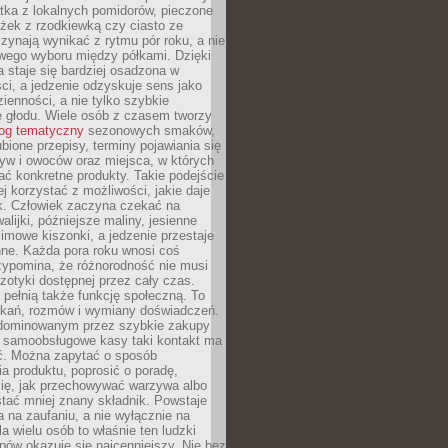
tka z lokalnych pomidorów, pieczone
ożek z rzodkiewką czy ciasto ze
zynają wynikać z rytmu pór roku, a nie
wego wyboru między półkami. Dzięki
 staje się bardziej osadzona w
ci, a jedzenie odzyskuje sens jako
ienności, a nie tylko szybkie
e głodu. Wiele osób z czasem tworzy
log tematyczny
sezonowych smaków,
ubione przepisy, terminy pojawiania się
yw i owoców oraz miejsca, w których
ć konkretne produkty. Takie podejście
ej korzystać z możliwości, jakie daje
ek. Człowiek zaczyna czekać na
alijki, późniejsze maliny, jesienne
imowe kiszonki, a jedzenie przestaje
ne. Każda pora roku wnosi coś
zypomina, że różnorodność nie musi
otyki dostępnej przez cały czas.
i pełnią także funkcję społeczną. To
tkań, rozmów i wymiany doświadczeń.
dominowanym przez szybkie zakupy
i samoobsługowe kasy taki kontakt ma
ć. Można zapytać o sposób
a produktu, poprosić o poradę,
się, jak przechowywać warzywa albo
tać mniej znany składnik. Powstaje
ta na zaufaniu, a nie wyłącznie na
la wielu osób to właśnie ten ludzki
ów okazuje się najcenniejszy. Nie bez