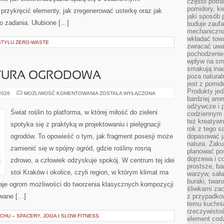
często potra
pomidory, ki
 przykręcić elementy, jak zregenerować usterkę oraz jak
jaki sposób
 zadania. Ulubione […]
buduje zaufa
mechaniczną
wkładać tow
 STYLU ZERO-WASTE
zwracać uwa
pochodzenie
wpływ na sma
smakują ina
KTURA OGRODOWA
poza natura
jest z pomid
Produkty je
MAŁA
 2026
MOŻLIWOŚĆ KOMENTOWANIA
ZOSTAŁA WYŁĄCZONA
bardziej aro
ARCHITEKTURA
OGRODOWA
odżywcze i p
Świat roślin to platforma, w której miłość do zieleni
codziennym 
też kreatywn
spotyka się z praktyką w projektowaniu i pielęgnacji
rok z tego s
ogrodów. To opowieść o tym, jak fragment posesji może
dopasować ja
natura. Zaku
zamienić się w spójny ogród, gdzie rośliny rosną
planować pos
dojrzewa i c
zdrowo, a człowiek odzyskuje spokój. W centrum tej idei
prostsze, ba
stoi Kraków i okolice, czyli region, w którym klimat ma
warzyw, sała
buraki, twar
aje ogrom możliwości do tworzenia klasycznych kompozycji
śliwkami zac
owane […]
z przypadko
temu kuchnia
rzeczywistoś
HU – SPACERY, JOGA I SLOW FITNESS
element codz