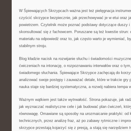
W Śpiewających Skrzypcach ważna jest też pielęgnacja instrumen
czyścić skrzypce bezpiecznie, jak przechowywać je w etui oraz 
powietrzem. Czytelnik może poznać podstawy dotyczące duszy i 
skonsultować się z fachowcem. Poruszane są też kwestie strun: 
materiału na odpowiedź oraz to, jak często warto je wymieniać, b
stabilnym stroju.
Blog kładzie nacisk na rozwijanie słuchu i świadomości muzycznej
ćwiczeniach na intonację, o rozpoznawaniu interwałów oraz o ty
świadomego słuchania. Śpiewające Skrzypce zachęcają do korzyst
analizować swoje postępy i zauważać detale, które w trakcie gry 
nauka staje się bardziej systematyczna, a rozwój nabiera tempa 
Ważnym wątkiem jest także wytrwałość. Strona pokazuje, jak radz
jak wyznaczać realistyczne cele i jak budować plan ćwiczeń, któr
równowagę. Omawiane są sposoby na urozmaicanie praktyki: od k
technicznych, przez analizę fraz, aż po zabawy rytmiczne i impro
skrzypce przestają kojarzyć się z presją, a stają się narzędziem t