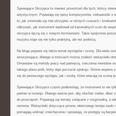
Śpiewające Skrzypce to również przestrzeń dla tych, którzy inter
artystycznym. Pojawiają się opisy kompozytorów, ciekawostki o e
to, jak zmieniała się rola skrzypiec w różnych czasach i środowi
odkrywać, jak instrument wędrował od kameralnych scen do wspó
skrzypce łączą się z nowymi brzmieniami. Takie spojrzenie posze
muzyka staje się nie tylko praktyką, ale też podróżą.
Na blogu pojawia się także temat występów i sceny. Dla wielu os
emocjonujące, dlatego w treściach można znaleźć wskazówki dot
Omawiane są metody pracy nad pamięcią, ćwiczenia mentalne or
takiego planu prób, który daje poczucie spokoju. Strona wspiera 
się do pierwszego występu, jak i osoby, które wracają na scenę p
Śpiewające Skrzypce często podkreślają, że instrument to nie tyl
partner w rozwoju. Dlatego ważne jest, aby słuchać siebie, dbać 
do przeciążeń. Pojawiają się tematy związane z rozgrzewką, a tak
ramiona. Wskazówki dotyczące przerw, właściwego tempa nauki 
pomagają uniknąć zniechęcenia i sprawiają, że postępy są bezpi