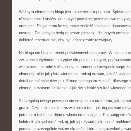
Ważnym elementem bloga jest także świat repertuaru. Śpiewające
różnych epok i stylów: od muzyki poważnej przez kinowe motywy,
oraz jazz. Dzięki temu każdy może znaleźć inspiracje dopasowan
nastroju. Dla jednych będą to proste piosenki, dla innych ambitne 
dobierać repertuar tak, aby był jednocześnie rozwojowy.
Na blogu nie brakuje treści poświęconych sprzętowi. W opisach po
związane z wyborem skrzypiec dla początkujących, porównywanie
wskazówki, jak odróżnić solidny instrument od przypadkowego z
elementy takie jak płyta wierzchnia, rodzaj drewna, jakość wyko
detali na nośność dźwięku. Strona pomaga zrozumieć, dlaczego
ciemno, a czasem delikatnie, i jak świadomie szukać własnego br
Szczególną uwagę poświęca się smyczkom oraz temu, jak ogrom
grania. Czytelnik znajdzie rozważania o tym, jak dopasować szt
potrzeb, a także jak dbać o włosie oraz napięcie. Pojawiają się ró
kalafonii: jak wybierać rodzaj, jak jej używać i jak unikać problem
porady są szczególnie ważne dla osób, które chcą uzyskać pewne