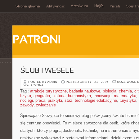
Archiwum
Hajfa
Strona główna
Aktywność
Piątek
Spis Tr
PATRONI
ŚLUB I WESELE
POSTED BY ADMIN
POSTED ON STY - 21 - 2026
MOŻLIWOŚĆ 
WYŁĄCZONA
Tagi:
atrakcje turystyczne
,
badania naukowe
,
biologia
,
chemia
,
ci
fizyka
,
geografia
,
historia
,
humanistyka
,
Innowacje
,
matematyka
,
noclegi
,
praca
,
praktyki
,
staż
,
technologie edukacyjne
,
turystyka
,
zawody
,
zwiedzanie
Śpiewające Skrzypce to sieciowy blog poświęcony światu brzmień
się centrum opowieści. To miejsce stworzone dla osób, które chc
dla tych, którzy pragną doskonalić technikę na instrumencie sm
praktyczne wskazówki z rzetelnymi informacjami, dzięki czemu c