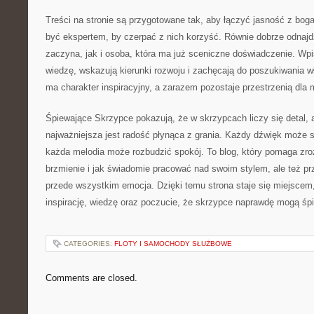
Treści na stronie są przygotowane tak, aby łączyć jasność z bog
być ekspertem, by czerpać z nich korzyść. Równie dobrze odnajdzi
zaczyna, jak i osoba, która ma już sceniczne doświadczenie. W
wiedzę, wskazują kierunki rozwoju i zachęcają do poszukiwania w
ma charakter inspiracyjny, a zarazem pozostaje przestrzenią dla
Śpiewające Skrzypce pokazują, że w skrzypcach liczy się detal, 
najważniejsza jest radość płynąca z grania. Każdy dźwięk może s
każda melodia może rozbudzić spokój. To blog, który pomaga zr
brzmienie i jak świadomie pracować nad swoim stylem, ale też p
przede wszystkim emocja. Dzięki temu strona staje się miejscem,
inspirację, wiedzę oraz poczucie, że skrzypce naprawdę mogą śp
CATEGORIES:
FLOTY I SAMOCHODY SŁUŻBOWE
Comments are closed.