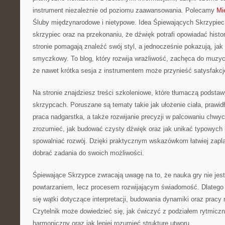
instrument niezależnie od poziomu zaawansowania. Polecamy
Mi
Śluby międzynarodowe i nietypowe. Idea Śpiewających Skrzypiec o
skrzypiec oraz na przekonaniu, że dźwięk potrafi opowiadać histo
stronie pomagają znaleźć swój styl, a jednocześnie pokazują, jak
smyczkowy. To blog, który rozwija wrażliwość, zachęca do muzycz
że nawet krótka sesja z instrumentem może przynieść satysfakcj
Na stronie znajdziesz treści szkoleniowe, które tłumaczą podstaw
skrzypcach. Poruszane są tematy takie jak ułożenie ciała, prawi
praca nadgarstka, a także rozwijanie precyzji w palcowaniu chwy
zrozumieć, jak budować czysty dźwięk oraz jak unikać typowych b
spowalniać rozwój. Dzięki praktycznym wskazówkom łatwiej zapl
dobrać zadania do swoich możliwości.
Śpiewające Skrzypce zwracają uwagę na to, że nauka gry nie je
powtarzaniem, lecz procesem rozwijającym świadomość. Dlatego w
się wątki dotyczące interpretacji, budowania dynamiki oraz prac
Czytelnik może dowiedzieć się, jak ćwiczyć z podziałem rytmiczn
harmoniczny oraz jak lepiej rozumieć strukturę utworu.