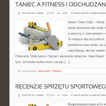
TANIEC A FITNESS I ODCHUDZAN
POSTED BY ADMIN
STY - 24 - 2026
MOŻLIWOŚĆ KOMENTOWA
Dream Team Łódź – Aerial, 
portal stworzona dla osób, 
sceniczny z ćwiczeniami i r
To miejsce dla wszystkich, 
powietrzna oraz taniec na ru
satysfakcję, ale też realnie
Polecamy Style tańca i Sprzęt i akcesoria taneczne. Idea Dream 
tym, że każda osoba może zacząć […]
CATEGORIES:
BALKONY I TARASY
RECENZJE SPRZĘTU SPORTOWE
POSTED BY ADMIN
STY - 24 - 2026
MOŻLIWOŚĆ KOMENTOWA
Bieganiewwarszawie.pl to p