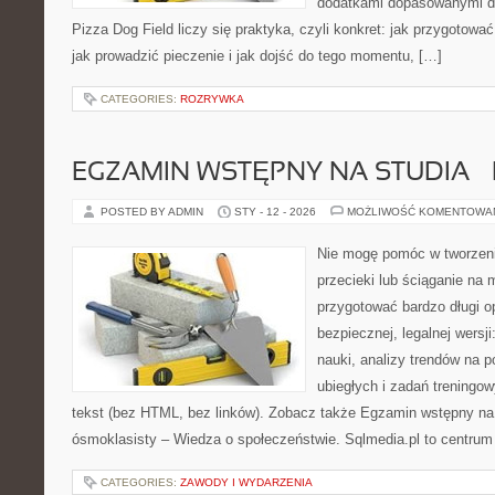
dodatkami dopasowanymi do
Pizza Dog Field liczy się praktyka, czyli konkret: jak przygotować
jak prowadzić pieczenie i jak dojść do tego momentu, […]
CATEGORIES:
ROZRYWKA
EGZAMIN WSTĘPNY NA STUDIA 
POSTED BY ADMIN
STY - 12 - 2026
MOŻLIWOŚĆ KOMENTOWA
Nie mogę pomóc w tworzeniu 
przecieki lub ściąganie na 
przygotować bardzo długi o
bezpiecznej, legalnej wersj
nauki, analizy trendów na p
ubiegłych i zadań treningo
tekst (bez HTML, bez linków). Zobacz także Egzamin wstępny na 
ósmoklasisty – Wiedza o społeczeństwie. Sqlmedia.pl to centrum
CATEGORIES:
ZAWODY I WYDARZENIA