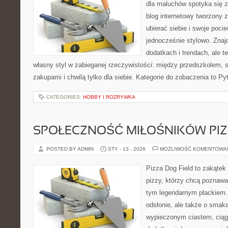
dla maluchów spotyka się z
blog internetowy tworzony z
ubierać siebie i swoje poci
jednocześnie stylowo. Znajd
dodatkach i trendach, ale t
własny styl w zabieganej rzeczywistości: między przedszkolem, 
zakupami i chwilą tylko dla siebie. Kategorie do zobaczenia to Py
CATEGORIES:
HOBBY I ROZRYWKA
SPOŁECZNOŚĆ MIŁOŚNIKÓW PIZ
POSTED BY ADMIN
STY - 13 - 2026
MOŻLIWOŚĆ KOMENTOWA
Pizza Dog Field to zakątek
pizzy, którzy chcą poznawa
tym legendarnym plackiem. 
odsłonie, ale także o smaka
wypieczonym ciastem, ciąg