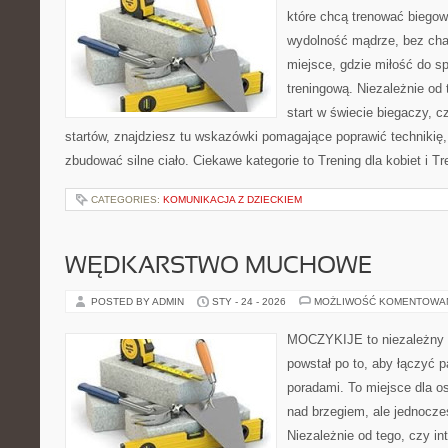
które chcą trenować biegowo
wydolność mądrze, bez chao
miejsce, gdzie miłość do sp
treningową. Niezależnie od
start w świecie biegaczy, 
startów, znajdziesz tu wskazówki pomagające poprawić technikię,
zbudować silne ciało. Ciekawe kategorie to Trening dla kobiet i Tr
CATEGORIES:
KOMUNIKACJA Z DZIECKIEM
WĘDKARSTWO MUCHOWE
POSTED BY ADMIN
STY - 24 - 2026
MOŻLIWOŚĆ KOMENTOWA
MOCZYKIJE to niezależny w
powstał po to, aby łączyć 
poradami. To miejsce dla o
nad brzegiem, ale jednocze
Niezależnie od tego, czy in