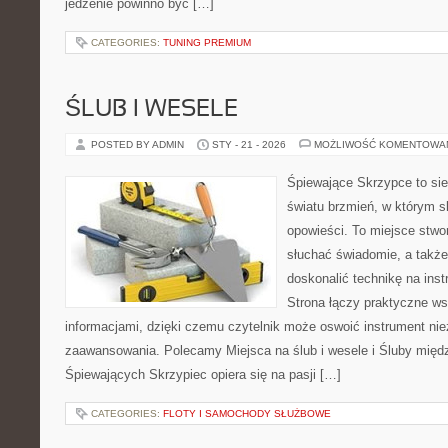
jedzenie powinno być […]
CATEGORIES:
TUNING PREMIUM
ŚLUB I WESELE
POSTED BY ADMIN
STY - 21 - 2026
MOŻLIWOŚĆ KOMENTOWA
Śpiewające Skrzypce to si
światu brzmień, w którym s
opowieści. To miejsce stwo
słuchać świadomie, a także 
doskonalić technikę na in
Strona łączy praktyczne ws
informacjami, dzięki czemu czytelnik może oswoić instrument ni
zaawansowania. Polecamy Miejsca na ślub i wesele i Śluby międ
Śpiewających Skrzypiec opiera się na pasji […]
CATEGORIES:
FLOTY I SAMOCHODY SŁUŻBOWE