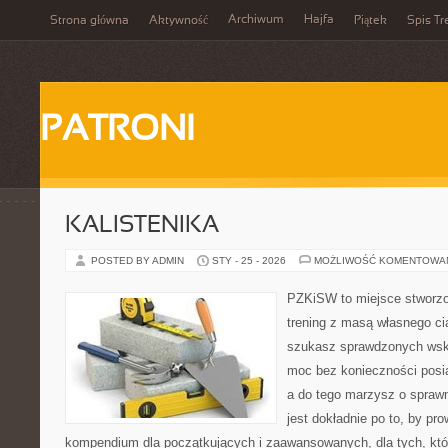
Archiwum
Hajfa
Strona główna
Aktywność
Piątek
Spis Tr
PATRONI
KALISTENIKA
POSTED BY ADMIN
STY - 25 - 2026
MOŻLIWOŚĆ KOMENTOWA
PZKiSW to miejsce stworzo
trening z masą własnego ciał
szukasz sprawdzonych ws
moc bez konieczności posiad
a do tego marzysz o sprawn
jest dokładnie po to, by pr
kompendium dla początkujących i zaawansowanych, dla tych, któ