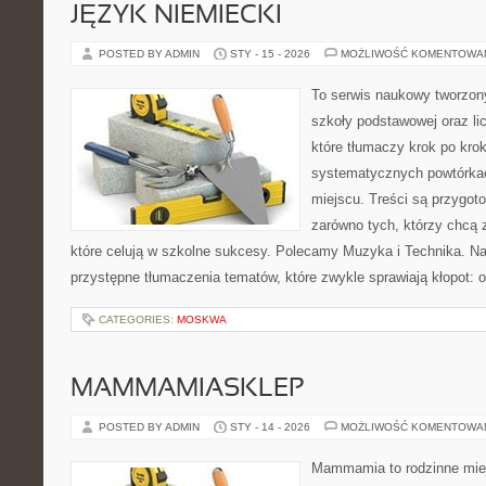
JĘZYK NIEMIECKI
POSTED BY ADMIN
STY - 15 - 2026
MOŻLIWOŚĆ KOMENTOWA
To serwis naukowy tworzon
szkoły podstawowej oraz li
które tłumaczy krok po kro
systematycznych powtórkac
miejscu. Treści są przygot
zarówno tych, którzy chcą 
które celują w szkolne sukcesy. Polecamy Muzyka i Technika. Na
przystępne tłumaczenia tematów, które zwykle sprawiają kłopot: o
CATEGORIES:
MOSKWA
MAMMAMIASKLEP
POSTED BY ADMIN
STY - 14 - 2026
MOŻLIWOŚĆ KOMENTOWA
Mammamia to rodzinne miej