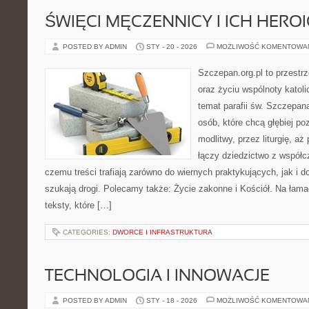
ŚWIĘCI MĘCZENNICY I ICH HERO
POSTED BY ADMIN
STY - 20 - 2026
MOŻLIWOŚĆ KOMENTOWA
Szczepan.org.pl to przest
oraz życiu wspólnoty katoli
temat parafii św. Szczepan
osób, które chcą głębiej p
modlitwy, przez liturgię, aż
łączy dziedzictwo z współc
czemu treści trafiają zarówno do wiernych praktykujących, jak i do
szukają drogi. Polecamy także: Życie zakonne i Kościół. Na łama
teksty, które […]
CATEGORIES:
DWORCE I INFRASTRUKTURA
TECHNOLOGIA I INNOWACJE
POSTED BY ADMIN
STY - 18 - 2026
MOŻLIWOŚĆ KOMENTOWA