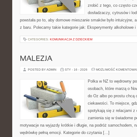
zrobić z tego, co często cz
dosładzaczy, cytrusów i lo
powstała po to, aby domowe mieszanie smaków było intuicyjne, a
z baru. Polecamy takie kategorie jak: Eksperymenty alkoholowe i
CATEGORIES:
KOMUNIKACJA Z DZIECKIEM
MALEZJA
POSTED BY ADMIN
STY - 16 - 2026
MOŻLIWOŚĆ KOMENTOWA
Polka w NZ to wędrowny por
osobach, które marzą o Now
do Oz albo po prostu chcą 
ciekawości. To miejsce, gd
spotykają się z relacjami z 
zamienia się w świadome p
motywacje na wyjazdy krótkie i długie, na podróż samochodem, n
wędrówkę pełną emocji. Kategorie do czytania […]