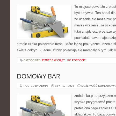
To miejsce powstało z prost
być sztywna. Ten portal dl
że uczenie się może być pr
miałeś wrażenie, że szkoln
tutaj znajdziesz prostsze w
poukładać nawet najbardzie
stronie czeka połączenie treści, które łączą praktyczne uczenie 
świata odkryć. Z jednej strony pojawiają się materiały o tym, jak
CATEGORIES:
FITNESS W CIĄŻY I PO PORODZIE
DOMOWY BAR
POSTED BY ADMIN
STY - 17 - 2026
MOŻLIWOŚĆ KOMENTOWA
zrobdrinka.pl to przyjazne 
szybko przygotować proste
profesjonalnego zaplecza i
składników. To baza pomysłó