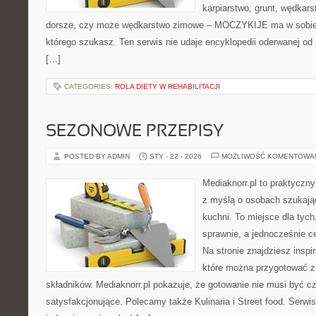
karpiarstwo, grunt, wędka
dorsze, czy może wędkarstwo zimowe – MOCZYKIJE ma w sobie d
którego szukasz. Ten serwis nie udaje encyklopedii oderwanej od r
[…]
CATEGORIES:
ROLA DIETY W REHABILITACJI
SEZONOWE PRZEPISY
POSTED BY ADMIN
STY - 22 - 2026
MOŻLIWOŚĆ KOMENTOWA
Mediaknorr.pl to praktyczny
z myślą o osobach szukają
kuchni. To miejsce dla tyc
sprawnie, a jednocześnie 
Na stronie znajdziesz inspi
które można przygotować z
składników. Mediaknorr.pl pokazuje, że gotowanie nie musi być c
satysfakcjonujące. Polecamy także Kulinaria i Street food. Serwis 