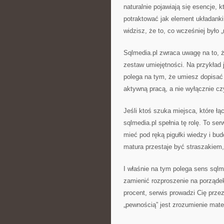
naturalnie pojawiają się esencje
potraktować jak element układanki
widzisz, że to, co wcześniej było „
Sqlmedia.pl zwraca uwagę na to, ż
zestaw umiejętności. Na przykład
polega na tym, że umiesz dopisać 
aktywną pracą, a nie wyłącznie cz
Jeśli ktoś szuka miejsca, które 
sqlmedia.pl spełnia tę rolę. To se
mieć pod ręką pigułki wiedzy i bu
matura przestaje być straszakiem
I właśnie na tym polega sens sql
zamienić rozproszenie na porządek
procent, serwis prowadzi Cię prze
„pewnością” jest zrozumienie mater