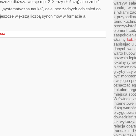
szcze dłuższą wersję (np. 2–3 razy dłuższą) albo zrobić
warzyw, sała
buraki, twar
e: „systematyczna nauka”, dalej bez żadnych odniesień do
śliwkami zac
z jeszcze większą liczbą synonimów w formacie a.
z przypadko
temu kuchnia
rzeczywistoś
element codz
NIA
zaspokojeni
własny
kata
zapisując ul
danych warz
warto kupowa
pozwala lepi
lokalny ryn
pierwsze now
grzyby czy z
być monoton
swojego i pr
oznaczać egz
Lokalne targ
miejsca spo
W świecie z
internetowe 
dużą wartoś
przygotowani
dowiedzieć 
jak wykorzys
relacja opar
transakcji. D
wymiar zakup