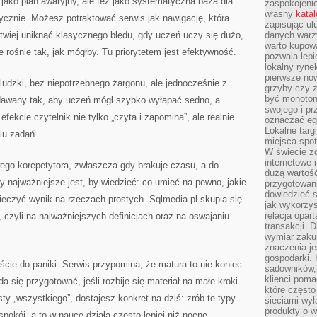
 jako plan awaryjny, ale też jako systematyczna baza dla
zaspokojeni
własny
kata
ycznie. Możesz potraktować serwis jak nawigację, która
zapisując ul
łatwiej uniknąć klasycznego błędu, gdy uczeń uczy się dużo,
danych warz
warto kupowa
ie rośnie tak, jak mógłby. Tu priorytetem jest efektywność.
pozwala lepi
lokalny ryn
pierwsze now
ludzki, bez niepotrzebnego żargonu, ale jednocześnie z
grzyby czy z
być monoton
podawany tak, aby uczeń mógł szybko wyłapać sedno, a
swojego i pr
fekcie czytelnik nie tylko „czyta i zapomina”, ale realnie
oznaczać egz
Lokalne targ
iu zadań.
miejsca spo
W świecie z
internetowe 
wego korepetytora, zwłaszcza gdy brakuje czasu, a do
dużą wartoś
y najważniejsze jest, by wiedzieć: co umieć na pewno, jakie
przygotowani
dowiedzieć 
pieczyć wynik na rzeczach prostych. Sqlmedia.pl skupia się
jak wykorzys
relacja opar
 czyli na najważniejszych definicjach oraz na oswajaniu
transakcji. D
wymiar zakup
znaczenia je
gospodarki. 
cie do paniki. Serwis przypomina, że matura to nie koniec
sadowników,
klienci poma
a się przygotować, jeśli rozbije się materiał na małe kroki.
które często
isty „wszystkiego”, dostajesz konkret na dziś: zrób te typy
sieciami wy
produkty o w
pokój, a to w nauce działa często lepiej niż nocne