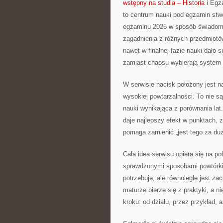
wstępny na studia – Historia
i Egz
to centrum nauki pod egzamin stw
egzaminu 2025 w sposób świadomy
zagadnienia z różnych przedmiotów
nawet w finalnej fazie nauki dało s
zamiast chaosu wybierają system i 
W serwisie nacisk położony jest n
wysokiej powtarzalności. To nie s
nauki wynikająca z porównania la
daje najlepszy efekt w punktach, 
pomaga zamienić „jest tego za du
Cała idea serwisu opiera się na 
sprawdzonymi sposobami powtórki. 
potrzebuje, ale równolegle jest z
maturze bierze się z praktyki, a 
kroku: od działu, przez przykład, 