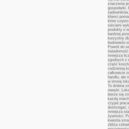
znaczenia je
gospodarki. 
sadowników,
klienci poma
które często
sieciami wy
produkty o w
bardziej prz
korzystny dl
budowaniu si
Powrót do s
świadomość e
mniejsza li
zgodnych z 
część koszt
codzienną k
całkowicie 
handlu, ale
w stronę lo
To drobna z
nawyki. Loka
bierze się 
każdą march
czyjaś prac
dostrzegać, 
mniejsza sta
żywności. Po
kwestia smak
zbliża człow
przyjemnośc