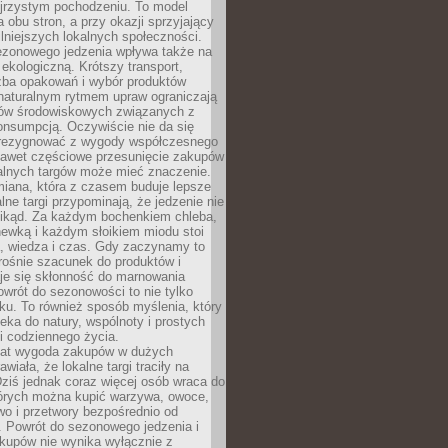
ejrzystym pochodzeniu. To model
a obu stron, a przy okazji sprzyjający
lniejszych lokalnych społeczności.
ezonowego jedzenia wpływa także na
kologiczną. Krótszy transport,
czba opakowań i wybór produktów
naturalnym rytmem upraw ograniczają
ów środowiskowych związanych z
onsumpcją. Oczywiście nie da się
zrezygnować z wygody współczesnego
 nawet częściowe przesunięcie zakupów
kalnych targów może mieć znaczenie.
miana, która z czasem buduje lepsze
lne targi przypominają, że jedzenie nie
znikąd. Za każdym bochenkiem chleba,
ewką i każdym słoikiem miodu stoi
a, wiedza i czas. Gdy zaczynamy to
rośnie szacunek do produktów i
je się skłonność do marnowania
wrót do sezonowości to nie tylko
u. To również sposób myślenia, który
ieka do natury, wspólnoty i prostych
i codziennego życia.
 lat wygoda zakupów w dużych
wiała, że lokalne targi traciły na
ziś jednak coraz więcej osób wraca do
tórych można kupić warzywa, owoce,
wo i przetwory bezpośrednio od
. Powrót do sezonowego jedzenia i
akupów nie wynika wyłącznie z