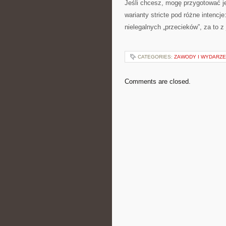
Jeśli chcesz, mogę przygotować je
warianty stricte pod różne intencj
nielegalnych „przecieków”, za to 
CATEGORIES:
ZAWODY I WYDARZE
Comments are closed.