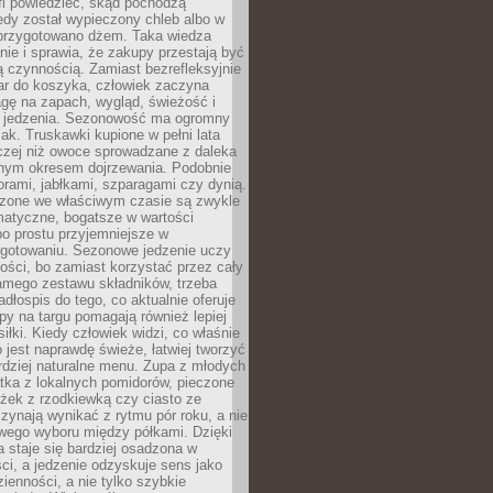
fi powiedzieć, skąd pochodzą
edy został wypieczony chleb albo w
 przygotowano dżem. Taka wiedza
nie i sprawia, że zakupy przestają być
 czynnością. Zamiast bezrefleksyjnie
ar do koszyka, człowiek zaczyna
gę na zapach, wygląd, świeżość i
 jedzenia. Sezonowość ma ogromny
k. Truskawki kupione w pełni lata
czej niż owoce sprowadzane z daleka
lnym okresem dojrzewania. Podobnie
orami, jabłkami, szparagami czy dynią.
dzone we właściwym czasie są zwykle
matyczne, bogatsze w wartości
o prostu przyjemniejsze w
gotowaniu. Sezonowe jedzenie uczy
ości, bo zamiast korzystać przez cały
amego zestawu składników, trzeba
dłospis do tego, co aktualnie oferuje
py na targu pomagają również lepiej
iłki. Kiedy człowiek widzi, co właśnie
o jest naprawdę świeże, łatwiej tworzyć
rdziej naturalne menu. Zupa z młodych
tka z lokalnych pomidorów, pieczone
ożek z rzodkiewką czy ciasto ze
zynają wynikać z rytmu pór roku, a nie
wego wyboru między półkami. Dzięki
 staje się bardziej osadzona w
ci, a jedzenie odzyskuje sens jako
ienności, a nie tylko szybkie