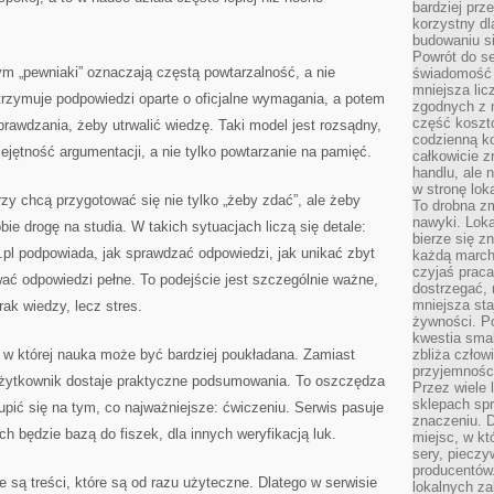
bardziej prz
korzystny dl
budowaniu si
Powrót do s
ym „pewniaki” oznaczają częstą powtarzalność, a nie
świadomość e
mniejsza li
trzymuje podpowiedzi oparte o oficjalne wymagania, a potem
zgodnych z 
część koszt
awdzania, żeby utrwalić wiedzę. Taki model jest rozsądny,
codzienną k
ejętność argumentacji, a nie tylko powtarzanie na pamięć.
całkowicie 
handlu, ale
w stronę lo
órzy chcą przygotować się nie tylko „żeby zdać”, ale żeby
To drobna z
nawyki. Loka
ie drogę na studia. W takich sytuacjach liczą się detale:
bierze się 
.pl podpowiada, jak sprawdzać odpowiedzi, jak unikać zbyt
każdą march
czyjaś prac
ać odpowiedzi pełne. To podejście jest szczególnie ważne,
dostrzegać, 
mniejsza sta
ak wiedzy, lecz stres.
żywności. Po
kwestia smak
, w której nauka może być bardziej poukładana. Zamiast
zbliża człow
przyjemnośc
użytkownik dostaje praktyczne podsumowania. To oszczędza
Przez wiele
sklepach spra
pić się na tym, co najważniejsze: ćwiczeniu. Serwis pasuje
znaczeniu. D
ch będzie bazą do fiszek, dla innych weryfikacją luk.
miejsc, w k
sery, pieczy
producentów
 są treści, które są od razu użyteczne. Dlatego w serwisie
lokalnych z