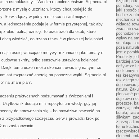
często potra
amin ósmoklasisty – Wiedza o społeczeństwie. Sqlmedia.pl
pomidory, ki
orzone z myślą o uczniach, którzy chcą podejść do
jaki sposób
buduje zaufa
. Serwis łączy w jednym miejscu najważniejsze
mechaniczną
, a jednocześnie podaje je w formie przystępnej, tak aby
wkładać tow
zwracać uwa
ię zrobić realną różnicę. To przestrzeń dla osób, które
pochodzenie
wpływ na sma
chcą wiedzieć, co trzeba utrwalić w pierwszej kolejności.
smakują ina
poza natura
jest z pomid
a najczęściej wracające motywy, rozumiane jako tematy o
Produkty je
ą cudowne skróty, tylko sensownie ustawiona kolejność
bardziej aro
odżywcze i p
t. Dzięki temu uczeń może skoncentrować się na tym, co
codziennym 
zamiast rozpraszać energię na poboczne wątki. Sqlmedia.pl
też kreatywn
rok z tego s
żo” na „mam plan”.
dopasować ja
natura. Zaku
planować pos
połączeniu praktycznych podsumowań z ćwiczeniami i
dojrzewa i c
prostsze, ba
Użytkownik dostaje mini-repetytorium wtedy, gdy jej
warzyw, sała
achęcany do sprawdzenia się – bo prawdziwa pewność na
buraki, twar
śliwkami zac
nie z przypadkowego szczęścia. Serwis prowadzi krok po
z przypadko
aż do zastosowania.
temu kuchnia
rzeczywistoś
element codz