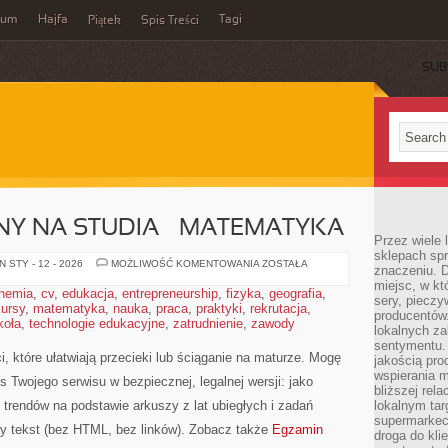
wum
Hajfa
Tagi
Piątek
Spis Treści
SUB
Y NA STUDIA – MATEMATYKA
Przez wiele
sklepach spra
EGZAMIN
 STY - 12 - 2026
MOŻLIWOŚĆ KOMENTOWANIA
ZOSTAŁA
znaczeniu. D
WSTĘPNY
miejsc, w k
NA
hemia
,
cv
,
edukacja
,
entrepreneurship
,
fizyka
,
geografia
,
STUDIA
sery, pieczy
kursy
,
matematyka
,
nauka
,
praca
,
praktyki
,
rekrutacja
–
,
producentów
MATEMATYKA
koła
,
technologie edukacyjne
,
zatrudnienie
,
zawody
lokalnych z
sentymentu.
, które ułatwiają przecieki lub ściąganie na maturze. Mogę
jakością pro
wspierania 
s Twojego serwisu w bezpiecznej, legalnej wersji: jako
bliższej rela
 trendów na podstawie arkuszy z lat ubiegłych i zadań
lokalnym tar
supermarkeci
y tekst (bez HTML, bez linków). Zobacz także
Egzamin
droga do kli