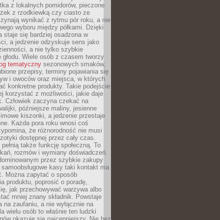
tka z lokalnych pomidorów, pieczone
ożek z rzodkiewką czy ciasto ze
zynają wynikać z rytmu pór roku, a nie
wego wyboru między półkami. Dzięki
 staje się bardziej osadzona w
ci, a jedzenie odzyskuje sens jako
ienności, a nie tylko szybkie
e głodu. Wiele osób z czasem tworzy
log tematyczny
sezonowych smaków,
ubione przepisy, terminy pojawiania się
yw i owoców oraz miejsca, w których
ć konkretne produkty. Takie podejście
ej korzystać z możliwości, jakie daje
ek. Człowiek zaczyna czekać na
alijki, późniejsze maliny, jesienne
imowe kiszonki, a jedzenie przestaje
ne. Każda pora roku wnosi coś
zypomina, że różnorodność nie musi
otyki dostępnej przez cały czas.
i pełnią także funkcję społeczną. To
tkań, rozmów i wymiany doświadczeń.
dominowanym przez szybkie zakupy
i samoobsługowe kasy taki kontakt ma
ć. Można zapytać o sposób
a produktu, poprosić o poradę,
się, jak przechowywać warzywa albo
tać mniej znany składnik. Powstaje
ta na zaufaniu, a nie wyłącznie na
la wielu osób to właśnie ten ludzki
ów okazuje się najcenniejszy. Nie bez