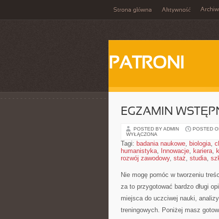
Archi
Strona główna
Aktywność
PATRONI
EGZAMIN WSTĘPN
POSTED BY ADMIN
POSTED ON
WYŁĄCZONA
Tagi:
badania naukowe
,
biologia
,
c
humanistyka
,
Innowacje
,
kariera
,
rozwój zawodowy
,
staż
,
studia
,
sz
Nie mogę pomóc w tworzeniu treści
za to przygotować bardzo długi opi
miejsca do uczciwej nauki, analizy
treningowych. Poniżej masz gotow