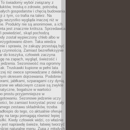
 To świadomy wybór związany z
duktów, troską o zdrowie, potrzebą
małych gospodarstw i chęcią budowania
cji z tym, co trafia na talerz. Na
gu wszystko wygląda inaczej niż w
e. Produkty nie są anonimowe, a ich
enta jest znacznie krótsza. Sprzedawca
fi powiedzieć, skąd pochodzą
edy został wypieczony chleb albo w
 przygotowano dżem. Taka wiedza
nie i sprawia, że zakupy przestają być
 czynnością. Zamiast bezrefleksyjnie
ar do koszyka, człowiek zaczyna
gę na zapach, wygląd, świeżość i
 jedzenia. Sezonowość ma ogromny
k. Truskawki kupione w pełni lata
czej niż owoce sprowadzane z daleka
lnym okresem dojrzewania. Podobnie
orami, jabłkami, szparagami czy dynią.
dzone we właściwym czasie są zwykle
matyczne, bogatsze w wartości
o prostu przyjemniejsze w
gotowaniu. Sezonowe jedzenie uczy
ości, bo zamiast korzystać przez cały
amego zestawu składników, trzeba
dłospis do tego, co aktualnie oferuje
py na targu pomagają również lepiej
iłki. Kiedy człowiek widzi, co właśnie
o jest naprawdę świeże, łatwiej tworzyć
rdziej naturalne menu. Zupa z młodych