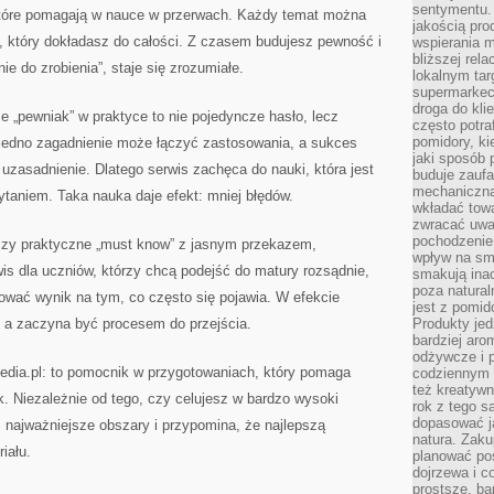
sentymentu.
, które pomagają w nauce w przerwach. Każdy temat można
jakością pro
, który dokładasz do całości. Z czasem budujesz pewność i
wspierania 
bliższej rela
nie do zrobienia”, staje się zrozumiałe.
lokalnym tar
supermarkeci
droga do kli
e „pewniak” w praktyce to nie pojedyncze hasło, lecz
często potra
pomidory, ki
 jedno zagadnienie może łączyć zastosowania, a sukces
jaki sposób
uzasadnienie. Dlatego serwis zachęca do nauki, która jest
buduje zaufa
mechaniczną
ytaniem. Taka nauka daje efekt: mniej błędów.
wkładać tow
zwracać uwa
pochodzenie
łączy praktyczne „must know” z jasnym przekazem,
wpływ na sma
rwis dla uczniów, którzy chcą podejść do matury rozsądnie,
smakują ina
poza natura
dować wynik na tym, co często się pojawia. W efekcie
jest z pomid
, a zaczyna być procesem do przejścia.
Produkty je
bardziej aro
odżywcze i p
media.pl: to pomocnik w przygotowaniach, który pomaga
codziennym 
też kreatywn
. Niezależnie od tego, czy celujesz w bardzo wysoki
rok z tego s
dopasować ja
z najważniejsze obszary i przypomina, że najlepszą
natura. Zaku
iału.
planować pos
dojrzewa i c
prostsze, ba