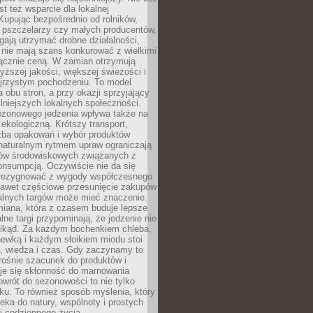
st też wsparcie dla lokalnej
Kupując bezpośrednio od rolników,
 pszczelarzy czy małych producentów,
gają utrzymać drobne działalności,
 nie mają szans konkurować z wielkimi
łącznie ceną. W zamian otrzymują
yższej jakości, większej świeżości i
ejrzystym pochodzeniu. To model
a obu stron, a przy okazji sprzyjający
lniejszych lokalnych społeczności.
ezonowego jedzenia wpływa także na
kologiczną. Krótszy transport,
czba opakowań i wybór produktów
naturalnym rytmem upraw ograniczają
ów środowiskowych związanych z
onsumpcją. Oczywiście nie da się
zrezygnować z wygody współczesnego
 nawet częściowe przesunięcie zakupów
kalnych targów może mieć znaczenie.
miana, która z czasem buduje lepsze
lne targi przypominają, że jedzenie nie
znikąd. Za każdym bochenkiem chleba,
ewką i każdym słoikiem miodu stoi
a, wiedza i czas. Gdy zaczynamy to
rośnie szacunek do produktów i
je się skłonność do marnowania
wrót do sezonowości to nie tylko
u. To również sposób myślenia, który
ieka do natury, wspólnoty i prostych
i codziennego życia.