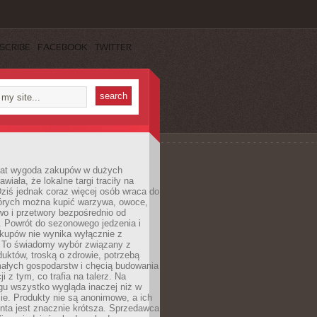
SCRIBE
FACEBOOK
TWITTER
 lat wygoda zakupów w dużych
wiała, że lokalne targi traciły na
ziś jednak coraz więcej osób wraca do
tórych można kupić warzywa, owoce,
wo i przetwory bezpośrednio od
. Powrót do sezonowego jedzenia i
akupów nie wynika wyłącznie z
 To świadomy wybór związany z
duktów, troską o zdrowie, potrzebą
małych gospodarstw i chęcią budowania
cji z tym, co trafia na talerz. Na
gu wszystko wygląda inaczej niż w
e. Produkty nie są anonimowe, a ich
enta jest znacznie krótsza. Sprzedawca