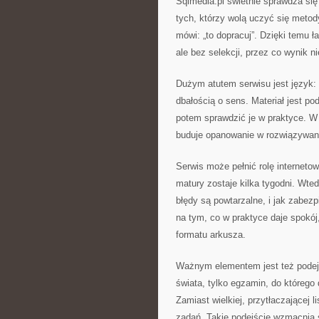
Sqlmedia.pl świetnie sprawdza się
tych, którzy wolą uczyć się metod
mówi: „to dopracuj”. Dzięki temu 
ale bez selekcji, przez co wynik n
Dużym atutem serwisu jest język: 
dbałością o sens. Materiał jest 
potem sprawdzić je w praktyce. W e
buduje opanowanie w rozwiązywan
Serwis może pełnić rolę interneto
matury zostaje kilka tygodni. Wted
błędy są powtarzalne, i jak zabez
na tym, co w praktyce daje spokój,
formatu arkusza.
Ważnym elementem jest też podejś
świata, tylko egzamin, do którego d
Zamiast wielkiej, przytłaczającej l
zadań. Takie podejście wzmacnia s