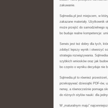
zakuwanie.
Sqlmedia.pl jest miejscem, w któr
zakazane materiały. Użytkownik o
może przejść do samodzielnego spr
bo buduje realne kompetencje: umi
Serwis jest też dobry dla tych, kt
zdobyć lepszy wynik i otworzyć sob
strategia rozwiązywania. Sqlmedia
szybkich wniosków oraz jak budow
bo często o wyniku decyduje nie br
Sqlmedia.pl to również przestrzeń
przekopywać dziesiątki PDF-ów, 
nerwy, a równocześnie pomaga sku
do różnych stylów nauki: dla jedny
W „maturalnym maju” najcenniejsze