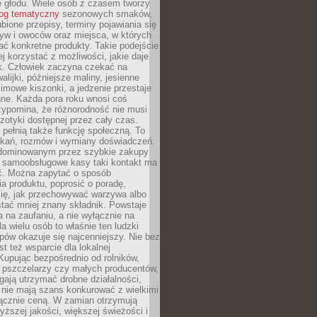
e głodu. Wiele osób z czasem tworzy
log tematyczny
sezonowych smaków,
ubione przepisy, terminy pojawiania się
yw i owoców oraz miejsca, w których
ć konkretne produkty. Takie podejście
ej korzystać z możliwości, jakie daje
ek. Człowiek zaczyna czekać na
alijki, późniejsze maliny, jesienne
imowe kiszonki, a jedzenie przestaje
ne. Każda pora roku wnosi coś
zypomina, że różnorodność nie musi
otyki dostępnej przez cały czas.
i pełnią także funkcję społeczną. To
tkań, rozmów i wymiany doświadczeń.
dominowanym przez szybkie zakupy
i samoobsługowe kasy taki kontakt ma
ć. Można zapytać o sposób
a produktu, poprosić o poradę,
się, jak przechowywać warzywa albo
tać mniej znany składnik. Powstaje
ta na zaufaniu, a nie wyłącznie na
la wielu osób to właśnie ten ludzki
ów okazuje się najcenniejszy. Nie bez
st też wsparcie dla lokalnej
Kupując bezpośrednio od rolników,
 pszczelarzy czy małych producentów,
gają utrzymać drobne działalności,
 nie mają szans konkurować z wielkimi
łącznie ceną. W zamian otrzymują
yższej jakości, większej świeżości i