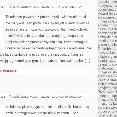
bardziej prz
korzystny dl
TECHNOLOGIA
 2026
MOŻLIWOŚĆ KOMENTOWANIA
ZOSTAŁA WYŁĄCZONA
budowaniu si
I
INNOWACJE
Powrót do s
To miejsce powstało z prostej myśli: wiedza nie musi
świadomość e
mniejsza li
być sztywna. Ten portal dla ciekawych świata pokazuje,
zgodnych z 
część koszt
że uczenie się może być przygodą. Jeśli kiedykolwiek
codzienną k
miałeś wrażenie, że szkolne tematy są przegadane,
całkowicie 
handlu, ale
tutaj znajdziesz prostsze wyjaśnienia, które pomagają
w stronę lo
poukładać nawet najbardziej tajemnicze zagadnienia. Na
To drobna z
nawyki. Loka
tóre łączą praktyczne uczenie się z niespodziankami ze
bierze się 
każdą march
awiają się materiały o tym, jak mądrzej planować naukę, […]
czyjaś prac
dostrzegać, 
 PO PORODZIE
mniejsza sta
żywności. Po
kwestia smak
zbliża człow
przyjemnośc
Przez wiele
sklepach spra
DOMOWY
 2026
MOŻLIWOŚĆ KOMENTOWANIA
ZOSTAŁA WYŁĄCZONA
znaczeniu. D
BAR
miejsc, w k
zrobdrinka.pl to przyjazne miejsce dla osób, które chcą
sery, pieczy
producentów
szybko przygotować proste drinki w domu – bez
lokalnych z