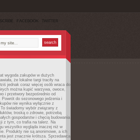
SCRIBE
FACEBOOK
TWITTER
 lat wygoda zakupów w dużych
wiała, że lokalne targi traciły na
ziś jednak coraz więcej osób wraca do
tórych można kupić warzywa, owoce,
wo i przetwory bezpośrednio od
. Powrót do sezonowego jedzenia i
akupów nie wynika wyłącznie z
 To świadomy wybór związany z
duktów, troską o zdrowie, potrzebą
małych gospodarstw i chęcią budowania
cji z tym, co trafia na talerz. Na
gu wszystko wygląda inaczej niż w
e. Produkty nie są anonimowe, a ich
enta jest znacznie krótsza. Sprzedawca