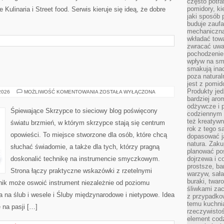
często potra
pomidory, ki
Kulinaria i Street food. Serwis kieruje się ideą, że dobre
jaki sposób
buduje zaufa
mechaniczną
wkładać tow
zwracać uwa
pochodzenie
wpływ na sma
smakują ina
poza natura
jest z pomid
Produkty je
ŚLUB
 2026
MOŻLIWOŚĆ KOMENTOWANIA
ZOSTAŁA WYŁĄCZONA
I
bardziej aro
WESELE
odżywcze i p
Śpiewające Skrzypce to sieciowy blog poświęcony
codziennym 
też kreatywn
światu brzmień, w którym skrzypce stają się centrum
rok z tego s
opowieści. To miejsce stworzone dla osób, które chcą
dopasować ja
natura. Zaku
słuchać świadomie, a także dla tych, którzy pragną
planować pos
doskonalić technikę na instrumencie smyczkowym.
dojrzewa i c
prostsze, ba
Strona łączy praktyczne wskazówki z rzetelnymi
warzyw, sała
buraki, twar
lnik może oswoić instrument niezależnie od poziomu
śliwkami zac
na ślub i wesele i Śluby międzynarodowe i nietypowe. Idea
z przypadko
temu kuchnia
 na pasji […]
rzeczywistoś
element codz