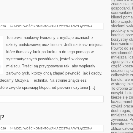
znaczenia je
gospodarki. 
sadowników,
klienci poma
które często
sieciami wy
JĘZYK
 2026
MOŻLIWOŚĆ KOMENTOWANIA
ZOSTAŁA WYŁĄCZONA
NIEMIECKI
produkty o w
bardziej prz
To serwis naukowy tworzony z myślą o uczniach z
korzystny dl
budowaniu si
szkoły podstawowej oraz liceum. Jeśli szukasz miejsca,
Powrót do s
które tłumaczy krok po kroku, a do tego pomaga w
świadomość e
mniejsza li
systematycznych powtórkach, jesteś w dobrym
zgodnych z 
miejscu. Treści są przygotowane tak, aby wspierały
część koszt
codzienną k
zarówno tych, którzy chcą złapać pewność, jak i osoby,
całkowicie 
handlu, ale
olecamy Muzyka i Technika. Na stronie znajdziesz
w stronę lo
tóre zwykle sprawiają kłopot: od pisowni i czytania […]
To drobna z
nawyki. Loka
bierze się 
każdą march
czyjaś prac
dostrzegać, 
mniejsza sta
P
żywności. Po
kwestia smak
zbliża człow
MAMMAMIASKLEP
 2026
MOŻLIWOŚĆ KOMENTOWANIA
ZOSTAŁA WYŁĄCZONA
przyjemnośc