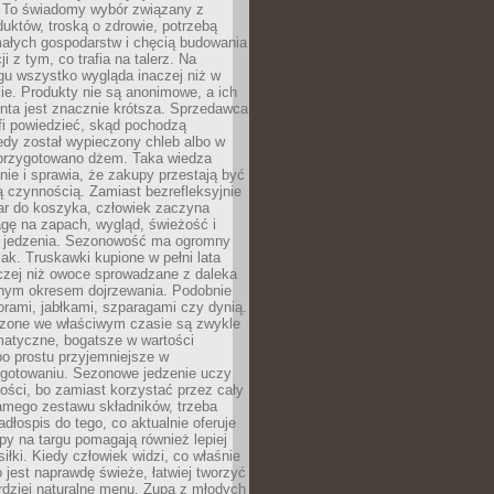
 To świadomy wybór związany z
duktów, troską o zdrowie, potrzebą
małych gospodarstw i chęcią budowania
cji z tym, co trafia na talerz. Na
gu wszystko wygląda inaczej niż w
e. Produkty nie są anonimowe, a ich
enta jest znacznie krótsza. Sprzedawca
fi powiedzieć, skąd pochodzą
edy został wypieczony chleb albo w
 przygotowano dżem. Taka wiedza
nie i sprawia, że zakupy przestają być
 czynnością. Zamiast bezrefleksyjnie
ar do koszyka, człowiek zaczyna
gę na zapach, wygląd, świeżość i
 jedzenia. Sezonowość ma ogromny
k. Truskawki kupione w pełni lata
czej niż owoce sprowadzane z daleka
lnym okresem dojrzewania. Podobnie
orami, jabłkami, szparagami czy dynią.
dzone we właściwym czasie są zwykle
matyczne, bogatsze w wartości
o prostu przyjemniejsze w
gotowaniu. Sezonowe jedzenie uczy
ości, bo zamiast korzystać przez cały
amego zestawu składników, trzeba
dłospis do tego, co aktualnie oferuje
py na targu pomagają również lepiej
iłki. Kiedy człowiek widzi, co właśnie
o jest naprawdę świeże, łatwiej tworzyć
rdziej naturalne menu. Zupa z młodych