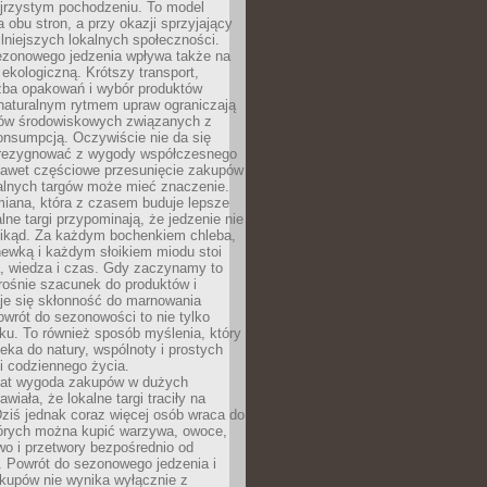
ejrzystym pochodzeniu. To model
a obu stron, a przy okazji sprzyjający
lniejszych lokalnych społeczności.
ezonowego jedzenia wpływa także na
kologiczną. Krótszy transport,
czba opakowań i wybór produktów
naturalnym rytmem upraw ograniczają
ów środowiskowych związanych z
onsumpcją. Oczywiście nie da się
zrezygnować z wygody współczesnego
 nawet częściowe przesunięcie zakupów
kalnych targów może mieć znaczenie.
miana, która z czasem buduje lepsze
lne targi przypominają, że jedzenie nie
znikąd. Za każdym bochenkiem chleba,
ewką i każdym słoikiem miodu stoi
a, wiedza i czas. Gdy zaczynamy to
rośnie szacunek do produktów i
je się skłonność do marnowania
wrót do sezonowości to nie tylko
u. To również sposób myślenia, który
ieka do natury, wspólnoty i prostych
i codziennego życia.
 lat wygoda zakupów w dużych
wiała, że lokalne targi traciły na
ziś jednak coraz więcej osób wraca do
tórych można kupić warzywa, owoce,
wo i przetwory bezpośrednio od
. Powrót do sezonowego jedzenia i
akupów nie wynika wyłącznie z