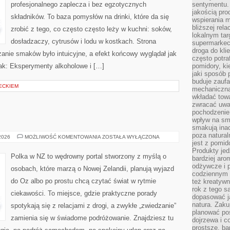
profesjonalnego zaplecza i bez egzotycznych
sentymentu.
jakością pro
składników. To baza pomysłów na drinki, które da się
wspierania 
bliższej rela
zrobić z tego, co często często leży w kuchni: soków,
lokalnym tar
dosładzaczy, cytrusów i lodu w kostkach. Strona
supermarkeci
droga do kli
anie smaków było intuicyjne, a efekt końcowy wyglądał jak
często potra
jak: Eksperymenty alkoholowe i […]
pomidory, ki
jaki sposób
buduje zaufa
ECKIEM
mechaniczną
wkładać tow
zwracać uwa
pochodzenie
wpływ na sma
smakują ina
poza natura
MALEZJA
 2026
MOŻLIWOŚĆ KOMENTOWANIA
ZOSTAŁA WYŁĄCZONA
jest z pomid
Produkty je
Polka w NZ to wędrowny portal stworzony z myślą o
bardziej aro
odżywcze i p
osobach, które marzą o Nowej Zelandii, planują wyjazd
codziennym 
do Oz albo po prostu chcą czytać świat w rytmie
też kreatywn
rok z tego s
ciekawości. To miejsce, gdzie praktyczne porady
dopasować ja
natura. Zaku
spotykają się z relacjami z drogi, a zwykłe „zwiedzanie”
planować pos
zamienia się w świadome podróżowanie. Znajdziesz tu
dojrzewa i c
prostsze, ba