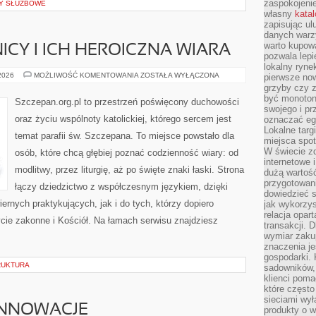
zaspokojeni
DY SŁUŻBOWE
własny
kata
zapisując ul
danych warz
warto kupowa
ICY I ICH HEROICZNA WIARA
pozwala lepi
lokalny ryn
ŚWIĘCI
 2026
MOŻLIWOŚĆ KOMENTOWANIA
ZOSTAŁA WYŁĄCZONA
pierwsze now
MĘCZENNICY
grzyby czy z
I
być monoton
ICH
Szczepan.org.pl to przestrzeń poświęcony duchowości
HEROICZNA
swojego i pr
WIARA
oraz życiu wspólnoty katolickiej, którego sercem jest
oznaczać egz
Lokalne targ
temat parafii św. Szczepana. To miejsce powstało dla
miejsca spo
W świecie z
osób, które chcą głębiej poznać codzienność wiary: od
internetowe 
modlitwy, przez liturgię, aż po święte znaki łaski. Strona
dużą wartoś
przygotowani
łączy dziedzictwo z współczesnym językiem, dzięki
dowiedzieć 
iernych praktykujących, jak i do tych, którzy dopiero
jak wykorzys
relacja opar
cie zakonne i Kościół. Na łamach serwisu znajdziesz
transakcji. D
wymiar zakup
znaczenia je
gospodarki. 
RUKTURA
sadowników,
klienci poma
które często
sieciami wy
INNOWACJE
produkty o w