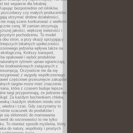
st też wsparcie dla lokalnej
Kupując bezpośrednio od rolników,
 pszczelarzy czy małych producentów,
gają utrzymać drobne działalności,
 nie mają szans konkurować z wielkimi
łącznie ceną. W zamian otrzymują
yższej jakości, większej świeżości i
ejrzystym pochodzeniu. To model
a obu stron, a przy okazji sprzyjający
lniejszych lokalnych społeczności.
ezonowego jedzenia wpływa także na
kologiczną. Krótszy transport,
czba opakowań i wybór produktów
naturalnym rytmem upraw ograniczają
ów środowiskowych związanych z
onsumpcją. Oczywiście nie da się
zrezygnować z wygody współczesnego
 nawet częściowe przesunięcie zakupów
kalnych targów może mieć znaczenie.
miana, która z czasem buduje lepsze
lne targi przypominają, że jedzenie nie
znikąd. Za każdym bochenkiem chleba,
ewką i każdym słoikiem miodu stoi
a, wiedza i czas. Gdy zaczynamy to
rośnie szacunek do produktów i
je się skłonność do marnowania
wrót do sezonowości to nie tylko
u. To również sposób myślenia, który
ieka do natury, wspólnoty i prostych
i codziennego życia.