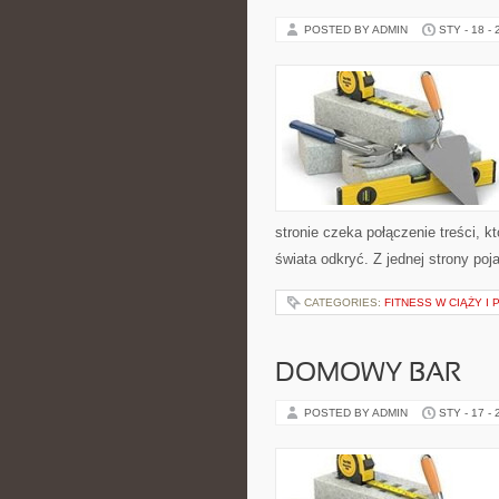
POSTED BY ADMIN
STY - 18 -
stronie czeka połączenie treści, k
świata odkryć. Z jednej strony poj
CATEGORIES:
FITNESS W CIĄŻY I
DOMOWY BAR
POSTED BY ADMIN
STY - 17 -