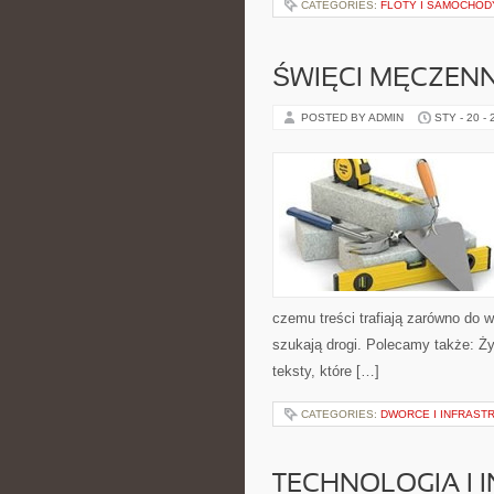
CATEGORIES:
FLOTY I SAMOCHO
ŚWIĘCI MĘCZENN
POSTED BY ADMIN
STY - 20 -
czemu treści trafiają zarówno do w
szukają drogi. Polecamy także: Ży
teksty, które […]
CATEGORIES:
DWORCE I INFRAST
TECHNOLOGIA I 