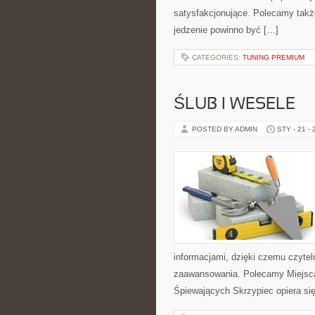
satysfakcjonujące. Polecamy także 
jedzenie powinno być […]
CATEGORIES:
TUNING PREMIUM
ŚLUB I WESELE
POSTED BY ADMIN
STY - 21 -
informacjami, dzięki czemu czyte
zaawansowania. Polecamy Miejsca 
Śpiewających Skrzypiec opiera się