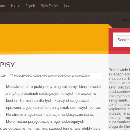
wum
Hajfa
Tagi
Piątek
Spis Treści
SUB
PISY
Przez wiele
sklepach spra
SEZONOWE
 2026
MOŻLIWOŚĆ KOMENTOWANIA
ZOSTAŁA WYŁĄCZONA
znaczeniu. D
PRZEPISY
miejsc, w k
Mediaknorr.pl to praktyczny blog kulinarny, który powstał
sery, pieczy
producentów
z myślą o osobach szukających łatwych rozwiązań w
lokalnych z
sentymentu.
kuchni. To miejsce dla tych, którzy chcą gotować
jakością pro
sprawnie, a jednocześnie cenią smak domowych potraw.
wspierania 
bliższej rela
Na stronie znajdziesz inspiracje na klasyczne dania,
lokalnym tar
które można przygotować z ogólnodostępnych
supermarkeci
droga do kli
e, że gotowanie nie musi być czasochłonne, aby efekty były