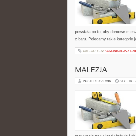
powstała po to, aby domowe miesz
z baru. Polecamy takie kategorie 
CATEGORIES:
KOMUNIKACJA Z DZI
MALEZJA
POSTED BY ADMIN
STY - 16 -