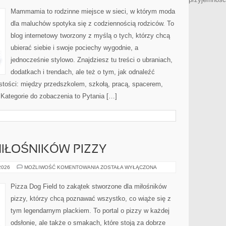
Mammamia to rodzinne miejsce w sieci, w którym moda
dla maluchów spotyka się z codziennością rodziców. To
blog internetowy tworzony z myślą o tych, którzy chcą
ubierać siebie i swoje pociechy wygodnie, a
jednocześnie stylowo. Znajdziesz tu treści o ubraniach,
dodatkach i trendach, ale też o tym, jak odnaleźć
istości: między przedszkolem, szkołą, pracą, spacerem,
. Kategorie do zobaczenia to Pytania […]
IŁOŚNIKÓW PIZZY
SPOŁECZNOŚĆ
 2026
MOŻLIWOŚĆ KOMENTOWANIA
ZOSTAŁA WYŁĄCZONA
MIŁOŚNIKÓW
PIZZY
Pizza Dog Field to zakątek stworzone dla miłośników
pizzy, którzy chcą poznawać wszystko, co wiąże się z
tym legendarnym plackiem. To portal o pizzy w każdej
odsłonie, ale także o smakach, które stoją za dobrze