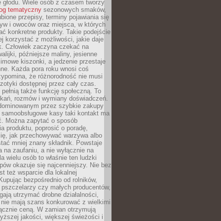
e głodu. Wiele osób z czasem tworzy
log tematyczny
sezonowych smaków,
ubione przepisy, terminy pojawiania się
yw i owoców oraz miejsca, w których
ć konkretne produkty. Takie podejście
ej korzystać z możliwości, jakie daje
ek. Człowiek zaczyna czekać na
alijki, późniejsze maliny, jesienne
imowe kiszonki, a jedzenie przestaje
ne. Każda pora roku wnosi coś
zypomina, że różnorodność nie musi
otyki dostępnej przez cały czas.
i pełnią także funkcję społeczną. To
tkań, rozmów i wymiany doświadczeń.
dominowanym przez szybkie zakupy
i samoobsługowe kasy taki kontakt ma
ć. Można zapytać o sposób
a produktu, poprosić o poradę,
się, jak przechowywać warzywa albo
tać mniej znany składnik. Powstaje
ta na zaufaniu, a nie wyłącznie na
la wielu osób to właśnie ten ludzki
ów okazuje się najcenniejszy. Nie bez
st też wsparcie dla lokalnej
Kupując bezpośrednio od rolników,
 pszczelarzy czy małych producentów,
gają utrzymać drobne działalności,
 nie mają szans konkurować z wielkimi
łącznie ceną. W zamian otrzymują
yższej jakości, większej świeżości i