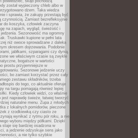
fi powiedzieć, skąd pochodzą
edy został wypieczony chleb albo w
 przygotowano dżem. Taka wiedza
nie i sprawia, że zakupy przestają być
 czynnością. Zamiast bezrefleksyjnie
ar do koszyka, człowiek zaczyna
gę na zapach, wygląd, świeżość i
 jedzenia. Sezonowość ma ogromny
k. Truskawki kupione w pełni lata
czej niż owoce sprowadzane z daleka
lnym okresem dojrzewania. Podobnie
orami, jabłkami, szparagami czy dynią.
dzone we właściwym czasie są zwykle
matyczne, bogatsze w wartości
o prostu przyjemniejsze w
gotowaniu. Sezonowe jedzenie uczy
ości, bo zamiast korzystać przez cały
amego zestawu składników, trzeba
dłospis do tego, co aktualnie oferuje
py na targu pomagają również lepiej
iłki. Kiedy człowiek widzi, co właśnie
o jest naprawdę świeże, łatwiej tworzyć
rdziej naturalne menu. Zupa z młodych
tka z lokalnych pomidorów, pieczone
ożek z rzodkiewką czy ciasto ze
zynają wynikać z rytmu pór roku, a nie
wego wyboru między półkami. Dzięki
 staje się bardziej osadzona w
ci, a jedzenie odzyskuje sens jako
ienności, a nie tylko szybkie