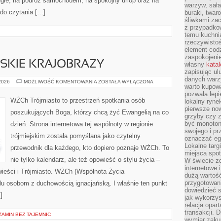
ugie, na podróż samochodem, na spokojny urlop oraz na
warzyw, sała
 do czytania […]
buraki, twar
śliwkami zac
z przypadko
temu kuchnia
rzeczywistoś
element codz
zaspokojeni
SKIE KRAJOBRAZY
własny
kata
zapisując ul
danych warz
PLAŻE
 2026
MOŻLIWOŚĆ KOMENTOWANIA
ZOSTAŁA WYŁĄCZONA
warto kupowa
I
NADMORSKIE
pozwala lepi
KRAJOBRAZY
WŻCh Trójmiasto to przestrzeń spotkania osób
lokalny ryn
pierwsze now
poszukujących Boga, którzy chcą żyć Ewangelią na co
grzyby czy z
być monoton
dzień. Strona internetowa tej wspólnoty w regionie
swojego i pr
trójmiejskim została pomyślana jako czytelny
oznaczać egz
Lokalne targ
przewodnik dla każdego, kto dopiero poznaje WŻCh. To
miejsca spo
nie tylko kalendarz, ale też opowieść o stylu życia –
W świecie z
internetowe 
ieści i Trójmiasto. WŻCh (Wspólnota Życia
dużą wartoś
przygotowani
elu osobom z duchowością ignacjańską. I właśnie ten punkt
dowiedzieć 
]
jak wykorzys
relacja opar
transakcji. D
AMIN BEZ TAJEMNIC
wymiar zakup