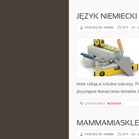
JĘZYK NIEMIECKI
POSTED BY ADMIN
STY - 15 -
które celują w szkolne sukcesy. P
przystępne tłumaczenia tematów, k
CATEGORIES:
MOSKWA
MAMMAMIASKLE
POSTED BY ADMIN
STY - 14 -