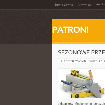
Archi
Strona główna
Aktywność
PATRONI
SEZONOWE PRZE
POSTED BY ADMIN
STY - 22 -
składników. Mediaknorr.pl pokazuj