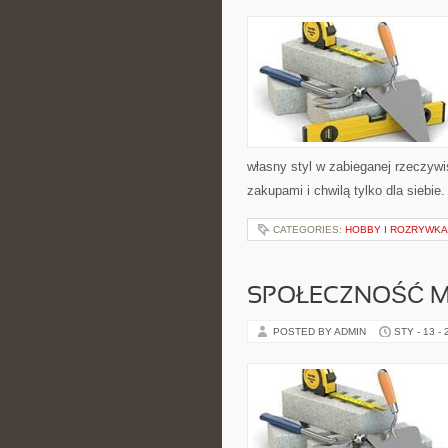
własny styl w zabieganej rzeczyw
zakupami i chwilą tylko dla siebie
CATEGORIES:
HOBBY I ROZRYWKA
SPOŁECZNOŚĆ M
POSTED BY ADMIN
STY - 13 -