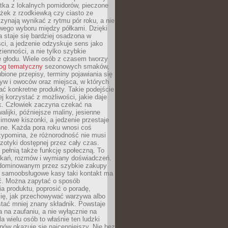
tka z lokalnych pomidorów, pieczone
ożek z rzodkiewką czy ciasto ze
zynają wynikać z rytmu pór roku, a nie
wego wyboru między półkami. Dzięki
 staje się bardziej osadzona w
ci, a jedzenie odzyskuje sens jako
ienności, a nie tylko szybkie
e głodu. Wiele osób z czasem tworzy
log tematyczny
sezonowych smaków,
ubione przepisy, terminy pojawiania się
yw i owoców oraz miejsca, w których
ć konkretne produkty. Takie podejście
ej korzystać z możliwości, jakie daje
ek. Człowiek zaczyna czekać na
alijki, późniejsze maliny, jesienne
imowe kiszonki, a jedzenie przestaje
ne. Każda pora roku wnosi coś
zypomina, że różnorodność nie musi
otyki dostępnej przez cały czas.
i pełnią także funkcję społeczną. To
tkań, rozmów i wymiany doświadczeń.
dominowanym przez szybkie zakupy
i samoobsługowe kasy taki kontakt ma
ć. Można zapytać o sposób
a produktu, poprosić o poradę,
się, jak przechowywać warzywa albo
tać mniej znany składnik. Powstaje
ta na zaufaniu, a nie wyłącznie na
la wielu osób to właśnie ten ludzki
ów okazuje się najcenniejszy. Nie bez