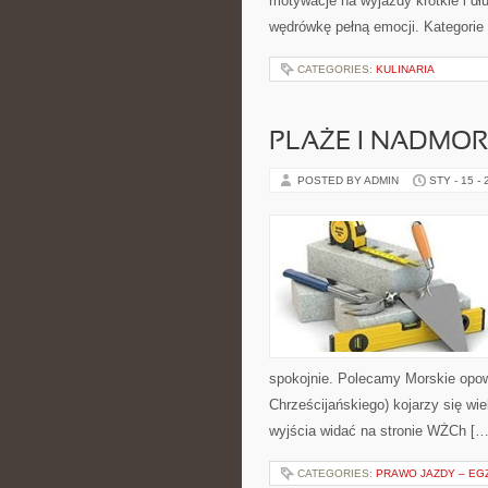
motywacje na wyjazdy krótkie i dł
wędrówkę pełną emocji. Kategorie
CATEGORIES:
KULINARIA
PLAŻE I NADMOR
POSTED BY ADMIN
STY - 15 -
spokojnie. Polecamy Morskie opow
Chrześcijańskiego) kojarzy się wi
wyjścia widać na stronie WŻCh […
CATEGORIES:
PRAWO JAZDY – EGZ