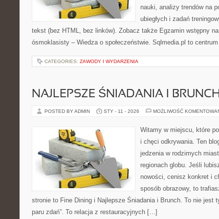
nauki, analizy trendów na p
ubiegłych i zadań treningo
tekst (bez HTML, bez linków). Zobacz także Egzamin wstępny na 
ósmoklasisty – Wiedza o społeczeństwie. Sqlmedia.pl to centrum
CATEGORIES:
ZAWODY I WYDARZENIA
NAJLEPSZE ŚNIADANIA I BRUNC
POSTED BY ADMIN
STY - 11 - 2026
MOŻLIWOŚĆ KOMENTOWA
Witamy w miejscu, które po
i chęci odkrywania. Ten blo
jedzenia w rodzimych mias
regionach globu. Jeśli lubi
nowości, cenisz konkret i 
sposób obrazowy, to trafias
stronie to Fine Dining i Najlepsze Śniadania i Brunch. To nie jest t
paru zdań”. To relacja z restauracyjnych […]