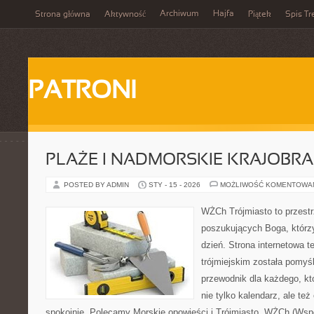
Archiwum
Hajfa
Strona główna
Aktywność
Piątek
Spis Tr
PATRONI
PLAŻE I NADMORSKIE KRAJOBR
POSTED BY ADMIN
STY - 15 - 2026
MOŻLIWOŚĆ KOMENTOWA
WŻCh Trójmiasto to przest
poszukujących Boga, którz
dzień. Strona internetowa t
trójmiejskim została pomyś
przewodnik dla każdego, kt
nie tylko kalendarz, ale też
spokojnie. Polecamy Morskie opowieści i Trójmiasto. WŻCh (Wsp