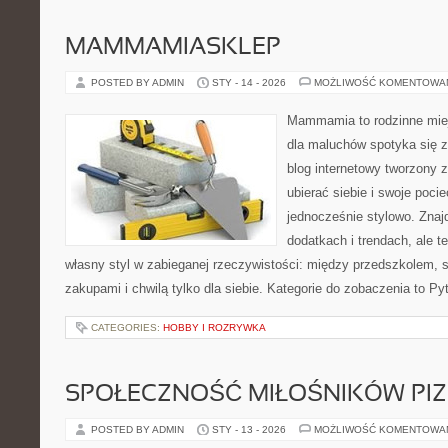
MAMMAMIASKLEP
POSTED BY ADMIN
STY - 14 - 2026
MOŻLIWOŚĆ KOMENTOWA
Mammamia to rodzinne miej
dla maluchów spotyka się z
blog internetowy tworzony z
ubierać siebie i swoje poci
jednocześnie stylowo. Znajd
dodatkach i trendach, ale t
własny styl w zabieganej rzeczywistości: między przedszkolem, 
zakupami i chwilą tylko dla siebie. Kategorie do zobaczenia to Py
CATEGORIES:
HOBBY I ROZRYWKA
SPOŁECZNOŚĆ MIŁOŚNIKÓW PIZ
POSTED BY ADMIN
STY - 13 - 2026
MOŻLIWOŚĆ KOMENTOWA