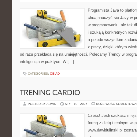
Programista Java to platfo
chcą nauczyć się Javy w pra
w programowaniu, ale też dl
i szukają konkretnych rozwi
a przede wszystkim zadani
z pracy, dzięki którym wiedz
od razu przekłada się na umiejętności. Polecamy Trendy w progr
inteligencja w praktyce. W […]
CATEGORIES:
OBIAD
TRENING CARDIO
POSTED BY ADMIN
STY - 10 - 2026
MOŻLIWOŚĆ KOMENTOWA
Cześć! Jeśli szukasz miejsc
formą z dietą i realnym wsp
www.dawidulinski.pl został