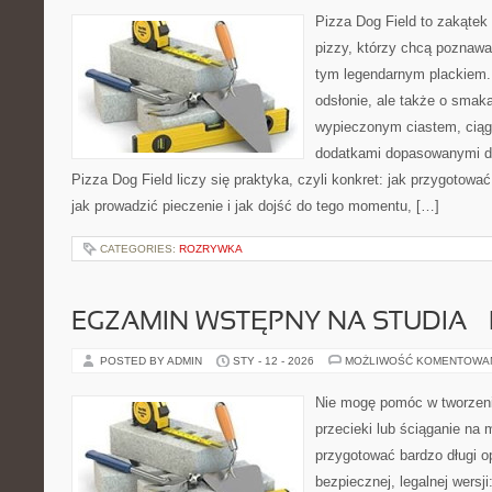
Pizza Dog Field to zakątek
pizzy, którzy chcą poznawa
tym legendarnym plackiem. 
odsłonie, ale także o smaka
wypieczonym ciastem, ciąg
dodatkami dopasowanymi do
Pizza Dog Field liczy się praktyka, czyli konkret: jak przygotować
jak prowadzić pieczenie i jak dojść do tego momentu, […]
CATEGORIES:
ROZRYWKA
EGZAMIN WSTĘPNY NA STUDIA 
POSTED BY ADMIN
STY - 12 - 2026
MOŻLIWOŚĆ KOMENTOWA
Nie mogę pomóc w tworzeniu 
przecieki lub ściąganie na 
przygotować bardzo długi o
bezpiecznej, legalnej wersj