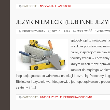
CATEGORIES:
NASZYJNIKI I ŁAŃCUSZKI
JĘZYK NIEMIECKI (LUB INNE JĘZY
POSTED BY ADMIN
STY - 11 - 2026
MOŻLIWOŚĆ KOMENTOWA
sptopolka.pl to nowoczesna
w szkole podstawowej najw
nauki, inspiracjom na cieka
towarzyszeniu w codziennym
którym uczeń może sprawdzi
konkret do mądrego wspiera
inspiracje gotowe do wdrożenia na lekcji i poza nią. Polecamy Lo
Biblioteka i czytelnictwo. Ideą serwisu jest uporządkowanie proce
czytelny i […]
CATEGORIES:
IMMOBILIZERY I ELEKTRONIKA OCHRONNA