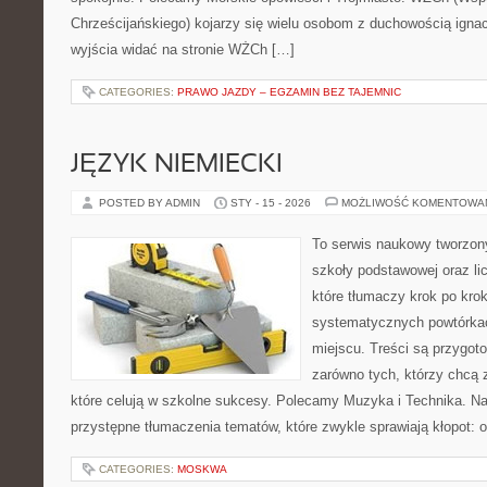
Chrześcijańskiego) kojarzy się wielu osobom z duchowością ignac
wyjścia widać na stronie WŻCh […]
CATEGORIES:
PRAWO JAZDY – EGZAMIN BEZ TAJEMNIC
JĘZYK NIEMIECKI
POSTED BY ADMIN
STY - 15 - 2026
MOŻLIWOŚĆ KOMENTOWA
To serwis naukowy tworzon
szkoły podstawowej oraz li
które tłumaczy krok po kro
systematycznych powtórkac
miejscu. Treści są przygot
zarówno tych, którzy chcą 
które celują w szkolne sukcesy. Polecamy Muzyka i Technika. Na
przystępne tłumaczenia tematów, które zwykle sprawiają kłopot: o
CATEGORIES:
MOSKWA