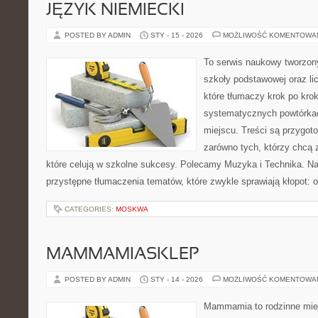
JĘZYK NIEMIECKI
POSTED BY ADMIN
STY - 15 - 2026
MOŻLIWOŚĆ KOMENTOWA
To serwis naukowy tworzon
szkoły podstawowej oraz li
które tłumaczy krok po kro
systematycznych powtórkac
miejscu. Treści są przygot
zarówno tych, którzy chcą 
które celują w szkolne sukcesy. Polecamy Muzyka i Technika. Na
przystępne tłumaczenia tematów, które zwykle sprawiają kłopot: o
CATEGORIES:
MOSKWA
MAMMAMIASKLEP
POSTED BY ADMIN
STY - 14 - 2026
MOŻLIWOŚĆ KOMENTOWA
Mammamia to rodzinne miej