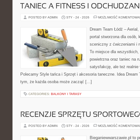
TANIEC A FITNESS I ODCHUDZAN
POSTED BY ADMIN
STY - 24 - 2026
MOŻLIWOŚĆ KOMENTOWA
Dream Team Łódź – Aerial, 
portal stworzona dla osób, 
sceniczny z ćwiczeniami i r
To miejsce dla wszystkich, 
powietrzna oraz taniec na ru
satysfakcję, ale też realnie
Polecamy Style tańca i Sprzęt i akcesoria taneczne. Idea Dream 
tym, że każda osoba może zacząć […]
CATEGORIES:
BALKONY I TARASY
RECENZJE SPRZĘTU SPORTOWE
POSTED BY ADMIN
STY - 24 - 2026
MOŻLIWOŚĆ KOMENTOWA
Bieganiewwarszawie.pl to p