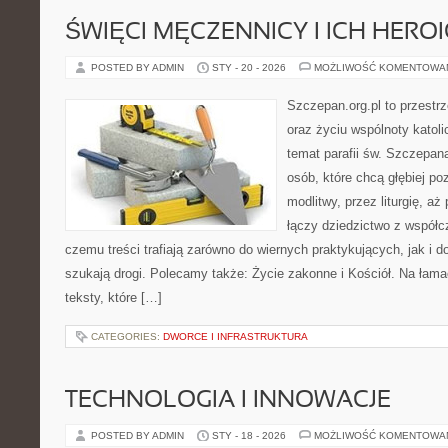
ŚWIĘCI MĘCZENNICY I ICH HERO
POSTED BY ADMIN
STY - 20 - 2026
MOŻLIWOŚĆ KOMENTOWA
Szczepan.org.pl to przest
oraz życiu wspólnoty katoli
temat parafii św. Szczepan
osób, które chcą głębiej p
modlitwy, przez liturgię, aż
łączy dziedzictwo z współc
czemu treści trafiają zarówno do wiernych praktykujących, jak i do
szukają drogi. Polecamy także: Życie zakonne i Kościół. Na łama
teksty, które […]
CATEGORIES:
DWORCE I INFRASTRUKTURA
TECHNOLOGIA I INNOWACJE
POSTED BY ADMIN
STY - 18 - 2026
MOŻLIWOŚĆ KOMENTOWA