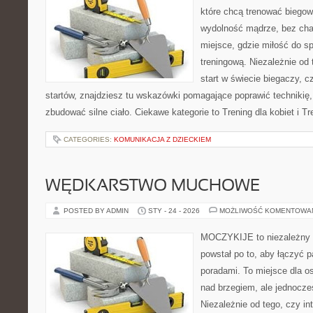
które chcą trenować biegowo
wydolność mądrze, bez chao
miejsce, gdzie miłość do sp
treningową. Niezależnie od
start w świecie biegaczy, 
startów, znajdziesz tu wskazówki pomagające poprawić technikię,
zbudować silne ciało. Ciekawe kategorie to Trening dla kobiet i Tr
CATEGORIES:
KOMUNIKACJA Z DZIECKIEM
WĘDKARSTWO MUCHOWE
POSTED BY ADMIN
STY - 24 - 2026
MOŻLIWOŚĆ KOMENTOWA
MOCZYKIJE to niezależny w
powstał po to, aby łączyć 
poradami. To miejsce dla o
nad brzegiem, ale jednocze
Niezależnie od tego, czy in