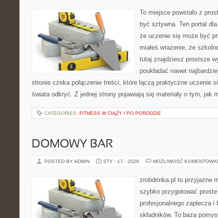
To miejsce powstało z prost
być sztywna. Ten portal dl
że uczenie się może być pr
miałeś wrażenie, że szkoln
tutaj znajdziesz prostsze w
poukładać nawet najbardzie
stronie czeka połączenie treści, które łączą praktyczne uczenie 
świata odkryć. Z jednej strony pojawiają się materiały o tym, jak
CATEGORIES:
FITNESS W CIĄŻY I PO PORODZIE
DOMOWY BAR
POSTED BY ADMIN
STY - 17 - 2026
MOŻLIWOŚĆ KOMENTOWA
zrobdrinka.pl to przyjazne 
szybko przygotować proste
profesjonalnego zaplecza i
składników. To baza pomysłó