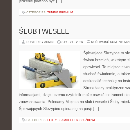
jedzenie powinno być […]
CATEGORIES:
TUNING PREMIUM
ŚLUB I WESELE
POSTED BY ADMIN
STY - 21 - 2026
MOŻLIWOŚĆ KOMENTOWA
Śpiewające Skrzypce to si
światu brzmień, w którym s
opowieści. To miejsce stwo
słuchać świadomie, a także 
doskonalić technikę na in
Strona łączy praktyczne ws
informacjami, dzięki czemu czytelnik może oswoić instrument ni
zaawansowania. Polecamy Miejsca na ślub i wesele i Śluby międ
Śpiewających Skrzypiec opiera się na pasji […]
CATEGORIES:
FLOTY I SAMOCHODY SŁUŻBOWE