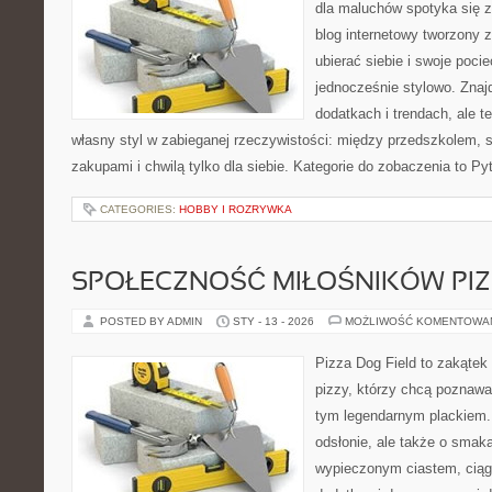
dla maluchów spotyka się z
blog internetowy tworzony z
ubierać siebie i swoje poci
jednocześnie stylowo. Znajd
dodatkach i trendach, ale t
własny styl w zabieganej rzeczywistości: między przedszkolem, 
zakupami i chwilą tylko dla siebie. Kategorie do zobaczenia to Py
CATEGORIES:
HOBBY I ROZRYWKA
SPOŁECZNOŚĆ MIŁOŚNIKÓW PIZ
POSTED BY ADMIN
STY - 13 - 2026
MOŻLIWOŚĆ KOMENTOWA
Pizza Dog Field to zakątek
pizzy, którzy chcą poznawa
tym legendarnym plackiem. 
odsłonie, ale także o smaka
wypieczonym ciastem, ciąg