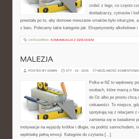
zrobić z tego, co często cz
dosładzaczy, cytrusów i lo
powstała po to, aby domowe mieszanie smaków było intuicyjne, a
z baru. Polecamy takie kategorie jak: Eksperymenty alkoholowe i
CATEGORIES:
KOMUNIKACJA Z DZIECKIEM
MALEZJA
POSTED BY ADMIN
STY - 16 - 2026
MOŻLIWOŚĆ KOMENTOWA
Polka w NZ to wędrowny por
osobach, które marzą o Now
do Oz albo po prostu chcą 
ciekawości. To miejsce, gd
spotykają się z relacjami z 
zamienia się w świadome p
motywacje na wyjazdy krótkie i długie, na podróż samochodem, n
wędrówkę pełną emocji. Kategorie do czytania […]