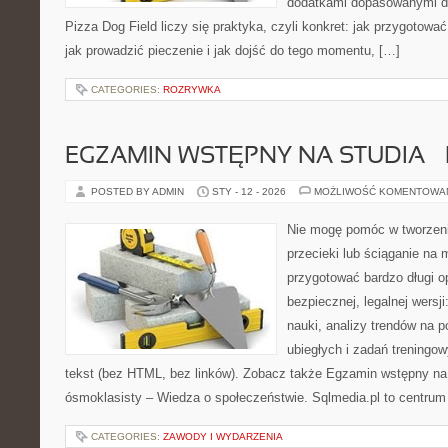
dodatkami dopasowanymi do
Pizza Dog Field liczy się praktyka, czyli konkret: jak przygotować
jak prowadzić pieczenie i jak dojść do tego momentu, […]
CATEGORIES:
ROZRYWKA
EGZAMIN WSTĘPNY NA STUDIA 
POSTED BY ADMIN
STY - 12 - 2026
MOŻLIWOŚĆ KOMENTOWA
Nie mogę pomóc w tworzeniu 
przecieki lub ściąganie na 
przygotować bardzo długi o
bezpiecznej, legalnej wersj
nauki, analizy trendów na p
ubiegłych i zadań treningo
tekst (bez HTML, bez linków). Zobacz także Egzamin wstępny na 
ósmoklasisty – Wiedza o społeczeństwie. Sqlmedia.pl to centrum
CATEGORIES:
ZAWODY I WYDARZENIA