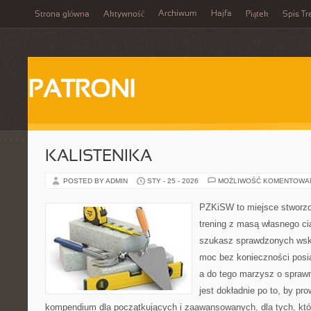
Archiwum
Hajfa
Strona główna
Aktywność
Piątek
Spis Tr
PATRONI
KALISTENIKA
POSTED BY ADMIN
STY - 25 - 2026
MOŻLIWOŚĆ KOMENTOWA
PZKiSW to miejsce stworzo
trening z masą własnego ciał
szukasz sprawdzonych ws
moc bez konieczności posiad
a do tego marzysz o sprawn
jest dokładnie po to, by pr
kompendium dla początkujących i zaawansowanych, dla tych, któ