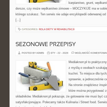
karpiarstwo, grunt, wędka
dorsze, czy może wędkarstwo zimowe – MOCZYKIJE ma w sobie d
którego szukasz. Ten serwis nie udaje encyklopedii oderwanej od r
[…]
CATEGORIES:
ROLA DIETY W REHABILITACJI
SEZONOWE PRZEPISY
POSTED BY ADMIN
STY - 22 - 2026
MOŻLIWOŚĆ KOMENTOWA
Mediaknorr.pl to praktyczny
z myślą o osobach szukają
kuchni. To miejsce dla tyc
sprawnie, a jednocześnie 
Na stronie znajdziesz inspi
które można przygotować z
składników. Mediaknorr.pl pokazuje, że gotowanie nie musi być c
satysfakcjonujące. Polecamy także Kulinaria i Street food. Serwis 