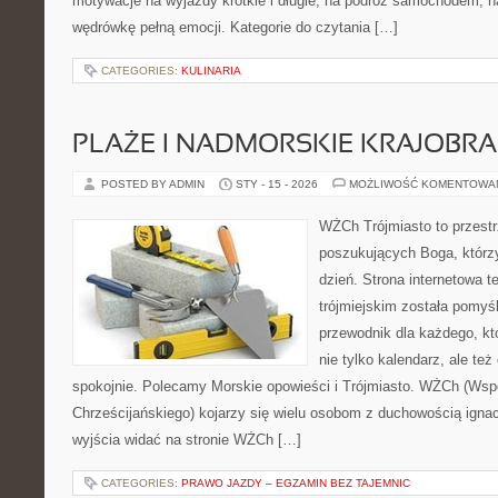
motywacje na wyjazdy krótkie i długie, na podróż samochodem, n
wędrówkę pełną emocji. Kategorie do czytania […]
CATEGORIES:
KULINARIA
PLAŻE I NADMORSKIE KRAJOBR
POSTED BY ADMIN
STY - 15 - 2026
MOŻLIWOŚĆ KOMENTOWA
WŻCh Trójmiasto to przest
poszukujących Boga, którz
dzień. Strona internetowa t
trójmiejskim została pomyś
przewodnik dla każdego, kt
nie tylko kalendarz, ale też
spokojnie. Polecamy Morskie opowieści i Trójmiasto. WŻCh (Wsp
Chrześcijańskiego) kojarzy się wielu osobom z duchowością ignac
wyjścia widać na stronie WŻCh […]
CATEGORIES:
PRAWO JAZDY – EGZAMIN BEZ TAJEMNIC