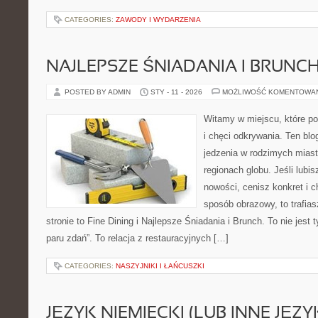
CATEGORIES:
ZAWODY I WYDARZENIA
NAJLEPSZE ŚNIADANIA I BRUNC
POSTED BY ADMIN
STY - 11 - 2026
MOŻLIWOŚĆ KOMENTOWA
Witamy w miejscu, które po
i chęci odkrywania. Ten blo
jedzenia w rodzimych mias
regionach globu. Jeśli lubi
nowości, cenisz konkret i 
sposób obrazowy, to trafias
stronie to Fine Dining i Najlepsze Śniadania i Brunch. To nie jest t
paru zdań”. To relacja z restauracyjnych […]
CATEGORIES:
NASZYJNIKI I ŁAŃCUSZKI
JĘZYK NIEMIECKI (LUB INNE JĘZY