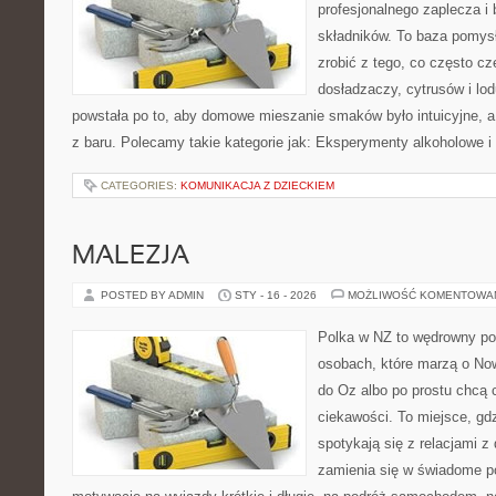
profesjonalnego zaplecza i
składników. To baza pomysłó
zrobić z tego, co często cz
dosładzaczy, cytrusów i lo
powstała po to, aby domowe mieszanie smaków było intuicyjne, a
z baru. Polecamy takie kategorie jak: Eksperymenty alkoholowe i
CATEGORIES:
KOMUNIKACJA Z DZIECKIEM
MALEZJA
POSTED BY ADMIN
STY - 16 - 2026
MOŻLIWOŚĆ KOMENTOWA
Polka w NZ to wędrowny por
osobach, które marzą o Now
do Oz albo po prostu chcą 
ciekawości. To miejsce, gd
spotykają się z relacjami z 
zamienia się w świadome p