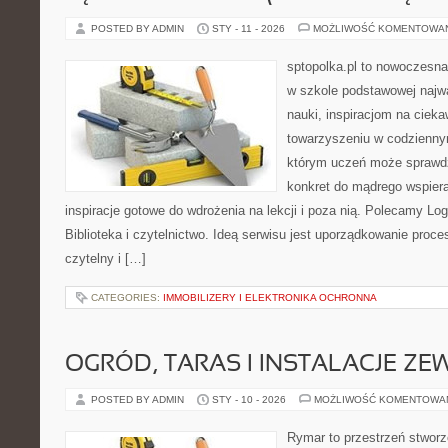
POSTED BY ADMIN
STY - 11 - 2026
MOŻLIWOŚĆ KOMENTOWA
sptopolka.pl to nowoczesna
w szkole podstawowej najw
nauki, inspiracjom na cieka
towarzyszeniu w codziennym
którym uczeń może sprawdzi
konkret do mądrego wspiera
inspiracje gotowe do wdrożenia na lekcji i poza nią. Polecamy Lo
Biblioteka i czytelnictwo. Ideą serwisu jest uporządkowanie proce
czytelny i […]
CATEGORIES:
IMMOBILIZERY I ELEKTRONIKA OCHRONNA
OGRÓD, TARAS I INSTALACJE Z
POSTED BY ADMIN
STY - 10 - 2026
MOŻLIWOŚĆ KOMENTOWA
Rymar to przestrzeń stworz