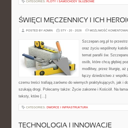
CATEGORIES:
FLOTY I SAMOCHODY SŁUŻBOWE
ŚWIĘCI MĘCZENNICY I ICH HERO
POSTED BY ADMIN
STY - 20 - 2026
MOŻLIWOŚĆ KOMENTOWA
Szczepan.org.pl to przest
oraz życiu wspólnoty katoli
temat parafii św. Szczepan
osób, które chcą głębiej p
modlitwy, przez liturgię, aż
łączy dziedzictwo z współc
czemu treści trafiają zarówno do wiernych praktykujących, jak i do
szukają drogi. Polecamy także: Życie zakonne i Kościół. Na łama
teksty, które […]
CATEGORIES:
DWORCE I INFRASTRUKTURA
TECHNOLOGIA I INNOWACJE