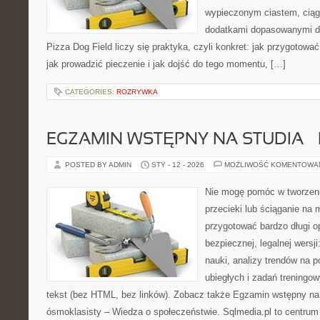
wypieczonym ciastem, ciąg
dodatkami dopasowanymi do
Pizza Dog Field liczy się praktyka, czyli konkret: jak przygotować
jak prowadzić pieczenie i jak dojść do tego momentu, […]
CATEGORIES:
ROZRYWKA
EGZAMIN WSTĘPNY NA STUDIA 
POSTED BY ADMIN
STY - 12 - 2026
MOŻLIWOŚĆ KOMENTOWA
Nie mogę pomóc w tworzeniu 
przecieki lub ściąganie na 
przygotować bardzo długi o
bezpiecznej, legalnej wersj
nauki, analizy trendów na p
ubiegłych i zadań treningo
tekst (bez HTML, bez linków). Zobacz także Egzamin wstępny na 
ósmoklasisty – Wiedza o społeczeństwie. Sqlmedia.pl to centrum