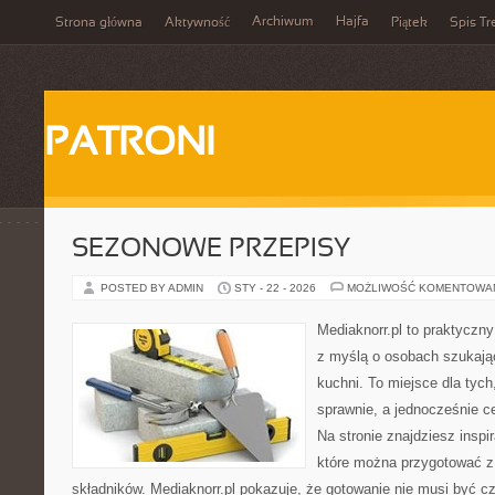
Archiwum
Hajfa
Strona główna
Aktywność
Piątek
Spis Tr
PATRONI
SEZONOWE PRZEPISY
POSTED BY ADMIN
STY - 22 - 2026
MOŻLIWOŚĆ KOMENTOWA
Mediaknorr.pl to praktyczny
z myślą o osobach szukają
kuchni. To miejsce dla tyc
sprawnie, a jednocześnie 
Na stronie znajdziesz inspi
które można przygotować z
składników. Mediaknorr.pl pokazuje, że gotowanie nie musi być c