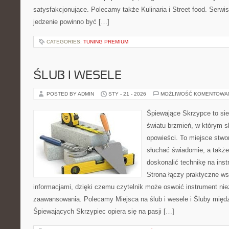
satysfakcjonujące. Polecamy także Kulinaria i Street food. Serwis 
jedzenie powinno być […]
CATEGORIES:
TUNING PREMIUM
ŚLUB I WESELE
POSTED BY ADMIN
STY - 21 - 2026
MOŻLIWOŚĆ KOMENTOWA
Śpiewające Skrzypce to si
światu brzmień, w którym s
opowieści. To miejsce stwo
słuchać świadomie, a także 
doskonalić technikę na in
Strona łączy praktyczne ws
informacjami, dzięki czemu czytelnik może oswoić instrument ni
zaawansowania. Polecamy Miejsca na ślub i wesele i Śluby międ
Śpiewających Skrzypiec opiera się na pasji […]