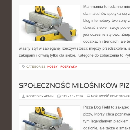
Mammamia to rodzinne miej
dla maluchów spotyka się z
blog internetowy tworzony z
ubierać siebie i swoje poci
jednocześnie stylowo. Znajd
dodatkach i trendach, ale t
własny styl w zabieganej rzeczywistości: między przedszkolem, 
zakupami i chwilą tylko dla siebie. Kategorie do zobaczenia to Py
CATEGORIES:
HOBBY I ROZRYWKA
SPOŁECZNOŚĆ MIŁOŚNIKÓW PIZ
POSTED BY ADMIN
STY - 13 - 2026
MOŻLIWOŚĆ KOMENTOWA
Pizza Dog Field to zakątek
pizzy, którzy chcą poznawa
tym legendarnym plackiem. 
odsłonie, ale także o smaka