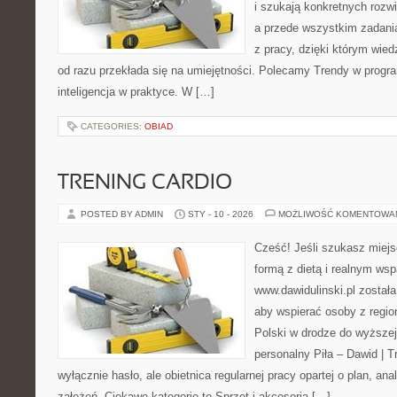
i szukają konkretnych rozwi
a przede wszystkim zadani
z pracy, dzięki którym wiedz
od razu przekłada się na umiejętności. Polecamy Trendy w progr
inteligencja w praktyce. W […]
CATEGORIES:
OBIAD
TRENING CARDIO
POSTED BY ADMIN
STY - 10 - 2026
MOŻLIWOŚĆ KOMENTOWA
Cześć! Jeśli szukasz miejsc
formą z dietą i realnym wsp
www.dawidulinski.pl został
aby wspierać osoby z region
Polski w drodze do wyższej
personalny Piła – Dawid | Tre
wyłącznie hasło, ale obietnica regularnej pracy opartej o plan, an
założeń. Ciekawe kategorie to Sprzęt i akcesoria […]