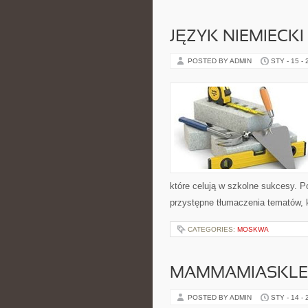
JĘZYK NIEMIECKI
POSTED BY ADMIN
STY - 15 -
które celują w szkolne sukcesy. P
przystępne tłumaczenia tematów, k
CATEGORIES:
MOSKWA
MAMMAMIASKLE
POSTED BY ADMIN
STY - 14 -