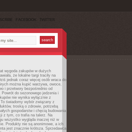
SCRIBE
FACEBOOK
TWITTER
 lat wygoda zakupów w dużych
wiała, że lokalne targi traciły na
ziś jednak coraz więcej osób wraca do
tórych można kupić warzywa, owoce,
wo i przetwory bezpośrednio od
. Powrót do sezonowego jedzenia i
akupów nie wynika wyłącznie z
 To świadomy wybór związany z
duktów, troską o zdrowie, potrzebą
małych gospodarstw i chęcią budowania
cji z tym, co trafia na talerz. Na
gu wszystko wygląda inaczej niż w
e. Produkty nie są anonimowe, a ich
enta jest znacznie krótsza. Sprzedawca