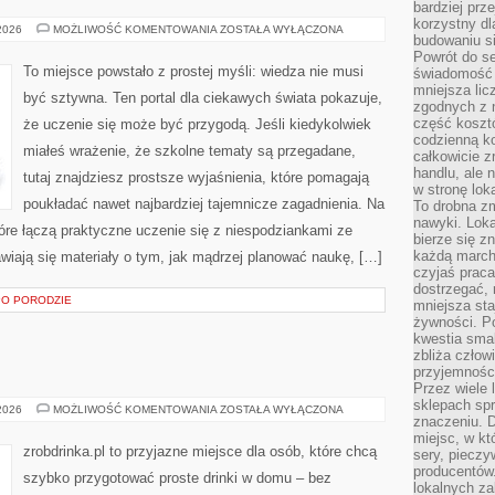
bardziej prz
korzystny dl
TECHNOLOGIA
 2026
MOŻLIWOŚĆ KOMENTOWANIA
ZOSTAŁA WYŁĄCZONA
budowaniu si
I
INNOWACJE
Powrót do s
To miejsce powstało z prostej myśli: wiedza nie musi
świadomość e
mniejsza li
być sztywna. Ten portal dla ciekawych świata pokazuje,
zgodnych z 
część koszt
że uczenie się może być przygodą. Jeśli kiedykolwiek
codzienną k
miałeś wrażenie, że szkolne tematy są przegadane,
całkowicie 
handlu, ale
tutaj znajdziesz prostsze wyjaśnienia, które pomagają
w stronę lo
poukładać nawet najbardziej tajemnicze zagadnienia. Na
To drobna z
nawyki. Loka
tóre łączą praktyczne uczenie się z niespodziankami ze
bierze się 
każdą march
awiają się materiały o tym, jak mądrzej planować naukę, […]
czyjaś prac
dostrzegać, 
 PO PORODZIE
mniejsza sta
żywności. Po
kwestia smak
zbliża człow
przyjemnośc
Przez wiele
sklepach spra
DOMOWY
 2026
MOŻLIWOŚĆ KOMENTOWANIA
ZOSTAŁA WYŁĄCZONA
znaczeniu. D
BAR
miejsc, w k
zrobdrinka.pl to przyjazne miejsce dla osób, które chcą
sery, pieczy
producentów
szybko przygotować proste drinki w domu – bez
lokalnych z