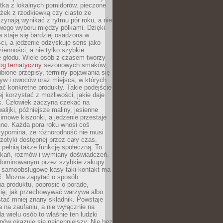
tka z lokalnych pomidorów, pieczone
ożek z rzodkiewką czy ciasto ze
zynają wynikać z rytmu pór roku, a nie
wego wyboru między półkami. Dzięki
 staje się bardziej osadzona w
ci, a jedzenie odzyskuje sens jako
ienności, a nie tylko szybkie
e głodu. Wiele osób z czasem tworzy
log tematyczny
sezonowych smaków,
ubione przepisy, terminy pojawiania się
yw i owoców oraz miejsca, w których
ć konkretne produkty. Takie podejście
ej korzystać z możliwości, jakie daje
ek. Człowiek zaczyna czekać na
alijki, późniejsze maliny, jesienne
imowe kiszonki, a jedzenie przestaje
ne. Każda pora roku wnosi coś
zypomina, że różnorodność nie musi
otyki dostępnej przez cały czas.
i pełnią także funkcję społeczną. To
tkań, rozmów i wymiany doświadczeń.
dominowanym przez szybkie zakupy
i samoobsługowe kasy taki kontakt ma
ć. Można zapytać o sposób
a produktu, poprosić o poradę,
się, jak przechowywać warzywa albo
tać mniej znany składnik. Powstaje
ta na zaufaniu, a nie wyłącznie na
la wielu osób to właśnie ten ludzki
ów okazuje się najcenniejszy. Nie bez