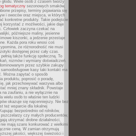
e głodu. Wiele osób z czasem tworzy
log tematyczny
sezonowych smaków,
ubione przepisy, terminy pojawiania się
yw i owoców oraz miejsca, w których
ć konkretne produkty. Takie podejście
ej korzystać z możliwości, jakie daje
ek. Człowiek zaczyna czekać na
alijki, późniejsze maliny, jesienne
imowe kiszonki, a jedzenie przestaje
ne. Każda pora roku wnosi coś
zypomina, że różnorodność nie musi
otyki dostępnej przez cały czas.
i pełnią także funkcję społeczną. To
tkań, rozmów i wymiany doświadczeń.
dominowanym przez szybkie zakupy
i samoobsługowe kasy taki kontakt ma
ć. Można zapytać o sposób
a produktu, poprosić o poradę,
się, jak przechowywać warzywa albo
tać mniej znany składnik. Powstaje
ta na zaufaniu, a nie wyłącznie na
la wielu osób to właśnie ten ludzki
ów okazuje się najcenniejszy. Nie bez
st też wsparcie dla lokalnej
Kupując bezpośrednio od rolników,
 pszczelarzy czy małych producentów,
gają utrzymać drobne działalności,
 nie mają szans konkurować z wielkimi
łącznie ceną. W zamian otrzymują
yższej jakości, większej świeżości i