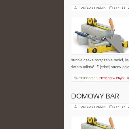
POSTED BY ADMIN
STY - 18 -
stronie czeka połączenie treści, k
świata odkryć. Z jednej strony poj
CATEGORIES:
FITNESS W CIĄŻY I
DOMOWY BAR
POSTED BY ADMIN
STY - 17 -