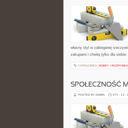
własny styl w zabieganej rzeczyw
zakupami i chwilą tylko dla siebie
CATEGORIES:
HOBBY I ROZRYWKA
SPOŁECZNOŚĆ M
POSTED BY ADMIN
STY - 13 -