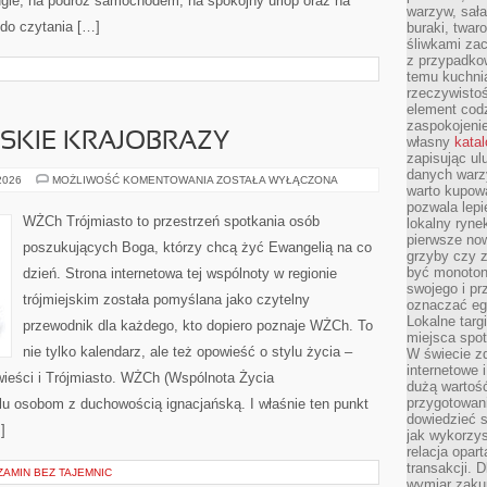
ugie, na podróż samochodem, na spokojny urlop oraz na
warzyw, sała
 do czytania […]
buraki, twar
śliwkami zac
z przypadko
temu kuchnia
rzeczywistoś
element codz
zaspokojeni
SKIE KRAJOBRAZY
własny
kata
zapisując ul
danych warz
PLAŻE
 2026
MOŻLIWOŚĆ KOMENTOWANIA
ZOSTAŁA WYŁĄCZONA
warto kupowa
I
NADMORSKIE
pozwala lepi
KRAJOBRAZY
WŻCh Trójmiasto to przestrzeń spotkania osób
lokalny ryn
pierwsze now
poszukujących Boga, którzy chcą żyć Ewangelią na co
grzyby czy z
być monoton
dzień. Strona internetowa tej wspólnoty w regionie
swojego i pr
trójmiejskim została pomyślana jako czytelny
oznaczać egz
Lokalne targ
przewodnik dla każdego, kto dopiero poznaje WŻCh. To
miejsca spo
nie tylko kalendarz, ale też opowieść o stylu życia –
W świecie z
internetowe 
ieści i Trójmiasto. WŻCh (Wspólnota Życia
dużą wartoś
przygotowani
elu osobom z duchowością ignacjańską. I właśnie ten punkt
dowiedzieć 
]
jak wykorzys
relacja opar
transakcji. D
AMIN BEZ TAJEMNIC
wymiar zakup