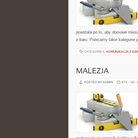
powstała po to, aby domowe miesz
z baru. Polecamy takie kategorie 
CATEGORIES:
KOMUNIKACJA Z DZI
MALEZJA
POSTED BY ADMIN
STY - 16 -