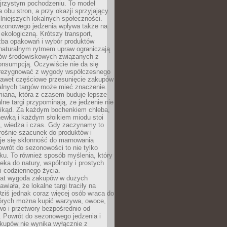
ejrzystym pochodzeniu. To model
a obu stron, a przy okazji sprzyjający
lniejszych lokalnych społeczności.
ezonowego jedzenia wpływa także na
kologiczną. Krótszy transport,
czba opakowań i wybór produktów
naturalnym rytmem upraw ograniczają
ów środowiskowych związanych z
onsumpcją. Oczywiście nie da się
zrezygnować z wygody współczesnego
 nawet częściowe przesunięcie zakupów
kalnych targów może mieć znaczenie.
miana, która z czasem buduje lepsze
lne targi przypominają, że jedzenie nie
znikąd. Za każdym bochenkiem chleba,
ewką i każdym słoikiem miodu stoi
a, wiedza i czas. Gdy zaczynamy to
rośnie szacunek do produktów i
je się skłonność do marnowania
wrót do sezonowości to nie tylko
u. To również sposób myślenia, który
ieka do natury, wspólnoty i prostych
i codziennego życia.
 lat wygoda zakupów w dużych
wiała, że lokalne targi traciły na
ziś jednak coraz więcej osób wraca do
tórych można kupić warzywa, owoce,
wo i przetwory bezpośrednio od
. Powrót do sezonowego jedzenia i
akupów nie wynika wyłącznie z