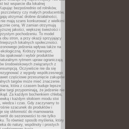
st też wsparcie dla lokalnej
Kupując bezpośrednio od rolników,
 pszczelarzy czy małych producentów,
gają utrzymać drobne działalności,
 nie mają szans konkurować z wielkimi
łącznie ceną. W zamian otrzymują
yższej jakości, większej świeżości i
ejrzystym pochodzeniu. To model
a obu stron, a przy okazji sprzyjający
lniejszych lokalnych społeczności.
ezonowego jedzenia wpływa także na
kologiczną. Krótszy transport,
czba opakowań i wybór produktów
naturalnym rytmem upraw ograniczają
ów środowiskowych związanych z
onsumpcją. Oczywiście nie da się
zrezygnować z wygody współczesnego
 nawet częściowe przesunięcie zakupów
kalnych targów może mieć znaczenie.
miana, która z czasem buduje lepsze
lne targi przypominają, że jedzenie nie
znikąd. Za każdym bochenkiem chleba,
ewką i każdym słoikiem miodu stoi
a, wiedza i czas. Gdy zaczynamy to
rośnie szacunek do produktów i
je się skłonność do marnowania
wrót do sezonowości to nie tylko
u. To również sposób myślenia, który
ieka do natury, wspólnoty i prostych
i codziennego życia.