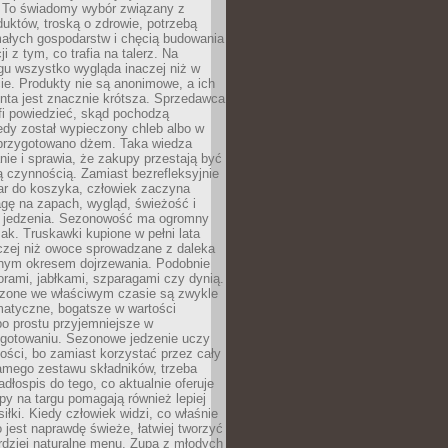
 To świadomy wybór związany z
duktów, troską o zdrowie, potrzebą
małych gospodarstw i chęcią budowania
cji z tym, co trafia na talerz. Na
gu wszystko wygląda inaczej niż w
e. Produkty nie są anonimowe, a ich
enta jest znacznie krótsza. Sprzedawca
fi powiedzieć, skąd pochodzą
edy został wypieczony chleb albo w
 przygotowano dżem. Taka wiedza
nie i sprawia, że zakupy przestają być
 czynnością. Zamiast bezrefleksyjnie
ar do koszyka, człowiek zaczyna
gę na zapach, wygląd, świeżość i
 jedzenia. Sezonowość ma ogromny
k. Truskawki kupione w pełni lata
czej niż owoce sprowadzane z daleka
lnym okresem dojrzewania. Podobnie
orami, jabłkami, szparagami czy dynią.
dzone we właściwym czasie są zwykle
matyczne, bogatsze w wartości
o prostu przyjemniejsze w
gotowaniu. Sezonowe jedzenie uczy
ości, bo zamiast korzystać przez cały
amego zestawu składników, trzeba
dłospis do tego, co aktualnie oferuje
py na targu pomagają również lepiej
iłki. Kiedy człowiek widzi, co właśnie
o jest naprawdę świeże, łatwiej tworzyć
rdziej naturalne menu. Zupa z młodych