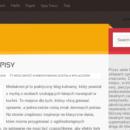
wum
Hajfa
Tagi
Piątek
Spis Treści
SUB
PISY
Przez wiele
sklepach spra
SEZONOWE
 2026
MOŻLIWOŚĆ KOMENTOWANIA
ZOSTAŁA WYŁĄCZONA
znaczeniu. D
PRZEPISY
miejsc, w k
Mediaknorr.pl to praktyczny blog kulinarny, który powstał
sery, pieczy
producentów
z myślą o osobach szukających łatwych rozwiązań w
lokalnych z
sentymentu.
kuchni. To miejsce dla tych, którzy chcą gotować
jakością pro
sprawnie, a jednocześnie cenią smak domowych potraw.
wspierania 
bliższej rela
Na stronie znajdziesz inspiracje na klasyczne dania,
lokalnym tar
które można przygotować z ogólnodostępnych
supermarkeci
droga do kli
e, że gotowanie nie musi być czasochłonne, aby efekty były