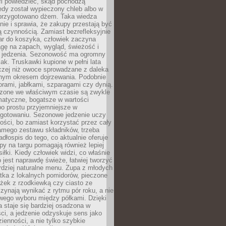
fi powiedzieć, skąd pochodzą
edy został wypieczony chleb albo w
 przygotowano dżem. Taka wiedza
nie i sprawia, że zakupy przestają być
 czynnością. Zamiast bezrefleksyjnie
ar do koszyka, człowiek zaczyna
gę na zapach, wygląd, świeżość i
 jedzenia. Sezonowość ma ogromny
k. Truskawki kupione w pełni lata
czej niż owoce sprowadzane z daleka
lnym okresem dojrzewania. Podobnie
orami, jabłkami, szparagami czy dynią.
dzone we właściwym czasie są zwykle
matyczne, bogatsze w wartości
o prostu przyjemniejsze w
gotowaniu. Sezonowe jedzenie uczy
ości, bo zamiast korzystać przez cały
amego zestawu składników, trzeba
dłospis do tego, co aktualnie oferuje
py na targu pomagają również lepiej
iłki. Kiedy człowiek widzi, co właśnie
o jest naprawdę świeże, łatwiej tworzyć
rdziej naturalne menu. Zupa z młodych
tka z lokalnych pomidorów, pieczone
ożek z rzodkiewką czy ciasto ze
zynają wynikać z rytmu pór roku, a nie
wego wyboru między półkami. Dzięki
 staje się bardziej osadzona w
ci, a jedzenie odzyskuje sens jako
ienności, a nie tylko szybkie