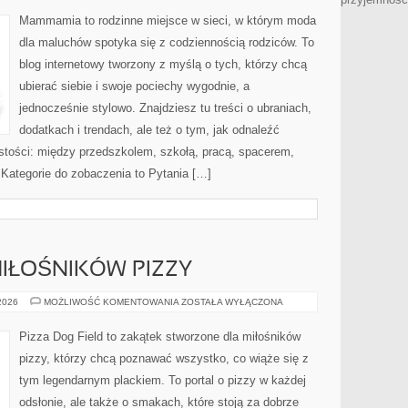
Mammamia to rodzinne miejsce w sieci, w którym moda
dla maluchów spotyka się z codziennością rodziców. To
blog internetowy tworzony z myślą o tych, którzy chcą
ubierać siebie i swoje pociechy wygodnie, a
jednocześnie stylowo. Znajdziesz tu treści o ubraniach,
dodatkach i trendach, ale też o tym, jak odnaleźć
istości: między przedszkolem, szkołą, pracą, spacerem,
. Kategorie do zobaczenia to Pytania […]
IŁOŚNIKÓW PIZZY
SPOŁECZNOŚĆ
 2026
MOŻLIWOŚĆ KOMENTOWANIA
ZOSTAŁA WYŁĄCZONA
MIŁOŚNIKÓW
PIZZY
Pizza Dog Field to zakątek stworzone dla miłośników
pizzy, którzy chcą poznawać wszystko, co wiąże się z
tym legendarnym plackiem. To portal o pizzy w każdej
odsłonie, ale także o smakach, które stoją za dobrze