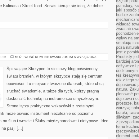
często potra
pomidory, ki
Kulinaria i Street food. Serwis kieruje się ideą, że dobre
jaki sposób
buduje zaufa
mechaniczną
wkładać tow
zwracać uwa
pochodzenie
wpływ na sma
smakują ina
poza natura
jest z pomid
Produkty je
ŚLUB
 2026
MOŻLIWOŚĆ KOMENTOWANIA
ZOSTAŁA WYŁĄCZONA
I
bardziej aro
WESELE
odżywcze i p
Śpiewające Skrzypce to sieciowy blog poświęcony
codziennym 
też kreatywn
światu brzmień, w którym skrzypce stają się centrum
rok z tego s
opowieści. To miejsce stworzone dla osób, które chcą
dopasować ja
natura. Zaku
słuchać świadomie, a także dla tych, którzy pragną
planować pos
doskonalić technikę na instrumencie smyczkowym.
dojrzewa i c
prostsze, ba
Strona łączy praktyczne wskazówki z rzetelnymi
warzyw, sała
buraki, twar
lnik może oswoić instrument niezależnie od poziomu
śliwkami zac
na ślub i wesele i Śluby międzynarodowe i nietypowe. Idea
z przypadko
temu kuchnia
 na pasji […]
rzeczywistoś
element codz