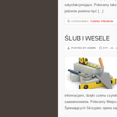
satysfakcjonujące. Polecamy także 
jedzenie powinno być […]
CATEGORIES:
TUNING PREMIUM
ŚLUB I WESELE
POSTED BY ADMIN
STY - 21 -
informacjami, dzięki czemu czyte
zaawansowania. Polecamy Miejsca 
Śpiewających Skrzypiec opiera się