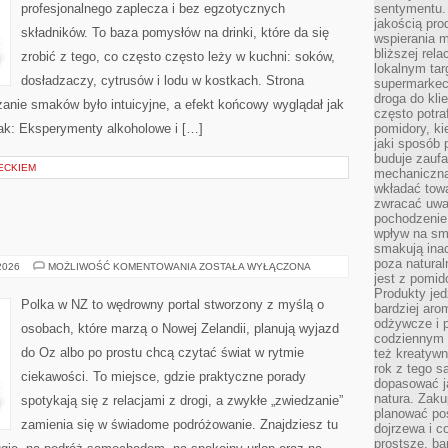
profesjonalnego zaplecza i bez egzotycznych
sentymentu.
jakością pro
składników. To baza pomysłów na drinki, które da się
wspierania 
bliższej rela
zrobić z tego, co często często leży w kuchni: soków,
lokalnym tar
dosładzaczy, cytrusów i lodu w kostkach. Strona
supermarkeci
droga do kli
anie smaków było intuicyjne, a efekt końcowy wyglądał jak
często potra
jak: Eksperymenty alkoholowe i […]
pomidory, ki
jaki sposób
buduje zaufa
ECKIEM
mechaniczną
wkładać tow
zwracać uwa
pochodzenie
wpływ na sma
smakują ina
poza natura
MALEZJA
 2026
MOŻLIWOŚĆ KOMENTOWANIA
ZOSTAŁA WYŁĄCZONA
jest z pomid
Produkty je
Polka w NZ to wędrowny portal stworzony z myślą o
bardziej aro
odżywcze i p
osobach, które marzą o Nowej Zelandii, planują wyjazd
codziennym 
do Oz albo po prostu chcą czytać świat w rytmie
też kreatywn
rok z tego s
ciekawości. To miejsce, gdzie praktyczne porady
dopasować ja
natura. Zaku
spotykają się z relacjami z drogi, a zwykłe „zwiedzanie”
planować pos
zamienia się w świadome podróżowanie. Znajdziesz tu
dojrzewa i c
prostsze, ba