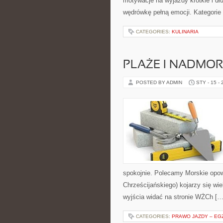
motywacje na wyjazdy krótkie i dł
wędrówkę pełną emocji. Kategorie
CATEGORIES:
KULINARIA
PLAŻE I NADMOR
POSTED BY ADMIN
STY - 15 -
spokojnie. Polecamy Morskie opow
Chrześcijańskiego) kojarzy się wi
wyjścia widać na stronie WŻCh […
CATEGORIES:
PRAWO JAZDY – EGZ