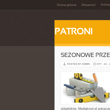
Archi
Strona główna
Aktywność
PATRONI
SEZONOWE PRZE
POSTED BY ADMIN
STY - 22 -
składników. Mediaknorr.pl pokazuj