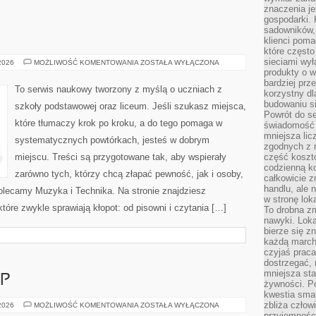
znaczenia je
gospodarki. 
sadowników,
klienci poma
które często
sieciami wy
JĘZYK
 2026
MOŻLIWOŚĆ KOMENTOWANIA
ZOSTAŁA WYŁĄCZONA
NIEMIECKI
produkty o w
bardziej prz
To serwis naukowy tworzony z myślą o uczniach z
korzystny dl
budowaniu si
szkoły podstawowej oraz liceum. Jeśli szukasz miejsca,
Powrót do s
które tłumaczy krok po kroku, a do tego pomaga w
świadomość e
mniejsza li
systematycznych powtórkach, jesteś w dobrym
zgodnych z 
miejscu. Treści są przygotowane tak, aby wspierały
część koszt
codzienną k
zarówno tych, którzy chcą złapać pewność, jak i osoby,
całkowicie 
handlu, ale
olecamy Muzyka i Technika. Na stronie znajdziesz
w stronę lo
tóre zwykle sprawiają kłopot: od pisowni i czytania […]
To drobna z
nawyki. Loka
bierze się 
każdą march
czyjaś prac
dostrzegać, 
mniejsza sta
P
żywności. Po
kwestia smak
zbliża człow
MAMMAMIASKLEP
 2026
MOŻLIWOŚĆ KOMENTOWANIA
ZOSTAŁA WYŁĄCZONA
przyjemnośc