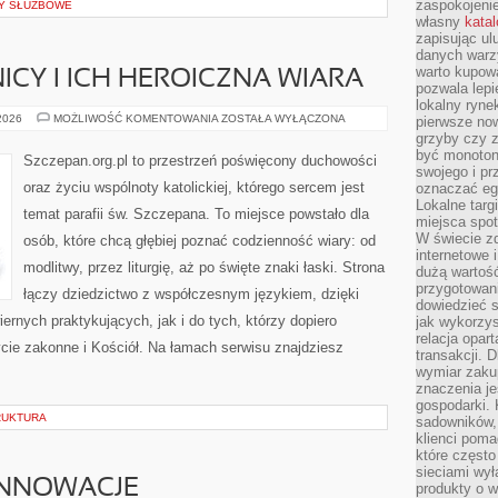
zaspokojeni
DY SŁUŻBOWE
własny
kata
zapisując ul
danych warz
warto kupowa
ICY I ICH HEROICZNA WIARA
pozwala lepi
lokalny ryn
ŚWIĘCI
 2026
MOŻLIWOŚĆ KOMENTOWANIA
ZOSTAŁA WYŁĄCZONA
pierwsze now
MĘCZENNICY
grzyby czy z
I
być monoton
ICH
Szczepan.org.pl to przestrzeń poświęcony duchowości
HEROICZNA
swojego i pr
WIARA
oraz życiu wspólnoty katolickiej, którego sercem jest
oznaczać egz
Lokalne targ
temat parafii św. Szczepana. To miejsce powstało dla
miejsca spo
W świecie z
osób, które chcą głębiej poznać codzienność wiary: od
internetowe 
modlitwy, przez liturgię, aż po święte znaki łaski. Strona
dużą wartoś
przygotowani
łączy dziedzictwo z współczesnym językiem, dzięki
dowiedzieć 
iernych praktykujących, jak i do tych, którzy dopiero
jak wykorzys
relacja opar
cie zakonne i Kościół. Na łamach serwisu znajdziesz
transakcji. D
wymiar zakup
znaczenia je
gospodarki. 
RUKTURA
sadowników,
klienci poma
które często
sieciami wy
INNOWACJE
produkty o w