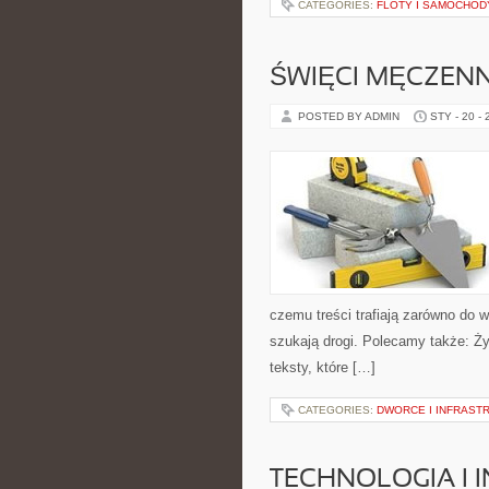
CATEGORIES:
FLOTY I SAMOCHO
ŚWIĘCI MĘCZENN
POSTED BY ADMIN
STY - 20 -
czemu treści trafiają zarówno do w
szukają drogi. Polecamy także: Ży
teksty, które […]
CATEGORIES:
DWORCE I INFRAST
TECHNOLOGIA I 