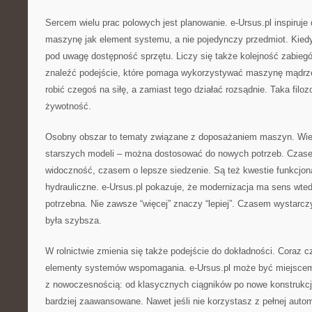
Sercem wielu prac polowych jest planowanie. e-Ursus.pl inspiruje 
maszynę jak element systemu, a nie pojedynczy przedmiot. Kiedy
pod uwagę dostępność sprzętu. Liczy się także kolejność zabieg
znaleźć podejście, które pomaga wykorzystywać maszynę mądrze:
robić czegoś na siłę, a zamiast tego działać rozsądnie. Taka filoz
żywotność.
Osobny obszar to tematy związane z doposażaniem maszyn. Wie
starszych modeli – można dostosować do nowych potrzeb. Czase
widoczność, czasem o lepsze siedzenie. Są też kwestie funkcjon
hydrauliczne. e-Ursus.pl pokazuje, że modernizacja ma sens wtedy
potrzebna. Nie zawsze “więcej” znaczy “lepiej”. Czasem wystarcz
była szybsza.
W rolnictwie zmienia się także podejście do dokładności. Coraz cz
elementy systemów wspomagania. e-Ursus.pl może być miejscem,
z nowoczesnością: od klasycznych ciągników po nowe konstrukcj
bardziej zaawansowane. Nawet jeśli nie korzystasz z pełnej auto