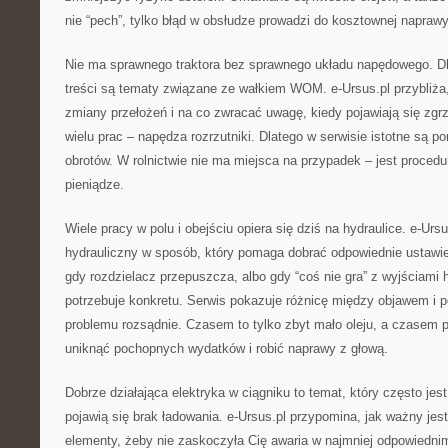
nie “pech”, tylko błąd w obsłudze prowadzi do kosztownej naprawy
Nie ma sprawnego traktora bez sprawnego układu napędowego. 
treści są tematy związane ze wałkiem WOM. e-Ursus.pl przybliża
zmiany przełożeń i na co zwracać uwagę, kiedy pojawiają się zgr
wielu prac – napędza rozrzutniki. Dlatego w serwisie istotne są 
obrotów. W rolnictwie nie ma miejsca na przypadek – jest procedu
pieniądze.
Wiele pracy w polu i obejściu opiera się dziś na hydraulice. e-Ursu
hydrauliczny w sposób, który pomaga dobrać odpowiednie ustawie
gdy rozdzielacz przepuszcza, albo gdy “coś nie gra” z wyjściami h
potrzebuje konkretu. Serwis pokazuje różnicę między objawem i 
problemu rozsądnie. Czasem to tylko zbyt mało oleju, a czasem
uniknąć pochopnych wydatków i robić naprawy z głową.
Dobrze działająca elektryka w ciągniku to temat, który często jes
pojawią się brak ładowania. e-Ursus.pl przypomina, jak ważny jest 
elementy, żeby nie zaskoczyła Cię awaria w najmniej odpowiedn