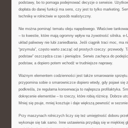
podstawy, bo to pomaga podejmować decyzje o serwisie. Użytkow
dopłata do danej funkcji ma sens, czy jest to tylko marketing. Se
technikę w rolnictwie w sposób realistyczny.
Nie można pominąć tematu oleju napędowego. Właściwe tankowanie,
– to kwestie, które mają ogromny wpływ na żywotność silnika. e-
układ paliwowy nie lubi zaniedbania. Jeśli ciągnik traci moc, ma n
“przymula”, często warto zacząć od prostych rzeczy: przewody. T
podstaw” oszczędza czas i pieniądze. Serwis zachęca do podejści
podstaw, a dopiero potem wchodź w trudniejsze naprawy.
Ważnym elementem codzienności jest także smarowanie sprzętu.
przypomina sobie o smarowniczce dopiero wtedy, gdy pojawi się z
podkreśla, że regularna konserwacja to najlepsza profilaktyka. Sma
dokręcenie elementów – to rzeczy, które robią różnicę. Dobrze utr
Mniej się psuje, mniej kosztuje i daje większą pewność w sezonie
Przy maszynach rolniczych liczy się też umiejętność doboru prze
wykonuje się tak samo. Inne ustawienia przydają się w miękkiej gl