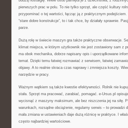
budzą nostalgię. Wiele osób pamięta je z dzieciństwa, z rodzinny
pierwszych prac w polu. To nie tylko sprzęt, ale część kultury rol
przypominać o tej wartości, łącząc ją z praktycznym podejściem. B
“stare dobre konstrukcje”, to i tak chce, by działały sprawnie. Pa
parze.
Dużą rolę w świecie maszyn gra także praktyczne obserwacje. Se
klimat miejsca, w którym użytkownik nie jest zostawiony sam z p
ma obok mechanika, dobrze napisany opis i uporządkowane infor
temat. Dzięki temu łatwiej rozmawiać z serwisem, łatwiej zamawia
objawy. A to realnie skraca czas naprawy i zmniejsza koszty. Wiedz
narzędzie w pracy.
Ważnym wątkiem są także kwestie efektywności. Rolnik nie kupu
stała. Sprzęt ma pracować, zarabiać, pomagać. e-Ursus.pl opisuj
wycisnąć z maszyny maksimum, ale bez niszczenia jej na siłę. 
warunkach, rozsądne obciążenie, regularny serwis – to prowadzi
mała zmiana w ustawieniach daje dużą różnicę w praktyce. I właśn
często najbardziej wartościowe.