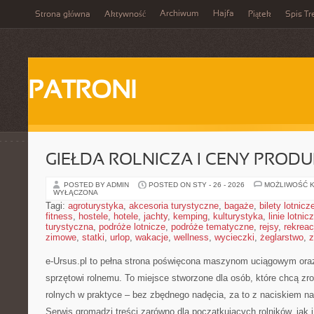
Archiwum
Hajfa
Strona główna
Aktywność
Piątek
Spis Tr
PATRONI
GIEŁDA ROLNICZA I CENY PROD
POSTED BY ADMIN
POSTED ON STY - 26 - 2026
MOŻLIWOŚĆ 
WYŁĄCZONA
Tagi:
agroturystyka
,
akcesoria turystyczne
,
bagaże
,
bilety lotnicz
fitness
,
hostele
,
hotele
,
jachty
,
kemping
,
kulturystyka
,
linie lotnic
turystyczna
,
podróże lotnicze
,
podróże tematyczne
,
rejsy
,
rekreac
zimowe
,
statki
,
urlop
,
wakacje
,
wellness
,
wycieczki
,
żeglarstwo
,
z
e-Ursus.pl to pełna strona poświęcona maszynom uciągowym ora
sprzętowi rolnemu. To miejsce stworzone dla osób, które chcą z
rolnych w praktyce – bez zbędnego nadęcia, za to z naciskiem n
Serwis gromadzi treści zarówno dla początkujących rolników, jak i