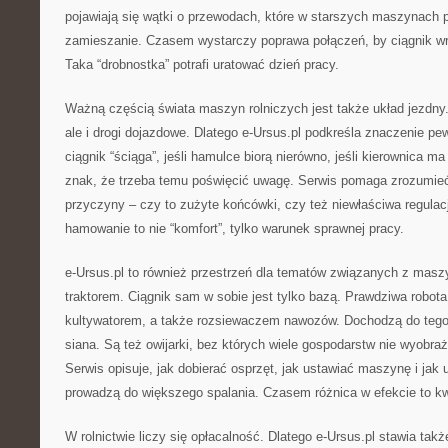
pojawiają się wątki o przewodach, które w starszych maszynach p
zamieszanie. Czasem wystarczy poprawa połączeń, by ciągnik wró
Taka “drobnostka” potrafi uratować dzień pracy.
Ważną częścią świata maszyn rolniczych jest także układ jezdny. 
ale i drogi dojazdowe. Dlatego e-Ursus.pl podkreśla znaczenie pe
ciągnik “ściąga”, jeśli hamulce biorą nierówno, jeśli kierownica m
znak, że trzeba temu poświęcić uwagę. Serwis pomaga zrozumieć
przyczyny – czy to zużyte końcówki, czy też niewłaściwa regulac
hamowanie to nie “komfort”, tylko warunek sprawnej pracy.
e-Ursus.pl to również przestrzeń dla tematów związanych z mas
traktorem. Ciągnik sam w sobie jest tylko bazą. Prawdziwa robot
kultywatorem, a także rozsiewaczem nawozów. Dochodzą do tego zg
siana. Są też owijarki, bez których wiele gospodarstw nie wyobraż
Serwis opisuje, jak dobierać osprzęt, jak ustawiać maszynę i jak 
prowadzą do większego spalania. Czasem różnica w efekcie to kwe
W rolnictwie liczy się opłacalność. Dlatego e-Ursus.pl stawia tak