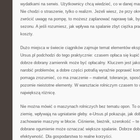
wydatkami na serwis. Użytkownicy chcą wiedzieć, co w danej mas
Nie chodzi o straszenie, tylko o realizm. Jeżeli wiesz, że przy o
zwrócić uwagę na pompę, to możesz zaplanować naprawę tak, by
sezonu. A jeśli rozumiesz, jak wpływa na spalanie zbyt ciężka pra
koszty.
Dużo miejsca w świecie ciągników zajmuje temat elementów eksp
Ursus.pl podchodzi do tego praktycznie: czasem opłaca się kup
dobrze dobrany zamiennik może być opłacalny. Kluczem jest jak
narobić problemów, a dobre części potrafią wyraźnie poprawić ko
pomaga zrozumieć, co ma znaczenie – materiał, tolerancje, spos
pozornie nieistotne elementy. W warsztacie rolniczym czasem to 
największą różnicę.
Nie można mówić o maszynach rolniczych bez tematu opon. To 
ziemię, wpływają na ugniatanie gleby. e-Ursus.pl pokazuje, jak d
zachowanie maszyny w błocie. Ciśnienie, bieżnik, szerokość – te
dobrane ogumienie może oznaczać większe spalanie. Dobrze dobr
efektywność. Dla gospodarstwa to realne korzyści.