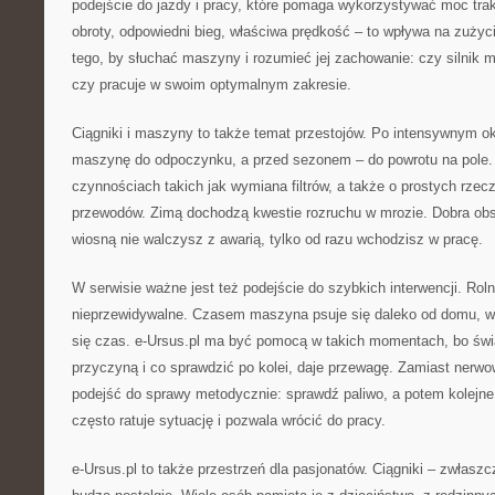
podejście do jazdy i pracy, które pomaga wykorzystywać moc tra
obroty, odpowiedni bieg, właściwa prędkość – to wpływa na zużyc
tego, by słuchać maszyny i rozumieć jej zachowanie: czy silnik m
czy pracuje w swoim optymalnym zakresie.
Ciągniki i maszyny to także temat przestojów. Po intensywnym o
maszynę do odpoczynku, a przed sezonem – do powrotu na pole. 
czynnościach takich jak wymiana filtrów, a także o prostych rze
przewodów. Zimą dochodzą kwestie rozruchu w mrozie. Dobra ob
wiosną nie walczysz z awarią, tylko od razu wchodzisz w pracę.
W serwisie ważne jest też podejście do szybkich interwencji. Rol
nieprzewidywalne. Czasem maszyna psuje się daleko od domu, w t
się czas. e-Ursus.pl ma być pomocą w takich momentach, bo ś
przyczyną i co sprawdzić po kolei, daje przewagę. Zamiast nerw
podejść do sprawy metodycznie: sprawdź paliwo, a potem kolejne
często ratuje sytuację i pozwala wrócić do pracy.
e-Ursus.pl to także przestrzeń dla pasjonatów. Ciągniki – zwłasz