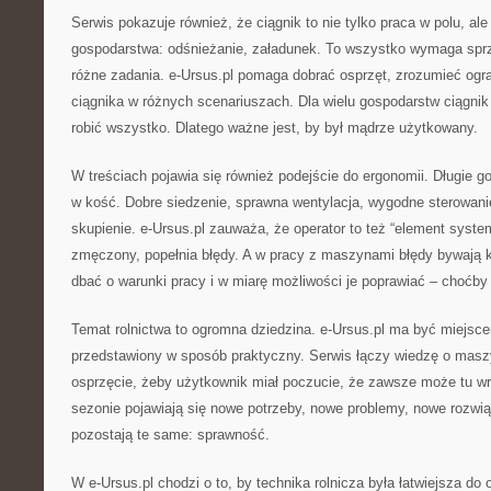
Serwis pokazuje również, że ciągnik to nie tylko praca w polu, al
gospodarstwa: odśnieżanie, załadunek. To wszystko wymaga sprzę
różne zadania. e-Ursus.pl pomaga dobrać osprzęt, zrozumieć ogr
ciągnika w różnych scenariuszach. Dla wielu gospodarstw ciągnik 
robić wszystko. Dlatego ważne jest, by był mądrze użytkowany.
W treściach pojawia się również podejście do ergonomii. Długie go
w kość. Dobre siedzenie, sprawna wentylacja, wygodne sterowanie
skupienie. e-Ursus.pl zauważa, że operator to też “element system
zmęczony, popełnia błędy. A w pracy z maszynami błędy bywają 
dbać o warunki pracy i w miarę możliwości je poprawiać – choćby
Temat rolnictwa to ogromna dziedzina. e-Ursus.pl ma być miejscem
przedstawiony w sposób praktyczny. Serwis łączy wiedzę o maszy
osprzęcie, żeby użytkownik miał poczucie, że zawsze może tu w
sezonie pojawiają się nowe potrzeby, nowe problemy, nowe rozwi
pozostają te same: sprawność.
W e-Ursus.pl chodzi o to, by technika rolnicza była łatwiejsza do 