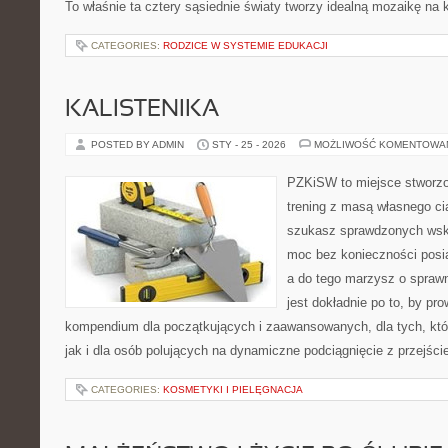
To właśnie ta cztery sąsiednie światy tworzy idealną mozaikę na 
CATEGORIES:
RODZICE W SYSTEMIE EDUKACJI
KALISTENIKA
POSTED BY ADMIN
STY - 25 - 2026
MOŻLIWOŚĆ KOMENTOWA
PZKiSW to miejsce stworzo
trening z masą własnego ciał
szukasz sprawdzonych ws
moc bez konieczności posiad
a do tego marzysz o sprawn
jest dokładnie po to, by pr
kompendium dla początkujących i zaawansowanych, dla tych, któ
jak i dla osób polujących na dynamiczne podciągnięcie z przejśc
CATEGORIES:
KOSMETYKI I PIELĘGNACJA