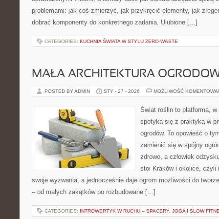
problemami: jak coś zmierzyć, jak przykręcić elementy, jak zrege
dobrać komponenty do konkretnego zadania. Ulubione […]
CATEGORIES:
KUCHNIA ŚWIATA W STYLU ZERO-WASTE
MAŁA ARCHITEKTURA OGRODO
POSTED BY ADMIN
STY - 27 - 2026
MOŻLIWOŚĆ KOMENTOWA
Świat roślin to platforma, w 
spotyka się z praktyką w pr
ogrodów. To opowieść o tym
zamienić się w spójny ogród
zdrowo, a człowiek odzysku
stoi Kraków i okolice, czyli
swoje wyzwania, a jednocześnie daje ogrom możliwości do tworz
– od małych zakątków po rozbudowane […]
CATEGORIES:
INTROWERTYK W RUCHU – SPACERY, JOGA I SLOW FITN