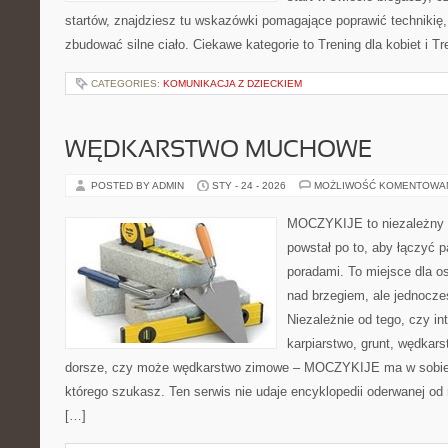
startów, znajdziesz tu wskazówki pomagające poprawić technikię,
zbudować silne ciało. Ciekawe kategorie to Trening dla kobiet i Tr
CATEGORIES:
KOMUNIKACJA Z DZIECKIEM
WĘDKARSTWO MUCHOWE
POSTED BY ADMIN
STY - 24 - 2026
MOŻLIWOŚĆ KOMENTOWA
MOCZYKIJE to niezależny w
powstał po to, aby łączyć 
poradami. To miejsce dla o
nad brzegiem, ale jednocze
Niezależnie od tego, czy in
karpiarstwo, grunt, wędka
dorsze, czy może wędkarstwo zimowe – MOCZYKIJE ma w sobie d
którego szukasz. Ten serwis nie udaje encyklopedii oderwanej od r
[…]