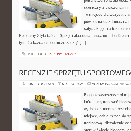
portal stworzona dla osób, 
sceniczny z ćwiczeniami i r
To miejsce dla wszystkich, 
powietrzna oraz taniec na ru
satysfakcję, ale też realnie
Polecamy Style tańca i Sprzęt i akcesoria taneczne. Idea Dream 
tym, że każda osoba może zacząć […]
CATEGORIES:
BALKONY I TARASY
RECENZJE SPRZĘTU SPORTOWE
POSTED BY ADMIN
STY - 24 - 2026
MOŻLIWOŚĆ KOMENTOWA
Bieganiewwarszawie.pl to p
które chcą trenować biegowo
wydolność mądrze, bez chao
miejsce, gdzie miłość do sp
treningową. Niezależnie od
start w świecie biegaczy, 