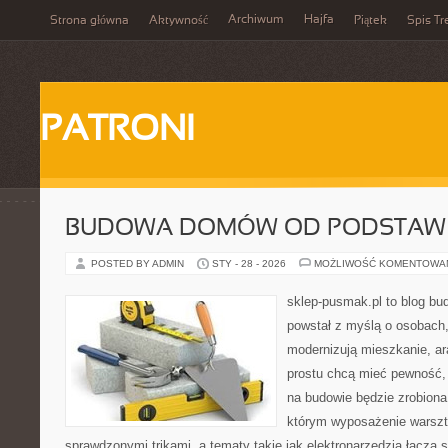
Archiwum
Hajfa
Strona główna
Aktywność
Piątek
Spis Tr
PATRONI
BUDOWA DOMÓW OD PODSTAW
POSTED BY ADMIN
STY - 28 - 2026
MOŻLIWOŚĆ KOMENTOWA
sklep-pusmak.pl to blog bu
powstał z myślą o osobach,
modernizują mieszkanie, ar
prostu chcą mieć pewność,
na budowie będzie zrobiona
którym wyposażenie warszta
sprawdzonymi trikami, a tematy takie jak elektronarzędzia łączą 