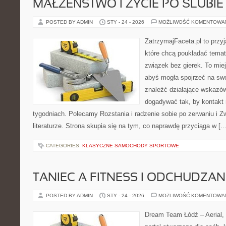
MAŁŻEŃSTWO I ŻYCIE PO ŚLUBIE
POSTED BY ADMIN
STY - 24 - 2026
MOŻLIWOŚĆ KOMENTOWA
ZatrzymajFaceta.pl to przyj
które chcą poukładać temat
związek bez gierek. To mie
abyś mogła spojrzeć na swo
znaleźć działające wskazów
dogadywać tak, by kontakt 
tygodniach. Polecamy Rozstania i radzenie sobie po zerwaniu i Zw
literaturze. Strona skupia się na tym, co naprawdę przyciąga w [
CATEGORIES:
KLASYCZNE SAMOCHODY SPORTOWE
TANIEC A FITNESS I ODCHUDZAN
POSTED BY ADMIN
STY - 24 - 2026
MOŻLIWOŚĆ KOMENTOWA
Dream Team Łódź – Aerial, 