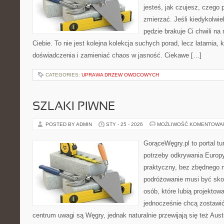
jesteś, jak czujesz, czego 
zmierzać. Jeśli kiedykolwi
pędzie brakuje Ci chwili na
Ciebie. To nie jest kolejna kolekcja suchych porad, lecz latarnia
doświadczenia i zamieniać chaos w jasność. Ciekawe […]
CATEGORIES:
UPRAWA DRZEW OWOCOWYCH
SZLAKI PIWNE
POSTED BY ADMIN
STY - 25 - 2026
MOŻLIWOŚĆ KOMENTOWA
GorąceWęgry.pl to portal tu
potrzeby odkrywania Europ
praktyczny, bez zbędnego n
podróżowanie musi być sko
osób, które lubią projektow
jednocześnie chcą zostawi
centrum uwagi są Węgry, jednak naturalnie przewijają się też Aus