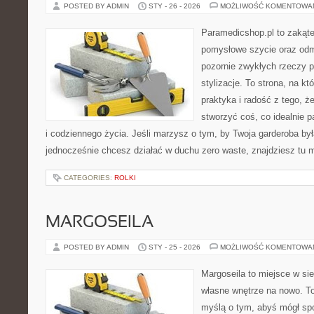
POSTED BY ADMIN
STY - 26 - 2026
MOŻLIWOŚĆ KOMENTOWA
Paramedicshop.pl to zakąte
pomysłowe szycie oraz odmi
pozornie zwykłych rzeczy p
stylizacje. To strona, na któ
praktyka i radość z tego, 
stworzyć coś, co idealnie p
i codziennego życia. Jeśli marzysz o tym, by Twoja garderoba był
jednocześnie chcesz działać w duchu zero waste, znajdziesz tu
CATEGORIES:
ROLKI
MARGOSEILA
POSTED BY ADMIN
STY - 25 - 2026
MOŻLIWOŚĆ KOMENTOWA
Margoseila to miejsce w si
własne wnętrze na nowo. To
myślą o tym, abyś mógł sp