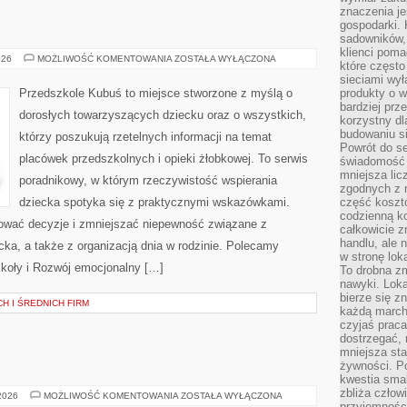
znaczenia je
gospodarki. 
sadowników,
klienci poma
ZDROWIE
026
MOŻLIWOŚĆ KOMENTOWANIA
ZOSTAŁA WYŁĄCZONA
które często
DZIECI
sieciami wy
Przedszkole Kubuś to miejsce stworzone z myślą o
produkty o w
bardziej prz
dorosłych towarzyszących dziecku oraz o wszystkich,
korzystny dl
budowaniu si
którzy poszukują rzetelnych informacji na temat
Powrót do s
placówek przedszkolnych i opieki żłobkowej. To serwis
świadomość e
mniejsza li
poradnikowy, w którym rzeczywistość wspierania
zgodnych z 
dziecka spotyka się z praktycznymi wskazówkami.
część koszt
codzienną k
kować decyzje i zmniejszać niepewność związane z
całkowicie 
handlu, ale
ka, a także z organizacją dnia w rodzinie. Polecamy
w stronę lo
zkoły i Rozwój emocjonalny […]
To drobna z
nawyki. Loka
bierze się 
H I ŚREDNICH FIRM
każdą march
czyjaś prac
dostrzegać, 
mniejsza sta
żywności. Po
kwestia smak
zbliża człow
MIEJSCA
 2026
MOŻLIWOŚĆ KOMENTOWANIA
ZOSTAŁA WYŁĄCZONA
ŚWIĘTE
przyjemnośc