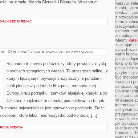
ści na stronie Historia Biżuterii i Biżuteria. W centrum
warzyw, sała
buraki, twar
śliwkami zac
z przypadko
temu kuchnia
AMIN BEZ TAJEMNIC
rzeczywistoś
element codz
zaspokojeni
własny
kata
zapisując ul
danych warz
SZWECJA
026
MOŻLIWOŚĆ KOMENTOWANIA
ZOSTAŁA WYŁĄCZONA
warto kupowa
pozwala lepi
lokalny ryn
Rushmore to serwis podróżniczy, który powstał z myślą
pierwsze now
o osobach spragnionych wrażeń. To przestrzeń online, w
grzyby czy z
być monoton
którym łączą się motywacje z użytecznymi poradami.
swojego i pr
Jeśli planujesz podróż do Hiszpanii, romantycznej
oznaczać egz
Lokalne targ
Europy, kraju porządku i zamków, alpejskiej klasyki albo
miejsca spo
W świecie z
Czechia, znajdziesz tu szeroką perspektywę na to, jak
internetowe 
Rushmore najważniejsze jest sprawdzone podejście. Treści
dużą wartoś
przygotowani
 osobom, które lubią mieć wszystko pod kontrolą, […]
dowiedzieć 
jak wykorzys
HRONA DREWNA
relacja opar
transakcji. D
wymiar zakup