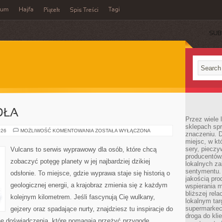
wum
Hajfa
Tagi
Piątek
Spis Treści
SUB
DŁA
Przez wiele
sklepach spra
BAGNA
026
MOŻLIWOŚĆ KOMENTOWANIA
ZOSTAŁA WYŁĄCZONA
znaczeniu. D
I
miejsc, w k
MOKRADŁA
sery, pieczy
Vulcans to serwis wyprawowy dla osób, które chcą
producentów
zobaczyć potęgę planety w jej najbardziej dzikiej
lokalnych z
sentymentu.
odsłonie. To miejsce, gdzie wyprawa staje się historią o
jakością pro
geologicznej energii, a krajobraz zmienia się z każdym
wspierania 
bliższej rela
kolejnym kilometrem. Jeśli fascynują Cię wulkany,
lokalnym tar
supermarkeci
gejzery oraz spadające nurty, znajdziesz tu inspiracje do
droga do kli
zne doświadczenia, które pomagają przeżyć przygodę