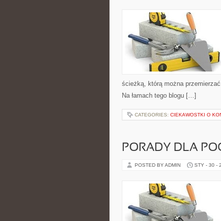
ścieżką, którą można przemierzać 
Na łamach tego blogu […]
CATEGORIES:
CIEKAWOSTKI O KO
PORADY DLA PO
POSTED BY ADMIN
STY - 30 -