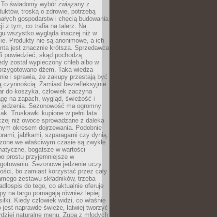
 To świadomy wybór związany z
duktów, troską o zdrowie, potrzebą
małych gospodarstw i chęcią budowania
cji z tym, co trafia na talerz. Na
gu wszystko wygląda inaczej niż w
e. Produkty nie są anonimowe, a ich
enta jest znacznie krótsza. Sprzedawca
fi powiedzieć, skąd pochodzą
edy został wypieczony chleb albo w
 przygotowano dżem. Taka wiedza
nie i sprawia, że zakupy przestają być
 czynnością. Zamiast bezrefleksyjnie
ar do koszyka, człowiek zaczyna
gę na zapach, wygląd, świeżość i
 jedzenia. Sezonowość ma ogromny
k. Truskawki kupione w pełni lata
czej niż owoce sprowadzane z daleka
lnym okresem dojrzewania. Podobnie
orami, jabłkami, szparagami czy dynią.
dzone we właściwym czasie są zwykle
matyczne, bogatsze w wartości
o prostu przyjemniejsze w
gotowaniu. Sezonowe jedzenie uczy
ości, bo zamiast korzystać przez cały
amego zestawu składników, trzeba
dłospis do tego, co aktualnie oferuje
py na targu pomagają również lepiej
iłki. Kiedy człowiek widzi, co właśnie
o jest naprawdę świeże, łatwiej tworzyć
rdziej naturalne menu. Zupa z młodych