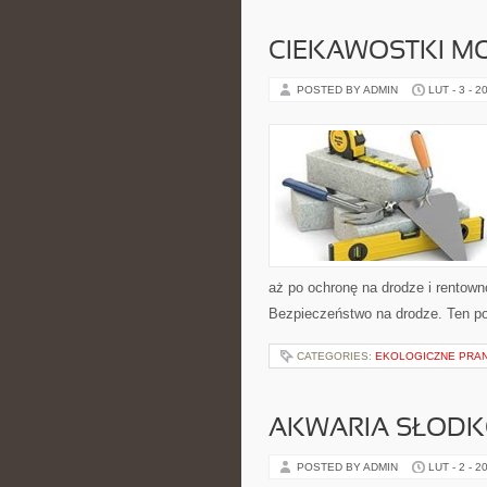
CIEKAWOSTKI M
POSTED BY ADMIN
LUT - 3 - 2
aż po ochronę na drodze i rentown
Bezpieczeństwo na drodze. Ten por
CATEGORIES:
EKOLOGICZNE PRAN
AKWARIA SŁOD
POSTED BY ADMIN
LUT - 2 - 2