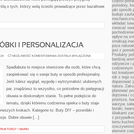
często potra
pomidory, ki
ślą o tych, którzy wolą ścieżki prowadzące przez bazaltowe
jaki sposób
buduje zaufa
mechaniczną
wkładać tow
zwracać uwa
pochodzenie
wpływ na sma
smakują ina
RÓBKI I PERSONALIZACJA
poza natura
jest z pomid
Produkty je
BUTY
026
MOŻLIWOŚĆ KOMENTOWANIA
ZOSTAŁA WYŁĄCZONA
bardziej aro
DIY
–
odżywcze i p
PRZERÓBKI
Spadlabuta to miejsce stworzone dla osób, które chcą
codziennym 
I
PERSONALIZACJA
też kreatywn
zaopiekować się o swoje buty w sposób profesjonalny.
rok z tego s
Jeśli lubisz wygląd, wygodę i wytrzymałość ulubionych
dopasować ja
natura. Zaku
par, znajdziesz tu wszystko, co potrzebne do pielęgnacji
planować pos
dojrzewa i c
obuwia w doskonałym stanie. To pełne podejście do
prostsze, ba
tematu, dzięki któremu codzienna opieka o buty staje
warzyw, sała
buraki, twar
ierwszych krokach. Kategorie to: Buty DIY – przeróbki i
śliwkami zac
enzje. Dobre obuwie […]
z przypadko
temu kuchnia
rzeczywistoś
RUKTORZY I MARKI
element codz