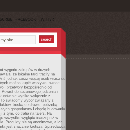
SCRIBE
FACEBOOK
TWITTER
 lat wygoda zakupów w dużych
wiała, że lokalne targi traciły na
ziś jednak coraz więcej osób wraca do
tórych można kupić warzywa, owoce,
wo i przetwory bezpośrednio od
. Powrót do sezonowego jedzenia i
akupów nie wynika wyłącznie z
 To świadomy wybór związany z
duktów, troską o zdrowie, potrzebą
małych gospodarstw i chęcią budowania
cji z tym, co trafia na talerz. Na
gu wszystko wygląda inaczej niż w
e. Produkty nie są anonimowe, a ich
enta jest znacznie krótsza. Sprzedawca