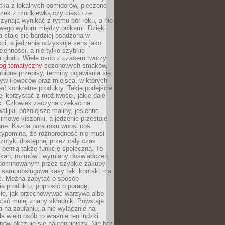
tka z lokalnych pomidorów, pieczone
ożek z rzodkiewką czy ciasto ze
zynają wynikać z rytmu pór roku, a nie
wego wyboru między półkami. Dzięki
 staje się bardziej osadzona w
ci, a jedzenie odzyskuje sens jako
ienności, a nie tylko szybkie
e głodu. Wiele osób z czasem tworzy
log tematyczny
sezonowych smaków,
ubione przepisy, terminy pojawiania się
yw i owoców oraz miejsca, w których
ć konkretne produkty. Takie podejście
ej korzystać z możliwości, jakie daje
ek. Człowiek zaczyna czekać na
alijki, późniejsze maliny, jesienne
imowe kiszonki, a jedzenie przestaje
ne. Każda pora roku wnosi coś
zypomina, że różnorodność nie musi
otyki dostępnej przez cały czas.
i pełnią także funkcję społeczną. To
tkań, rozmów i wymiany doświadczeń.
dominowanym przez szybkie zakupy
i samoobsługowe kasy taki kontakt ma
ć. Można zapytać o sposób
a produktu, poprosić o poradę,
się, jak przechowywać warzywa albo
tać mniej znany składnik. Powstaje
ta na zaufaniu, a nie wyłącznie na
la wielu osób to właśnie ten ludzki
ów okazuje się najcenniejszy. Nie bez