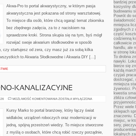
bardziej prz
Akwa-Pro to portal akwarystyczny, w którym pasja
korzystny dl
budowaniu si
akwarystyczna jest pokazana od strony warsztatowej.
Powrót do s
świadomość e
To miejsce dla osób, które chcą ogarąć temat zbiornika
mniejsza li
bez zbędnego zadęcia, za to z naciskiem na
zgodnych z 
część koszt
sprawdzone kroki. Strona skupia się na tym, byś mógł
codzienną k
rozwijać swoje akwarium słodkowodne w sposób
całkowicie 
handlu, ale
, czy startujesz od zera, czy masz już za sobą kilka
w stronę lo
To drobna z
 wszystkich to Akwaria Słodkowodne i Akwaria DIY […]
nawyki. Loka
bierze się 
STWIE
każdą march
czyjaś prac
dostrzegać, 
mniejsza sta
DNO-KANALIZACYJNE
żywności. Po
kwestia smak
zbliża człow
INSTALACJE
026
MOŻLIWOŚĆ KOMENTOWANIA
ZOSTAŁA WYŁĄCZONA
przyjemnośc
WODNO-
KANALIZACYJNE
Przez wiele
Kursy Marko to portal branżowy, który łączy świat
sklepach spra
znaczeniu. D
widlaków, urządzeń roboczych oraz modernizacji w
miejsc, w k
jedną, spójną przestrzeń wiedzy. To miejsce stworzone
sery, pieczy
producentów
z myślą o osobach, które chcą robić rzeczy porządnie,
lokalnych z