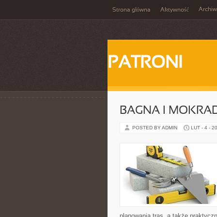
Archi
Strona główna
Aktywność
PATRONI
BAGNA I MOKRA
POSTED BY ADMIN
LUT - 4 - 2
planowania tras, a także praktyc