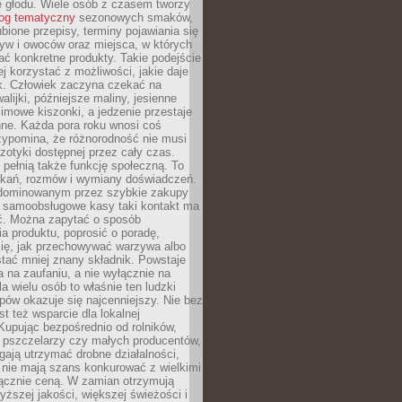
e głodu. Wiele osób z czasem tworzy
log tematyczny
sezonowych smaków,
ubione przepisy, terminy pojawiania się
yw i owoców oraz miejsca, w których
ć konkretne produkty. Takie podejście
ej korzystać z możliwości, jakie daje
ek. Człowiek zaczyna czekać na
alijki, późniejsze maliny, jesienne
imowe kiszonki, a jedzenie przestaje
ne. Każda pora roku wnosi coś
zypomina, że różnorodność nie musi
otyki dostępnej przez cały czas.
i pełnią także funkcję społeczną. To
tkań, rozmów i wymiany doświadczeń.
dominowanym przez szybkie zakupy
i samoobsługowe kasy taki kontakt ma
ć. Można zapytać o sposób
a produktu, poprosić o poradę,
się, jak przechowywać warzywa albo
tać mniej znany składnik. Powstaje
ta na zaufaniu, a nie wyłącznie na
la wielu osób to właśnie ten ludzki
ów okazuje się najcenniejszy. Nie bez
st też wsparcie dla lokalnej
Kupując bezpośrednio od rolników,
 pszczelarzy czy małych producentów,
gają utrzymać drobne działalności,
 nie mają szans konkurować z wielkimi
łącznie ceną. W zamian otrzymują
yższej jakości, większej świeżości i