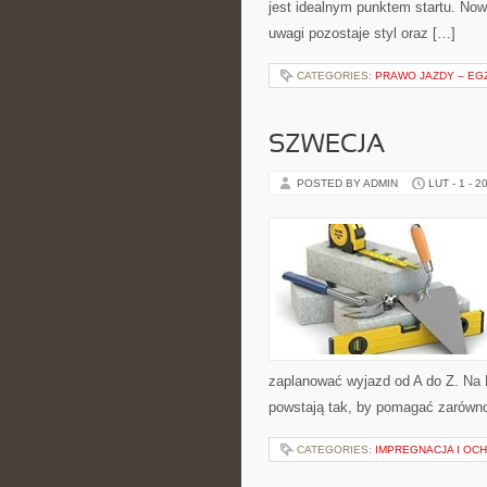
jest idealnym punktem startu. Nowo
uwagi pozostaje styl oraz […]
CATEGORIES:
PRAWO JAZDY – EGZ
SZWECJA
POSTED BY ADMIN
LUT - 1 - 2
zaplanować wyjazd od A do Z. Na 
powstają tak, by pomagać zarówno
CATEGORIES:
IMPREGNACJA I OC