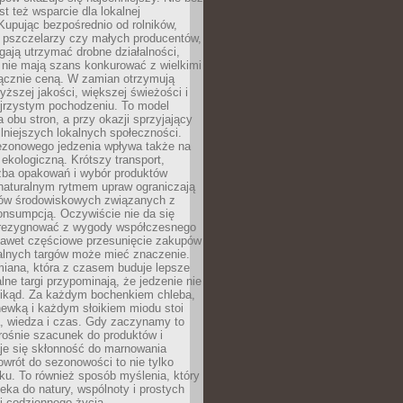
st też wsparcie dla lokalnej
Kupując bezpośrednio od rolników,
 pszczelarzy czy małych producentów,
gają utrzymać drobne działalności,
 nie mają szans konkurować z wielkimi
łącznie ceną. W zamian otrzymują
yższej jakości, większej świeżości i
ejrzystym pochodzeniu. To model
a obu stron, a przy okazji sprzyjający
lniejszych lokalnych społeczności.
ezonowego jedzenia wpływa także na
kologiczną. Krótszy transport,
czba opakowań i wybór produktów
naturalnym rytmem upraw ograniczają
ów środowiskowych związanych z
onsumpcją. Oczywiście nie da się
zrezygnować z wygody współczesnego
 nawet częściowe przesunięcie zakupów
kalnych targów może mieć znaczenie.
miana, która z czasem buduje lepsze
lne targi przypominają, że jedzenie nie
znikąd. Za każdym bochenkiem chleba,
ewką i każdym słoikiem miodu stoi
a, wiedza i czas. Gdy zaczynamy to
rośnie szacunek do produktów i
je się skłonność do marnowania
wrót do sezonowości to nie tylko
u. To również sposób myślenia, który
ieka do natury, wspólnoty i prostych
i codziennego życia.