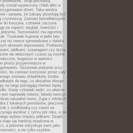
fi powiedzieć, skąd pochodzą
edy został wypieczony chleb albo w
 przygotowano dżem. Taka wiedza
nie i sprawia, że zakupy przestają być
 czynnością. Zamiast bezrefleksyjnie
ar do koszyka, człowiek zaczyna
gę na zapach, wygląd, świeżość i
 jedzenia. Sezonowość ma ogromny
k. Truskawki kupione w pełni lata
czej niż owoce sprowadzane z daleka
lnym okresem dojrzewania. Podobnie
orami, jabłkami, szparagami czy dynią.
dzone we właściwym czasie są zwykle
matyczne, bogatsze w wartości
o prostu przyjemniejsze w
gotowaniu. Sezonowe jedzenie uczy
ości, bo zamiast korzystać przez cały
amego zestawu składników, trzeba
dłospis do tego, co aktualnie oferuje
py na targu pomagają również lepiej
iłki. Kiedy człowiek widzi, co właśnie
o jest naprawdę świeże, łatwiej tworzyć
rdziej naturalne menu. Zupa z młodych
tka z lokalnych pomidorów, pieczone
ożek z rzodkiewką czy ciasto ze
zynają wynikać z rytmu pór roku, a nie
wego wyboru między półkami. Dzięki
 staje się bardziej osadzona w
ci, a jedzenie odzyskuje sens jako
ienności, a nie tylko szybkie