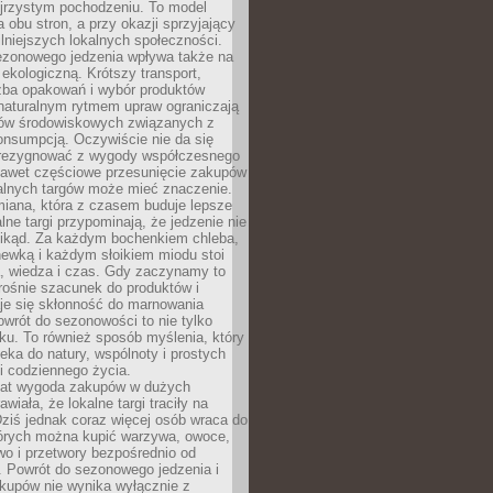
ejrzystym pochodzeniu. To model
a obu stron, a przy okazji sprzyjający
lniejszych lokalnych społeczności.
ezonowego jedzenia wpływa także na
kologiczną. Krótszy transport,
czba opakowań i wybór produktów
naturalnym rytmem upraw ograniczają
ów środowiskowych związanych z
onsumpcją. Oczywiście nie da się
zrezygnować z wygody współczesnego
 nawet częściowe przesunięcie zakupów
kalnych targów może mieć znaczenie.
miana, która z czasem buduje lepsze
lne targi przypominają, że jedzenie nie
znikąd. Za każdym bochenkiem chleba,
ewką i każdym słoikiem miodu stoi
a, wiedza i czas. Gdy zaczynamy to
rośnie szacunek do produktów i
je się skłonność do marnowania
wrót do sezonowości to nie tylko
u. To również sposób myślenia, który
ieka do natury, wspólnoty i prostych
i codziennego życia.
 lat wygoda zakupów w dużych
wiała, że lokalne targi traciły na
ziś jednak coraz więcej osób wraca do
tórych można kupić warzywa, owoce,
wo i przetwory bezpośrednio od
. Powrót do sezonowego jedzenia i
akupów nie wynika wyłącznie z