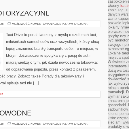
zaspokojeni
własny
kata
zapisując ul
OTORYZACYJNE
danych warz
warto kupowa
pozwala lepi
CIEKAWOSTKI
026
MOŻLIWOŚĆ KOMENTOWANIA
ZOSTAŁA WYŁĄCZONA
MOTORYZACYJNE
lokalny ryn
pierwsze now
Taxi Drive to portal tworzony z myślą o szoferach taxi,
grzyby czy z
być monoton
miłośnikach samochodów oraz wszystkich, którzy chcą
swojego i pr
lepiej zrozumieć branżę transportu osób. To miejsce, w
oznaczać egz
Lokalne targ
którym doświadczenie spotyka się z pasją do aut i
miejsca spo
W świecie z
mądrą wiedzą o tym, jak działa nowoczesna taksówka:
internetowe 
od dopasowania pojazdu, przez kontakt z pasażerem,
dużą wartoś
przygotowani
ość pracy. Zobacz także Porady dla taksówkarzy i
dowiedzieć 
tal opisuje taxi nie […]
jak wykorzys
relacja opar
transakcji. D
IE
wymiar zakup
znaczenia je
gospodarki. 
sadowników,
KOWODNE
klienci poma
które często
sieciami wy
AKWARIA
026
MOŻLIWOŚĆ KOMENTOWANIA
ZOSTAŁA WYŁĄCZONA
produkty o w
SŁODKOWODNE