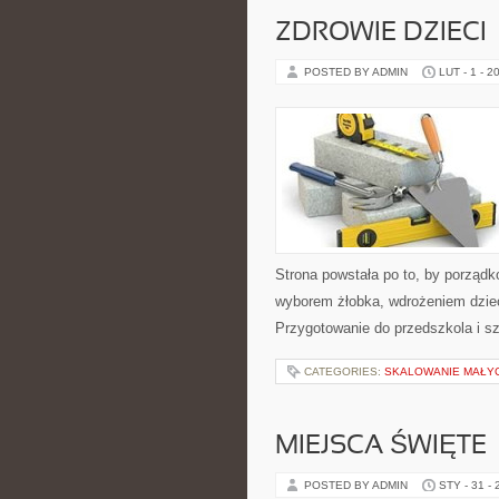
ZDROWIE DZIECI
POSTED BY ADMIN
LUT - 1 - 2
Strona powstała po to, by porząd
wyborem żłobka, wdrożeniem dziec
Przygotowanie do przedszkola i s
CATEGORIES:
SKALOWANIE MAŁYC
MIEJSCA ŚWIĘTE
POSTED BY ADMIN
STY - 31 -