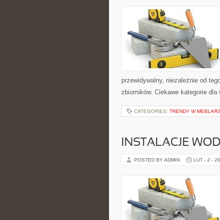
przewidywalny, niezależnie od tego
zbiorników. Ciekawe kategorie dla
CATEGORIES:
TRENDY W MEBLAR
INSTALACJE WO
POSTED BY ADMIN
LUT - 2 - 2