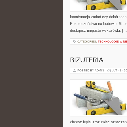
koordynacja zadań czy dobór techno
Bezpieczeństwo na budowie. Stron
dostajesz mięsiste wskazówki. […
CATEGORIES:
TECHNOLOGIE W N
BIŻUTERIA
POSTED BY ADMIN
LUT - 1 - 2
chcesz lepiej zrozumieć oznaczeni