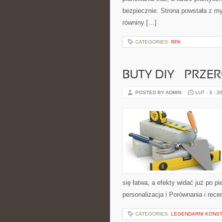
bezpiecznie. Strona powstała z my
równiny […]
CATEGORIES:
RPA
BUTY DIY – PRZE
POSTED BY ADMIN
LUT - 3 - 2
się łatwa, a efekty widać już po p
personalizacja i Porównania i rec
CATEGORIES:
LEGENDARNI KONST