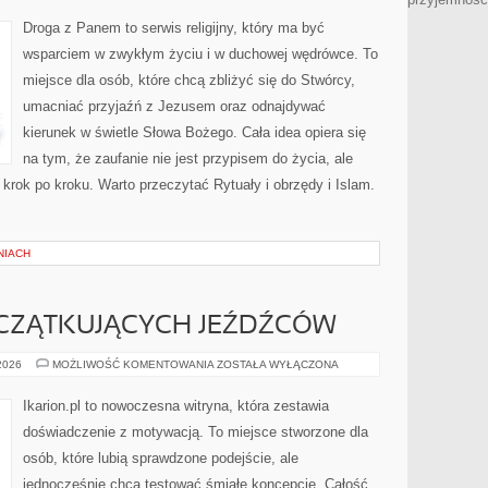
Droga z Panem to serwis religijny, który ma być
wsparciem w zwykłym życiu i w duchowej wędrówce. To
miejsce dla osób, które chcą zbliżyć się do Stwórcy,
umacniać przyjaźń z Jezusem oraz odnajdywać
kierunek w świetle Słowa Bożego. Cała idea opiera się
na tym, że zaufanie nie jest przypisem do życia, ale
krok po kroku. Warto przeczytać Rytuały i obrzędy i Islam.
NIACH
CZĄTKUJĄCYCH JEŹDŹCÓW
PORADY
 2026
MOŻLIWOŚĆ KOMENTOWANIA
ZOSTAŁA WYŁĄCZONA
DLA
POCZĄTKUJĄCYCH
JEŹDŹCÓW
Ikarion.pl to nowoczesna witryna, która zestawia
doświadczenie z motywacją. To miejsce stworzone dla
osób, które lubią sprawdzone podejście, ale
jednocześnie chcą testować śmiałe koncepcje. Całość