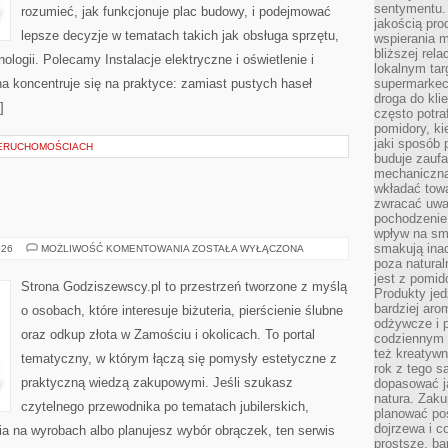
sentymentu.
rozumieć, jak funkcjonuje plac budowy, i podejmować
jakością pro
lepsze decyzje w tematach takich jak obsługa sprzętu,
wspierania 
bliższej rela
logii. Polecamy Instalacje elektryczne i oświetlenie i
lokalnym tar
a koncentruje się na praktyce: zamiast pustych haseł
supermarkeci
droga do kli
]
często potra
pomidory, ki
jaki sposób
IERUCHOMOŚCIACH
buduje zaufa
mechaniczną
wkładać tow
zwracać uwa
pochodzenie
wpływ na sma
smakują ina
BIŻUTERIA
026
MOŻLIWOŚĆ KOMENTOWANIA
ZOSTAŁA WYŁĄCZONA
poza natura
jest z pomid
Strona Godziszewscy.pl to przestrzeń tworzone z myślą
Produkty je
bardziej aro
o osobach, które interesuje biżuteria, pierścienie ślubne
odżywcze i p
oraz odkup złota w Zamościu i okolicach. To portal
codziennym 
też kreatywn
tematyczny, w którym łączą się pomysły estetyczne z
rok z tego s
praktyczną wiedzą zakupowymi. Jeśli szukasz
dopasować ja
natura. Zaku
czytelnego przewodnika po tematach jubilerskich,
planować pos
dojrzewa i c
a na wyrobach albo planujesz wybór obrączek, ten serwis
prostsze, ba