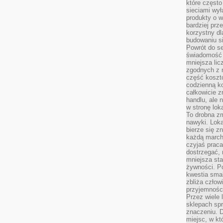
które często
sieciami wy
produkty o w
bardziej prz
korzystny dl
budowaniu si
Powrót do s
świadomość e
mniejsza li
zgodnych z 
część koszt
codzienną k
całkowicie 
handlu, ale
w stronę lo
To drobna z
nawyki. Loka
bierze się 
każdą march
czyjaś prac
dostrzegać, 
mniejsza sta
żywności. Po
kwestia smak
zbliża człow
przyjemnośc
Przez wiele
sklepach spra
znaczeniu. D
miejsc, w k