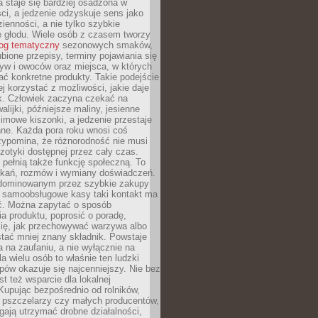
 staje się bardziej osadzona w
ci, a jedzenie odzyskuje sens jako
ienności, a nie tylko szybkie
e głodu. Wiele osób z czasem tworzy
log tematyczny
sezonowych smaków,
ubione przepisy, terminy pojawiania się
yw i owoców oraz miejsca, w których
ć konkretne produkty. Takie podejście
ej korzystać z możliwości, jakie daje
ek. Człowiek zaczyna czekać na
alijki, późniejsze maliny, jesienne
imowe kiszonki, a jedzenie przestaje
ne. Każda pora roku wnosi coś
zypomina, że różnorodność nie musi
otyki dostępnej przez cały czas.
i pełnią także funkcję społeczną. To
tkań, rozmów i wymiany doświadczeń.
dominowanym przez szybkie zakupy
i samoobsługowe kasy taki kontakt ma
ć. Można zapytać o sposób
a produktu, poprosić o poradę,
się, jak przechowywać warzywa albo
tać mniej znany składnik. Powstaje
ta na zaufaniu, a nie wyłącznie na
la wielu osób to właśnie ten ludzki
ów okazuje się najcenniejszy. Nie bez
st też wsparcie dla lokalnej
Kupując bezpośrednio od rolników,
 pszczelarzy czy małych producentów,
gają utrzymać drobne działalności,