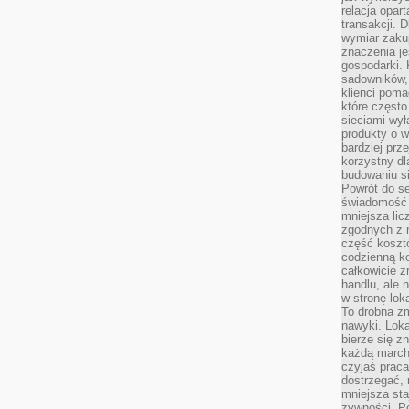
relacja opar
transakcji. D
wymiar zakup
znaczenia je
gospodarki. 
sadowników,
klienci poma
które często
sieciami wy
produkty o w
bardziej prz
korzystny dl
budowaniu si
Powrót do s
świadomość e
mniejsza li
zgodnych z 
część koszt
codzienną k
całkowicie 
handlu, ale
w stronę lo
To drobna z
nawyki. Loka
bierze się 
każdą march
czyjaś prac
dostrzegać, 
mniejsza sta
żywności. Po