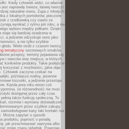
iłki. Kiedy człowiek widzi, co właśnie
o jest naprawdę świeże, łatwiej tworzyć
rdziej naturalne menu. Zupa z młodych
tka z lokalnych pomidorów, pieczone
ożek z rzodkiewką czy ciasto ze
zynają wynikać z rytmu pór roku, a nie
wego wyboru między półkami. Dzięki
 staje się bardziej osadzona w
ci, a jedzenie odzyskuje sens jako
ienności, a nie tylko szybkie
e głodu. Wiele osób z czasem tworzy
log tematyczny
sezonowych smaków,
ubione przepisy, terminy pojawiania się
yw i owoców oraz miejsca, w których
ć konkretne produkty. Takie podejście
ej korzystać z możliwości, jakie daje
ek. Człowiek zaczyna czekać na
alijki, późniejsze maliny, jesienne
imowe kiszonki, a jedzenie przestaje
ne. Każda pora roku wnosi coś
zypomina, że różnorodność nie musi
otyki dostępnej przez cały czas.
i pełnią także funkcję społeczną. To
tkań, rozmów i wymiany doświadczeń.
dominowanym przez szybkie zakupy
i samoobsługowe kasy taki kontakt ma
ć. Można zapytać o sposób
a produktu, poprosić o poradę,
się, jak przechowywać warzywa albo
tać mniej znany składnik. Powstaje