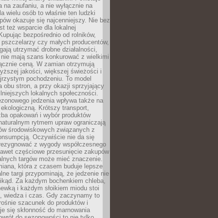
ta na zaufaniu, a nie wyłącznie na
la wielu osób to właśnie ten ludzki
ów okazuje się najcenniejszy. Nie bez
st też wsparcie dla lokalnej
Kupując bezpośrednio od rolników,
 pszczelarzy czy małych producentów,
gają utrzymać drobne działalności,
 nie mają szans konkurować z wielkimi
łącznie ceną. W zamian otrzymują
yższej jakości, większej świeżości i
ejrzystym pochodzeniu. To model
a obu stron, a przy okazji sprzyjający
lniejszych lokalnych społeczności.
ezonowego jedzenia wpływa także na
kologiczną. Krótszy transport,
czba opakowań i wybór produktów
naturalnym rytmem upraw ograniczają
ów środowiskowych związanych z
onsumpcją. Oczywiście nie da się
zrezygnować z wygody współczesnego
 nawet częściowe przesunięcie zakupów
kalnych targów może mieć znaczenie.
miana, która z czasem buduje lepsze
lne targi przypominają, że jedzenie nie
znikąd. Za każdym bochenkiem chleba,
ewką i każdym słoikiem miodu stoi
a, wiedza i czas. Gdy zaczynamy to
rośnie szacunek do produktów i
je się skłonność do marnowania
wrót do sezonowości to nie tylko