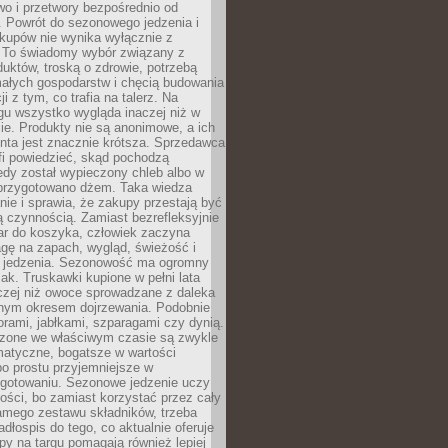
wo i przetwory bezpośrednio od
. Powrót do sezonowego jedzenia i
akupów nie wynika wyłącznie z
 To świadomy wybór związany z
duktów, troską o zdrowie, potrzebą
małych gospodarstw i chęcią budowania
cji z tym, co trafia na talerz. Na
gu wszystko wygląda inaczej niż w
e. Produkty nie są anonimowe, a ich
enta jest znacznie krótsza. Sprzedawca
fi powiedzieć, skąd pochodzą
edy został wypieczony chleb albo w
 przygotowano dżem. Taka wiedza
nie i sprawia, że zakupy przestają być
 czynnością. Zamiast bezrefleksyjnie
ar do koszyka, człowiek zaczyna
gę na zapach, wygląd, świeżość i
 jedzenia. Sezonowość ma ogromny
k. Truskawki kupione w pełni lata
czej niż owoce sprowadzane z daleka
lnym okresem dojrzewania. Podobnie
orami, jabłkami, szparagami czy dynią.
dzone we właściwym czasie są zwykle
matyczne, bogatsze w wartości
o prostu przyjemniejsze w
gotowaniu. Sezonowe jedzenie uczy
ości, bo zamiast korzystać przez cały
amego zestawu składników, trzeba
dłospis do tego, co aktualnie oferuje
py na targu pomagają również lepiej