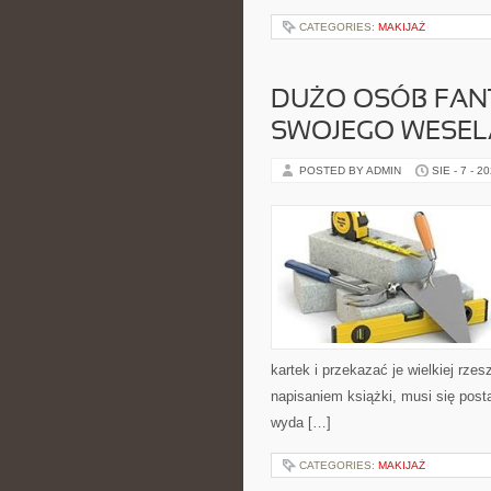
CATEGORIES:
MAKIJAŻ
DUŻO OSÓB FANT
SWOJEGO WESEL
POSTED BY ADMIN
SIE - 7 - 2
kartek i przekazać je wielkiej rz
napisaniem książki, musi się post
wyda […]
CATEGORIES:
MAKIJAŻ