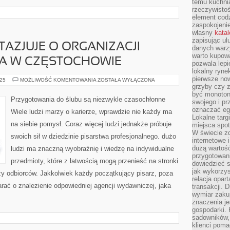
temu kuchnia
rzeczywistoś
element codz
zaspokojeni
własny
kata
zapisując ul
AZJUJE O ORGANIZACJI
danych warz
warto kupowa
A W CZĘSTOCHOWIE
pozwala lepi
lokalny ryn
pierwsze now
DUŻO
025
MOŻLIWOŚĆ KOMENTOWANIA
ZOSTAŁA WYŁĄCZONA
OSÓB
grzyby czy z
FANTAZJUJE
być monoton
O
Przygotowania do ślubu są niezwykle czasochłonne
swojego i pr
ORGANIZACJI
SWOJEGO
oznaczać egz
Wiele ludzi marzy o karierze, wprawdzie nie każdy ma
WESELA
Lokalne targ
W
na siebie pomysł. Coraz więcej ludzi jednakże próbuje
miejsca spo
CZĘSTOCHOWIE
W świecie z
swoich sił w dziedzinie pisarstwa profesjonalnego. dużo
internetowe 
dużą wartoś
ludzi ma znaczną wyobraźnię i wiedzę na indywidualne
przygotowani
przedmioty, które z łatwością mogą przenieść na stronki
dowiedzieć 
jak wykorzys
eszy odbiorców. Jakkolwiek każdy początkujący pisarz, poza
relacja opar
arać o znalezienie odpowiedniej agencji wydawniczej, jaka
transakcji. D
wymiar zakup
znaczenia je
gospodarki. 
sadowników,
klienci poma