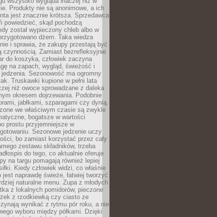
gu wszystko wygląda inaczej niż w
e. Produkty nie są anonimowe, a ich
enta jest znacznie krótsza. Sprzedawca
fi powiedzieć, skąd pochodzą
edy został wypieczony chleb albo w
 przygotowano dżem. Taka wiedza
nie i sprawia, że zakupy przestają być
 czynnością. Zamiast bezrefleksyjnie
ar do koszyka, człowiek zaczyna
gę na zapach, wygląd, świeżość i
 jedzenia. Sezonowość ma ogromny
k. Truskawki kupione w pełni lata
czej niż owoce sprowadzane z daleka
lnym okresem dojrzewania. Podobnie
orami, jabłkami, szparagami czy dynią.
dzone we właściwym czasie są zwykle
matyczne, bogatsze w wartości
o prostu przyjemniejsze w
gotowaniu. Sezonowe jedzenie uczy
ości, bo zamiast korzystać przez cały
amego zestawu składników, trzeba
dłospis do tego, co aktualnie oferuje
py na targu pomagają również lepiej
iłki. Kiedy człowiek widzi, co właśnie
o jest naprawdę świeże, łatwiej tworzyć
rdziej naturalne menu. Zupa z młodych
tka z lokalnych pomidorów, pieczone
ożek z rzodkiewką czy ciasto ze
zynają wynikać z rytmu pór roku, a nie
wego wyboru między półkami. Dzięki