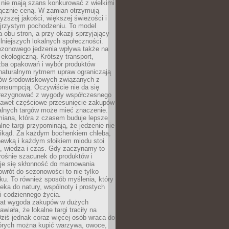
 nie mają szans konkurować z wielkimi
łącznie ceną. W zamian otrzymują
yższej jakości, większej świeżości i
ejrzystym pochodzeniu. To model
a obu stron, a przy okazji sprzyjający
lniejszych lokalnych społeczności.
ezonowego jedzenia wpływa także na
kologiczną. Krótszy transport,
czba opakowań i wybór produktów
naturalnym rytmem upraw ograniczają
ów środowiskowych związanych z
onsumpcją. Oczywiście nie da się
zrezygnować z wygody współczesnego
 nawet częściowe przesunięcie zakupów
kalnych targów może mieć znaczenie.
miana, która z czasem buduje lepsze
lne targi przypominają, że jedzenie nie
znikąd. Za każdym bochenkiem chleba,
ewką i każdym słoikiem miodu stoi
a, wiedza i czas. Gdy zaczynamy to
rośnie szacunek do produktów i
je się skłonność do marnowania
wrót do sezonowości to nie tylko
u. To również sposób myślenia, który
ieka do natury, wspólnoty i prostych
i codziennego życia.
 lat wygoda zakupów w dużych
wiała, że lokalne targi traciły na
ziś jednak coraz więcej osób wraca do
tórych można kupić warzywa, owoce,