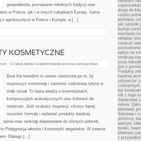
lokalnym tar
gospodarstw, poznawaniu lokalnych tradycji oraz
supermarkeci
droga do kli
wno w Polsce, jak i w innych zakątkach Europy. Sama
często potra
pomidory, ki
g o agroturystyce w Polsce i Europie, a […]
jaki sposób
buduje zaufa
mechaniczną
wkładać tow
zwracać uwa
pochodzenie
ITY KOSMETYCZNE
wpływ na sma
smakują ina
poza natura
NAJCZĘSTSZE
 2026
MOŻLIWOŚĆ KOMENTOWANIA
ZOSTAŁA WYŁĄCZONA
jest z pomid
MITY
KOSMETYCZNE
Produkty je
Beat the boredom to serwis stworzone po to, by
bardziej aro
odżywcze i p
rozproszyć monotonię i zamienić codzienną rutynę w
codziennym 
też kreatywn
mały rytuał. To baza wiedzy o kosmetykach,
rok z tego s
kompozycjach aromatycznych oraz kolorach do
dopasować ja
natura. Zaku
manicure. Jeśli szukasz inspiracji, chcesz lepiej
planować pos
rozumieć formułę i wybierać produkty bardziej
dojrzewa i c
prostsze, ba
i, opinie oraz rankingi dopasowane do różnych potrzeb,
warzyw, sała
buraki, twar
 to Pielęgnacja włosów i Kosmetyki wegańskie. W świecie
śliwkami zac
rem. Dlatego […]
z przypadko