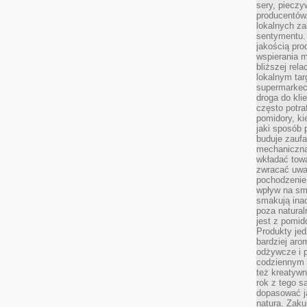
sery, pieczy
producentów
lokalnych z
sentymentu.
jakością pro
wspierania 
bliższej rela
lokalnym tar
supermarkeci
droga do kli
często potra
pomidory, ki
jaki sposób
buduje zaufa
mechaniczną
wkładać tow
zwracać uwa
pochodzenie
wpływ na sma
smakują ina
poza natura
jest z pomid
Produkty je
bardziej aro
odżywcze i p
codziennym 
też kreatywn
rok z tego s
dopasować ja
natura. Zaku