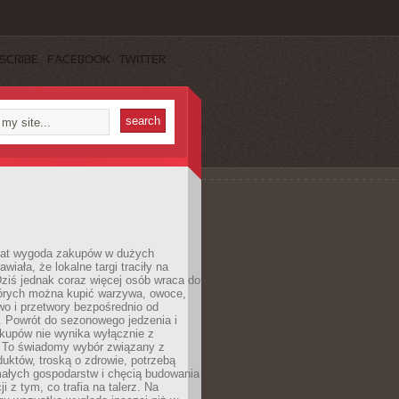
SCRIBE
FACEBOOK
TWITTER
 lat wygoda zakupów w dużych
wiała, że lokalne targi traciły na
ziś jednak coraz więcej osób wraca do
tórych można kupić warzywa, owoce,
wo i przetwory bezpośrednio od
. Powrót do sezonowego jedzenia i
akupów nie wynika wyłącznie z
 To świadomy wybór związany z
duktów, troską o zdrowie, potrzebą
małych gospodarstw i chęcią budowania
cji z tym, co trafia na talerz. Na