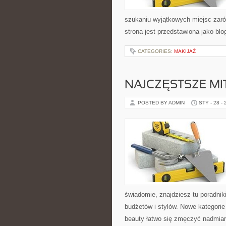
szukaniu wyjątkowych miejsc zaró
strona jest przedstawiona jako blo
CATEGORIES:
MAKIJAŻ
NAJCZĘSTSZE M
POSTED BY ADMIN
STY - 28 -
świadomie, znajdziesz tu poradnik
budżetów i stylów. Nowe kategorie
beauty łatwo się zmęczyć nadmia