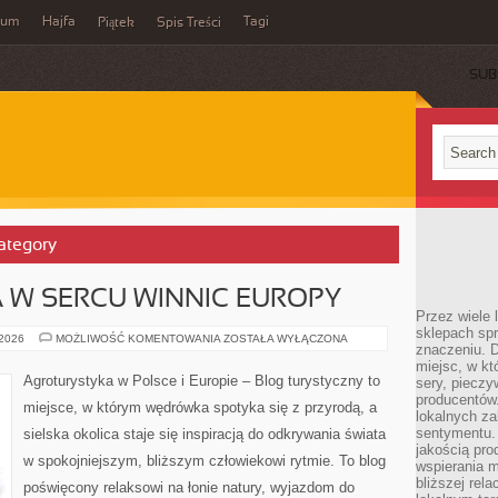
wum
Hajfa
Tagi
Piątek
Spis Treści
SUB
Category
 W SERCU WINNIC EUROPY
Przez wiele
sklepach spra
AGROTURYSTYKA
 2026
MOŻLIWOŚĆ KOMENTOWANIA
ZOSTAŁA WYŁĄCZONA
znaczeniu. D
W
SERCU
miejsc, w k
WINNIC
Agroturystyka w Polsce i Europie – Blog turystyczny to
sery, pieczy
EUROPY
producentów
miejsce, w którym wędrówka spotyka się z przyrodą, a
lokalnych z
sentymentu.
sielska okolica staje się inspiracją do odkrywania świata
jakością pro
w spokojniejszym, bliższym człowiekowi rytmie. To blog
wspierania 
bliższej rela
poświęcony relaksowi na łonie natury, wyjazdom do