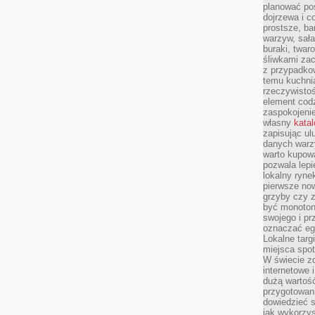
planować pos
dojrzewa i c
prostsze, ba
warzyw, sała
buraki, twar
śliwkami zac
z przypadko
temu kuchnia
rzeczywistoś
element codz
zaspokojeni
własny
kata
zapisując ul
danych warz
warto kupowa
pozwala lepi
lokalny ryn
pierwsze now
grzyby czy z
być monoton
swojego i pr
oznaczać egz
Lokalne targ
miejsca spo
W świecie z
internetowe 
dużą wartoś
przygotowani
dowiedzieć 
jak wykorzys