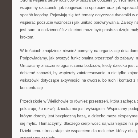
Strona wspiera także rodziców w obszarze codziennych rozmów.
wzajemny szacunek, jak reagować na sprzeciw, oraz jak wprowadz
sposób łagodny. Pojawiają się też tematy dotyczące dynamiki w
wspierać poczucie ważności i jak unikać porównywania. Zależy na
jest sam, a codzienność z dziećmi może być prostsza dzięki m
krokom.
W treściach znajdziesz również pomysły na organizację dnia domo
Podpowiadamy, jak tworzyć funkcjonalną przestrzeń do zabawy, n
Omawiamy znaczenie ograniczenia bodźców, kiedy dziecko jest z
dobierać zabawki, by wspierały zainteresowania, a nie tylko zajm
wskazówki dotyczące aktywności na dworze, bo ruch i kontakt z 
koncentrację.
Przedszkole w Wielichowie to również przestrzeń, która zachęca 
pokazuje, że rozwój dziecka nie jest wyścigiem. Wspieramy pode
którym dorosły jest bezpieczną bazą, a dziecko może eksperym
się mylić. Tłumaczymy, dlaczego cierpliwość są ważniejsze niż p
Dzięki temu strona staje się wsparciem dla rodziców, którzy chc