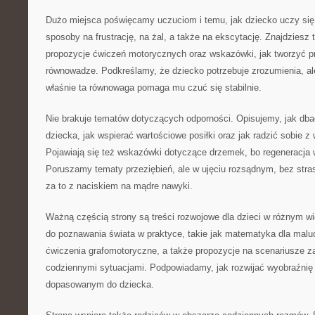
Dużo miejsca poświęcamy uczuciom i temu, jak dziecko uczy si
sposoby na frustrację, na żal, a także na ekscytację. Znajdziesz 
propozycje ćwiczeń motorycznych oraz wskazówki, jak tworzyć pr
równowadze. Podkreślamy, że dziecko potrzebuje zrozumienia, al
właśnie ta równowaga pomaga mu czuć się stabilnie.
Nie brakuje tematów dotyczących odporności. Opisujemy, jak db
dziecka, jak wspierać wartościowe posiłki oraz jak radzić sobie 
Pojawiają się też wskazówki dotyczące drzemek, bo regeneracja
Poruszamy tematy przeziębień, ale w ujęciu rozsądnym, bez stras
za to z naciskiem na mądre nawyki.
Ważną częścią strony są treści rozwojowe dla dzieci w różnym wie
do poznawania świata w praktyce, takie jak matematyka dla malu
ćwiczenia grafomotoryczne, a także propozycje na scenariusze 
codziennymi sytuacjami. Podpowiadamy, jak rozwijać wyobraźnię 
dopasowanym do dziecka.