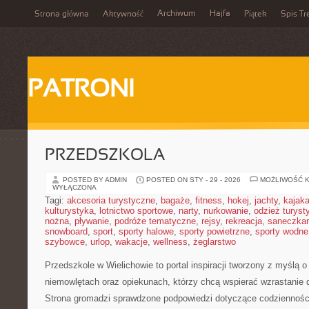
Archiwum
Hajfa
Strona główna
Aktywność
Piątek
Spis Tr
PATRONI
PRZEDSZKOLA
POSTED BY ADMIN
POSTED ON STY - 29 - 2026
MOŻLIWOŚĆ 
WYŁĄCZONA
Tagi:
akcesoria turystyczne
,
bagaże
,
fitness
,
hokej
,
jachty
,
kajak
kulturystyka
,
lotnictwo sportowe
,
narty
,
nurkowanie
,
odzież turyst
nożna
,
pływanie
,
podróże tematyczne
,
rejsy
,
rekreacja
,
saneczka
snowboard
,
sport
,
sporty halowe
,
sporty powietrzne
,
sporty wodne
szybowce
,
urlop
,
wakacje
,
wellness
,
żeglarstwo
Przedszkole w Wielichowie to portal inspiracji tworzony z myślą 
niemowlętach oraz opiekunach, którzy chcą wspierać wzrastanie
Strona gromadzi sprawdzone podpowiedzi dotyczące codziennośc