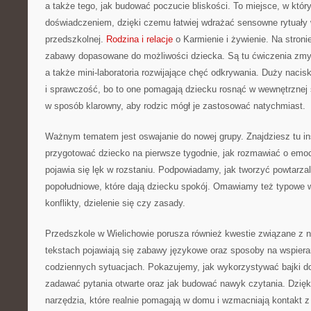
a także tego, jak budować poczucie bliskości. To miejsce, w któr
doświadczeniem, dzięki czemu łatwiej wdrażać sensowne rytuały 
przedszkolnej.
Rodzina i relacje
o Karmienie i żywienie. Na stronie
zabawy dopasowane do możliwości dziecka. Są tu ćwiczenia zmys
a także mini-laboratoria rozwijające chęć odkrywania. Duży naci
i sprawczość, bo to one pomagają dziecku rosnąć w wewnętrznej 
w sposób klarowny, aby rodzic mógł je zastosować natychmiast.
Ważnym tematem jest oswajanie do nowej grupy. Znajdziesz tu ins
przygotować dziecko na pierwsze tygodnie, jak rozmawiać o emocj
pojawia się lęk w rozstaniu. Podpowiadamy, jak tworzyć powtarzal
popołudniowe, które dają dziecku spokój. Omawiamy też typowe w
konflikty, dzielenie się czy zasady.
Przedszkole w Wielichowie porusza również kwestie związane z 
tekstach pojawiają się zabawy językowe oraz sposoby na wspier
codziennych sytuacjach. Pokazujemy, jak wykorzystywać bajki d
zadawać pytania otwarte oraz jak budować nawyk czytania. Dzięki
narzędzia, które realnie pomagają w domu i wzmacniają kontakt z