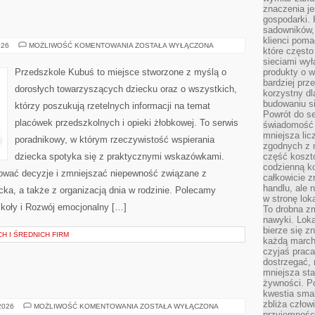
znaczenia je
gospodarki. 
sadowników,
klienci poma
ZDROWIE
026
MOŻLIWOŚĆ KOMENTOWANIA
ZOSTAŁA WYŁĄCZONA
które często
DZIECI
sieciami wy
Przedszkole Kubuś to miejsce stworzone z myślą o
produkty o w
bardziej prz
dorosłych towarzyszących dziecku oraz o wszystkich,
korzystny dl
budowaniu si
którzy poszukują rzetelnych informacji na temat
Powrót do s
placówek przedszkolnych i opieki żłobkowej. To serwis
świadomość e
mniejsza li
poradnikowy, w którym rzeczywistość wspierania
zgodnych z 
dziecka spotyka się z praktycznymi wskazówkami.
część koszt
codzienną k
kować decyzje i zmniejszać niepewność związane z
całkowicie 
handlu, ale
ka, a także z organizacją dnia w rodzinie. Polecamy
w stronę lo
zkoły i Rozwój emocjonalny […]
To drobna z
nawyki. Loka
bierze się 
H I ŚREDNICH FIRM
każdą march
czyjaś prac
dostrzegać, 
mniejsza sta
żywności. Po
kwestia smak
zbliża człow
MIEJSCA
 2026
MOŻLIWOŚĆ KOMENTOWANIA
ZOSTAŁA WYŁĄCZONA
ŚWIĘTE
przyjemnośc