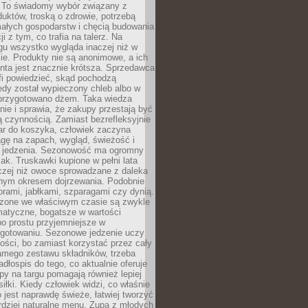
 To świadomy wybór związany z
duktów, troską o zdrowie, potrzebą
małych gospodarstw i chęcią budowania
cji z tym, co trafia na talerz. Na
gu wszystko wygląda inaczej niż w
e. Produkty nie są anonimowe, a ich
enta jest znacznie krótsza. Sprzedawca
fi powiedzieć, skąd pochodzą
edy został wypieczony chleb albo w
 przygotowano dżem. Taka wiedza
nie i sprawia, że zakupy przestają być
 czynnością. Zamiast bezrefleksyjnie
ar do koszyka, człowiek zaczyna
gę na zapach, wygląd, świeżość i
 jedzenia. Sezonowość ma ogromny
k. Truskawki kupione w pełni lata
czej niż owoce sprowadzane z daleka
lnym okresem dojrzewania. Podobnie
orami, jabłkami, szparagami czy dynią.
dzone we właściwym czasie są zwykle
matyczne, bogatsze w wartości
o prostu przyjemniejsze w
gotowaniu. Sezonowe jedzenie uczy
ości, bo zamiast korzystać przez cały
amego zestawu składników, trzeba
dłospis do tego, co aktualnie oferuje
py na targu pomagają również lepiej
iłki. Kiedy człowiek widzi, co właśnie
o jest naprawdę świeże, łatwiej tworzyć
rdziej naturalne menu. Zupa z młodych