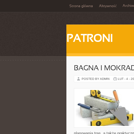
Archi
Strona główna
Aktywność
PATRONI
BAGNA I MOKRA
POSTED BY ADMIN
LUT - 4 - 2
planowania tras, a także praktyc