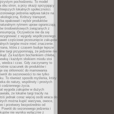
ejrzystym pochodzeniu. To model
a obu stron, a przy okazji sprzyjający
lniejszych lokalnych społeczności.
ezonowego jedzenia wpływa także na
kologiczną. Krótszy transport,
czba opakowań i wybór produktów
naturalnym rytmem upraw ograniczają
ów środowiskowych związanych z
onsumpcją. Oczywiście nie da się
zrezygnować z wygody współczesnego
 nawet częściowe przesunięcie zakupów
kalnych targów może mieć znaczenie.
miana, która z czasem buduje lepsze
lne targi przypominają, że jedzenie nie
znikąd. Za każdym bochenkiem chleba,
ewką i każdym słoikiem miodu stoi
a, wiedza i czas. Gdy zaczynamy to
rośnie szacunek do produktów i
je się skłonność do marnowania
wrót do sezonowości to nie tylko
u. To również sposób myślenia, który
ieka do natury, wspólnoty i prostych
i codziennego życia.
 lat wygoda zakupów w dużych
wiała, że lokalne targi traciły na
ziś jednak coraz więcej osób wraca do
tórych można kupić warzywa, owoce,
wo i przetwory bezpośrednio od
. Powrót do sezonowego jedzenia i
akupów nie wynika wyłącznie z