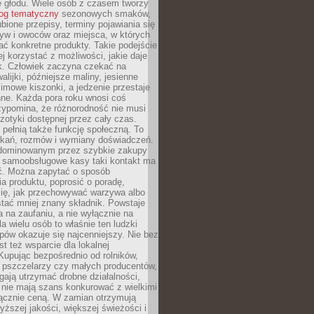
e głodu. Wiele osób z czasem tworzy
log tematyczny
sezonowych smaków,
ubione przepisy, terminy pojawiania się
yw i owoców oraz miejsca, w których
ć konkretne produkty. Takie podejście
ej korzystać z możliwości, jakie daje
ek. Człowiek zaczyna czekać na
alijki, późniejsze maliny, jesienne
imowe kiszonki, a jedzenie przestaje
ne. Każda pora roku wnosi coś
zypomina, że różnorodność nie musi
otyki dostępnej przez cały czas.
i pełnią także funkcję społeczną. To
tkań, rozmów i wymiany doświadczeń.
dominowanym przez szybkie zakupy
i samoobsługowe kasy taki kontakt ma
ć. Można zapytać o sposób
a produktu, poprosić o poradę,
się, jak przechowywać warzywa albo
tać mniej znany składnik. Powstaje
ta na zaufaniu, a nie wyłącznie na
la wielu osób to właśnie ten ludzki
ów okazuje się najcenniejszy. Nie bez
st też wsparcie dla lokalnej
Kupując bezpośrednio od rolników,
 pszczelarzy czy małych producentów,
gają utrzymać drobne działalności,
 nie mają szans konkurować z wielkimi
łącznie ceną. W zamian otrzymują
yższej jakości, większej świeżości i