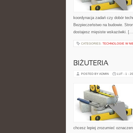
koordynacja zadań czy dobór techno
Bezpieczeństwo na budowie. Stron
dostajesz mięsiste wskazówki. […
CATEGORIES:
TECHNOLOGIE W N
BIŻUTERIA
POSTED BY ADMIN
LUT - 1 - 2
chcesz lepiej zrozumieć oznaczeni