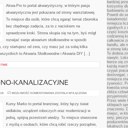
bardziej prz
Akwa-Pro to portal akwarystyczny, w którym pasja
korzystny dl
budowaniu si
akwarystyczna jest pokazana od strony warsztatowej.
Powrót do s
świadomość e
To miejsce dla osób, które chcą ogarąć temat zbiornika
mniejsza li
bez zbędnego zadęcia, za to z naciskiem na
zgodnych z 
część koszt
sprawdzone kroki. Strona skupia się na tym, byś mógł
codzienną k
rozwijać swoje akwarium słodkowodne w sposób
całkowicie 
handlu, ale
, czy startujesz od zera, czy masz już za sobą kilka
w stronę lo
To drobna z
 wszystkich to Akwaria Słodkowodne i Akwaria DIY […]
nawyki. Loka
bierze się 
STWIE
każdą march
czyjaś prac
dostrzegać, 
mniejsza sta
DNO-KANALIZACYJNE
żywności. Po
kwestia smak
zbliża człow
INSTALACJE
026
MOŻLIWOŚĆ KOMENTOWANIA
ZOSTAŁA WYŁĄCZONA
przyjemnośc
WODNO-
KANALIZACYJNE
Przez wiele
Kursy Marko to portal branżowy, który łączy świat
sklepach spra
znaczeniu. D
widlaków, urządzeń roboczych oraz modernizacji w
miejsc, w k
jedną, spójną przestrzeń wiedzy. To miejsce stworzone
sery, pieczy
producentów
z myślą o osobach, które chcą robić rzeczy porządnie,
lokalnych z