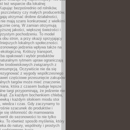
st też wsparcie dla lokalnej
Kupując bezpośrednio od rolników,
 pszczelarzy czy małych producentów,
gają utrzymać drobne działalności,
 nie mają szans konkurować z wielkimi
łącznie ceną. W zamian otrzymują
yższej jakości, większej świeżości i
ejrzystym pochodzeniu. To model
a obu stron, a przy okazji sprzyjający
lniejszych lokalnych społeczności.
ezonowego jedzenia wpływa także na
kologiczną. Krótszy transport,
czba opakowań i wybór produktów
naturalnym rytmem upraw ograniczają
ów środowiskowych związanych z
onsumpcją. Oczywiście nie da się
zrezygnować z wygody współczesnego
 nawet częściowe przesunięcie zakupów
kalnych targów może mieć znaczenie.
miana, która z czasem buduje lepsze
lne targi przypominają, że jedzenie nie
znikąd. Za każdym bochenkiem chleba,
ewką i każdym słoikiem miodu stoi
a, wiedza i czas. Gdy zaczynamy to
rośnie szacunek do produktów i
je się skłonność do marnowania
wrót do sezonowości to nie tylko
u. To również sposób myślenia, który
ieka do natury, wspólnoty i prostych
i codziennego życia.