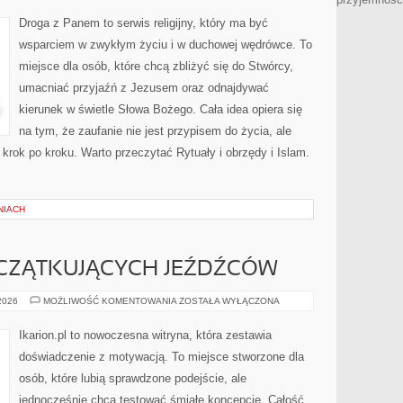
Droga z Panem to serwis religijny, który ma być
wsparciem w zwykłym życiu i w duchowej wędrówce. To
miejsce dla osób, które chcą zbliżyć się do Stwórcy,
umacniać przyjaźń z Jezusem oraz odnajdywać
kierunek w świetle Słowa Bożego. Cała idea opiera się
na tym, że zaufanie nie jest przypisem do życia, ale
krok po kroku. Warto przeczytać Rytuały i obrzędy i Islam.
NIACH
CZĄTKUJĄCYCH JEŹDŹCÓW
PORADY
 2026
MOŻLIWOŚĆ KOMENTOWANIA
ZOSTAŁA WYŁĄCZONA
DLA
POCZĄTKUJĄCYCH
JEŹDŹCÓW
Ikarion.pl to nowoczesna witryna, która zestawia
doświadczenie z motywacją. To miejsce stworzone dla
osób, które lubią sprawdzone podejście, ale
jednocześnie chcą testować śmiałe koncepcje. Całość