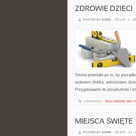
ZDROWIE DZIECI
POSTED BY ADMIN
LUT - 1 - 2
Strona powstała po to, by porząd
wyborem żłobka, wdrożeniem dziec
Przygotowanie do przedszkola i s
CATEGORIES:
SKALOWANIE MAŁYC
MIEJSCA ŚWIĘTE
POSTED BY ADMIN
STY - 31 -