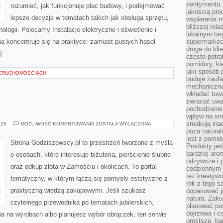
sentymentu.
rozumieć, jak funkcjonuje plac budowy, i podejmować
jakością pro
lepsze decyzje w tematach takich jak obsługa sprzętu,
wspierania 
bliższej rela
logii. Polecamy Instalacje elektryczne i oświetlenie i
lokalnym tar
a koncentruje się na praktyce: zamiast pustych haseł
supermarkeci
droga do kli
]
często potra
pomidory, ki
jaki sposób
IERUCHOMOŚCIACH
buduje zaufa
mechaniczną
wkładać tow
zwracać uwa
pochodzenie
wpływ na sma
smakują ina
BIŻUTERIA
026
MOŻLIWOŚĆ KOMENTOWANIA
ZOSTAŁA WYŁĄCZONA
poza natura
jest z pomid
Strona Godziszewscy.pl to przestrzeń tworzone z myślą
Produkty je
bardziej aro
o osobach, które interesuje biżuteria, pierścienie ślubne
odżywcze i p
oraz odkup złota w Zamościu i okolicach. To portal
codziennym 
też kreatywn
tematyczny, w którym łączą się pomysły estetyczne z
rok z tego s
praktyczną wiedzą zakupowymi. Jeśli szukasz
dopasować ja
natura. Zaku
czytelnego przewodnika po tematach jubilerskich,
planować pos
dojrzewa i c
a na wyrobach albo planujesz wybór obrączek, ten serwis
prostsze, ba