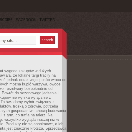
SCRIBE
FACEBOOK
TWITTER
 lat wygoda zakupów w dużych
wiała, że lokalne targi traciły na
ziś jednak coraz więcej osób wraca do
tórych można kupić warzywa, owoce,
wo i przetwory bezpośrednio od
. Powrót do sezonowego jedzenia i
akupów nie wynika wyłącznie z
 To świadomy wybór związany z
duktów, troską o zdrowie, potrzebą
małych gospodarstw i chęcią budowania
cji z tym, co trafia na talerz. Na
gu wszystko wygląda inaczej niż w
e. Produkty nie są anonimowe, a ich
enta jest znacznie krótsza. Sprzedawca