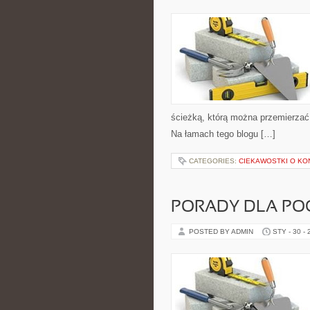
ścieżką, którą można przemierzać 
Na łamach tego blogu […]
CATEGORIES:
CIEKAWOSTKI O KO
PORADY DLA PO
POSTED BY ADMIN
STY - 30 -