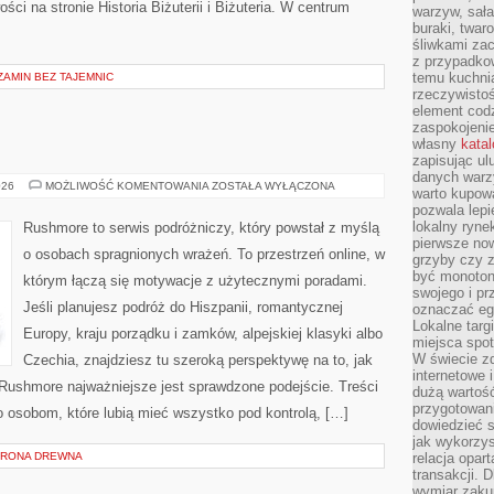
ści na stronie Historia Biżuterii i Biżuteria. W centrum
warzyw, sała
buraki, twar
śliwkami zac
z przypadko
temu kuchnia
AMIN BEZ TAJEMNIC
rzeczywistoś
element codz
zaspokojeni
własny
kata
zapisując ul
danych warz
SZWECJA
026
MOŻLIWOŚĆ KOMENTOWANIA
ZOSTAŁA WYŁĄCZONA
warto kupowa
pozwala lepi
lokalny ryn
Rushmore to serwis podróżniczy, który powstał z myślą
pierwsze now
o osobach spragnionych wrażeń. To przestrzeń online, w
grzyby czy z
być monoton
którym łączą się motywacje z użytecznymi poradami.
swojego i pr
Jeśli planujesz podróż do Hiszpanii, romantycznej
oznaczać egz
Lokalne targ
Europy, kraju porządku i zamków, alpejskiej klasyki albo
miejsca spo
W świecie z
Czechia, znajdziesz tu szeroką perspektywę na to, jak
internetowe 
Rushmore najważniejsze jest sprawdzone podejście. Treści
dużą wartoś
przygotowani
 osobom, które lubią mieć wszystko pod kontrolą, […]
dowiedzieć 
jak wykorzys
HRONA DREWNA
relacja opar
transakcji. D
wymiar zakup