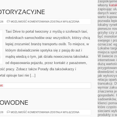
zaspokojeni
własny
kata
zapisując ul
OTORYZACYJNE
danych warz
warto kupowa
pozwala lepi
CIEKAWOSTKI
026
MOŻLIWOŚĆ KOMENTOWANIA
ZOSTAŁA WYŁĄCZONA
MOTORYZACYJNE
lokalny ryn
pierwsze now
Taxi Drive to portal tworzony z myślą o szoferach taxi,
grzyby czy z
być monoton
miłośnikach samochodów oraz wszystkich, którzy chcą
swojego i pr
lepiej zrozumieć branżę transportu osób. To miejsce, w
oznaczać egz
Lokalne targ
którym doświadczenie spotyka się z pasją do aut i
miejsca spo
W świecie z
mądrą wiedzą o tym, jak działa nowoczesna taksówka:
internetowe 
od dopasowania pojazdu, przez kontakt z pasażerem,
dużą wartoś
przygotowani
ość pracy. Zobacz także Porady dla taksówkarzy i
dowiedzieć 
tal opisuje taxi nie […]
jak wykorzys
relacja opar
transakcji. D
IE
wymiar zakup
znaczenia je
gospodarki. 
sadowników,
KOWODNE
klienci poma
które często
sieciami wy
AKWARIA
026
MOŻLIWOŚĆ KOMENTOWANIA
ZOSTAŁA WYŁĄCZONA
produkty o w
SŁODKOWODNE