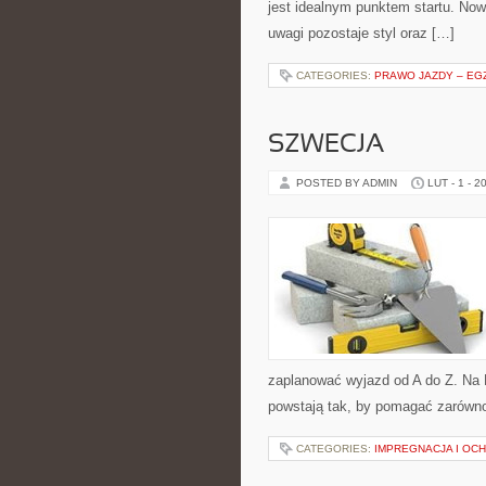
jest idealnym punktem startu. Nowo
uwagi pozostaje styl oraz […]
CATEGORIES:
PRAWO JAZDY – EGZ
SZWECJA
POSTED BY ADMIN
LUT - 1 - 2
zaplanować wyjazd od A do Z. Na 
powstają tak, by pomagać zarówno
CATEGORIES:
IMPREGNACJA I OC