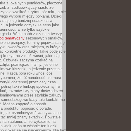
tka z lokalnych pomidorów, pieczone
ożek z rzodkiewką czy ciasto ze
zynają wynikać z rytmu pór roku, a nie
wego wyboru między półkami. Dzięki
 staje się bardziej osadzona w
ci, a jedzenie odzyskuje sens jako
ienności, a nie tylko szybkie
e głodu. Wiele osób z czasem tworzy
log tematyczny
sezonowych smaków,
ubione przepisy, terminy pojawiania się
yw i owoców oraz miejsca, w których
ć konkretne produkty. Takie podejście
ej korzystać z możliwości, jakie daje
ek. Człowiek zaczyna czekać na
alijki, późniejsze maliny, jesienne
imowe kiszonki, a jedzenie przestaje
ne. Każda pora roku wnosi coś
zypomina, że różnorodność nie musi
otyki dostępnej przez cały czas.
i pełnią także funkcję społeczną. To
tkań, rozmów i wymiany doświadczeń.
dominowanym przez szybkie zakupy
i samoobsługowe kasy taki kontakt ma
ć. Można zapytać o sposób
a produktu, poprosić o poradę,
się, jak przechowywać warzywa albo
tać mniej znany składnik. Powstaje
ta na zaufaniu, a nie wyłącznie na
la wielu osób to właśnie ten ludzki
ów okazuje się najcenniejszy. Nie bez