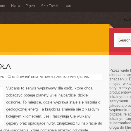
wum
Hajfa
Tagi
Piątek
Spis Treści
SUB
DŁA
Przez wiele
sklepach spra
BAGNA
026
MOŻLIWOŚĆ KOMENTOWANIA
ZOSTAŁA WYŁĄCZONA
znaczeniu. D
I
miejsc, w k
MOKRADŁA
sery, pieczy
Vulcans to serwis wyprawowy dla osób, które chcą
producentów
zobaczyć potęgę planety w jej najbardziej dzikiej
lokalnych z
sentymentu.
odsłonie. To miejsce, gdzie wyprawa staje się historią o
jakością pro
geologicznej energii, a krajobraz zmienia się z każdym
wspierania 
bliższej rela
kolejnym kilometrem. Jeśli fascynują Cię wulkany,
lokalnym tar
supermarkeci
gejzery oraz spadające nurty, znajdziesz tu inspiracje do
droga do kli
zne doświadczenia, które pomagają przeżyć przygodę