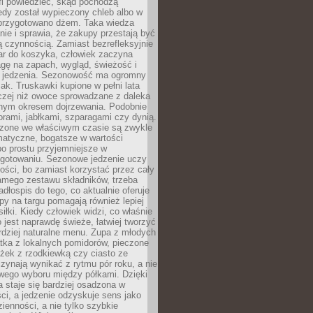
fi powiedzieć, skąd pochodzą
edy został wypieczony chleb albo w
 przygotowano dżem. Taka wiedza
nie i sprawia, że zakupy przestają być
 czynnością. Zamiast bezrefleksyjnie
ar do koszyka, człowiek zaczyna
gę na zapach, wygląd, świeżość i
 jedzenia. Sezonowość ma ogromny
k. Truskawki kupione w pełni lata
czej niż owoce sprowadzane z daleka
lnym okresem dojrzewania. Podobnie
orami, jabłkami, szparagami czy dynią.
dzone we właściwym czasie są zwykle
matyczne, bogatsze w wartości
o prostu przyjemniejsze w
gotowaniu. Sezonowe jedzenie uczy
ości, bo zamiast korzystać przez cały
amego zestawu składników, trzeba
dłospis do tego, co aktualnie oferuje
py na targu pomagają również lepiej
iłki. Kiedy człowiek widzi, co właśnie
o jest naprawdę świeże, łatwiej tworzyć
rdziej naturalne menu. Zupa z młodych
tka z lokalnych pomidorów, pieczone
ożek z rzodkiewką czy ciasto ze
zynają wynikać z rytmu pór roku, a nie
wego wyboru między półkami. Dzięki
 staje się bardziej osadzona w
ci, a jedzenie odzyskuje sens jako
ienności, a nie tylko szybkie