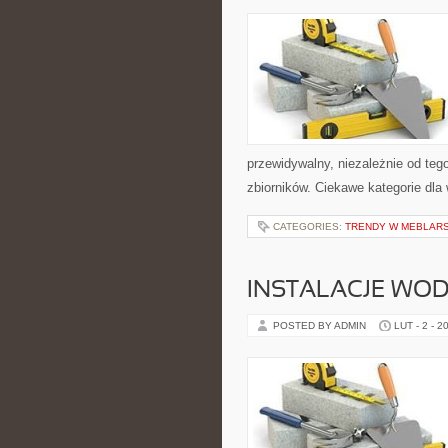
przewidywalny, niezależnie od tego
zbiorników. Ciekawe kategorie dla
CATEGORIES:
TRENDY W MEBLAR
INSTALACJE WO
POSTED BY ADMIN
LUT - 2 - 2