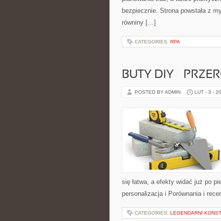
bezpiecznie. Strona powstała z my
równiny […]
CATEGORIES:
RPA
BUTY DIY – PRZE
POSTED BY ADMIN
LUT - 3 - 2
się łatwa, a efekty widać już po p
personalizacja i Porównania i rec
CATEGORIES:
LEGENDARNI KONST