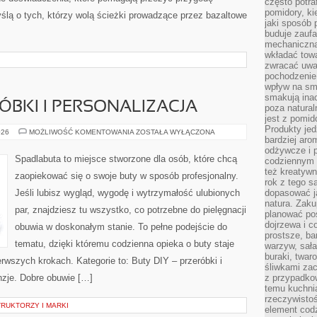
często potra
pomidory, ki
ślą o tych, którzy wolą ścieżki prowadzące przez bazaltowe
jaki sposób
buduje zaufa
mechaniczną
wkładać tow
zwracać uwa
pochodzenie
wpływ na sma
smakują ina
RÓBKI I PERSONALIZACJA
poza natura
jest z pomid
Produkty je
BUTY
026
MOŻLIWOŚĆ KOMENTOWANIA
ZOSTAŁA WYŁĄCZONA
bardziej aro
DIY
–
odżywcze i p
PRZERÓBKI
Spadlabuta to miejsce stworzone dla osób, które chcą
codziennym 
I
PERSONALIZACJA
też kreatywn
zaopiekować się o swoje buty w sposób profesjonalny.
rok z tego s
Jeśli lubisz wygląd, wygodę i wytrzymałość ulubionych
dopasować ja
natura. Zaku
par, znajdziesz tu wszystko, co potrzebne do pielęgnacji
planować pos
dojrzewa i c
obuwia w doskonałym stanie. To pełne podejście do
prostsze, ba
tematu, dzięki któremu codzienna opieka o buty staje
warzyw, sała
buraki, twar
ierwszych krokach. Kategorie to: Buty DIY – przeróbki i
śliwkami zac
enzje. Dobre obuwie […]
z przypadko
temu kuchnia
rzeczywistoś
RUKTORZY I MARKI
element codz