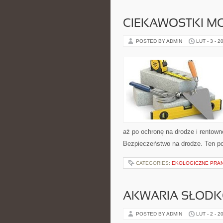
CIEKAWOSTKI M
POSTED BY ADMIN
LUT - 3 - 2
aż po ochronę na drodze i rentown
Bezpieczeństwo na drodze. Ten por
CATEGORIES:
EKOLOGICZNE PRAN
AKWARIA SŁOD
POSTED BY ADMIN
LUT - 2 - 2