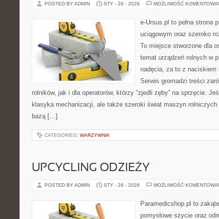
POSTED BY ADMIN
STY - 26 - 2026
MOŻLIWOŚĆ KOMENTOWA
e-Ursus.pl to pełna stron
uciągowym oraz szeroko ro
To miejsce stworzone dla o
temat urządzeń rolnych w 
nadęcia, za to z naciskiem
Serwis gromadzi treści zar
rolników, jak i dla operatorów, którzy “zjedli zęby” na sprzęcie. Jeś
klasyka mechanizacji, ale także szeroki świat maszyn rolniczych
bazą […]
CATEGORIES:
WARZYWNIK
UPCYCLING ODZIEŻY
POSTED BY ADMIN
STY - 26 - 2026
MOŻLIWOŚĆ KOMENTOWA
Paramedicshop.pl to zakąte
pomysłowe szycie oraz odmi