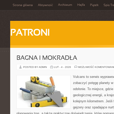
Archiwum
Hajfa
Strona główna
Aktywność
Piątek
Spis Tr
PATRONI
BAGNA I MOKRADŁA
POSTED BY ADMIN
LUT - 4 - 2026
MOŻLIWOŚĆ KOMENTOWAN
Vulcans to serwis wyprawow
zobaczyć potęgę planety w j
odsłonie. To miejsce, gdzie 
geologicznej energii, a kra
kolejnym kilometrem. Jeśli 
gejzery oraz spadające nurt
planowania tras, a także praktyczne doświadczenia, które pomag