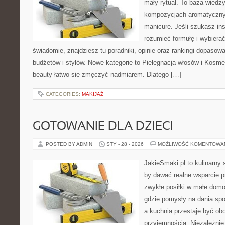
mały rytuał. To baza wiedz
kompozycjach aromatyczny
manicure. Jeśli szukasz insp
rozumieć formułę i wybierać
świadomie, znajdziesz tu poradniki, opinie oraz rankingi dopasow
budżetów i stylów. Nowe kategorie to Pielęgnacja włosów i Kosm
beauty łatwo się zmęczyć nadmiarem. Dlatego […]
CATEGORIES:
MAKIJAŻ
GOTOWANIE DLA DZIECI
POSTED BY ADMIN
STY - 28 - 2026
MOŻLIWOŚĆ KOMENTOWA
JakieSmaki.pl to kulinarny s
by dawać realne wsparcie p
zwykłe posiłki w małe domo
gdzie pomysły na dania sp
a kuchnia przestaje być obo
przyjemnością. Niezależnie