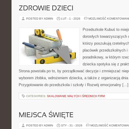
ZDROWIE DZIECI
POSTED BY ADMIN
LUT - 1 - 2026
MOŻLIWOŚĆ KOMENTOWAN
Przedszkole Kubuś to miej
dorosłych towarzyszących 
którzy poszukują rzetelnych
placówek przedszkolnych i 
poradnikowy, w którym rzec
dziecka spotyka się z pra
Strona powstała po to, by porządkować decyzje i zmniejszać ni
wyborem żłobka, wdrożeniem dziecka, a także z organizacją dnia
Przygotowanie do przedszkola i szkoły i Rozwój emocjonalny […]
CATEGORIES:
SKALOWANIE MAŁYCH I ŚREDNICH FIRM
MIEJSCA ŚWIĘTE
POSTED BY ADMIN
STY - 31 - 2026
MOŻLIWOŚĆ KOMENTOWA