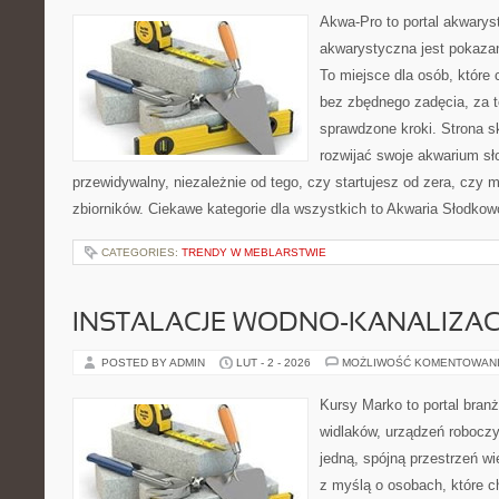
Akwa-Pro to portal akwarys
akwarystyczna jest pokazan
To miejsce dla osób, które 
bez zbędnego zadęcia, za t
sprawdzone kroki. Strona s
rozwijać swoje akwarium s
przewidywalny, niezależnie od tego, czy startujesz od zera, czy 
zbiorników. Ciekawe kategorie dla wszystkich to Akwaria Słodkow
CATEGORIES:
TRENDY W MEBLARSTWIE
INSTALACJE WODNO-KANALIZAC
POSTED BY ADMIN
LUT - 2 - 2026
MOŻLIWOŚĆ KOMENTOWAN
Kursy Marko to portal branż
widlaków, urządzeń roboczy
jedną, spójną przestrzeń w
z myślą o osobach, które c