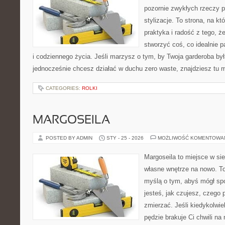
pozornie zwykłych rzeczy p
stylizacje. To strona, na któ
praktyka i radość z tego, 
stworzyć coś, co idealnie p
i codziennego życia. Jeśli marzysz o tym, by Twoja garderoba był
jednocześnie chcesz działać w duchu zero waste, znajdziesz tu
CATEGORIES:
ROLKI
MARGOSEILA
POSTED BY ADMIN
STY - 25 - 2026
MOŻLIWOŚĆ KOMENTOWA
Margoseila to miejsce w si
własne wnętrze na nowo. To
myślą o tym, abyś mógł sp
jesteś, jak czujesz, czego 
zmierzać. Jeśli kiedykolwi
pędzie brakuje Ci chwili na