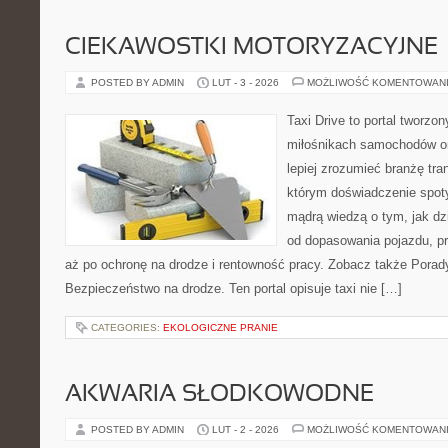
CIEKAWOSTKI MOTORYZACYJNE
POSTED BY ADMIN
LUT - 3 - 2026
MOŻLIWOŚĆ KOMENTOWAN
Taxi Drive to portal tworzon
miłośnikach samochodów or
lepiej zrozumieć branżę tra
którym doświadczenie spoty
mądrą wiedzą o tym, jak d
od dopasowania pojazdu, p
aż po ochronę na drodze i rentowność pracy. Zobacz także Porady
Bezpieczeństwo na drodze. Ten portal opisuje taxi nie […]
CATEGORIES:
EKOLOGICZNE PRANIE
AKWARIA SŁODKOWODNE
POSTED BY ADMIN
LUT - 2 - 2026
MOŻLIWOŚĆ KOMENTOWAN