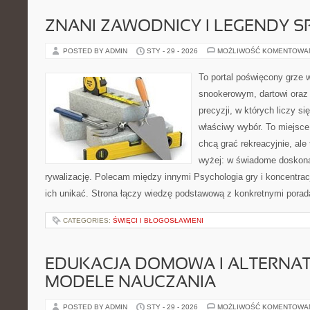
ZNANI ZAWODNICY I LEGENDY S
POSTED BY ADMIN
STY - 29 - 2026
MOŻLIWOŚĆ KOMENTOWA
To portal poświęcony grze 
snookerowym, dartowi oraz
precyzji, w których liczy si
właściwy wybór. To miejsce
chcą grać rekreacyjnie, ale 
wyżej: w świadome doskonal
rywalizację. Polecam między innymi Psychologia gry i koncentracj
ich unikać. Strona łączy wiedzę podstawową z konkretnymi porad
CATEGORIES:
ŚWIĘCI I BŁOGOSŁAWIENI
EDUKACJA DOMOWA I ALTERNA
MODELE NAUCZANIA
POSTED BY ADMIN
STY - 29 - 2026
MOŻLIWOŚĆ KOMENTOWA