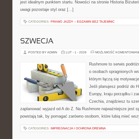
jest idealnym punktem startu. Nowości na stronie Historia Biżuteri
uwagi pozostaje styl oraz […]
CATEGORIES:
PRAWO JAZDY – EGZAMIN BEZ TAJEMNIC
SZWECJA
POSTED BY ADMIN
LUT - 1 - 2026
MOŻLIWOŚĆ KOMENTOWAN
Rushmore to serwis podróżn
o osobach spragnionych wra
którym łączą się motywacj
Jeśli planujesz podróż do H
Europy, kraju porządku i za
Czechia, znajdziesz tu sze
zaplanować wyjazd od A do Z. Na Rushmore najważniejsze jest s
powstają tak, by pomagać zarówno osobom, które lubią mieć wszy
CATEGORIES:
IMPREGNACJA I OCHRONA DREWNA