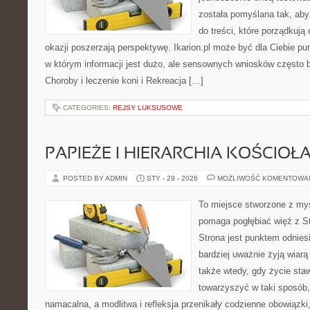
została pomyślana tak, aby
do treści, które porządkują
okazji poszerzają perspektywę. Ikarion.pl może być dla Ciebie pu
w którym informacji jest dużo, ale sensownych wniosków często b
Choroby i leczenie koni i Rekreacja […]
CATEGORIES:
REJSY LUKSUSOWE
PAPIEŻE I HIERARCHIA KOŚCIOŁ
POSTED BY ADMIN
STY - 29 - 2026
MOŻLIWOŚĆ KOMENTOWA
To miejsce stworzone z myś
pomaga pogłębiać więź z S
Strona jest punktem odniesi
bardziej uważnie żyją wiarą 
także wtedy, gdy życie staw
towarzyszyć w taki sposób
namacalna, a modlitwa i refleksja przenikały codzienne obowiązki