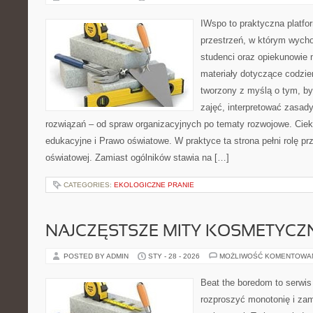
IWspo to praktyczna platfo
przestrzeń, w którym wycho
studenci oraz opiekunowie
materiały dotyczące codzie
tworzony z myślą o tym, b
zajęć, interpretować zasa
rozwiązań – od spraw organizacyjnych po tematy rozwojowe. Ciek
edukacyjne i Prawo oświatowe. W praktyce ta strona pełni rolę pr
oświatowej. Zamiast ogólników stawia na […]
CATEGORIES:
EKOLOGICZNE PRANIE
NAJCZĘSTSZE MITY KOSMETYCZ
POSTED BY ADMIN
STY - 28 - 2026
MOŻLIWOŚĆ KOMENTOWA
Beat the boredom to serwis
rozproszyć monotonię i zam