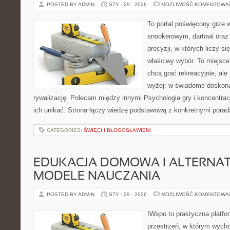
POSTED BY ADMIN
STY - 29 - 2026
MOŻLIWOŚĆ KOMENTOWA
To portal poświęcony grze 
snookerowym, dartowi oraz
precyzji, w których liczy si
właściwy wybór. To miejsce
chcą grać rekreacyjnie, ale 
wyżej: w świadome doskonal
rywalizację. Polecam między innymi Psychologia gry i koncentracj
ich unikać. Strona łączy wiedzę podstawową z konkretnymi porad
CATEGORIES:
ŚWIĘCI I BŁOGOSŁAWIENI
EDUKACJA DOMOWA I ALTERNA
MODELE NAUCZANIA
POSTED BY ADMIN
STY - 29 - 2026
MOŻLIWOŚĆ KOMENTOWA
IWspo to praktyczna platfo
przestrzeń, w którym wycho