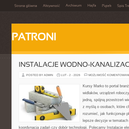
Archiwum
Hajfa
Strona główna
Aktywność
Piątek
Spis Tr
PATRONI
INSTALACJE WODNO-KANALIZAC
POSTED BY ADMIN
LUT - 2 - 2026
MOŻLIWOŚĆ KOMENTOWAN
Kursy Marko to portal branż
widlaków, urządzeń roboczy
jedną, spójną przestrzeń w
z myślą o osobach, które c
rozumieć, jak funkcjonuje 
lepsze decyzje w tematach 
koordynacja zadań czy dobór technologii. Polecamy Instalacje elek