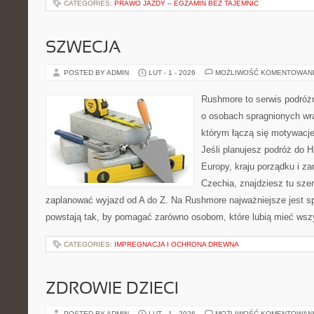
CATEGORIES:
PRAWO JAZDY – EGZAMIN BEZ TAJEMNIC
SZWECJA
POSTED BY ADMIN
LUT - 1 - 2026
MOŻLIWOŚĆ KOMENTOWAN
Rushmore to serwis podróżn
o osobach spragnionych wra
którym łączą się motywacj
Jeśli planujesz podróż do H
Europy, kraju porządku i za
Czechia, znajdziesz tu sze
zaplanować wyjazd od A do Z. Na Rushmore najważniejsze jest s
powstają tak, by pomagać zarówno osobom, które lubią mieć wszy
CATEGORIES:
IMPREGNACJA I OCHRONA DREWNA
ZDROWIE DZIECI
POSTED BY ADMIN
LUT - 1 - 2026
MOŻLIWOŚĆ KOMENTOWAN