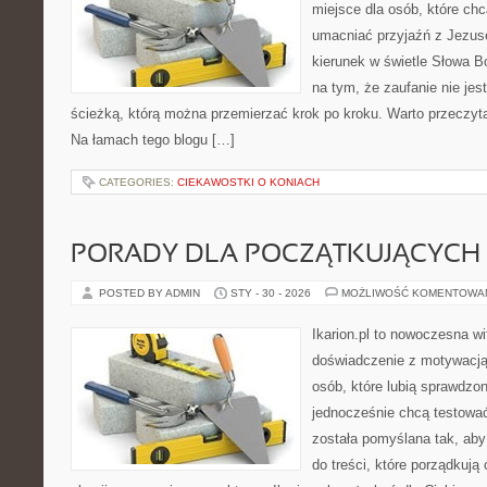
miejsce dla osób, które chc
umacniać przyjaźń z Jezu
kierunek w świetle Słowa Bo
na tym, że zaufanie nie jes
ścieżką, którą można przemierzać krok po kroku. Warto przeczyta
Na łamach tego blogu […]
CATEGORIES:
CIEKAWOSTKI O KONIACH
PORADY DLA POCZĄTKUJĄCYCH
POSTED BY ADMIN
STY - 30 - 2026
MOŻLIWOŚĆ KOMENTOWA
Ikarion.pl to nowoczesna wi
doświadczenie z motywacją
osób, które lubią sprawdzon
jednocześnie chcą testowa
została pomyślana tak, aby
do treści, które porządkują