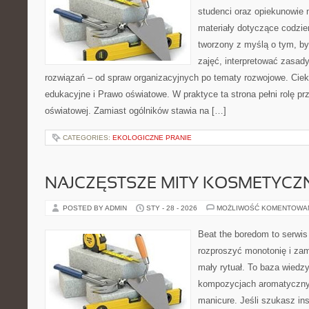
studenci oraz opiekunowie
materiały dotyczące codzie
tworzony z myślą o tym, b
zajęć, interpretować zasa
rozwiązań – od spraw organizacyjnych po tematy rozwojowe. Ciek
edukacyjne i Prawo oświatowe. W praktyce ta strona pełni rolę pr
oświatowej. Zamiast ogólników stawia na […]
CATEGORIES:
EKOLOGICZNE PRANIE
NAJCZĘSTSZE MITY KOSMETYCZ
POSTED BY ADMIN
STY - 28 - 2026
MOŻLIWOŚĆ KOMENTOWA
Beat the boredom to serwis
rozproszyć monotonię i zam
mały rytuał. To baza wiedz
kompozycjach aromatyczny
manicure. Jeśli szukasz insp