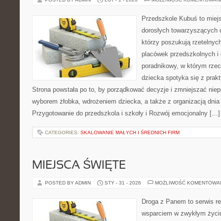
Przedszkole Kubuś to miej
dorosłych towarzyszących 
którzy poszukują rzetelnych
placówek przedszkolnych i 
poradnikowy, w którym rzec
dziecka spotyka się z pra
Strona powstała po to, by porządkować decyzje i zmniejszać ni
wyborem żłobka, wdrożeniem dziecka, a także z organizacją dnia
Przygotowanie do przedszkola i szkoły i Rozwój emocjonalny […]
CATEGORIES:
SKALOWANIE MAŁYCH I ŚREDNICH FIRM
MIEJSCA ŚWIĘTE
POSTED BY ADMIN
STY - 31 - 2026
MOŻLIWOŚĆ KOMENTOWA
Droga z Panem to serwis rel
wsparciem w zwykłym życiu