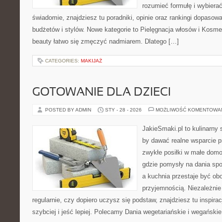
rozumieć formułę i wybierać
świadomie, znajdziesz tu poradniki, opinie oraz rankingi dopasow
budżetów i stylów. Nowe kategorie to Pielęgnacja włosów i Kosm
beauty łatwo się zmęczyć nadmiarem. Dlatego […]
CATEGORIES:
MAKIJAŻ
GOTOWANIE DLA DZIECI
POSTED BY ADMIN
STY - 28 - 2026
MOŻLIWOŚĆ KOMENTOWA
JakieSmaki.pl to kulinarny s
by dawać realne wsparcie p
zwykłe posiłki w małe domo
gdzie pomysły na dania sp
a kuchnia przestaje być obo
przyjemnością. Niezależnie
regularnie, czy dopiero uczysz się podstaw, znajdziesz tu inspira
szybciej i jeść lepiej. Polecamy Dania wegetariańskie i wegańskie