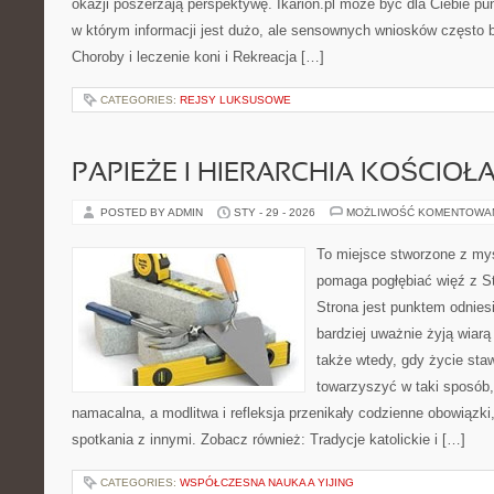
okazji poszerzają perspektywę. Ikarion.pl może być dla Ciebie pu
w którym informacji jest dużo, ale sensownych wniosków często b
Choroby i leczenie koni i Rekreacja […]
CATEGORIES:
REJSY LUKSUSOWE
PAPIEŻE I HIERARCHIA KOŚCIOŁ
POSTED BY ADMIN
STY - 29 - 2026
MOŻLIWOŚĆ KOMENTOWA
To miejsce stworzone z myś
pomaga pogłębiać więź z S
Strona jest punktem odniesi
bardziej uważnie żyją wiarą 
także wtedy, gdy życie staw
towarzyszyć w taki sposób
namacalna, a modlitwa i refleksja przenikały codzienne obowiązki
spotkania z innymi. Zobacz również: Tradycje katolickie i […]
CATEGORIES:
WSPÓŁCZESNA NAUKA A YIJING