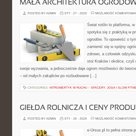
MAŁA ARCHITEKTURA OGRODO
POSTED BY ADMIN
STY - 27 - 2026
MOŻLIWOŚĆ KOMENTOWA
Świat roślin to platforma, w 
spotyka się z praktyką w pr
ogrodów. To opowieść o tym
zamienić się w spójny ogród
zdrowo, a człowiek odzysku
stoi Kraków i okolice, czyli
swoje wyzwania, a jednocześnie daje ogrom możliwości do tworz
– od małych zakątków po rozbudowane […]
CATEGORIES:
INTROWERTYK W RUCHU – SPACERY, JOGA I SLOW FITN
GIEŁDA ROLNICZA I CENY PROD
POSTED BY ADMIN
STY - 26 - 2026
MOŻLIWOŚĆ KOMENTOWA
e-Ursus.pl to pełna stron