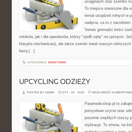
uciągowym oraz szeroko ro
To miejsce stworzone dla o
temat urządzeń rolnych w 
nadęcia, za to z naciskiem
Serwis gromadzi treści zar
rolników, jak i dla operatorów, którzy “zjedli zęby” na sprzęcie. Jeś
klasyka mechanizacji, ale także szeroki świat maszyn rolniczych
bazą […]
CATEGORIES:
WARZYWNIK
UPCYCLING ODZIEŻY
POSTED BY ADMIN
STY - 26 - 2026
MOŻLIWOŚĆ KOMENTOWA
Paramedicshop.pl to zakąte
pomysłowe szycie oraz odmi
pozornie zwykłych rzeczy p
stylizacje. To strona, na któ
praktyka i radość z tego, 