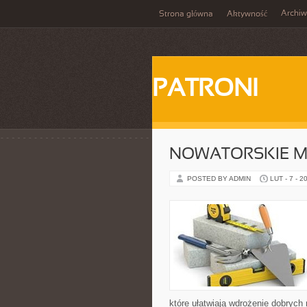
Archi
Strona główna
Aktywność
PATRONI
NOWATORSKIE M
POSTED BY ADMIN
LUT - 7 - 2
które ułatwiają wdrożenie dobrych