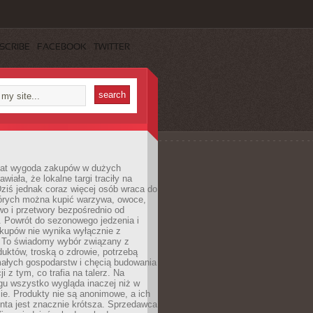
SCRIBE
FACEBOOK
TWITTER
 lat wygoda zakupów w dużych
wiała, że lokalne targi traciły na
ziś jednak coraz więcej osób wraca do
tórych można kupić warzywa, owoce,
wo i przetwory bezpośrednio od
. Powrót do sezonowego jedzenia i
akupów nie wynika wyłącznie z
 To świadomy wybór związany z
duktów, troską o zdrowie, potrzebą
małych gospodarstw i chęcią budowania
cji z tym, co trafia na talerz. Na
gu wszystko wygląda inaczej niż w
e. Produkty nie są anonimowe, a ich
enta jest znacznie krótsza. Sprzedawca