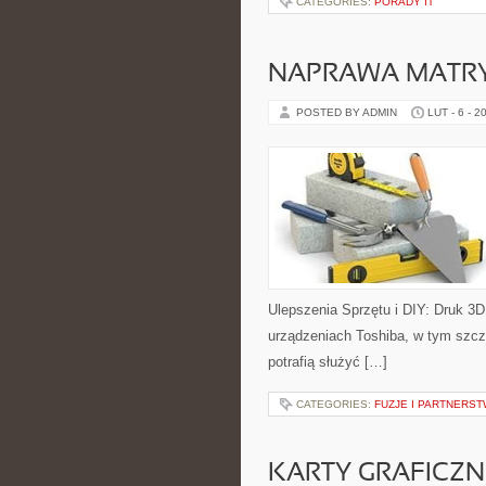
CATEGORIES:
PORADY IT
NAPRAWA MATRY
POSTED BY ADMIN
LUT - 6 - 2
Ulepszenia Sprzętu i DIY: Druk 3D
urządzeniach Toshiba, w tym szcze
potrafią służyć […]
CATEGORIES:
FUZJE I PARTNERS
KARTY GRAFICZN