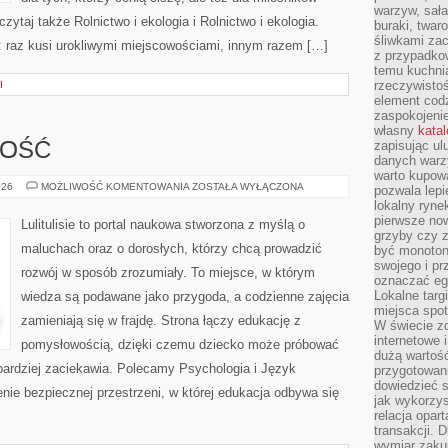
warzyw, sała
zytaj także Rolnictwo i ekologia i Rolnictwo i ekologia.
buraki, twar
śliwkami zac
: raz kusi urokliwymi miejscowościami, innym razem […]
z przypadko
temu kuchnia
rzeczywistoś
I
element codz
zaspokojeni
własny
kata
zapisując ul
ZOŚĆ
danych warz
warto kupowa
PRZEDSIĘBIORCZOŚĆ
026
MOŻLIWOŚĆ KOMENTOWANIA
ZOSTAŁA WYŁĄCZONA
pozwala lepi
lokalny ryn
pierwsze now
Lulitulisie to portal naukowa stworzona z myślą o
grzyby czy z
maluchach oraz o dorosłych, którzy chcą prowadzić
być monoton
swojego i pr
rozwój w sposób zrozumiały. To miejsce, w którym
oznaczać egz
Lokalne targ
wiedza są podawane jako przygoda, a codzienne zajęcia
miejsca spo
zamieniają się w frajdę. Strona łączy edukację z
W świecie z
internetowe 
pomysłowością, dzięki czemu dziecko może próbować
dużą wartoś
ajbardziej zaciekawia. Polecamy Psychologia i Język
przygotowani
dowiedzieć 
enie bezpiecznej przestrzeni, w której edukacja odbywa się
jak wykorzys
relacja opar
transakcji. D
wymiar zakup