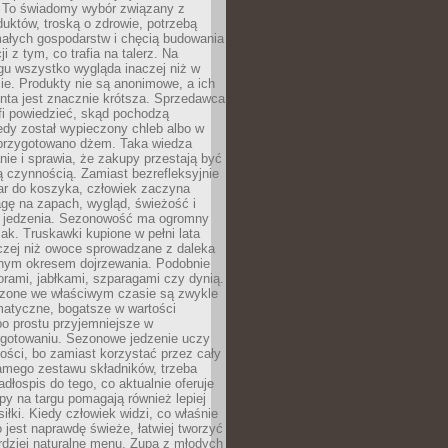
 To świadomy wybór związany z
duktów, troską o zdrowie, potrzebą
małych gospodarstw i chęcią budowania
cji z tym, co trafia na talerz. Na
gu wszystko wygląda inaczej niż w
e. Produkty nie są anonimowe, a ich
enta jest znacznie krótsza. Sprzedawca
fi powiedzieć, skąd pochodzą
edy został wypieczony chleb albo w
 przygotowano dżem. Taka wiedza
nie i sprawia, że zakupy przestają być
 czynnością. Zamiast bezrefleksyjnie
ar do koszyka, człowiek zaczyna
gę na zapach, wygląd, świeżość i
 jedzenia. Sezonowość ma ogromny
k. Truskawki kupione w pełni lata
czej niż owoce sprowadzane z daleka
lnym okresem dojrzewania. Podobnie
orami, jabłkami, szparagami czy dynią.
dzone we właściwym czasie są zwykle
matyczne, bogatsze w wartości
o prostu przyjemniejsze w
gotowaniu. Sezonowe jedzenie uczy
ości, bo zamiast korzystać przez cały
amego zestawu składników, trzeba
dłospis do tego, co aktualnie oferuje
py na targu pomagają również lepiej
iłki. Kiedy człowiek widzi, co właśnie
o jest naprawdę świeże, łatwiej tworzyć
rdziej naturalne menu. Zupa z młodych