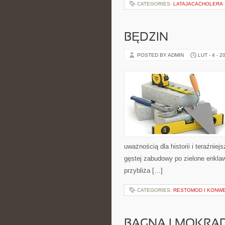
CATEGORIES:
LATAJACACHOLERA
BĘDZIN
POSTED BY ADMIN
LUT - 4 - 2
uważnością dla historii i teraźniej
gęstej zabudowy po zielone enklaw
przybliża […]
CATEGORIES:
RESTOMOD I KONWE
BAGNA I MOKRA