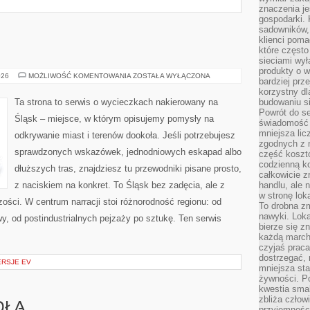
znaczenia je
gospodarki. 
sadowników,
klienci poma
które często
sieciami wy
produkty o w
BĘDZIN
026
MOŻLIWOŚĆ KOMENTOWANIA
ZOSTAŁA WYŁĄCZONA
bardziej prz
korzystny dl
Ta strona to serwis o wycieczkach nakierowany na
budowaniu si
Powrót do s
Śląsk – miejsce, w którym opisujemy pomysły na
świadomość e
mniejsza li
odkrywanie miast i terenów dookoła. Jeśli potrzebujesz
zgodnych z 
sprawdzonych wskazówek, jednodniowych eskapad albo
część koszt
codzienną k
dłuższych tras, znajdziesz tu przewodniki pisane prosto,
całkowicie 
z naciskiem na konkret. To Śląsk bez zadęcia, ale z
handlu, ale
w stronę lo
szości. W centrum narracji stoi różnorodność regionu: od
To drobna z
nawyki. Loka
y, od postindustrialnych pejzaży po sztukę. Ten serwis
bierze się 
każdą march
czyjaś prac
dostrzegać, 
RSJE EV
mniejsza sta
żywności. Po
kwestia smak
zbliża człow
DŁA
przyjemnośc