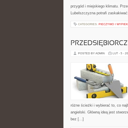
przygód i miejskiego klimatu. Przec
Lubelszczyzna potrafi zaskakiwać
CATEGORIES:
PIECZYWO I WYPIEK
PRZEDSIĘBIORC
POSTED BY ADMIN
LUT - 5 - 2
różne ścieżki i wybierać to, co n
angielski. Główną ideą jest stworz
bez […]