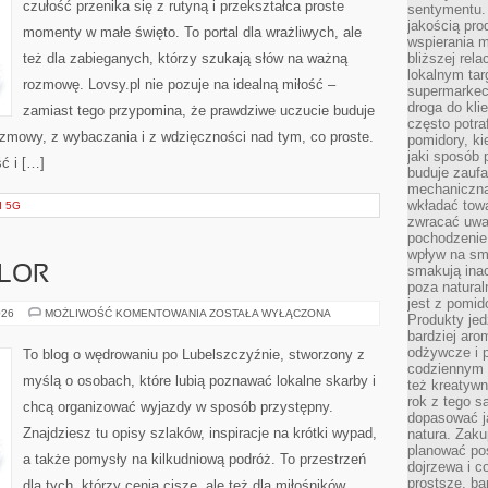
czułość przenika się z rutyną i przekształca proste
sentymentu.
jakością pro
momenty w małe święto. To portal dla wrażliwych, ale
wspierania 
też dla zabieganych, którzy szukają słów na ważną
bliższej rela
lokalnym tar
rozmowę. Lovsy.pl nie pozuje na idealną miłość –
supermarkeci
droga do kli
zamiast tego przypomina, że prawdziwe uczucie buduje
często potra
 rozmowy, z wybaczania i z wdzięczności nad tym, co proste.
pomidory, ki
jaki sposób
ć i […]
buduje zaufa
mechaniczną
wkładać tow
I 5G
zwracać uwa
pochodzenie
wpływ na sma
smakują ina
KLOR
poza natura
jest z pomid
TRADYCJE
026
MOŻLIWOŚĆ KOMENTOWANIA
ZOSTAŁA WYŁĄCZONA
Produkty je
I
bardziej aro
FOLKLOR
odżywcze i p
To blog o wędrowaniu po Lubelszczyźnie, stworzony z
codziennym 
myślą o osobach, które lubią poznawać lokalne skarby i
też kreatywn
rok z tego s
chcą organizować wyjazdy w sposób przystępny.
dopasować ja
Znajdziesz tu opisy szlaków, inspiracje na krótki wypad,
natura. Zaku
planować pos
a także pomysły na kilkudniową podróż. To przestrzeń
dojrzewa i c
prostsze, ba
dla tych, którzy cenią ciszę, ale też dla miłośników