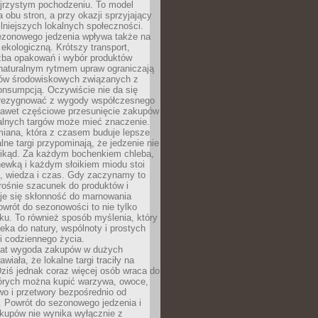
ejrzystym pochodzeniu. To model
a obu stron, a przy okazji sprzyjający
lniejszych lokalnych społeczności.
ezonowego jedzenia wpływa także na
kologiczną. Krótszy transport,
czba opakowań i wybór produktów
naturalnym rytmem upraw ograniczają
ów środowiskowych związanych z
onsumpcją. Oczywiście nie da się
zrezygnować z wygody współczesnego
 nawet częściowe przesunięcie zakupów
kalnych targów może mieć znaczenie.
miana, która z czasem buduje lepsze
lne targi przypominają, że jedzenie nie
znikąd. Za każdym bochenkiem chleba,
ewką i każdym słoikiem miodu stoi
a, wiedza i czas. Gdy zaczynamy to
rośnie szacunek do produktów i
je się skłonność do marnowania
wrót do sezonowości to nie tylko
u. To również sposób myślenia, który
ieka do natury, wspólnoty i prostych
i codziennego życia.
 lat wygoda zakupów w dużych
wiała, że lokalne targi traciły na
ziś jednak coraz więcej osób wraca do
tórych można kupić warzywa, owoce,
wo i przetwory bezpośrednio od
. Powrót do sezonowego jedzenia i
akupów nie wynika wyłącznie z