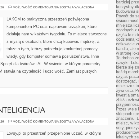
bardziej prz
korzystny dl
KARTY
026
MOŻLIWOŚĆ KOMENTOWANIA
ZOSTAŁA WYŁĄCZONA
GRAFICZNE
budowaniu si
(GPU)
Powrót do s
LAKOM to praktyczna przestrzeń poświęcona
świadomość e
mniejsza li
komponentom PC oraz naprawom urządzeń, które
zgodnych z 
działają nam w każdym tygodniu. To miejsce stworzone
część koszt
codzienną k
z myślą o osobach, które chcą kupować mądrzej, a
całkowicie 
handlu, ale
także o tych, którzy potrzebują konkretnej pomocy
w stronę lo
wtedy, gdy komputer odmawia posłuszeństwa. Inne
To drobna z
nawyki. Loka
 Sprzęt dla twórców i AI. W świecie, w którym parametry
bierze się 
M stawia na czytelność i uczciwość. Zamiast pustych
każdą march
czyjaś prac
dostrzegać, 
mniejsza sta
żywności. Po
kwestia smak
zbliża człow
przyjemnośc
Przez wiele
NTELIGENCJA
sklepach spra
znaczeniu. D
EMOCJONALNA
026
MOŻLIWOŚĆ KOMENTOWANIA
ZOSTAŁA WYŁĄCZONA
miejsc, w k
INTELIGENCJA
sery, pieczy
producentów
Lovsy.pl to przestrzeń przepełnione uczuć, w którym
lokalnych z