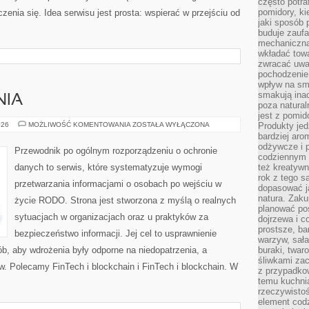
często potra
pomidory, ki
zenia się. Idea serwisu jest prosta: wspierać w przejściu od
jaki sposób
buduje zaufa
mechaniczną
wkładać tow
zwracać uwa
pochodzenie
wpływ na sma
smakują ina
NIA
poza natura
jest z pomid
KARY
026
MOŻLIWOŚĆ KOMENTOWANIA
ZOSTAŁA WYŁĄCZONA
Produkty je
I
bardziej aro
NARUSZENIA
odżywcze i p
Przewodnik po ogólnym rozporządzeniu o ochronie
codziennym 
danych to serwis, które systematyzuje wymogi
też kreatywn
rok z tego s
przetwarzania informacjami o osobach po wejściu w
dopasować ja
natura. Zaku
życie RODO. Strona jest stworzona z myślą o realnych
planować pos
sytuacjach w organizacjach oraz u praktyków za
dojrzewa i c
prostsze, ba
bezpieczeństwo informacji. Jej cel to usprawnienie
warzyw, sała
b, aby wdrożenia były odporne na niedopatrzenia, a
buraki, twar
śliwkami zac
w. Polecamy FinTech i blockchain i FinTech i blockchain. W
z przypadko
temu kuchnia
rzeczywistoś
element codz