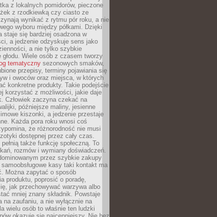
tka z lokalnych pomidorów, pieczone
ożek z rzodkiewką czy ciasto ze
zynają wynikać z rytmu pór roku, a nie
wego wyboru między półkami. Dzięki
 staje się bardziej osadzona w
ci, a jedzenie odzyskuje sens jako
ienności, a nie tylko szybkie
e głodu. Wiele osób z czasem tworzy
log tematyczny
sezonowych smaków,
ubione przepisy, terminy pojawiania się
yw i owoców oraz miejsca, w których
ć konkretne produkty. Takie podejście
ej korzystać z możliwości, jakie daje
ek. Człowiek zaczyna czekać na
alijki, późniejsze maliny, jesienne
imowe kiszonki, a jedzenie przestaje
ne. Każda pora roku wnosi coś
zypomina, że różnorodność nie musi
otyki dostępnej przez cały czas.
i pełnią także funkcję społeczną. To
tkań, rozmów i wymiany doświadczeń.
dominowanym przez szybkie zakupy
i samoobsługowe kasy taki kontakt ma
ć. Można zapytać o sposób
a produktu, poprosić o poradę,
się, jak przechowywać warzywa albo
tać mniej znany składnik. Powstaje
ta na zaufaniu, a nie wyłącznie na
la wielu osób to właśnie ten ludzki
ów okazuje się najcenniejszy. Nie bez