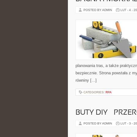
POSTED BY ADMIN
LUT - 4 - 2
planowania tras, a także praktyc
bezpiecznie. Strona powstała z my
równiny […]
CATEGORIES:
RPA
BUTY DIY – PRZE
POSTED BY ADMIN
LUT - 3 - 2