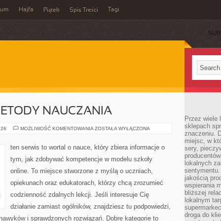
wum
Hajfa
Tagi
Piątek
Spis Treści
SUB
ETODY NAUCZANIA
Przez wiele
sklepach spra
NOWATORSKIE
026
MOŻLIWOŚĆ KOMENTOWANIA
ZOSTAŁA WYŁĄCZONA
znaczeniu. D
METODY
NAUCZANIA
miejsc, w k
ten serwis to wortal o nauce, który zbiera informacje o
sery, pieczy
producentów
tym, jak zdobywać kompetencje w modelu szkoły
lokalnych z
sentymentu.
online. To miejsce stworzone z myślą o uczniach,
jakością pro
opiekunach oraz edukatorach, którzy chcą zrozumieć
wspierania 
bliższej rela
codzienność zdalnych lekcji. Jeśli interesuje Cię
lokalnym tar
działanie zamiast ogólników, znajdziesz tu podpowiedzi,
supermarkeci
droga do kli
 nawyków i sprawdzonych rozwiązań. Dobre kategorie to