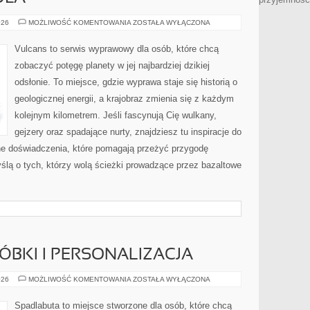
BAGNA
026
MOŻLIWOŚĆ KOMENTOWANIA
ZOSTAŁA WYŁĄCZONA
I
MOKRADŁA
Vulcans to serwis wyprawowy dla osób, które chcą
zobaczyć potęgę planety w jej najbardziej dzikiej
odsłonie. To miejsce, gdzie wyprawa staje się historią o
geologicznej energii, a krajobraz zmienia się z każdym
kolejnym kilometrem. Jeśli fascynują Cię wulkany,
gejzery oraz spadające nurty, znajdziesz tu inspiracje do
zne doświadczenia, które pomagają przeżyć przygodę
ślą o tych, którzy wolą ścieżki prowadzące przez bazaltowe
RÓBKI I PERSONALIZACJA
BUTY
026
MOŻLIWOŚĆ KOMENTOWANIA
ZOSTAŁA WYŁĄCZONA
DIY
–
PRZERÓBKI
Spadlabuta to miejsce stworzone dla osób, które chcą
I