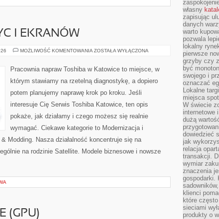
zaspokojeni
własny
kata
zapisując ul
danych warz
warto kupowa
C I EKRANÓW
pozwala lepi
lokalny ryn
NAPRAWA
026
MOŻLIWOŚĆ KOMENTOWANIA
ZOSTAŁA WYŁĄCZONA
pierwsze now
MATRYC
grzyby czy z
I
EKRANÓW
być monoton
Pracownia napraw Toshiba w Katowice to miejsce, w
swojego i pr
którym stawiamy na rzetelną diagnostykę, a dopiero
oznaczać egz
Lokalne targ
potem planujemy naprawę krok po kroku. Jeśli
miejsca spo
interesuje Cię Serwis Toshiba Katowice, ten opis
W świecie z
internetowe 
pokaże, jak działamy i czego możesz się realnie
dużą wartoś
przygotowani
wymagać. Ciekawe kategorie to Modernizacja i
dowiedzieć 
 & Modding. Nasza działalność koncentruje się na
jak wykorzys
relacja opar
gólnie na rodzinie Satellite. Modele biznesowe i nowsze
transakcji. D
wymiar zakup
znaczenia je
gospodarki. 
TWA
sadowników,
klienci poma
które często
sieciami wy
E (GPU)
produkty o w