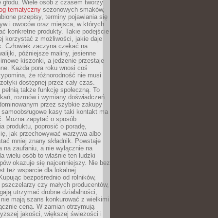
e głodu. Wiele osób z czasem tworzy
log tematyczny
sezonowych smaków,
ubione przepisy, terminy pojawiania się
yw i owoców oraz miejsca, w których
ć konkretne produkty. Takie podejście
ej korzystać z możliwości, jakie daje
ek. Człowiek zaczyna czekać na
alijki, późniejsze maliny, jesienne
imowe kiszonki, a jedzenie przestaje
ne. Każda pora roku wnosi coś
zypomina, że różnorodność nie musi
otyki dostępnej przez cały czas.
i pełnią także funkcję społeczną. To
tkań, rozmów i wymiany doświadczeń.
dominowanym przez szybkie zakupy
i samoobsługowe kasy taki kontakt ma
ć. Można zapytać o sposób
a produktu, poprosić o poradę,
się, jak przechowywać warzywa albo
tać mniej znany składnik. Powstaje
ta na zaufaniu, a nie wyłącznie na
la wielu osób to właśnie ten ludzki
ów okazuje się najcenniejszy. Nie bez
st też wsparcie dla lokalnej
Kupując bezpośrednio od rolników,
 pszczelarzy czy małych producentów,
gają utrzymać drobne działalności,
 nie mają szans konkurować z wielkimi
łącznie ceną. W zamian otrzymują
yższej jakości, większej świeżości i