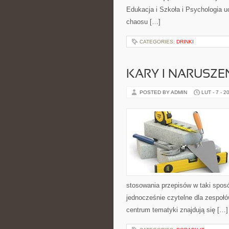
Edukacja i Szkoła i Psychologia uc
chaosu […]
CATEGORIES:
DRINKI
KARY I NARUSZE
POSTED BY ADMIN
LUT - 7 - 2
stosowania przepisów w taki sposó
jednocześnie czytelne dla zespołó
centrum tematyki znajdują się […]