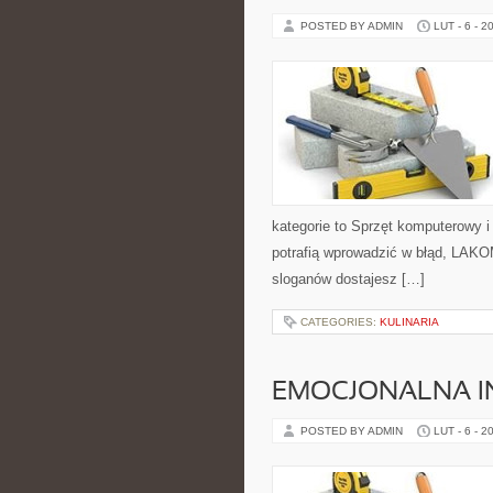
POSTED BY ADMIN
LUT - 6 - 2
kategorie to Sprzęt komputerowy i
potrafią wprowadzić w błąd, LAKO
sloganów dostajesz […]
CATEGORIES:
KULINARIA
EMOCJONALNA I
POSTED BY ADMIN
LUT - 6 - 2