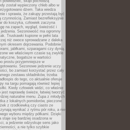
fi powiedzieć, skąd pochodzą
edy został wypieczony chleb albo w
 przygotowano dżem. Taka wiedza
nie i sprawia, że zakupy przestają być
 czynnością. Zamiast bezrefleksyjnie
ar do koszyka, człowiek zaczyna
gę na zapach, wygląd, świeżość i
 jedzenia. Sezonowość ma ogromny
k. Truskawki kupione w pełni lata
czej niż owoce sprowadzane z daleka
lnym okresem dojrzewania. Podobnie
orami, jabłkami, szparagami czy dynią.
dzone we właściwym czasie są zwykle
matyczne, bogatsze w wartości
o prostu przyjemniejsze w
gotowaniu. Sezonowe jedzenie uczy
ości, bo zamiast korzystać przez cały
amego zestawu składników, trzeba
dłospis do tego, co aktualnie oferuje
py na targu pomagają również lepiej
iłki. Kiedy człowiek widzi, co właśnie
o jest naprawdę świeże, łatwiej tworzyć
rdziej naturalne menu. Zupa z młodych
tka z lokalnych pomidorów, pieczone
ożek z rzodkiewką czy ciasto ze
zynają wynikać z rytmu pór roku, a nie
wego wyboru między półkami. Dzięki
 staje się bardziej osadzona w
ci, a jedzenie odzyskuje sens jako
ienności, a nie tylko szybkie