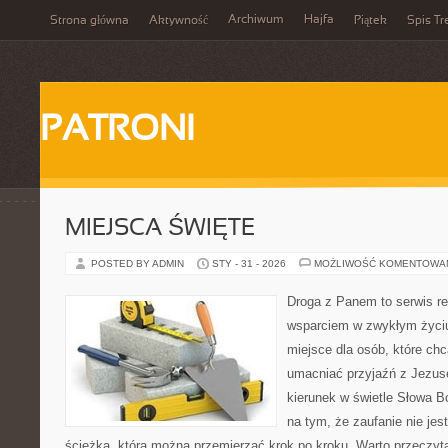
Archiwum
Hajfa
Strona główna
Aktywność
Piątek
Spis Tr
PATRONI
MIEJSCA ŚWIĘTE
POSTED BY ADMIN
STY - 31 - 2026
MOŻLIWOŚĆ KOMENTOWA
Droga z Panem to serwis rel
wsparciem w zwykłym życiu
miejsce dla osób, które chc
umacniać przyjaźń z Jezu
kierunek w świetle Słowa Bo
na tym, że zaufanie nie jes
ścieżką, którą można przemierzać krok po kroku. Warto przeczyta