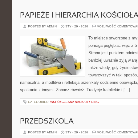
PAPIEŻE I HIERARCHIA KOŚCIOŁ
POSTED BY ADMIN
STY - 29 - 2026
MOŻLIWOŚĆ KOMENTOWA
To miejsce stworzone z myś
pomaga pogłębiać więź z S
Strona jest punktem odniesi
bardziej uważnie żyją wiarą 
także wtedy, gdy życie staw
towarzyszyć w taki sposób
namacalna, a modlitwa i refleksja przenikały codzienne obowiązki
spotkania z innymi. Zobacz również: Tradycje katolickie i […]
CATEGORIES:
WSPÓŁCZESNA NAUKA A YIJING
PRZEDSZKOLA
POSTED BY ADMIN
STY - 29 - 2026
MOŻLIWOŚĆ KOMENTOWA