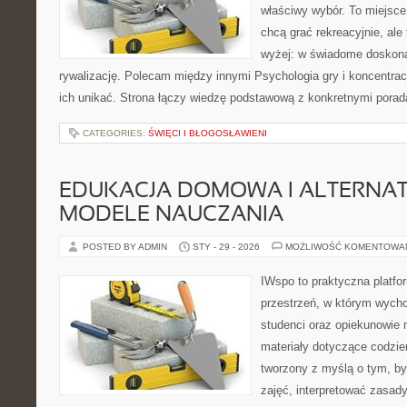
właściwy wybór. To miejsce
chcą grać rekreacyjnie, ale 
wyżej: w świadome doskonal
rywalizację. Polecam między innymi Psychologia gry i koncentracj
ich unikać. Strona łączy wiedzę podstawową z konkretnymi porad
CATEGORIES:
ŚWIĘCI I BŁOGOSŁAWIENI
EDUKACJA DOMOWA I ALTERNA
MODELE NAUCZANIA
POSTED BY ADMIN
STY - 29 - 2026
MOŻLIWOŚĆ KOMENTOWA
IWspo to praktyczna platfo
przestrzeń, w którym wycho
studenci oraz opiekunowie
materiały dotyczące codzie
tworzony z myślą o tym, b
zajęć, interpretować zasa