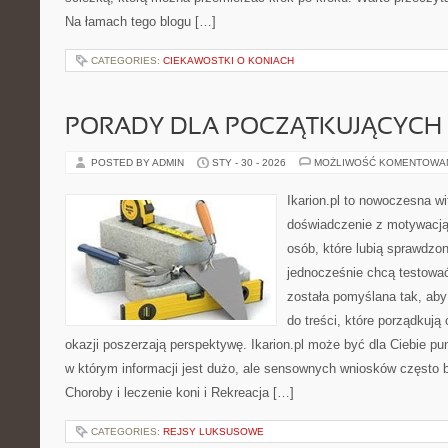
Na łamach tego blogu […]
CATEGORIES:
CIEKAWOSTKI O KONIACH
PORADY DLA POCZĄTKUJĄCYCH
POSTED BY ADMIN
STY - 30 - 2026
MOŻLIWOŚĆ KOMENTOWA
Ikarion.pl to nowoczesna wi
doświadczenie z motywacją
osób, które lubią sprawdzon
jednocześnie chcą testowa
została pomyślana tak, aby
do treści, które porządkują
okazji poszerzają perspektywę. Ikarion.pl może być dla Ciebie pu
w którym informacji jest dużo, ale sensownych wniosków często b
Choroby i leczenie koni i Rekreacja […]
CATEGORIES:
REJSY LUKSUSOWE