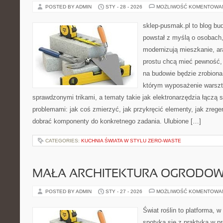
POSTED BY ADMIN
STY - 28 - 2026
MOŻLIWOŚĆ KOMENTOWA
sklep-pusmak.pl to blog bu
powstał z myślą o osobach,
modernizują mieszkanie, ar
prostu chcą mieć pewność,
na budowie będzie zrobiona
którym wyposażenie warszta
sprawdzonymi trikami, a tematy takie jak elektronarzędzia łączą 
problemami: jak coś zmierzyć, jak przykręcić elementy, jak zrege
dobrać komponenty do konkretnego zadania. Ulubione […]
CATEGORIES:
KUCHNIA ŚWIATA W STYLU ZERO-WASTE
MAŁA ARCHITEKTURA OGRODO
POSTED BY ADMIN
STY - 27 - 2026
MOŻLIWOŚĆ KOMENTOWA
Świat roślin to platforma, w 
spotyka się z praktyką w pr