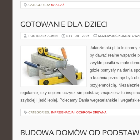
CATEGORIES:
MAKIJAŻ
GOTOWANIE DLA DZIECI
POSTED BY ADMIN
STY - 28 - 2026
MOŻLIWOŚĆ KOMENTOWA
JakieSmaki.pl to kulinarny s
by dawać realne wsparcie p
zwykłe posiłki w małe domo
gdzie pomysły na dania sp
a kuchnia przestaje być obo
przyjemnością. Niezależnie
regularnie, czy dopiero uczysz się podstaw, znajdziesz tu inspira
szybciej i jeść lepiej. Polecamy Dania wegetariańskie i wegańskie
CATEGORIES:
IMPREGNACJA I OCHRONA DREWNA
BUDOWA DOMÓW OD PODSTAW