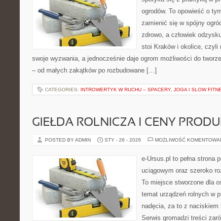
ogrodów. To opowieść o tym
zamienić się w spójny ogród
zdrowo, a człowiek odzysku
stoi Kraków i okolice, czyli
swoje wyzwania, a jednocześnie daje ogrom możliwości do tworz
– od małych zakątków po rozbudowane […]
CATEGORIES:
INTROWERTYK W RUCHU – SPACERY, JOGA I SLOW FITN
GIEŁDA ROLNICZA I CENY PROD
POSTED BY ADMIN
STY - 26 - 2026
MOŻLIWOŚĆ KOMENTOWA
e-Ursus.pl to pełna stron
uciągowym oraz szeroko ro
To miejsce stworzone dla o
temat urządzeń rolnych w 
nadęcia, za to z naciskiem
Serwis gromadzi treści zar