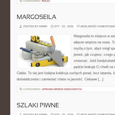
CATEGORIES:
ROLKI
MARGOSEILA
POSTED BY ADMIN
STY - 25 - 2026
MOŻLIWOŚĆ KOMENTOWA
Margoseila to miejsce w si
własne wnętrze na nowo. To
myślą o tym, abyś mógł sp
jesteś, jak czujesz, czego 
zmierzać. Jeśli kiedykolwi
pędzie brakuje Ci chwili na
Ciebie. To nie jest kolejna kolekcja suchych porad, lecz latarnia
doświadczenia i zamieniać chaos w jasność. Ciekawe […]
CATEGORIES:
UPRAWA DRZEW OWOCOWYCH
SZLAKI PIWNE
POSTED BY ADMIN
STY - 25 - 2026
MOŻLIWOŚĆ KOMENTOWA