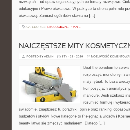
rozwiązań – od spraw organizacyjnych po tematy rozwojowe. Ciek
edukacyjne i Prawo oświatowe. W praktyce ta strona pełni rolę pr
oświatowej. Zamiast ogólników stawia na […]
CATEGORIES:
EKOLOGICZNE PRANIE
NAJCZĘSTSZE MITY KOSMETYCZ
POSTED BY ADMIN
STY - 28 - 2026
MOŻLIWOŚĆ KOMENTOWA
Beat the boredom to serwis
rozproszyć monotonię i zam
mały rytuał. To baza wiedz
kompozycjach aromatyczny
manicure. Jeśli szukasz insp
rozumieć formułę i wybierać
świadomie, znajdziesz tu poradniki, opinie oraz rankingi dopasow
budżetów i stylów. Nowe kategorie to Pielęgnacja włosów i Kosm
beauty łatwo się zmęczyć nadmiarem. Dlatego […]