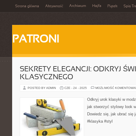
Archiwum
Hajfa
Strona główna
Aktywność
Piątek
Spis Tr
PATRONI
SEKRETY ELEGANCJI: ODKRYJ ŚW
KLASYCZNEGO
POSTED BY ADMIN
CZE - 24 - 2025
MOŻLIWOŚĆ KOMENTOWA
Odkryj urok klasyki w modzi
jak stworzyć stylowy look 
Dowiedz się, jak ubrać się
#klasyka #styl