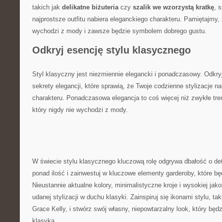
takich jak
delikatne biżuteria
czy⁤
szalik we wzorzystą kratkę
,⁣ 
najprostsze outfitu nabiera eleganckiego charakteru.‍ Pamiętajmy, ‌ż
wychodzi z mody i ​zawsze‍ będzie symbolem⁤ dobrego ‍gustu.
Odkryj esencję stylu klasycznego
Styl klasyczny jest niezmiennie⁣ elegancki i ponadczasowy. Odkry
sekrety elegancji, ‍które sprawią, że Twoje codzienne⁢ stylizacje n
charakteru. Ponadczasowa elegancja to coś więcej niż‍ zwykłe tren
‌który nigdy nie wychodzi z⁤ mody.
W świecie stylu klasycznego kluczową rolę ⁤odgrywa dbałość o⁤ de
ponad ⁢ilość ‌i zainwestuj w kluczowe‌ elementy garderoby, które​ bę
Nieustannie aktualne kolory, minimalistyczne‌ kroje i wysokiej jako
udanej stylizacji w ⁢duchu klasyki. Zainspiruj się ikonami‌ stylu, t
Grace⁤ Kelly, i stwórz swój własny, niepowtarzalny look, który ‍bę
klasyką.