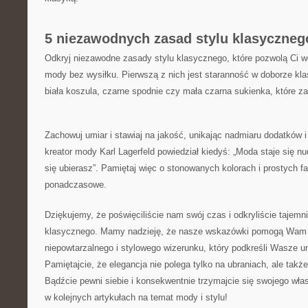
5 niezawodnych zasad stylu klasyczneg
Odkryj niezawodne ⁤zasady stylu klasycznego, które pozwolą Ci w
mody bez wysiłku.​ Pierwszą z nich jest staranność w doborze ⁣kla
biała koszula, czarne spodnie czy mała czarna sukienka,​ które z
Zachowuj umiar i ⁢stawiaj na⁣ jakość,​ unikając nadmiaru dodatków
kreator mody Karl‍ Lagerfeld powiedział ⁤kiedyś: „Moda staje się nu
się ubierasz”. Pamiętaj więc ⁣o stonowanych kolorach i prostych​ 
ponadczasowe.
Dziękujemy, że poświęciliście nam swój czas ⁢i​ odkryliście tajemni
klasycznego. Mamy nadzieję, że nasze⁣ wskazówki pomogą Wam 
niepowtarzalnego i stylowego ⁤wizerunku, który podkreśli Wasze u
Pamiętajcie, że elegancja nie polega tylko ​na ubraniach, ⁤ale także
⁢Bądźcie pewni‌ siebie i konsekwentnie trzymajcie się swojego⁢ wła
w kolejnych artykułach na temat mody i ⁢stylu!