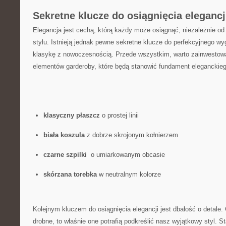
Sekretne klucze do ‍osiągnięcia⁤ elegancj
Elegancja jest cechą, którą każdy może osiągnąć, niezależnie od
stylu. Istnieją‍ jednak pewne ⁣sekretne klucze do perfekcyjnego ⁢
klasykę z‌ nowoczesnością.‍ Przede ⁤wszystkim, warto zainwesto
elementów ⁣garderoby, które będą stanowić ⁤fundament‍ eleganckiego
klasyczny płaszcz
o prostej ‍linii
biała koszula
z dobrze skrojonym​ kołnierzem
czarne‌ szpilki
‌ o umiarkowanym obcasie
skórzana torebka
w​ neutralnym kolorze
Kolejnym⁢ kluczem do⁣ osiągnięcia elegancji jest dbałość o detal
drobne, to właśnie one‍ potrafią podkreślić nasz wyjątkowy styl. 