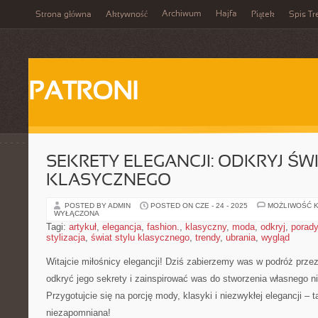
Archiwum
Hajfa
Strona główna
Aktywność
Piątek
Spis Tr
PATRONI
SEKRETY ELEGANCJI: ODKRYJ ŚW
KLASYCZNEGO
POSTED BY ADMIN
POSTED ON CZE - 24 - 2025
MOŻLIWOŚĆ 
WYŁĄCZONA
Tagi:
artykuł
,
elegancja
,
fashion.
,
klasyczny
,
moda
,
odkryj
,
porady
stylizacja
,
świat stylu klasycznego
,
trendy
,
ubrania
,
wygląd
Witajcie ‌miłośnicy elegancji! Dziś zabierzemy was w podróż prze
‍odkryć ​jego​ sekrety i​ zainspirować was do stworzenia własnego ‌
Przygotujcie się na porcję mody, klasyki i ‌niezwykłej elegancji – t
niezapomniana!