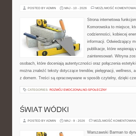
POSTED BY ADMIN
MAJ - 10 - 2026
MOŻLIWOŚĆ KOMENTOWA
Strona internetowa funkcjo
Komorowska to miejsce, kt
codzienności, kobiecej ene
informacji. Odwiedzający m
publikacje, które wspierają
zainteresowań. Witryna zos
osobach, które doceniają autentyczności oraz połączenia estetyki
można znaleźć teksty dotyczące trendów, pielęgnacji, wellness,
z domem. Treści są opracowywane w sposób czytelny, dzięki cz
CATEGORIES:
ROZWÓJ EMOCJONALNO-SPOŁECZNY
ŚWIAT WÓDKI
POSTED BY ADMIN
MAJ - 9 - 2026
MOŻLIWOŚĆ KOMENTOWAN
Warszawski Barman to dyna