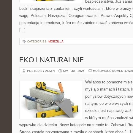
bezpieczeństwa. Już sama
budzi skojarzenia z zaufaniem, czyli wartościami, które w branż
wagę. Polecam: Narzędzia i Oprogramowanie i Prawne Aspekty C
prezentacja internetowa, która może zainteresować zarówno właścic
[…]
CATEGORIES:
MOBZILLA
EKO I NATURALNIE
POSTED BY ADMIN
KWI - 30 - 2026
MOŻLIWOŚĆ KOMENTOWA
Wallaboo to pomocne miejs
myślą o mamach i tatach, k
pomysłów dotyczących nowo
na tym, co w pierwszych mi
dziecka jest naprawdę ważn
w którym można znaleźć wi
wyprawką dla dziecka. Nowe kategorie na stronie to: Zabawa i Rozw
Strona została przygotowana z myślą o osobach, które chcą […]