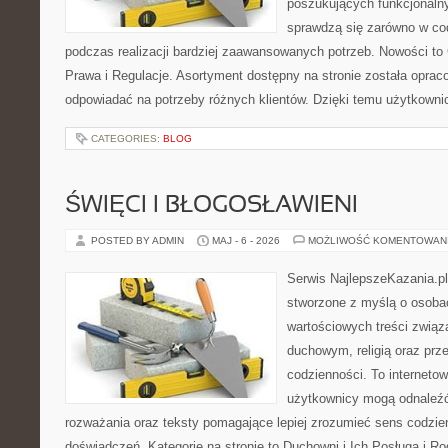
poszukujących funkcjonalny
sprawdzą się zarówno w co
podczas realizacji bardziej zaawansowanych potrzeb. Nowości to
Prawa i Regulacje. Asortyment dostępny na stronie została oprac
odpowiadać na potrzeby różnych klientów. Dzięki temu użytkown
CATEGORIES:
BLOG
ŚWIĘCI I BŁOGOSŁAWIENI
POSTED BY ADMIN
MAJ - 6 - 2026
MOŻLIWOŚĆ KOMENTOWAN
Serwis NajlepszeKazania.p
stworzone z myślą o osobac
wartościowych treści zwią
duchowym, religią oraz prz
codzienności. To internetow
użytkownicy mogą odnaleź
rozważania oraz teksty pomagające lepiej zrozumieć sens codzi
doświadczeń. Kategorie na stronie to Duchowni i Ich Posługa i R