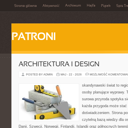
Archiwum
Hajfa
Strona główna
Aktywność
Piątek
Spis Tr
PATRONI
ARCHITEKTURA I DESIGN
POSTED BY ADMIN
MAJ - 22 - 2026
MOŻLIWOŚĆ KOMENTOWA
skandynawski świat to regio
osoby planujące wyprawy. T
surowa przyroda spotyka s
każda przygoda może stać
doświadczeniem. Strona poś
czytelną bazą wiedzy dla o
Danii, Szwecji, Norwegii, Finlandii, Islandii oraz północnych teren