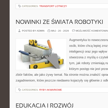
CATEGORIES:
TRANSPORT LOTNICZY
NOWINKI ZE ŚWIATA ROBOTYKI
POSTED BY ADMIN
MAJ - 20 - 2026
MOŻLIWOŚĆ KOMENTOWA
Augmentyka to nowoczesna 
osób, które chcą lepiej zro
inteligencji oraz jego wpływ
stworzona z myślą o czyteln
tym, jak roboty zmieniają n
którym postęp nie jest prz
zbiór faktów, ale jako żywy temat. Na stronie można znaleźć op
zagadnieniom, które jeszcze niedawno kojarzyły się głównie z odl
CATEGORIES:
RYBY AKWARIOWE
EDUKACJA I ROZWÓJ