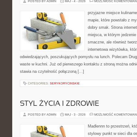
POSTED BY ADMIN
MAJ - 4 - 2026
MOŻLIWOŚĆ KOMENTOWAN
przyjazne miejsce kulinarne
mapie, które powstało z my
dobry smak. Strona internet
miejsca, w którym jedzenie 
smaczne, ale również twor
internetowa wizytówka, któ
odwiedzających, poszukujących pomysłu na lunch. Polecam Drugi
waste w kuchni. Już od pierwszego kontaktu z stroną można odnie
stawia na czytelność połączoną […]
CATEGORIES:
SERYKORYCINSKIE
STYL ŻYCIA I ZDROWIE
POSTED BY ADMIN
MAJ - 3 - 2026
MOŻLIWOŚĆ KOMENTOWAN
Madlennn to przestrzeń, kt
stylowy punkt w sieci dla 