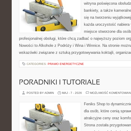
witryna poświęcona obsłudz
bankiety, a także kameralne
się na tworzeniu wyjątkowej
każda uroczystość nabiera 
miejsce stworzone dla osó
profesjonalnej obsługi, które chcą zadbać o najwyższy poziom o
Nowości to Alkohole z Podróży i Wina i Winnice. Na stronie możn
wskazówki związane z sztuką przygotowywania koktajli, organiza
CATEGORIES:
PRAWO ENERGETYCZNE
PORADNIKI I TUTORIALE
POSTED BY ADMIN
MAJ - 7 - 2026
MOŻLIWOŚĆ KOMENTOWAN
Feniks Shop to dynamicznie
dla osób, które cenią spra
atrakcyjne ceny oraz komfor
Strona została przygotowa