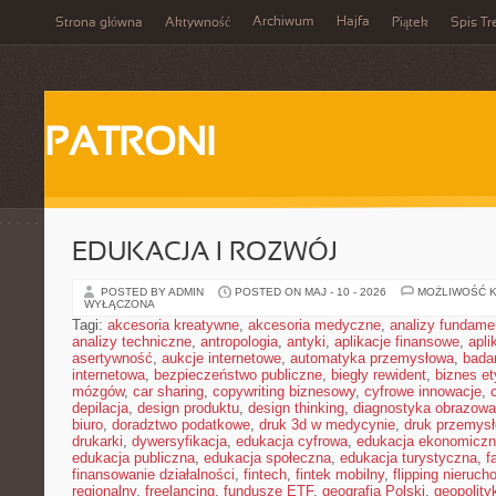
Archiwum
Hajfa
Strona główna
Aktywność
Piątek
Spis Tr
PATRONI
EDUKACJA I ROZWÓJ
POSTED BY ADMIN
POSTED ON MAJ - 10 - 2026
MOŻLIWOŚĆ 
WYŁĄCZONA
Tagi:
akcesoria kreatywne
,
akcesoria medyczne
,
analizy fundame
analizy techniczne
,
antropologia
,
antyki
,
aplikacje finansowe
,
apli
asertywność
,
aukcje internetowe
,
automatyka przemysłowa
,
bada
internetowa
,
bezpieczeństwo publiczne
,
biegły rewident
,
biznes e
mózgów
,
car sharing
,
copywriting biznesowy
,
cyfrowe innowacje
,
depilacja
,
design produktu
,
design thinking
,
diagnostyka obrazowa
biuro
,
doradztwo podatkowe
,
druk 3d w medycynie
,
druk przemys
drukarki
,
dywersyfikacja
,
edukacja cyfrowa
,
edukacja ekonomicz
edukacja publiczna
,
edukacja społeczna
,
edukacja turystyczna
,
f
finansowanie działalności
,
fintech
,
fintek mobilny
,
flipping nieruc
regionalny
,
freelancing
,
fundusze ETF
,
geografia Polski
,
geopolity