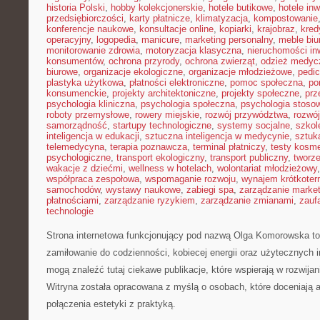
historia Polski
,
hobby kolekcjonerskie
,
hotele butikowe
,
hotele in
przedsiębiorczości
,
karty płatnicze
,
klimatyzacja
,
kompostowanie
konferencje naukowe
,
konsultacje online
,
kopiarki
,
krajobraz
,
kred
operacyjny
,
logopedia
,
manicure
,
marketing personalny
,
meble biu
monitorowanie zdrowia
,
motoryzacja klasyczna
,
nieruchomości in
konsumentów
,
ochrona przyrody
,
ochrona zwierząt
,
odzież medyc
biurowe
,
organizacje ekologiczne
,
organizacje młodzieżowe
,
pedic
plastyka użytkowa
,
płatności elektroniczne
,
pomoc społeczna
,
po
konsumenckie
,
projekty architektoniczne
,
projekty społeczne
,
prz
psychologia kliniczna
,
psychologia społeczna
,
psychologia stoso
roboty przemysłowe
,
rowery miejskie
,
rozwój przywództwa
,
rozwój
samorządność
,
startupy technologiczne
,
systemy socjalne
,
szkol
inteligencja w edukacji
,
sztuczna inteligencja w medycynie
,
sztuk
telemedycyna
,
terapia poznawcza
,
terminal płatniczy
,
testy kosm
psychologiczne
,
transport ekologiczny
,
transport publiczny
,
tworze
wakacje z dziećmi
,
wellness w hotelach
,
wolontariat młodzieżowy
współpraca zespołowa
,
wspomaganie rozwoju
,
wynajem krótkote
samochodów
,
wystawy naukowe
,
zabiegi spa
,
zarządzanie marke
płatnościami
,
zarządzanie ryzykiem
,
zarządzanie zmianami
,
zauf
technologie
Strona internetowa funkcjonujący pod nazwą Olga Komorowska to 
zamiłowanie do codzienności, kobiecej energii oraz użytecznych 
mogą znaleźć tutaj ciekawe publikacje, które wspierają w rozwija
Witryna została opracowana z myślą o osobach, które doceniają 
połączenia estetyki z praktyką.