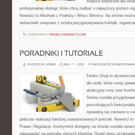
miejsce stworzone dla osó
profesjonalnej obsługi, które chcą zadbać o najwyższy poziom o
Nowości to Alkohole z Podróży i Wina i Winnice. Na stronie możn
wskazówki związane z sztuką przygotowywania koktajli, organiza
CATEGORIES:
PRAWO ENERGETYCZNE
PORADNIKI I TUTORIALE
POSTED BY ADMIN
MAJ - 7 - 2026
MOŻLIWOŚĆ KOMENTOWAN
Feniks Shop to dynamicznie
dla osób, które cenią spra
atrakcyjne ceny oraz komfor
Strona została przygotowa
poszukujących funkcjonalny
sprawdzą się zarówno w co
podczas realizacji bardziej zaawansowanych potrzeb. Nowości to
Prawa i Regulacje. Asortyment dostępny na stronie została oprac
odpowiadać na potrzeby różnych klientów. Dzięki temu użytkown