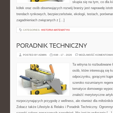
skupia się na tym, co dla 
kółek oraz osób obserwujących rozwój branży jest naprawdę istot
trendach rynkowych, bezpieczeństwie, ekologii, testach, porówna
zagadnieniach związanych z […]
CATEGORIES:
HISTORIA MATEMATYKI
PORADNIK TECHNICZNY
POSTED BY ADMIN
KWI - 17 - 2026
MOŻLIWOŚĆ KOMENTOWA
Ta witryna to rozbudowane 
osób, które interesują się k
odpoczynku, gorącymi kąpi
szeroko rozumianym regener
tematyce domowego wypocz
znaleźć merytoryczne artyk
rozpoczynających przygodę z wellness, ale również dla miłośnik
Zobacz także Lifestyle & Relaks i Poradnik Techniczny. Ogromny
szeroki zakres poruszanych zagadnień. Nie jest to wyłącznie […]