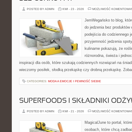
POSTED BY ADMIN
KWI - 23 - 2026
MOŻLIWOŚĆ KOMENTOWA
JemWegańsko to blog, które
do jedzenia bez produktów
podejścia do codziennego je
przyjemność jedzenia spoty
kulinarne pokazują, że roś
różnorodna, świeża i jedno
inspiracji dla osób, które szukają codziennych rozwiązań na śniad
wieczorny posiłek, słodką przekąskę czy drobną przekąskę. Zobac
CATEGORIES:
MODA A EMOCJE I PEWNOŚĆ SIEBIE
SUPERFOODS I SKŁADNIKI ODŻ
POSTED BY ADMIN
KWI - 21 - 2026
MOŻLIWOŚĆ KOMENTOWA
MagicalJune to portal, któr
osobach, które chcą zadbać