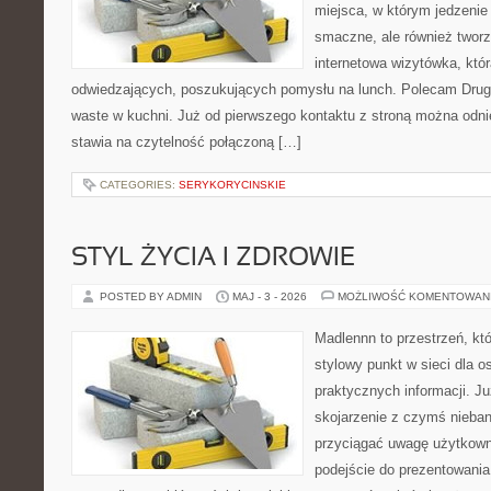
miejsca, w którym jedzenie 
smaczne, ale również twor
internetowa wizytówka, któ
odwiedzających, poszukujących pomysłu na lunch. Polecam Drugi
waste w kuchni. Już od pierwszego kontaktu z stroną można odnie
stawia na czytelność połączoną […]
CATEGORIES:
SERYKORYCINSKIE
STYL ŻYCIA I ZDROWIE
POSTED BY ADMIN
MAJ - 3 - 2026
MOŻLIWOŚĆ KOMENTOWAN
Madlennn to przestrzeń, kt
stylowy punkt w sieci dla 
praktycznych informacji. 
skojarzenie z czymś nieba
przyciągać uwagę użytkowni
podejście do prezentowania 