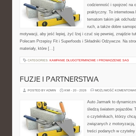
codzienność i spojrzeć na 
praktyczny. To internetowa
tematom takim jak odchudz
ruch, a także dobre samopo
motywacji, aby jeść lepiej, żyć lżej i czuć się pewniej, znajdzie 
Polecam Przepisy Fit i Superfoods i Składniki Odżywcze. Na stro
materiały, które […]
CATEGORIES:
KAMPANIE DŁUGOTERMINOWE I PROWADZENIE SAG
FUZJE I PARTNERSTWA
POSTED BY ADMIN
KWI - 20 - 2026
MOŻLIWOŚĆ KOMENTOWA
Auto Jarmark to dynamiczna
śledzą światem pojazdów. 
o czytelnikach, którzy chc
związanych z motoryzacją, 
treści podanych w czytelny