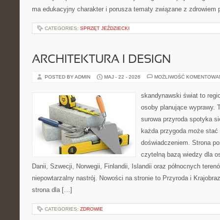
ma edukacyjny charakter i porusza tematy związane z zdrowiem
CATEGORIES:
SPRZĘT JEŹDZIECKI
ARCHITEKTURA I DESIGN
POSTED BY ADMIN
MAJ - 22 - 2026
MOŻLIWOŚĆ KOMENTOWA
skandynawski świat to regio
osoby planujące wyprawy. T
surowa przyroda spotyka s
każda przygoda może stać
doświadczeniem. Strona poś
czytelną bazą wiedzy dla o
Danii, Szwecji, Norwegii, Finlandii, Islandii oraz północnych teren
niepowtarzalny nastrój. Nowości na stronie to Przyroda i Krajobraz
strona dla […]
CATEGORIES:
ZDROWIE