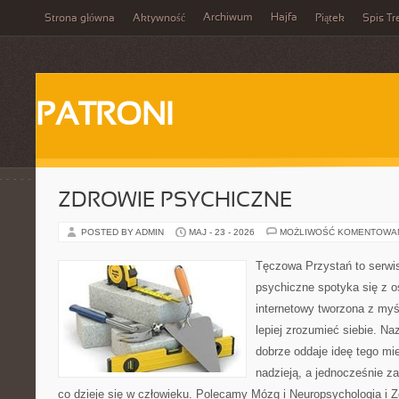
Archiwum
Hajfa
Strona główna
Aktywność
Piątek
Spis Tr
PATRONI
ZDROWIE PSYCHICZNE
POSTED BY ADMIN
MAJ - 23 - 2026
MOŻLIWOŚĆ KOMENTOWA
Tęczowa Przystań to serwi
psychiczne spotyka się z os
internetowy tworzona z myś
lepiej zrozumieć siebie. N
dobrze oddaje ideę tego mie
nadzieją, a jednocześnie za
co dzieje się w człowieku. Polecamy Mózg i Neuropsychologia i 