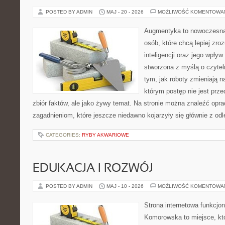
POSTED BY ADMIN
MAJ - 20 - 2026
MOŻLIWOŚĆ KOMENTOWA
Augmentyka to nowoczesna 
osób, które chcą lepiej zro
inteligencji oraz jego wpływ
stworzona z myślą o czyteln
tym, jak roboty zmieniają n
którym postęp nie jest prz
zbiór faktów, ale jako żywy temat. Na stronie można znaleźć op
zagadnieniom, które jeszcze niedawno kojarzyły się głównie z odl
CATEGORIES:
RYBY AKWARIOWE
EDUKACJA I ROZWÓJ
POSTED BY ADMIN
MAJ - 10 - 2026
MOŻLIWOŚĆ KOMENTOWA
Strona internetowa funkcjo
Komorowska to miejsce, kt