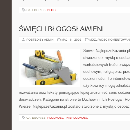
CATEGORIES:
BLOG
ŚWIĘCI I BŁOGOSŁAWIENI
POSTED BY ADMIN
MAJ - 6 - 2026
MOŻLIWOŚĆ KOMENTOWAN
Serwis NajlepszeKazania.p
stworzone z myślą o osobac
wartościowych treści zwią
duchowym, religią oraz prz
codzienności. To internetow
użytkownicy mogą odnaleź
rozważania oraz teksty pomagające lepiej zrozumieć sens codzi
doświadczeń. Kategorie na stronie to Duchowni i Ich Posługa i R
Wierze. NajlepszeKazania.pl zostało stworzone z myślą o osobac
CATEGORIES:
PŁODNOŚĆ I NIEPŁODNOŚĆ