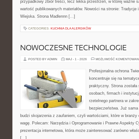
przypadkowy zbiór treści, lecz lekka przestrzeń, w której ważne 
wartość publikowanych materiałów. Nowości na stronie: Tradycje i
Wiejska. Strona Madlennn […]
CATEGORIES:
KUCHNIA DLA ALERGIKÓW
NOWOCZESNE TECHNOLOGIE
POSTED BY ADMIN
MAJ - 1 - 2026
MOŻLIWOŚĆ KOMENTOWAN
Profesjonalna ochrona Twier
koncentruje się na tematy
praktyczny. Strona została
osobach, firmach i instytuc
rzetelnego partnera w zakre
bezpieczeństwa. Już sama
budzi skojarzenia z zaufaniem, czyli wartościami, które w branż
wagę. Polecam: Narzędzia i Oprogramowanie i Prawne Aspekty C
prezentacja internetowa, która może zainteresować zarówno właścic
[…]