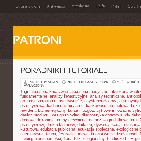
Archiwum
Hajfa
Strona główna
Aktywność
Piątek
Spis Tr
PATRONI
PORADNIKI I TUTORIALE
POSTED BY ADMIN
POSTED ON MAJ - 7 - 2026
MOŻLIWOŚĆ K
WYŁĄCZONA
Tagi:
akcesoria kreatywne
,
akcesoria medyczne
,
akcesoria wnętr
fundamentalne
,
analizy inwestycyjne
,
analizy techniczne
,
antropo
aplikacje zdrowotne
,
asertywność
,
asystenci głosowi
,
auta hybry
przemysłowa
,
badania historyczne
,
bankowość internetowa
,
bezpi
rewident
,
biznes etyczny
,
burza mózgów
,
cyfrowe innowacje
,
cyfr
design produktu
,
design thinking
,
diagnostyka obrazowa
,
diy deko
domowe dekoracje
,
domy drewniane
,
doradztwo podatkowe
,
druk
przemysłowy
,
druk reklamowy
,
drukarki
,
dywersyfikacja
,
edukacja
kulturowa
,
edukacja publiczna
,
edukacja społeczna
,
ekologiczne 
alternatywna
,
fauna
,
festiwale ludowe
,
finansowanie działalności
,
flipping nieruchomości
,
flora
,
folklor regionalny
,
fundusze ETF
,
geo