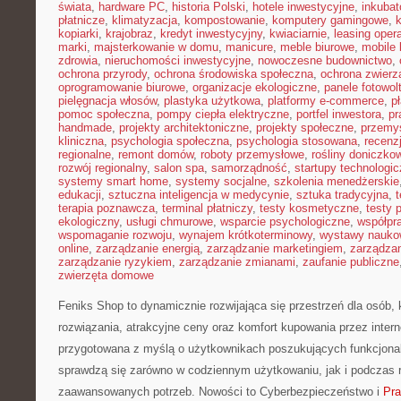
świata
,
hardware PC
,
historia Polski
,
hotele inwestycyjne
,
inkubat
płatnicze
,
klimatyzacja
,
kompostowanie
,
komputery gamingowe
,
kopiarki
,
krajobraz
,
kredyt inwestycyjny
,
kwiaciarnie
,
leasing oper
marki
,
majsterkowanie w domu
,
manicure
,
meble biurowe
,
mobile 
zdrowia
,
nieruchomości inwestycyjne
,
nowoczesne budownictwo
,
ochrona przyrody
,
ochrona środowiska społeczna
,
ochrona zwierz
oprogramowanie biurowe
,
organizacje ekologiczne
,
panele fotowol
pielęgnacja włosów
,
plastyka użytkowa
,
platformy e-commerce
,
p
pomoc społeczna
,
pompy ciepła elektryczne
,
portfel inwestora
,
pr
handmade
,
projekty architektoniczne
,
projekty społeczne
,
przemy
kliniczna
,
psychologia społeczna
,
psychologia stosowana
,
recenz
regionalne
,
remont domów
,
roboty przemysłowe
,
rośliny doniczko
rozwój regionalny
,
salon spa
,
samorządność
,
startupy technologi
systemy smart home
,
systemy socjalne
,
szkolenia menedżerskie
edukacji
,
sztuczna inteligencja w medycynie
,
sztuka tradycyjna
,
t
terapia poznawcza
,
terminal płatniczy
,
testy kosmetyczne
,
testy 
ekologiczny
,
usługi chmurowe
,
wsparcie psychologiczne
,
współpr
wspomaganie rozwoju
,
wynajem krótkoterminowy
,
wystawy nauko
online
,
zarządzanie energią
,
zarządzanie marketingiem
,
zarządzan
zarządzanie ryzykiem
,
zarządzanie zmianami
,
zaufanie publiczne
zwierzęta domowe
Feniks Shop to dynamicznie rozwijająca się przestrzeń dla osób,
rozwiązania, atrakcyjne ceny oraz komfort kupowania przez intern
przygotowana z myślą o użytkownikach poszukujących funkcjonal
sprawdzą się zarówno w codziennym użytkowaniu, jak i podczas re
zaawansowanych potrzeb. Nowości to Cyberbezpieczeństwo i
Pra