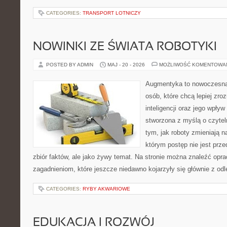
CATEGORIES:
TRANSPORT LOTNICZY
NOWINKI ZE ŚWIATA ROBOTYKI
POSTED BY ADMIN
MAJ - 20 - 2026
MOŻLIWOŚĆ KOMENTOWA
Augmentyka to nowoczesna 
osób, które chcą lepiej zro
inteligencji oraz jego wpływ
stworzona z myślą o czyteln
tym, jak roboty zmieniają n
którym postęp nie jest prz
zbiór faktów, ale jako żywy temat. Na stronie można znaleźć op
zagadnieniom, które jeszcze niedawno kojarzyły się głównie z odl
CATEGORIES:
RYBY AKWARIOWE
EDUKACJA I ROZWÓJ