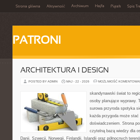
Archiwum
Hajfa
Strona główna
Aktywność
Piątek
Spis Tr
PATRONI
ARCHITEKTURA I DESIGN
POSTED BY ADMIN
MAJ - 22 - 2026
MOŻLIWOŚĆ KOMENTOWA
skandynawski świat to regio
osoby planujące wyprawy. T
surowa przyroda spotyka s
każda przygoda może stać
doświadczeniem. Strona poś
czytelną bazą wiedzy dla o
Danii, Szwecji, Norwegii, Finlandii, Islandii oraz północnych teren