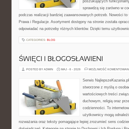
poszukujących funkcjonalny
sprawdzą się zarówno w co
podczas realizacji bardziej zaawansowanych potrzeb. Nowości to
Prawa i Regulacje. Asortyment dostępny na stronie została oprac
odpowiadać na potrzeby różnych klientów. Dzięki temu użytkown
CATEGORIES:
BLOG
ŚWIĘCI I BŁOGOSŁAWIENI
POSTED BY ADMIN
MAJ - 6 - 2026
MOŻLIWOŚĆ KOMENTOWAN
Serwis NajlepszeKazania.p
stworzone z myślą o osobac
wartościowych treści zwią
duchowym, religią oraz prz
codzienności. To internetow
użytkownicy mogą odnaleź
rozważania oraz teksty pomagające lepiej zrozumieć sens codzi
doświadczeń. Kategorie na stronie to Duchowni i Ich Posługa i R