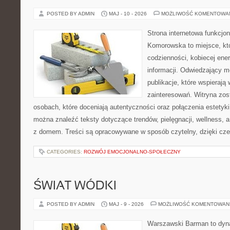
POSTED BY ADMIN
MAJ - 10 - 2026
MOŻLIWOŚĆ KOMENTOWA
Strona internetowa funkcjo
Komorowska to miejsce, kt
codzienności, kobiecej ene
informacji. Odwiedzający m
publikacje, które wspierają
zainteresowań. Witryna zos
osobach, które doceniają autentyczności oraz połączenia estetyki
można znaleźć teksty dotyczące trendów, pielęgnacji, wellness,
z domem. Treści są opracowywane w sposób czytelny, dzięki cz
CATEGORIES:
ROZWÓJ EMOCJONALNO-SPOŁECZNY
ŚWIAT WÓDKI
POSTED BY ADMIN
MAJ - 9 - 2026
MOŻLIWOŚĆ KOMENTOWAN
Warszawski Barman to dyna