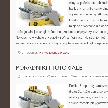
witryna poświęcona obsłudz
bankiety, a także kameralne
się na tworzeniu wyjątkowej
każda uroczystość nabiera 
miejsce stworzone dla osó
profesjonalnej obsługi, które chcą zadbać o najwyższy poziom o
Nowości to Alkohole z Podróży i Wina i Winnice. Na stronie możn
wskazówki związane z sztuką przygotowywania koktajli, organiza
CATEGORIES:
PRAWO ENERGETYCZNE
PORADNIKI I TUTORIALE
POSTED BY ADMIN
MAJ - 7 - 2026
MOŻLIWOŚĆ KOMENTOWAN
Feniks Shop to dynamicznie
dla osób, które cenią spra
atrakcyjne ceny oraz komfor
Strona została przygotowa