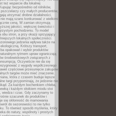
st też wsparcie dla lokalnej
Kupując bezpośrednio od rolników,
 pszczelarzy czy małych producentów,
gają utrzymać drobne działalności,
 nie mają szans konkurować z wielkimi
łącznie ceną. W zamian otrzymują
yższej jakości, większej świeżości i
ejrzystym pochodzeniu. To model
a obu stron, a przy okazji sprzyjający
lniejszych lokalnych społeczności.
ezonowego jedzenia wpływa także na
kologiczną. Krótszy transport,
czba opakowań i wybór produktów
naturalnym rytmem upraw ograniczają
ów środowiskowych związanych z
onsumpcją. Oczywiście nie da się
zrezygnować z wygody współczesnego
 nawet częściowe przesunięcie zakupów
kalnych targów może mieć znaczenie.
miana, która z czasem buduje lepsze
lne targi przypominają, że jedzenie nie
znikąd. Za każdym bochenkiem chleba,
ewką i każdym słoikiem miodu stoi
a, wiedza i czas. Gdy zaczynamy to
rośnie szacunek do produktów i
je się skłonność do marnowania
wrót do sezonowości to nie tylko
u. To również sposób myślenia, który
ieka do natury, wspólnoty i prostych
i codziennego życia.