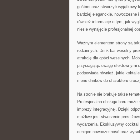
gośćmi oraz stworzyć wyjątkowy k
bardziej eleganckie, nowoczesne i
również informacje o tym, jak wyg
niesie wynajęcie profesjonalnej ob
Ważnym elementem strony są także
rodzinnych. Drink bar weselny pre
atrakcję dla gości weselnych. Mob
przyciągając uwagę efektownymi dr
podpowiada również, jakie koktajl
menu drinków do charakteru urocz
Na stronie nie brakuje także tema
Profesjonalna obsługa baru może s
imprezy integracyjnej. Dzięki odp
możliwe jest stworzenie prestiżow
wydarzenia. Ekskluzywny cocktail 
ceniące nowoczesność oraz wysoki