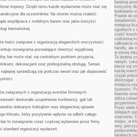
bardziej prz
limat imprezy. Dzięki temu każde wydarzenie może stać się
korzystny dl
budowaniu si
 atrakcyjne dla uczestników. Na stronie można znaleźć
Powrót do s
świadomość e
ląda współpraca z mobilnym barem oraz jakie korzyści
mniejsza li
sługi barmańskiej.
zgodnych z 
część koszt
codzienną k
 treści związane z organizacją eleganckich uroczystości
całkowicie 
handlu, ale
zentuje rozwiązania pozwalające stworzyć wyjątkową
w stronę lo
ilny bar może stać się centralnym punktem przyjęcia,
To drobna z
nawyki. Loka
inkami, dekoracjami oraz profesjonalną obsługą. Serwis
bierze się 
każdą march
e najlepiej sprawdzają się podczas wesel oraz jak dopasować
czyjaś prac
ystości.
dostrzegać, 
mniejsza sta
żywności. Po
tów związanych z organizacją eventów firmowych.
kwestia smak
zbliża człow
tanowić doskonałe uzupełnienie konferencji, gali lub
przyjemnośc
owiednio dobranym koktajlom oraz eleganckiej oprawie
Przez wiele
sklepach spra
ego klimatu, który pozytywnie wpłynie na odbiór całego
znaczeniu. D
miejsc, w k
bar to rozwiązanie coraz częściej wybierane przez firmy
sery, pieczy
 standard organizacji wydarzeń.
producentów
lokalnych z