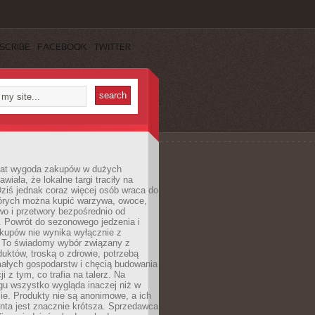
SCRIBE
FACEBOOK
TWITTER
 lat wygoda zakupów w dużych
wiała, że lokalne targi traciły na
ziś jednak coraz więcej osób wraca do
tórych można kupić warzywa, owoce,
wo i przetwory bezpośrednio od
. Powrót do sezonowego jedzenia i
akupów nie wynika wyłącznie z
 To świadomy wybór związany z
duktów, troską o zdrowie, potrzebą
małych gospodarstw i chęcią budowania
cji z tym, co trafia na talerz. Na
gu wszystko wygląda inaczej niż w
e. Produkty nie są anonimowe, a ich
enta jest znacznie krótsza. Sprzedawca