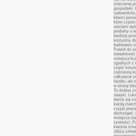
znaczenia je
gospodarki. 
sadowników,
klienci poma
które często
sieciami wy
produkty o w
bardziej prz
korzystny dl
budowaniu si
Powrót do s
świadomość e
mniejsza li
zgodnych z 
część koszt
codzienną k
całkowicie 
handlu, ale
w stronę lo
To drobna z
nawyki. Loka
bierze się 
każdą march
czyjaś prac
dostrzegać, 
mniejsza sta
żywności. Po
kwestia smak
zbliża człow
przyjemnośc