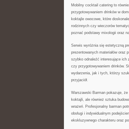
Mobilny cocktail catering to równ
przygotowywaniem drinków w dom
koktajle owocowe, które doskonal
rodzinnych czy wieczorów tematy
poznać podstawy mixologii oraz 
Serwis wyróżnia się estetyczną pr
prezentowanych materiałów oraz p
szybko odnaleźć interesujące ich 
czy przygotowywaniem drinków. St
wydarzenia, jak i tych, którzy szuk
przyjaciół.
Warszawski Barman pokazuje, że 
koktajli, ale również sztuka budo
wrażeń. Profesjonalny barman potr
obsługi i indywidualnym podejści
ekskluzywnego charakteru oraz po