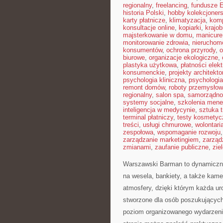
regionalny
,
freelancing
,
fundusze 
historia Polski
,
hobby kolekcjoners
karty płatnicze
,
klimatyzacja
,
kom
konsultacje online
,
kopiarki
,
krajob
majsterkowanie w domu
,
manicure
monitorowanie zdrowia
,
nieruchom
konsumentów
,
ochrona przyrody
,
o
biurowe
,
organizacje ekologiczne
,
plastyka użytkowa
,
płatności elek
konsumenckie
,
projekty architekt
psychologia kliniczna
,
psychologi
remont domów
,
roboty przemysło
regionalny
,
salon spa
,
samorządno
systemy socjalne
,
szkolenia mene
inteligencja w medycynie
,
sztuka 
terminal płatniczy
,
testy kosmetyc
treści
,
usługi chmurowe
,
wolontari
zespołowa
,
wspomaganie rozwoju
zarządzanie marketingiem
,
zarząd
zmianami
,
zaufanie publiczne
,
zie
Warszawski Barman to dynamicznie
na wesela, bankiety, a także kame
atmosfery, dzięki którym każda ur
stworzone dla osób poszukujących 
poziom organizowanego wydarzenia