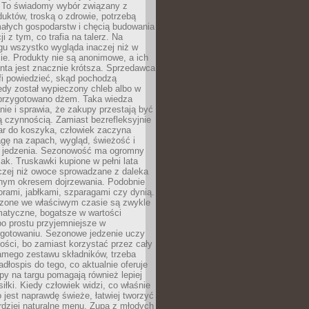
 To świadomy wybór związany z
duktów, troską o zdrowie, potrzebą
małych gospodarstw i chęcią budowania
cji z tym, co trafia na talerz. Na
gu wszystko wygląda inaczej niż w
e. Produkty nie są anonimowe, a ich
enta jest znacznie krótsza. Sprzedawca
fi powiedzieć, skąd pochodzą
edy został wypieczony chleb albo w
 przygotowano dżem. Taka wiedza
nie i sprawia, że zakupy przestają być
 czynnością. Zamiast bezrefleksyjnie
ar do koszyka, człowiek zaczyna
gę na zapach, wygląd, świeżość i
 jedzenia. Sezonowość ma ogromny
k. Truskawki kupione w pełni lata
czej niż owoce sprowadzane z daleka
lnym okresem dojrzewania. Podobnie
orami, jabłkami, szparagami czy dynią.
dzone we właściwym czasie są zwykle
matyczne, bogatsze w wartości
o prostu przyjemniejsze w
gotowaniu. Sezonowe jedzenie uczy
ości, bo zamiast korzystać przez cały
amego zestawu składników, trzeba
dłospis do tego, co aktualnie oferuje
py na targu pomagają również lepiej
iłki. Kiedy człowiek widzi, co właśnie
o jest naprawdę świeże, łatwiej tworzyć
rdziej naturalne menu. Zupa z młodych