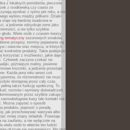
tka z lokalnych pomidorów, pieczone
ożek z rzodkiewką czy ciasto ze
zynają wynikać z rytmu pór roku, a nie
wego wyboru między półkami. Dzięki
 staje się bardziej osadzona w
ci, a jedzenie odzyskuje sens jako
ienności, a nie tylko szybkie
e głodu. Wiele osób z czasem tworzy
log tematyczny
sezonowych smaków,
ubione przepisy, terminy pojawiania się
yw i owoców oraz miejsca, w których
ć konkretne produkty. Takie podejście
ej korzystać z możliwości, jakie daje
ek. Człowiek zaczyna czekać na
alijki, późniejsze maliny, jesienne
imowe kiszonki, a jedzenie przestaje
ne. Każda pora roku wnosi coś
zypomina, że różnorodność nie musi
otyki dostępnej przez cały czas.
i pełnią także funkcję społeczną. To
tkań, rozmów i wymiany doświadczeń.
dominowanym przez szybkie zakupy
i samoobsługowe kasy taki kontakt ma
ć. Można zapytać o sposób
a produktu, poprosić o poradę,
się, jak przechowywać warzywa albo
tać mniej znany składnik. Powstaje
ta na zaufaniu, a nie wyłącznie na
la wielu osób to właśnie ten ludzki
ów okazuje się najcenniejszy. Nie bez