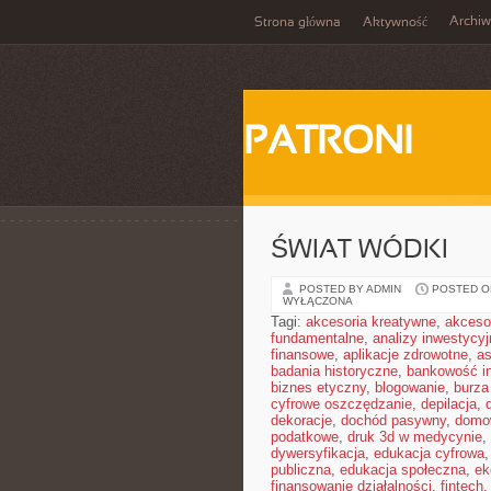
Archi
Strona główna
Aktywność
PATRONI
ŚWIAT WÓDKI
POSTED BY ADMIN
POSTED ON
WYŁĄCZONA
Tagi:
akcesoria kreatywne
,
akceso
fundamentalne
,
analizy inwestycyj
finansowe
,
aplikacje zdrowotne
,
a
badania historyczne
,
bankowość i
biznes etyczny
,
blogowanie
,
burz
cyfrowe oszczędzanie
,
depilacja
,
dekoracje
,
dochód pasywny
,
domo
podatkowe
,
druk 3d w medycynie
,
dywersyfikacja
,
edukacja cyfrowa
publiczna
,
edukacja społeczna
,
ek
finansowanie działalności
,
fintech