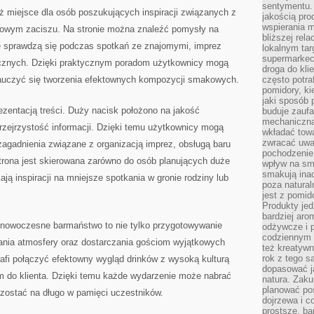
sentymentu.
ież miejsce dla osób poszukujących inspiracji związanych z
jakością pro
wspierania 
owym zaciszu. Na stronie można znaleźć pomysły na
bliższej rela
e sprawdzą się podczas spotkań ze znajomymi, imprez
lokalnym tar
supermarkeci
cznych. Dzięki praktycznym poradom użytkownicy mogą
droga do kli
nauczyć się tworzenia efektownych kompozycji smakowych.
często potra
pomidory, ki
jaki sposób
ezentacją treści. Duży nacisk położono na jakość
buduje zaufa
mechaniczną
rzejrzystość informacji. Dzięki temu użytkownicy mogą
wkładać tow
zwracać uwa
zagadnienia związane z organizacją imprez, obsługą baru
pochodzenie
rona jest skierowana zarówno do osób planujących duże
wpływ na sma
smakują ina
ają inspiracji na mniejsze spotkania w gronie rodziny lub
poza natura
jest z pomid
Produkty je
bardziej aro
nowoczesne barmaństwo to nie tylko przygotowywanie
odżywcze i p
codziennym 
wania atmosfery oraz dostarczania gościom wyjątkowych
też kreatywn
rok z tego s
afi połączyć efektowny wygląd drinków z wysoką kulturą
dopasować ja
em do klienta. Dzięki temu każde wydarzenie może nabrać
natura. Zaku
planować pos
zostać na długo w pamięci uczestników.
dojrzewa i c
prostsze, ba