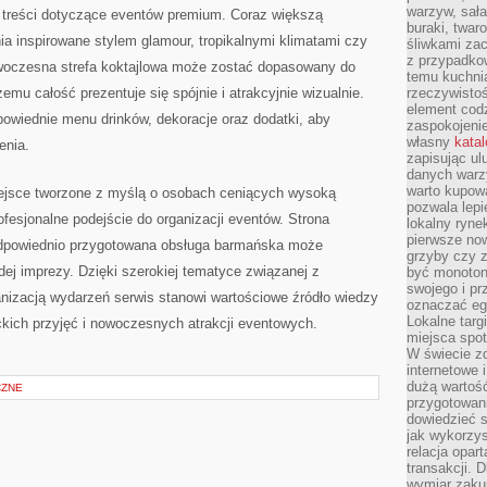
warzyw, sała
 treści dotyczące eventów premium. Coraz większą
buraki, twar
ia inspirowane stylem glamour, tropikalnymi klimatami czy
śliwkami zac
z przypadko
czesna strefa koktajlowa może zostać dopasowany do
temu kuchnia
emu całość prezentuje się spójnie i atrakcyjnie wizualnie.
rzeczywistoś
element codz
owiednie menu drinków, dekoracje oraz dodatki, aby
zaspokojeni
własny
kata
enia.
zapisując ul
danych warz
warto kupowa
jsce tworzone z myślą o osobach ceniących wysoką
pozwala lepi
ofesjonalne podejście do organizacji eventów. Strona
lokalny ryn
pierwsze now
e odpowiednio przygotowana obsługa barmańska może
grzyby czy z
dej imprezy. Dzięki szerokiej tematyce związanej z
być monoton
swojego i pr
nizacją wydarzeń serwis stanowi wartościowe źródło wiedzy
oznaczać egz
Lokalne targ
kich przyjęć i nowoczesnych atrakcji eventowych.
miejsca spo
W świecie z
internetowe 
dużą wartoś
CZNE
przygotowani
dowiedzieć 
jak wykorzys
relacja opar
transakcji. D
wymiar zakup