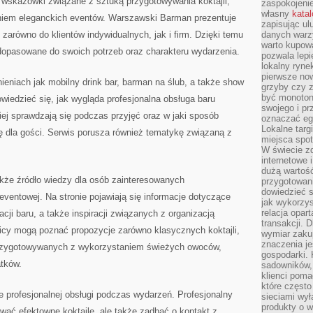
 wskazówki związane z sztuką przygotowywania koktajli,
zaspokojeni
własny
kata
niem eleganckich eventów. Warszawski Barman prezentuje
zapisując ul
zarówno do klientów indywidualnych, jak i firm. Dzięki temu
danych warz
warto kupowa
opasowane do swoich potrzeb oraz charakteru wydarzenia.
pozwala lepi
lokalny ryn
pierwsze now
nieniach jak mobilny drink bar, barman na ślub, a także show
grzyby czy z
być monoton
iedzieć się, jak wygląda profesjonalna obsługa baru
swojego i pr
piej sprawdzają się podczas przyjęć oraz w jaki sposób
oznaczać egz
Lokalne targ
 dla gości. Serwis porusza również tematykę związaną z
miejsca spo
W świecie z
internetowe 
dużą wartoś
że źródło wiedzy dla osób zainteresowanych
przygotowani
dowiedzieć 
ventowej. Na stronie pojawiają się informacje dotyczące
jak wykorzys
relacja opar
ji baru, a także inspiracji związanych z organizacją
transakcji. D
nicy mogą poznać propozycje zarówno klasycznych koktajli,
wymiar zakup
znaczenia je
rzygotowywanych z wykorzystaniem świeżych owoców,
gospodarki. 
tków.
sadowników,
klienci poma
które często
 profesjonalnej obsługi podczas wydarzeń. Profesjonalny
sieciami wy
produkty o w
tować efektowne koktajle, ale także zadbać o kontakt z