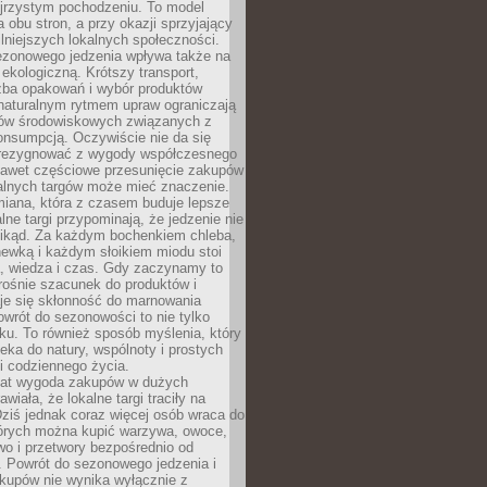
ejrzystym pochodzeniu. To model
a obu stron, a przy okazji sprzyjający
lniejszych lokalnych społeczności.
ezonowego jedzenia wpływa także na
kologiczną. Krótszy transport,
czba opakowań i wybór produktów
naturalnym rytmem upraw ograniczają
ów środowiskowych związanych z
onsumpcją. Oczywiście nie da się
zrezygnować z wygody współczesnego
 nawet częściowe przesunięcie zakupów
kalnych targów może mieć znaczenie.
miana, która z czasem buduje lepsze
lne targi przypominają, że jedzenie nie
znikąd. Za każdym bochenkiem chleba,
ewką i każdym słoikiem miodu stoi
a, wiedza i czas. Gdy zaczynamy to
rośnie szacunek do produktów i
je się skłonność do marnowania
wrót do sezonowości to nie tylko
u. To również sposób myślenia, który
ieka do natury, wspólnoty i prostych
i codziennego życia.
 lat wygoda zakupów w dużych
wiała, że lokalne targi traciły na
ziś jednak coraz więcej osób wraca do
tórych można kupić warzywa, owoce,
wo i przetwory bezpośrednio od
. Powrót do sezonowego jedzenia i
akupów nie wynika wyłącznie z