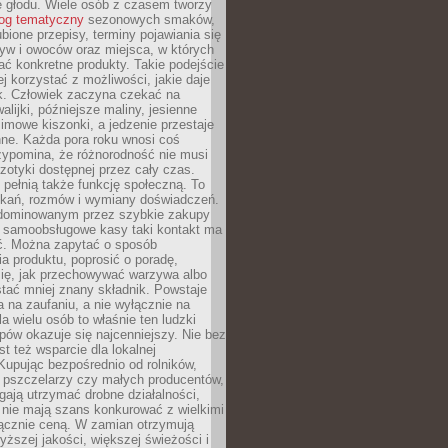
e głodu. Wiele osób z czasem tworzy
log tematyczny
sezonowych smaków,
ubione przepisy, terminy pojawiania się
yw i owoców oraz miejsca, w których
ć konkretne produkty. Takie podejście
ej korzystać z możliwości, jakie daje
ek. Człowiek zaczyna czekać na
alijki, późniejsze maliny, jesienne
imowe kiszonki, a jedzenie przestaje
ne. Każda pora roku wnosi coś
zypomina, że różnorodność nie musi
otyki dostępnej przez cały czas.
i pełnią także funkcję społeczną. To
tkań, rozmów i wymiany doświadczeń.
dominowanym przez szybkie zakupy
i samoobsługowe kasy taki kontakt ma
ć. Można zapytać o sposób
a produktu, poprosić o poradę,
się, jak przechowywać warzywa albo
tać mniej znany składnik. Powstaje
ta na zaufaniu, a nie wyłącznie na
la wielu osób to właśnie ten ludzki
ów okazuje się najcenniejszy. Nie bez
st też wsparcie dla lokalnej
Kupując bezpośrednio od rolników,
 pszczelarzy czy małych producentów,
gają utrzymać drobne działalności,
 nie mają szans konkurować z wielkimi
łącznie ceną. W zamian otrzymują
yższej jakości, większej świeżości i