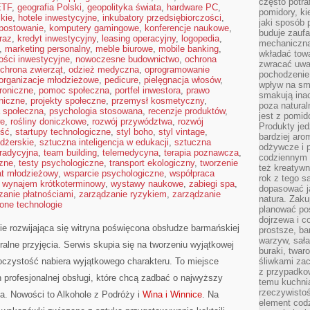
często potra
ETF
,
geografia Polski
,
geopolityka świata
,
hardware PC
,
pomidory, ki
kie
,
hotele inwestycyjne
,
inkubatory przedsiębiorczości
,
jaki sposób
postowanie
,
komputery gamingowe
,
konferencje naukowe
,
buduje zaufa
raz
,
kredyt inwestycyjny
,
leasing operacyjny
,
logopedia
,
mechaniczną
,
marketing personalny
,
meble biurowe
,
mobile banking
,
wkładać tow
ości inwestycyjne
,
nowoczesne budownictwo
,
ochrona
zwracać uwa
chrona zwierząt
,
odzież medyczna
,
oprogramowanie
pochodzenie
organizacje młodzieżowe
,
pedicure
,
pielęgnacja włosów
,
wpływ na sma
troniczne
,
pomoc społeczna
,
portfel inwestora
,
prawo
smakują ina
oniczne
,
projekty społeczne
,
przemysł kosmetyczny
,
poza natura
a społeczna
,
psychologia stosowana
,
recenzje produktów
,
jest z pomid
we
,
rośliny doniczkowe
,
rozwój przywództwa
,
rozwój
Produkty je
ść
,
startupy technologiczne
,
styl boho
,
styl vintage
,
bardziej aro
dżerskie
,
sztuczna inteligencja w edukacji
,
sztuczna
odżywcze i p
tradycyjna
,
team building
,
telemedycyna
,
terapia poznawcza
,
codziennym 
zne
,
testy psychologiczne
,
transport ekologiczny
,
tworzenie
też kreatywn
at młodzieżowy
,
wsparcie psychologiczne
,
współpraca
rok z tego s
,
wynajem krótkoterminowy
,
wystawy naukowe
,
zabiegi spa
,
dopasować ja
zanie płatnościami
,
zarządzanie ryzykiem
,
zarządzanie
natura. Zaku
lone technologie
planować pos
dojrzewa i c
 rozwijająca się witryna poświęcona obsłudze barmańskiej
prostsze, ba
warzyw, sała
ralne przyjęcia. Serwis skupia się na tworzeniu wyjątkowej
buraki, twar
oczystość nabiera wyjątkowego charakteru. To miejsce
śliwkami zac
z przypadko
profesjonalnej obsługi, które chcą zadbać o najwyższy
temu kuchnia
rzeczywistoś
. Nowości to Alkohole z Podróży i
Wina i Winnice
. Na
element codz