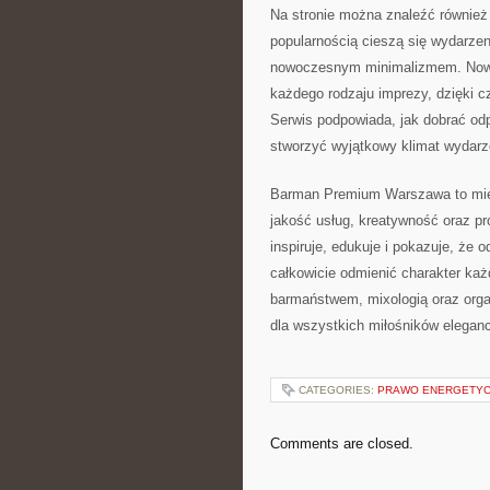
Na stronie można znaleźć również
popularnością cieszą się wydarzen
nowoczesnym minimalizmem. Nowo
każdego rodzaju imprezy, dzięki cz
Serwis podpowiada, jak dobrać odp
stworzyć wyjątkowy klimat wydarz
Barman Premium Warszawa to mie
jakość usług, kreatywność oraz pr
inspiruje, edukuje i pokazuje, ż
całkowicie odmienić charakter każ
barmaństwem, mixologią oraz orga
dla wszystkich miłośników eleganc
CATEGORIES:
PRAWO ENERGETY
Comments are closed.