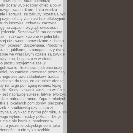
fi powiedzieć, skąd pochodzą
edy został wypieczony chleb albo w
 przygotowano dżem. Taka wiedza
nie i sprawia, że zakupy przestają być
 czynnością. Zamiast bezrefleksyjnie
ar do koszyka, człowiek zaczyna
gę na zapach, wygląd, świeżość i
 jedzenia. Sezonowość ma ogromny
k. Truskawki kupione w pełni lata
czej niż owoce sprowadzane z daleka
lnym okresem dojrzewania. Podobnie
orami, jabłkami, szparagami czy dynią.
dzone we właściwym czasie są zwykle
matyczne, bogatsze w wartości
o prostu przyjemniejsze w
gotowaniu. Sezonowe jedzenie uczy
ości, bo zamiast korzystać przez cały
amego zestawu składników, trzeba
dłospis do tego, co aktualnie oferuje
py na targu pomagają również lepiej
iłki. Kiedy człowiek widzi, co właśnie
o jest naprawdę świeże, łatwiej tworzyć
rdziej naturalne menu. Zupa z młodych
tka z lokalnych pomidorów, pieczone
ożek z rzodkiewką czy ciasto ze
zynają wynikać z rytmu pór roku, a nie
wego wyboru między półkami. Dzięki
 staje się bardziej osadzona w
ci, a jedzenie odzyskuje sens jako
ienności, a nie tylko szybkie