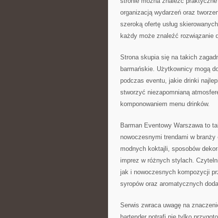
stronie można znaleźć praktyczne
organizacją wydarzeń oraz tworze
szeroką ofertę usług skierowanych 
każdy może znaleźć rozwiązanie d
Strona skupia się na takich zagad
barmańskie. Użytkownicy mogą dow
podczas eventu, jakie drinki najle
stworzyć niezapomnianą atmosferę
komponowaniem menu drinków.
Barman Eventowy Warszawa to tak
nowoczesnymi trendami w branży e
modnych koktajli, sposobów dekorac
imprez w różnych stylach. Czytel
jak i nowoczesnych kompozycji p
syropów oraz aromatycznych doda
Serwis zwraca uwagę na znaczenie
bartender potrafi nie tylko przygo