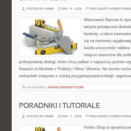
POSTED BY ADMIN
MAJ - 9 - 2026
MOŻLIWOŚĆ KOMENTOWAN
Warszawski Barman to dyna
witryna poświęcona obsłudz
bankiety, a także kameralne
się na tworzeniu wyjątkowej
każda uroczystość nabiera 
miejsce stworzone dla osó
profesjonalnej obsługi, które chcą zadbać o najwyższy poziom o
Nowości to Alkohole z Podróży i Wina i Winnice. Na stronie możn
wskazówki związane z sztuką przygotowywania koktajli, organiza
CATEGORIES:
PRAWO ENERGETYCZNE
PORADNIKI I TUTORIALE
POSTED BY ADMIN
MAJ - 7 - 2026
MOŻLIWOŚĆ KOMENTOWAN
Feniks Shop to dynamicznie