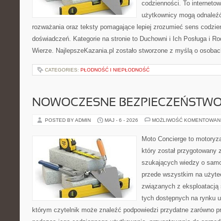
codzienności. To internetow
użytkownicy mogą odnaleź
rozważania oraz teksty pomagające lepiej zrozumieć sens codzi
doświadczeń. Kategorie na stronie to Duchowni i Ich Posługa i R
Wierze. NajlepszeKazania.pl zostało stworzone z myślą o osobac
CATEGORIES:
PŁODNOŚĆ I NIEPŁODNOŚĆ
NOWOCZESNE BEZPIECZEŃSTW
POSTED BY ADMIN
MAJ - 6 - 2026
MOŻLIWOŚĆ KOMENTOWAN
Moto Concierge to motoryza
który został przygotowany 
szukających wiedzy o samo
przede wszystkim na użyte
związanych z eksploatacj
tych dostępnych na rynku 
którym czytelnik może znaleźć podpowiedzi przydatne zarówno pr