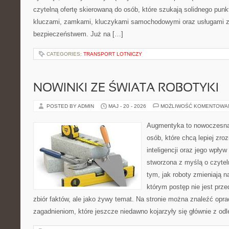
czytelną ofertę skierowaną do osób, które szukają solidnego pun
kluczami, zamkami, kluczykami samochodowymi oraz usługami 
bezpieczeństwem. Już na […]
CATEGORIES:
TRANSPORT LOTNICZY
NOWINKI ZE ŚWIATA ROBOTYKI
POSTED BY ADMIN
MAJ - 20 - 2026
MOŻLIWOŚĆ KOMENTOWA
Augmentyka to nowoczesna 
osób, które chcą lepiej zro
inteligencji oraz jego wpływ
stworzona z myślą o czyteln
tym, jak roboty zmieniają n
którym postęp nie jest prz
zbiór faktów, ale jako żywy temat. Na stronie można znaleźć op
zagadnieniom, które jeszcze niedawno kojarzyły się głównie z odl