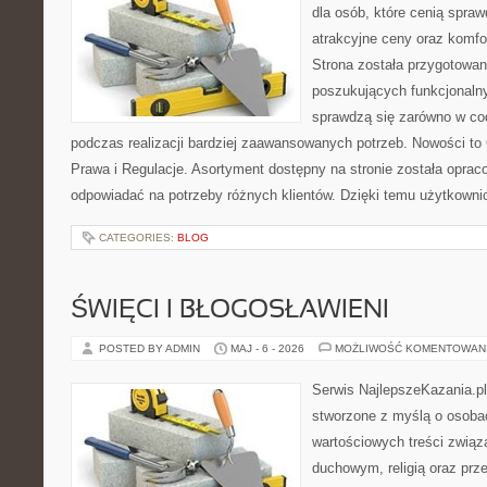
dla osób, które cenią spra
atrakcyjne ceny oraz komfor
Strona została przygotowa
poszukujących funkcjonalny
sprawdzą się zarówno w co
podczas realizacji bardziej zaawansowanych potrzeb. Nowości to
Prawa i Regulacje. Asortyment dostępny na stronie została oprac
odpowiadać na potrzeby różnych klientów. Dzięki temu użytkown
CATEGORIES:
BLOG
ŚWIĘCI I BŁOGOSŁAWIENI
POSTED BY ADMIN
MAJ - 6 - 2026
MOŻLIWOŚĆ KOMENTOWAN
Serwis NajlepszeKazania.p
stworzone z myślą o osobac
wartościowych treści zwią
duchowym, religią oraz prz