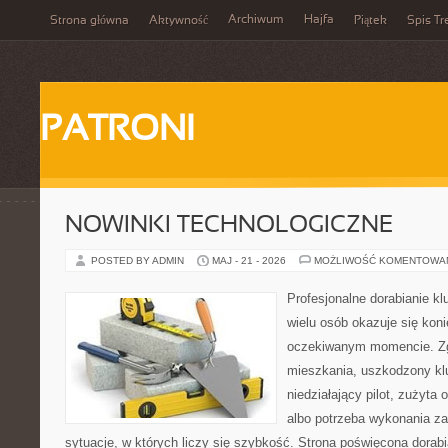
Archiwum
Hajfa
Strona główna
Aktywność
Piątek
Spis Tr
PATRONI
NOWINKI TECHNOLOGICZNE
POSTED BY ADMIN
MAJ - 21 - 2026
MOŻLIWOŚĆ KOMENTOWA
Profesjonalne dorabianie kl
wielu osób okazuje się kon
oczekiwanym momencie. Zg
mieszkania, uszkodzony k
niedziałający pilot, zużyt
albo potrzeba wykonania z
sytuacje, w których liczy się szybkość. Strona poświęcona dorabi