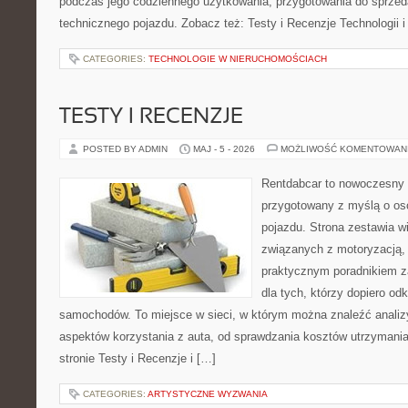
podczas jego codziennego użytkowania, przygotowania do sprze
technicznego pojazdu. Zobacz też: Testy i Recenzje Technologii 
CATEGORIES:
TECHNOLOGIE W NIERUCHOMOŚCIACH
TESTY I RECENZJE
POSTED BY ADMIN
MAJ - 5 - 2026
MOŻLIWOŚĆ KOMENTOWAN
Rentdabcar to nowoczesny 
przygotowany z myślą o oso
pojazdu. Strona zestawia w
związanych z motoryzacją,
praktycznym poradnikiem za
dla tych, którzy dopiero o
samochodów. To miejsce w sieci, w którym można znaleźć analiz
aspektów korzystania z auta, od sprawdzania kosztów utrzymania
stronie Testy i Recenzje i […]
CATEGORIES:
ARTYSTYCZNE WYZWANIA