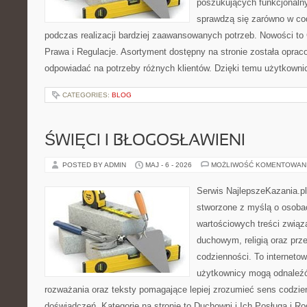
poszukujących funkcjonalny
sprawdzą się zarówno w co
podczas realizacji bardziej zaawansowanych potrzeb. Nowości to
Prawa i Regulacje. Asortyment dostępny na stronie została oprac
odpowiadać na potrzeby różnych klientów. Dzięki temu użytkown
CATEGORIES:
BLOG
ŚWIĘCI I BŁOGOSŁAWIENI
POSTED BY ADMIN
MAJ - 6 - 2026
MOŻLIWOŚĆ KOMENTOWAN
Serwis NajlepszeKazania.p
stworzone z myślą o osobac
wartościowych treści zwią
duchowym, religią oraz prz
codzienności. To internetow
użytkownicy mogą odnaleź
rozważania oraz teksty pomagające lepiej zrozumieć sens codzi
doświadczeń. Kategorie na stronie to Duchowni i Ich Posługa i R