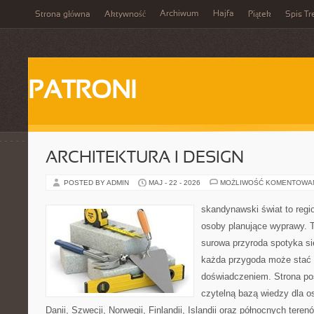
Archiwum
Hajfa
Strona główna
Aktywność
Piątek
Spis Tr
PATRONI
ARCHITEKTURA I DESIGN
POSTED BY ADMIN
MAJ - 22 - 2026
MOŻLIWOŚĆ KOMENTOWA
skandynawski świat to regio
osoby planujące wyprawy. T
surowa przyroda spotyka s
każda przygoda może stać
doświadczeniem. Strona poś
czytelną bazą wiedzy dla o
Danii, Szwecji, Norwegii, Finlandii, Islandii oraz północnych teren