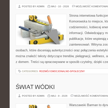
POSTED BY ADMIN
MAJ - 10 - 2026
MOŻLIWOŚĆ KOMENTOWA
Strona internetowa funkcjo
Komorowska to miejsce, kt
codzienności, kobiecej ene
informacji. Odwiedzający m
publikacje, które wspierają
zainteresowań. Witryna zos
osobach, które doceniają autentyczności oraz połączenia estetyki
można znaleźć teksty dotyczące trendów, pielęgnacji, wellness,
z domem. Treści są opracowywane w sposób czytelny, dzięki cz
CATEGORIES:
ROZWÓJ EMOCJONALNO-SPOŁECZNY
ŚWIAT WÓDKI
POSTED BY ADMIN
MAJ - 9 - 2026
MOŻLIWOŚĆ KOMENTOWAN
Warszawski Barman to dyna