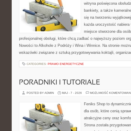
witryna poświęcona obsłudz
bankiety, a także kameralne
się na tworzeniu wyjątkowej
każda uroczystość nabiera 
miejsce stworzone dla osó
profesjonalnej obsługi, które chcą zadbać o najwyższy poziom o
Nowości to Alkohole z Podróży i Wina i Winnice. Na stronie możn
wskazówki związane z sztuką przygotowywania koktajli, organiza
CATEGORIES:
PRAWO ENERGETYCZNE
PORADNIKI I TUTORIALE
POSTED BY ADMIN
MAJ - 7 - 2026
MOŻLIWOŚĆ KOMENTOWAN
Feniks Shop to dynamicznie
dla osób, które cenią spra
atrakcyjne ceny oraz komfor
Strona została przygotowa