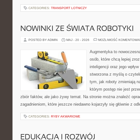
CATEGORIES:
TRANSPORT LOTNICZY
NOWINKI ZE ŚWIATA ROBOTYKI
POSTED BY ADMIN
MAJ - 20 - 2026
MOŻLIWOŚĆ KOMENTOWA
Augmentyka to nowoczesna 
osób, które chcą lepiej zro
inteligencji oraz jego wpływ
stworzona z myślą o czyteln
tym, jak roboty zmieniają n
którym postęp nie jest prz
zbiór faktów, ale jako żywy temat. Na stronie można znaleźć op
zagadnieniom, które jeszcze niedawno kojarzyły się głównie z odl
CATEGORIES:
RYBY AKWARIOWE
EDUKACJA I ROZWÓJ