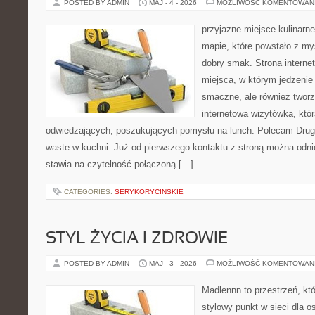
POSTED BY ADMIN
MAJ - 4 - 2026
MOŻLIWOŚĆ KOMENTOWAN
przyjazne miejsce kulinarne
mapie, które powstało z my
dobry smak. Strona internet
miejsca, w którym jedzenie 
smaczne, ale również twor
internetowa wizytówka, któ
odwiedzających, poszukujących pomysłu na lunch. Polecam Drugi
waste w kuchni. Już od pierwszego kontaktu z stroną można odnie
stawia na czytelność połączoną […]
CATEGORIES:
SERYKORYCINSKIE
STYL ŻYCIA I ZDROWIE
POSTED BY ADMIN
MAJ - 3 - 2026
MOŻLIWOŚĆ KOMENTOWAN
Madlennn to przestrzeń, kt
stylowy punkt w sieci dla 