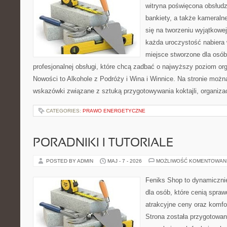
witryna poświęcona obsłudz
bankiety, a także kameralne
się na tworzeniu wyjątkowej
każda uroczystość nabiera 
miejsce stworzone dla osó
profesjonalnej obsługi, które chcą zadbać o najwyższy poziom o
Nowości to Alkohole z Podróży i Wina i Winnice. Na stronie możn
wskazówki związane z sztuką przygotowywania koktajli, organiza
CATEGORIES:
PRAWO ENERGETYCZNE
PORADNIKI I TUTORIALE
POSTED BY ADMIN
MAJ - 7 - 2026
MOŻLIWOŚĆ KOMENTOWAN
Feniks Shop to dynamicznie
dla osób, które cenią spra
atrakcyjne ceny oraz komfor
Strona została przygotowa