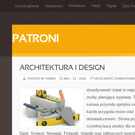
Archiwum
Hajfa
Strona główna
Aktywność
Piątek
Spis Tr
PATRONI
ARCHITEKTURA I DESIGN
POSTED BY ADMIN
MAJ - 22 - 2026
MOŻLIWOŚĆ KOMENTOWA
skandynawski świat to regio
osoby planujące wyprawy. T
surowa przyroda spotyka s
każda przygoda może stać
doświadczeniem. Strona poś
czytelną bazą wiedzy dla o
Danii, Szwecji, Norwegii, Finlandii, Islandii oraz północnych teren