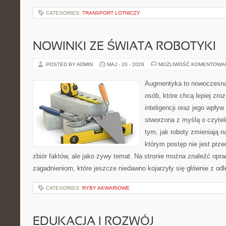
CATEGORIES:
TRANSPORT LOTNICZY
NOWINKI ZE ŚWIATA ROBOTYKI
POSTED BY ADMIN
MAJ - 20 - 2026
MOŻLIWOŚĆ KOMENTOWA
Augmentyka to nowoczesna 
osób, które chcą lepiej zro
inteligencji oraz jego wpływ
stworzona z myślą o czyteln
tym, jak roboty zmieniają n
którym postęp nie jest prz
zbiór faktów, ale jako żywy temat. Na stronie można znaleźć op
zagadnieniom, które jeszcze niedawno kojarzyły się głównie z odl
CATEGORIES:
RYBY AKWARIOWE
EDUKACJA I ROZWÓJ