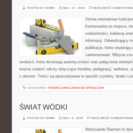
POSTED BY ADMIN
MAJ - 10 - 2026
MOŻLIWOŚĆ KOMENTOWA
Strona internetowa funkcjo
Komorowska to miejsce, kt
codzienności, kobiecej ene
informacji. Odwiedzający m
publikacje, które wspierają
zainteresowań. Witryna zos
osobach, które doceniają autentyczności oraz połączenia estetyki
można znaleźć teksty dotyczące trendów, pielęgnacji, wellness,
z domem. Treści są opracowywane w sposób czytelny, dzięki cz
CATEGORIES:
ROZWÓJ EMOCJONALNO-SPOŁECZNY
ŚWIAT WÓDKI
POSTED BY ADMIN
MAJ - 9 - 2026
MOŻLIWOŚĆ KOMENTOWAN
Warszawski Barman to dyna