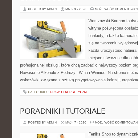
POSTED BY ADMIN
MAJ - 9 - 2026
MOŻLIWOŚĆ KOMENTOWAN
Warszawski Barman to dyna
witryna poświęcona obsłudz
bankiety, a także kameralne
się na tworzeniu wyjątkowej
każda uroczystość nabiera 
miejsce stworzone dla osó
profesjonalnej obsługi, które chcą zadbać o najwyższy poziom o
Nowości to Alkohole z Podróży i Wina i Winnice. Na stronie możn
wskazówki związane z sztuką przygotowywania koktajli, organiza
CATEGORIES:
PRAWO ENERGETYCZNE
PORADNIKI I TUTORIALE
POSTED BY ADMIN
MAJ - 7 - 2026
MOŻLIWOŚĆ KOMENTOWAN
Feniks Shop to dynamicznie