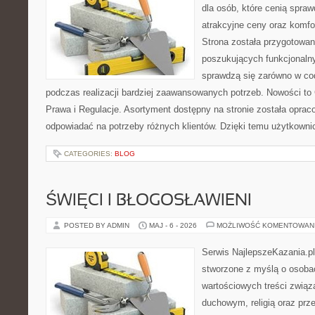
dla osób, które cenią spra
atrakcyjne ceny oraz komfor
Strona została przygotowa
poszukujących funkcjonalny
sprawdzą się zarówno w co
podczas realizacji bardziej zaawansowanych potrzeb. Nowości to
Prawa i Regulacje. Asortyment dostępny na stronie została oprac
odpowiadać na potrzeby różnych klientów. Dzięki temu użytkown
CATEGORIES:
BLOG
ŚWIĘCI I BŁOGOSŁAWIENI
POSTED BY ADMIN
MAJ - 6 - 2026
MOŻLIWOŚĆ KOMENTOWAN
Serwis NajlepszeKazania.p
stworzone z myślą o osobac
wartościowych treści zwią
duchowym, religią oraz prz