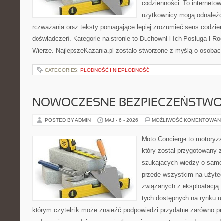
codzienności. To internetow
użytkownicy mogą odnaleź
rozważania oraz teksty pomagające lepiej zrozumieć sens codzi
doświadczeń. Kategorie na stronie to Duchowni i Ich Posługa i R
Wierze. NajlepszeKazania.pl zostało stworzone z myślą o osobac
CATEGORIES:
PŁODNOŚĆ I NIEPŁODNOŚĆ
NOWOCZESNE BEZPIECZEŃSTW
POSTED BY ADMIN
MAJ - 6 - 2026
MOŻLIWOŚĆ KOMENTOWAN
Moto Concierge to motoryza
który został przygotowany 
szukających wiedzy o samo
przede wszystkim na użyte
związanych z eksploatacj
tych dostępnych na rynku 
którym czytelnik może znaleźć podpowiedzi przydatne zarówno pr