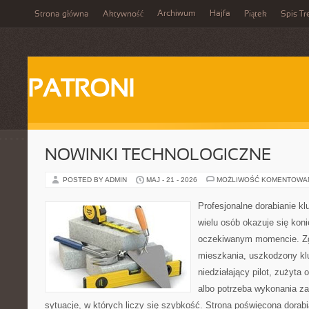
Archiwum
Hajfa
Strona główna
Aktywność
Piątek
Spis Tr
PATRONI
NOWINKI TECHNOLOGICZNE
POSTED BY ADMIN
MAJ - 21 - 2026
MOŻLIWOŚĆ KOMENTOWA
Profesjonalne dorabianie kl
wielu osób okazuje się kon
oczekiwanym momencie. Zg
mieszkania, uszkodzony k
niedziałający pilot, zużyt
albo potrzeba wykonania z
sytuacje, w których liczy się szybkość. Strona poświęcona dorabi