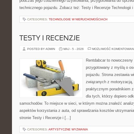
podczas jego codziennego użytkowania, przygotowania do sprze
technicznego pojazdu. Zobacz też: Testy i Recenzje Technologii 
CATEGORIES:
TECHNOLOGIE W NIERUCHOMOŚCIACH
TESTY I RECENZJE
POSTED BY ADMIN
MAJ - 5 - 2026
MOŻLIWOŚĆ KOMENTOWAN
Rentdabcar to nowoczesny 
przygotowany z myślą o oso
pojazdu. Strona zestawia w
związanych z motoryzacją,
praktycznym poradnikiem za
dla tych, którzy dopiero o
samochodów. To miejsce w sieci, w którym można znaleźć analiz
aspektów korzystania z auta, od sprawdzania kosztów utrzymania
stronie Testy i Recenzje i […]
CATEGORIES:
ARTYSTYCZNE WYZWANIA