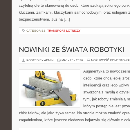
czytelną ofertę skierowaną do osób, które szukają solidnego pun
kluczami, zamkami, kluczykami samochodowymi oraz usługami 
bezpieczeństwem. Już na […]
CATEGORIES:
TRANSPORT LOTNICZY
NOWINKI ZE ŚWIATA ROBOTYKI
POSTED BY ADMIN
MAJ - 20 - 2026
MOŻLIWOŚĆ KOMENTOWA
Augmentyka to nowoczesna 
osób, które chcą lepiej zro
inteligencji oraz jego wpływ
stworzona z myślą o czyteln
tym, jak roboty zmieniają n
którym postęp nie jest prz
zbiór faktów, ale jako żywy temat. Na stronie można znaleźć op
zagadnieniom, które jeszcze niedawno kojarzyły się głównie z odl