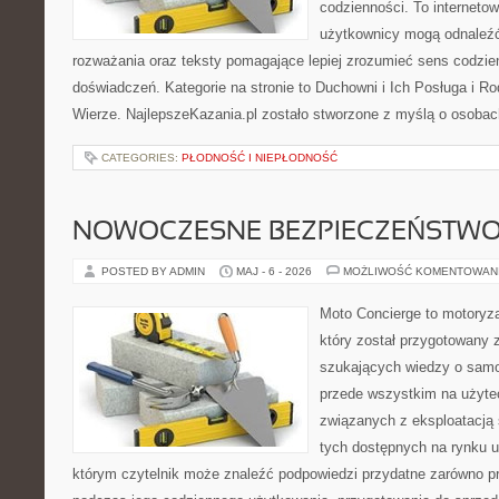
codzienności. To internetow
użytkownicy mogą odnaleź
rozważania oraz teksty pomagające lepiej zrozumieć sens codzi
doświadczeń. Kategorie na stronie to Duchowni i Ich Posługa i R
Wierze. NajlepszeKazania.pl zostało stworzone z myślą o osobac
CATEGORIES:
PŁODNOŚĆ I NIEPŁODNOŚĆ
NOWOCZESNE BEZPIECZEŃSTW
POSTED BY ADMIN
MAJ - 6 - 2026
MOŻLIWOŚĆ KOMENTOWAN
Moto Concierge to motoryza
który został przygotowany 
szukających wiedzy o samo
przede wszystkim na użyte
związanych z eksploatacj
tych dostępnych na rynku 
którym czytelnik może znaleźć podpowiedzi przydatne zarówno pr