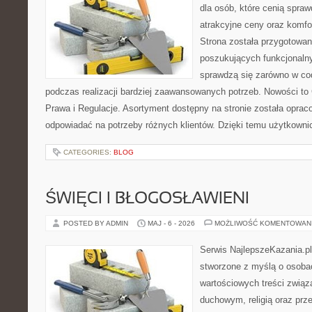
dla osób, które cenią spra
atrakcyjne ceny oraz komfor
Strona została przygotowa
poszukujących funkcjonalny
sprawdzą się zarówno w co
podczas realizacji bardziej zaawansowanych potrzeb. Nowości to
Prawa i Regulacje. Asortyment dostępny na stronie została oprac
odpowiadać na potrzeby różnych klientów. Dzięki temu użytkown
CATEGORIES:
BLOG
ŚWIĘCI I BŁOGOSŁAWIENI
POSTED BY ADMIN
MAJ - 6 - 2026
MOŻLIWOŚĆ KOMENTOWAN
Serwis NajlepszeKazania.p
stworzone z myślą o osobac
wartościowych treści zwią
duchowym, religią oraz prz