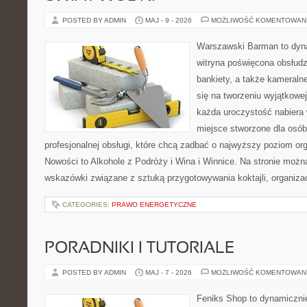
POSTED BY ADMIN
MAJ - 9 - 2026
MOŻLIWOŚĆ KOMENTOWAN
Warszawski Barman to dyna
witryna poświęcona obsłudz
bankiety, a także kameralne
się na tworzeniu wyjątkowej
każda uroczystość nabiera 
miejsce stworzone dla osó
profesjonalnej obsługi, które chcą zadbać o najwyższy poziom o
Nowości to Alkohole z Podróży i Wina i Winnice. Na stronie możn
wskazówki związane z sztuką przygotowywania koktajli, organiza
CATEGORIES:
PRAWO ENERGETYCZNE
PORADNIKI I TUTORIALE
POSTED BY ADMIN
MAJ - 7 - 2026
MOŻLIWOŚĆ KOMENTOWAN
Feniks Shop to dynamicznie