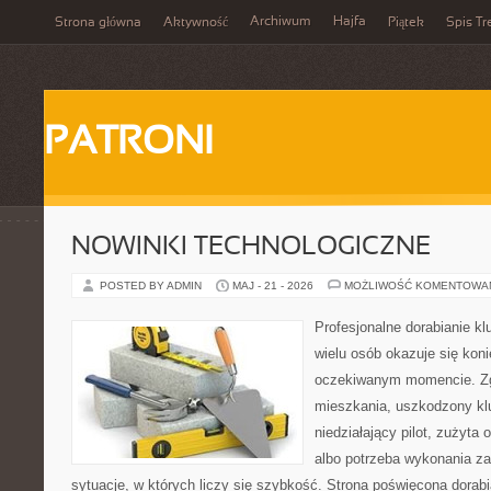
Archiwum
Hajfa
Strona główna
Aktywność
Piątek
Spis Tr
PATRONI
NOWINKI TECHNOLOGICZNE
POSTED BY ADMIN
MAJ - 21 - 2026
MOŻLIWOŚĆ KOMENTOWA
Profesjonalne dorabianie kl
wielu osób okazuje się kon
oczekiwanym momencie. Zg
mieszkania, uszkodzony k
niedziałający pilot, zużyt
albo potrzeba wykonania z
sytuacje, w których liczy się szybkość. Strona poświęcona dorabi