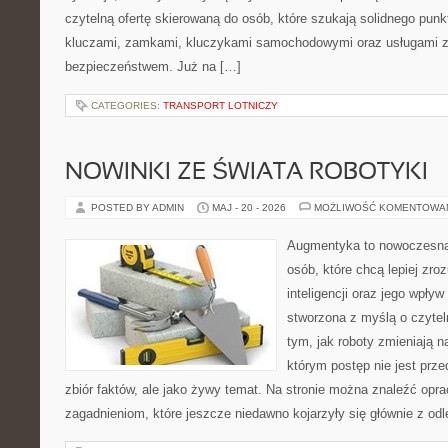
czytelną ofertę skierowaną do osób, które szukają solidnego pun
kluczami, zamkami, kluczykami samochodowymi oraz usługami 
bezpieczeństwem. Już na […]
CATEGORIES:
TRANSPORT LOTNICZY
NOWINKI ZE ŚWIATA ROBOTYKI
POSTED BY ADMIN
MAJ - 20 - 2026
MOŻLIWOŚĆ KOMENTOWA
Augmentyka to nowoczesna 
osób, które chcą lepiej zro
inteligencji oraz jego wpływ
stworzona z myślą o czyteln
tym, jak roboty zmieniają n
którym postęp nie jest prz
zbiór faktów, ale jako żywy temat. Na stronie można znaleźć op
zagadnieniom, które jeszcze niedawno kojarzyły się głównie z odl