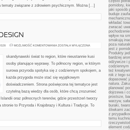
często potra
pomidory, ki
za tematy związane z zdrowiem psychicznym. Można […]
jaki sposób
buduje zaufa
mechaniczną
wkładać tow
zwracać uwa
pochodzenie
 DESIGN
wpływ na sma
smakują ina
poza natura
ARCHITEKTURA
 2026
MOŻLIWOŚĆ KOMENTOWANIA
ZOSTAŁA WYŁĄCZONA
jest z pomid
I
DESIGN
Produkty je
skandynawski świat to region, które nieustannie kusi
bardziej aro
odżywcze i p
osoby planujące wyprawy. To północny region, w którym
codziennym 
surowa przyroda spotyka się z codziennym spokojem, a
też kreatywn
rok z tego s
każda przygoda może stać się wyjątkowym
dopasować ja
natura. Zaku
doświadczeniem. Strona poświęcona tej tematyce jest
planować pos
czytelną bazą wiedzy dla osób, które chcą zrozumieć
dojrzewa i c
prostsze, ba
, Islandii oraz północnych terenów, gdzie przestrzeń tworzy
warzyw, sała
stronie to Przyroda i Krajobrazy i Kultura i Tradycje. To
buraki, twar
śliwkami zac
z przypadko
temu kuchnia
rzeczywistoś
element codz