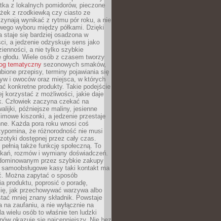
tka z lokalnych pomidorów, pieczone
ożek z rzodkiewką czy ciasto ze
zynają wynikać z rytmu pór roku, a nie
wego wyboru między półkami. Dzięki
 staje się bardziej osadzona w
ci, a jedzenie odzyskuje sens jako
ienności, a nie tylko szybkie
e głodu. Wiele osób z czasem tworzy
log tematyczny
sezonowych smaków,
ubione przepisy, terminy pojawiania się
yw i owoców oraz miejsca, w których
ć konkretne produkty. Takie podejście
ej korzystać z możliwości, jakie daje
ek. Człowiek zaczyna czekać na
alijki, późniejsze maliny, jesienne
imowe kiszonki, a jedzenie przestaje
ne. Każda pora roku wnosi coś
zypomina, że różnorodność nie musi
otyki dostępnej przez cały czas.
i pełnią także funkcję społeczną. To
tkań, rozmów i wymiany doświadczeń.
dominowanym przez szybkie zakupy
i samoobsługowe kasy taki kontakt ma
ć. Można zapytać o sposób
a produktu, poprosić o poradę,
się, jak przechowywać warzywa albo
tać mniej znany składnik. Powstaje
ta na zaufaniu, a nie wyłącznie na
la wielu osób to właśnie ten ludzki
ów okazuje się najcenniejszy. Nie bez