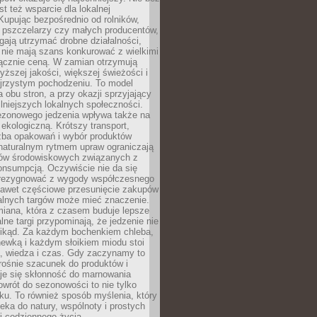
st też wsparcie dla lokalnej
Kupując bezpośrednio od rolników,
 pszczelarzy czy małych producentów,
gają utrzymać drobne działalności,
 nie mają szans konkurować z wielkimi
łącznie ceną. W zamian otrzymują
yższej jakości, większej świeżości i
ejrzystym pochodzeniu. To model
a obu stron, a przy okazji sprzyjający
lniejszych lokalnych społeczności.
ezonowego jedzenia wpływa także na
kologiczną. Krótszy transport,
czba opakowań i wybór produktów
naturalnym rytmem upraw ograniczają
ów środowiskowych związanych z
onsumpcją. Oczywiście nie da się
zrezygnować z wygody współczesnego
 nawet częściowe przesunięcie zakupów
kalnych targów może mieć znaczenie.
miana, która z czasem buduje lepsze
lne targi przypominają, że jedzenie nie
znikąd. Za każdym bochenkiem chleba,
ewką i każdym słoikiem miodu stoi
a, wiedza i czas. Gdy zaczynamy to
rośnie szacunek do produktów i
je się skłonność do marnowania
wrót do sezonowości to nie tylko
u. To również sposób myślenia, który
ieka do natury, wspólnoty i prostych
i codziennego życia.