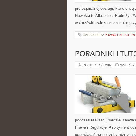
profesjonalnej obsługi, które ch
Nowości to Alkohole z Podróży i W
wskazówki związane z sztuką przy
CATEGORIES:
PRAWO ENERGETY
PORADNIKI I TUT
POSTED BY ADMIN
MAJ - 7 - 2
podczas realizacji bardziej zaaw
Prawa i Regulacje. Asortyment dos
odpowiadać na potrzeby różnych k