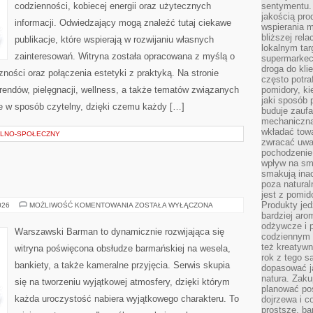
codzienności, kobiecej energii oraz użytecznych
sentymentu.
jakością pro
informacji. Odwiedzający mogą znaleźć tutaj ciekawe
wspierania 
bliższej rela
publikacje, które wspierają w rozwijaniu własnych
lokalnym tar
zainteresowań. Witryna została opracowana z myślą o
supermarkeci
droga do kli
ności oraz połączenia estetyki z praktyką. Na stronie
często potra
rendów, pielęgnacji, wellness, a także tematów związanych
pomidory, ki
jaki sposób
 w sposób czytelny, dzięki czemu każdy […]
buduje zaufa
mechaniczną
wkładać tow
LNO-SPOŁECZNY
zwracać uwa
pochodzenie
wpływ na sma
smakują ina
poza natura
jest z pomid
Produkty je
ŚWIAT
026
MOŻLIWOŚĆ KOMENTOWANIA
ZOSTAŁA WYŁĄCZONA
WÓDKI
bardziej aro
odżywcze i p
Warszawski Barman to dynamicznie rozwijająca się
codziennym 
też kreatywn
witryna poświęcona obsłudze barmańskiej na wesela,
rok z tego s
bankiety, a także kameralne przyjęcia. Serwis skupia
dopasować ja
natura. Zaku
się na tworzeniu wyjątkowej atmosfery, dzięki którym
planować pos
każda uroczystość nabiera wyjątkowego charakteru. To
dojrzewa i c
prostsze, ba