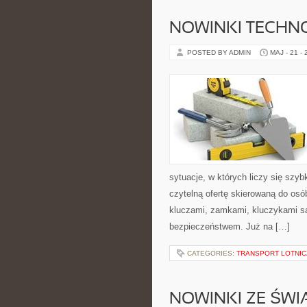
NOWINKI TECHN
POSTED BY ADMIN
MAJ - 21 -
sytuacje, w których liczy się szy
czytelną ofertę skierowaną do osó
kluczami, zamkami, kluczykami 
bezpieczeństwem. Już na […]
CATEGORIES:
TRANSPORT LOTNIC
NOWINKI ZE ŚWI