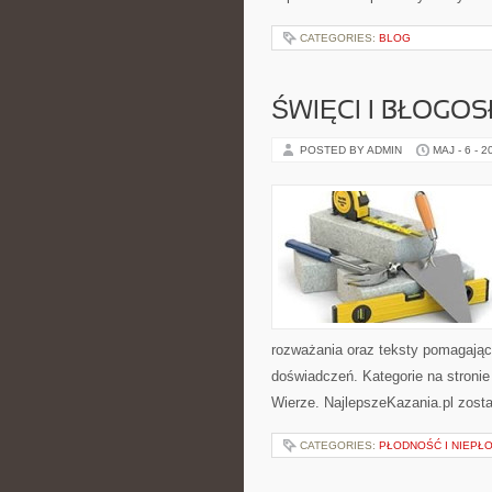
CATEGORIES:
BLOG
ŚWIĘCI I BŁOGOS
POSTED BY ADMIN
MAJ - 6 - 2
rozważania oraz teksty pomagając
doświadczeń. Kategorie na stronie
Wierze. NajlepszeKazania.pl zost
CATEGORIES:
PŁODNOŚĆ I NIEPŁ