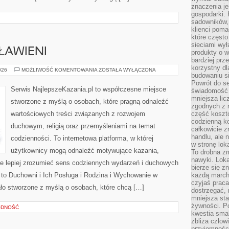
znaczenia je
gospodarki. 
sadowników,
klienci poma
które często
sieciami wy
ŁAWIENI
produkty o w
bardziej prz
korzystny dl
ŚWIĘCI
026
MOŻLIWOŚĆ KOMENTOWANIA
ZOSTAŁA WYŁĄCZONA
budowaniu si
I
BŁOGOSŁAWIENI
Powrót do s
Serwis NajlepszeKazania.pl to współczesne miejsce
świadomość e
mniejsza li
stworzone z myślą o osobach, które pragną odnaleźć
zgodnych z 
wartościowych treści związanych z rozwojem
część koszt
codzienną k
duchowym, religią oraz przemyśleniami na temat
całkowicie 
handlu, ale
codzienności. To internetowa platforma, w której
w stronę lo
użytkownicy mogą odnaleźć motywujące kazania,
To drobna z
nawyki. Loka
e lepiej zrozumieć sens codziennych wydarzeń i duchowych
bierze się 
 to Duchowni i Ich Posługa i Rodzina i Wychowanie w
każdą march
czyjaś prac
ało stworzone z myślą o osobach, które chcą […]
dostrzegać, 
mniejsza sta
żywności. Po
ODNOŚĆ
kwestia smak
zbliża człow
przyjemnośc