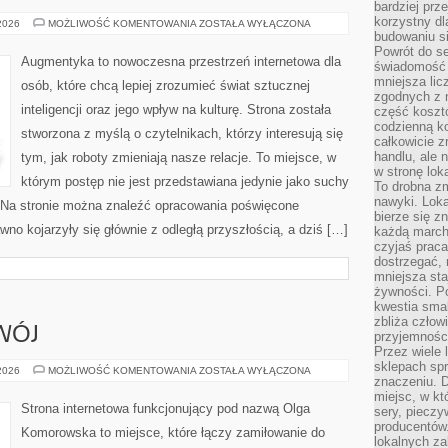
bardziej prz
korzystny dl
NOWINKI
 2026
MOŻLIWOŚĆ KOMENTOWANIA
ZOSTAŁA WYŁĄCZONA
ZE
budowaniu si
ŚWIATA
Powrót do s
ROBOTYKI
Augmentyka to nowoczesna przestrzeń internetowa dla
świadomość e
mniejsza li
osób, które chcą lepiej zrozumieć świat sztucznej
zgodnych z 
inteligencji oraz jego wpływ na kulturę. Strona została
część koszt
codzienną k
stworzona z myślą o czytelnikach, którzy interesują się
całkowicie 
handlu, ale
tym, jak roboty zmieniają nasze relacje. To miejsce, w
w stronę lo
którym postęp nie jest przedstawiana jedynie jako suchy
To drobna z
nawyki. Loka
t. Na stronie można znaleźć opracowania poświęcone
bierze się 
no kojarzyły się głównie z odległą przyszłością, a dziś […]
każdą march
czyjaś prac
dostrzegać, 
mniejsza sta
żywności. Po
kwestia smak
zbliża człow
WÓJ
przyjemnośc
Przez wiele
sklepach spra
EDUKACJA
 2026
MOŻLIWOŚĆ KOMENTOWANIA
ZOSTAŁA WYŁĄCZONA
znaczeniu. D
I
ROZWÓJ
miejsc, w k
Strona internetowa funkcjonujący pod nazwą Olga
sery, pieczy
producentów
Komorowska to miejsce, które łączy zamiłowanie do
lokalnych z