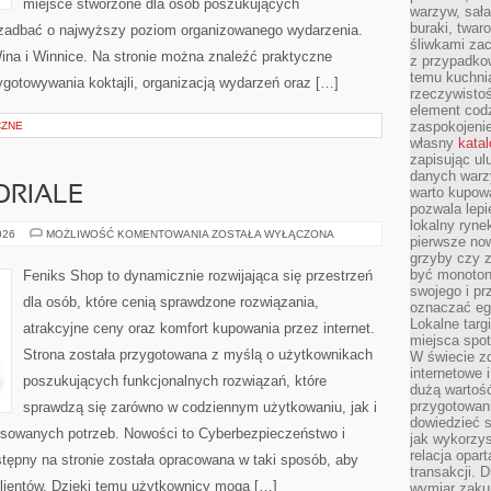
miejsce stworzone dla osób poszukujących
warzyw, sała
buraki, twar
cą zadbać o najwyższy poziom organizowanego wydarzenia.
śliwkami zac
ina i Winnice. Na stronie można znaleźć praktyczne
z przypadko
temu kuchnia
gotowywania koktajli, organizacją wydarzeń oraz […]
rzeczywistoś
element codz
zaspokojeni
CZNE
własny
kata
zapisując ul
danych warz
ORIALE
warto kupowa
pozwala lepi
lokalny ryn
PORADNIKI
026
MOŻLIWOŚĆ KOMENTOWANIA
ZOSTAŁA WYŁĄCZONA
pierwsze now
I
grzyby czy z
TUTORIALE
być monoton
Feniks Shop to dynamicznie rozwijająca się przestrzeń
swojego i pr
dla osób, które cenią sprawdzone rozwiązania,
oznaczać egz
Lokalne targ
atrakcyjne ceny oraz komfort kupowania przez internet.
miejsca spo
Strona została przygotowana z myślą o użytkownikach
W świecie z
internetowe 
poszukujących funkcjonalnych rozwiązań, które
dużą wartoś
przygotowani
sprawdzą się zarówno w codziennym użytkowaniu, jak i
dowiedzieć 
ansowanych potrzeb. Nowości to Cyberbezpieczeństwo i
jak wykorzys
relacja opar
tępny na stronie została opracowana w taki sposób, aby
transakcji. D
lientów. Dzięki temu użytkownicy mogą […]
wymiar zakup