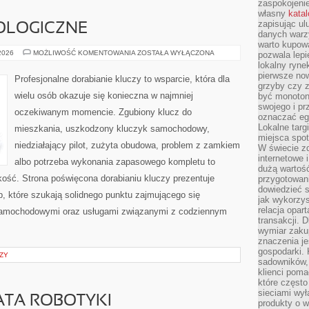
zaspokojeni
własny
kata
zapisując ul
OLOGICZNE
danych warz
warto kupowa
NOWINKI
 2026
MOŻLIWOŚĆ KOMENTOWANIA
ZOSTAŁA WYŁĄCZONA
pozwala lepi
TECHNOLOGICZNE
lokalny ryn
pierwsze now
Profesjonalne dorabianie kluczy to wsparcie, która dla
grzyby czy z
wielu osób okazuje się konieczna w najmniej
być monoton
swojego i pr
oczekiwanym momencie. Zgubiony klucz do
oznaczać egz
Lokalne targ
mieszkania, uszkodzony kluczyk samochodowy,
miejsca spo
niedziałający pilot, zużyta obudowa, problem z zamkiem
W świecie z
internetowe 
albo potrzeba wykonania zapasowego kompletu to
dużą wartoś
bkość. Strona poświęcona dorabianiu kluczy prezentuje
przygotowani
dowiedzieć 
b, które szukają solidnego punktu zajmującego się
jak wykorzys
relacja opar
samochodowymi oraz usługami związanymi z codziennym
transakcji. D
wymiar zakup
znaczenia je
gospodarki. 
ZY
sadowników,
klienci poma
które często
sieciami wy
ATA ROBOTYKI
produkty o w