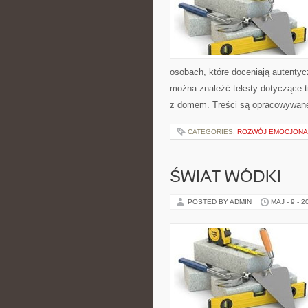
osobach, które doceniają autentycz
można znaleźć teksty dotyczące t
z domem. Treści są opracowywane
CATEGORIES:
ROZWÓJ EMOCJONA
ŚWIAT WÓDKI
POSTED BY ADMIN
MAJ - 9 - 2