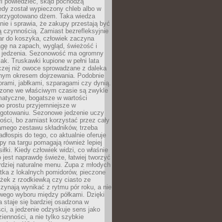
fi powiedzieć, skąd pochodzą
edy został wypieczony chleb albo w
 przygotowano dżem. Taka wiedza
nie i sprawia, że zakupy przestają być
 czynnością. Zamiast bezrefleksyjnie
ar do koszyka, człowiek zaczyna
gę na zapach, wygląd, świeżość i
 jedzenia. Sezonowość ma ogromny
k. Truskawki kupione w pełni lata
czej niż owoce sprowadzane z daleka
lnym okresem dojrzewania. Podobnie
orami, jabłkami, szparagami czy dynią.
dzone we właściwym czasie są zwykle
matyczne, bogatsze w wartości
o prostu przyjemniejsze w
gotowaniu. Sezonowe jedzenie uczy
ości, bo zamiast korzystać przez cały
amego zestawu składników, trzeba
dłospis do tego, co aktualnie oferuje
py na targu pomagają również lepiej
iłki. Kiedy człowiek widzi, co właśnie
o jest naprawdę świeże, łatwiej tworzyć
rdziej naturalne menu. Zupa z młodych
tka z lokalnych pomidorów, pieczone
ożek z rzodkiewką czy ciasto ze
zynają wynikać z rytmu pór roku, a nie
wego wyboru między półkami. Dzięki
 staje się bardziej osadzona w
ci, a jedzenie odzyskuje sens jako
ienności, a nie tylko szybkie