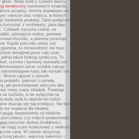
e głodu. Wiele osób z czasem tworzy
log tematyczny
sezonowych smaków,
ubione przepisy, terminy pojawiania się
yw i owoców oraz miejsca, w których
ć konkretne produkty. Takie podejście
ej korzystać z możliwości, jakie daje
ek. Człowiek zaczyna czekać na
alijki, późniejsze maliny, jesienne
imowe kiszonki, a jedzenie przestaje
ne. Każda pora roku wnosi coś
zypomina, że różnorodność nie musi
otyki dostępnej przez cały czas.
i pełnią także funkcję społeczną. To
tkań, rozmów i wymiany doświadczeń.
dominowanym przez szybkie zakupy
i samoobsługowe kasy taki kontakt ma
ć. Można zapytać o sposób
a produktu, poprosić o poradę,
się, jak przechowywać warzywa albo
tać mniej znany składnik. Powstaje
ta na zaufaniu, a nie wyłącznie na
la wielu osób to właśnie ten ludzki
ów okazuje się najcenniejszy. Nie bez
st też wsparcie dla lokalnej
Kupując bezpośrednio od rolników,
 pszczelarzy czy małych producentów,
gają utrzymać drobne działalności,
 nie mają szans konkurować z wielkimi
łącznie ceną. W zamian otrzymują
yższej jakości, większej świeżości i