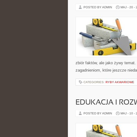
POSTED BY ADMIN
MAJ - 20 -
zbiór faktów, ale jako żywy tema
zagadnieniom, które jeszcze niedaw
CATEGORIES:
RYBY AKWARIOWE
EDUKACJA I ROZ
POSTED BY ADMIN
MAJ - 10 -