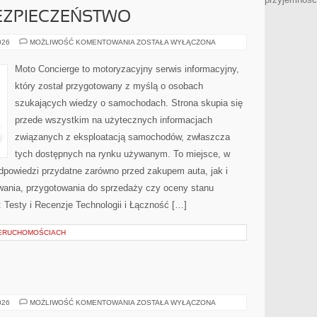
ZPIECZEŃSTWO
NOWOCZESNE
026
MOŻLIWOŚĆ KOMENTOWANIA
ZOSTAŁA WYŁĄCZONA
BEZPIECZEŃSTWO
Moto Concierge to motoryzacyjny serwis informacyjny,
który został przygotowany z myślą o osobach
szukających wiedzy o samochodach. Strona skupia się
przede wszystkim na użytecznych informacjach
związanych z eksploatacją samochodów, zwłaszcza
tych dostępnych na rynku używanym. To miejsce, w
dpowiedzi przydatne zarówno przed zakupem auta, jak i
wania, przygotowania do sprzedaży czy oceny stanu
 Testy i Recenzje Technologii i Łączność […]
IERUCHOMOŚCIACH
E
TESTY
026
MOŻLIWOŚĆ KOMENTOWANIA
ZOSTAŁA WYŁĄCZONA
I