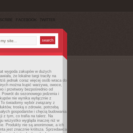
SCRIBE
FACEBOOK
TWITTER
 lat wygoda zakupów w dużych
wiała, że lokalne targi traciły na
ziś jednak coraz więcej osób wraca do
tórych można kupić warzywa, owoce,
wo i przetwory bezpośrednio od
. Powrót do sezonowego jedzenia i
akupów nie wynika wyłącznie z
 To świadomy wybór związany z
duktów, troską o zdrowie, potrzebą
małych gospodarstw i chęcią budowania
cji z tym, co trafia na talerz. Na
gu wszystko wygląda inaczej niż w
e. Produkty nie są anonimowe, a ich
enta jest znacznie krótsza. Sprzedawca