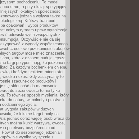
ejrzystym pochodzeniu. To model
a obu stron, a przy okazji sprzyjający
lniejszych lokalnych społeczności.
ezonowego jedzenia wpływa także na
kologiczną. Krótszy transport,
czba opakowań i wybór produktów
naturalnym rytmem upraw ograniczają
ów środowiskowych związanych z
onsumpcją. Oczywiście nie da się
zrezygnować z wygody współczesnego
 nawet częściowe przesunięcie zakupów
kalnych targów może mieć znaczenie.
miana, która z czasem buduje lepsze
lne targi przypominają, że jedzenie nie
znikąd. Za każdym bochenkiem chleba,
ewką i każdym słoikiem miodu stoi
a, wiedza i czas. Gdy zaczynamy to
rośnie szacunek do produktów i
je się skłonność do marnowania
wrót do sezonowości to nie tylko
u. To również sposób myślenia, który
ieka do natury, wspólnoty i prostych
i codziennego życia.
 lat wygoda zakupów w dużych
wiała, że lokalne targi traciły na
ziś jednak coraz więcej osób wraca do
tórych można kupić warzywa, owoce,
wo i przetwory bezpośrednio od
. Powrót do sezonowego jedzenia i
akupów nie wynika wyłącznie z