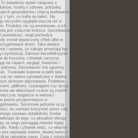
 To świadomy wybór związany z
duktów, troską o zdrowie, potrzebą
małych gospodarstw i chęcią budowania
cji z tym, co trafia na talerz. Na
gu wszystko wygląda inaczej niż w
e. Produkty nie są anonimowe, a ich
enta jest znacznie krótsza. Sprzedawca
fi powiedzieć, skąd pochodzą
edy został wypieczony chleb albo w
 przygotowano dżem. Taka wiedza
nie i sprawia, że zakupy przestają być
 czynnością. Zamiast bezrefleksyjnie
ar do koszyka, człowiek zaczyna
gę na zapach, wygląd, świeżość i
 jedzenia. Sezonowość ma ogromny
k. Truskawki kupione w pełni lata
czej niż owoce sprowadzane z daleka
lnym okresem dojrzewania. Podobnie
orami, jabłkami, szparagami czy dynią.
dzone we właściwym czasie są zwykle
matyczne, bogatsze w wartości
o prostu przyjemniejsze w
gotowaniu. Sezonowe jedzenie uczy
ości, bo zamiast korzystać przez cały
amego zestawu składników, trzeba
dłospis do tego, co aktualnie oferuje
py na targu pomagają również lepiej
iłki. Kiedy człowiek widzi, co właśnie
o jest naprawdę świeże, łatwiej tworzyć
rdziej naturalne menu. Zupa z młodych