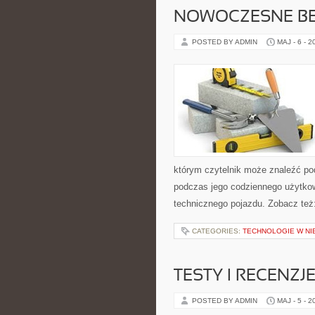
NOWOCZESNE BE
POSTED BY ADMIN
MAJ - 6 - 2
którym czytelnik może znaleźć po
podczas jego codziennego użytko
technicznego pojazdu. Zobacz też:
CATEGORIES:
TECHNOLOGIE W N
TESTY I RECENZJ
POSTED BY ADMIN
MAJ - 5 - 2