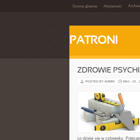
Archi
Strona główna
Aktywność
PATRONI
ZDROWIE PSYCH
POSTED BY ADMIN
MAJ - 23 -
co dzieje się w człowieku. Polec