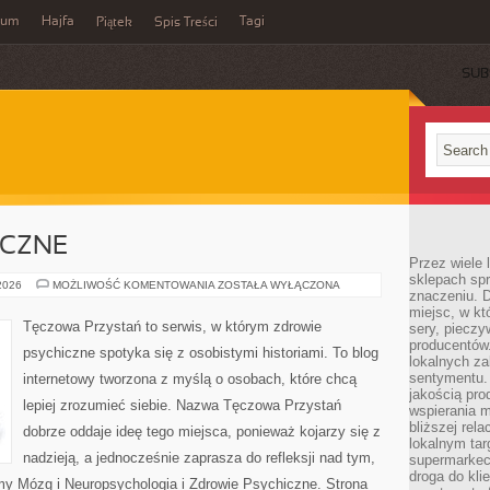
wum
Hajfa
Tagi
Piątek
Spis Treści
SUB
ICZNE
Przez wiele
sklepach spra
ZDROWIE
 2026
MOŻLIWOŚĆ KOMENTOWANIA
ZOSTAŁA WYŁĄCZONA
znaczeniu. D
PSYCHICZNE
miejsc, w k
Tęczowa Przystań to serwis, w którym zdrowie
sery, pieczy
producentów
psychiczne spotyka się z osobistymi historiami. To blog
lokalnych z
sentymentu.
internetowy tworzona z myślą o osobach, które chcą
jakością pro
lepiej zrozumieć siebie. Nazwa Tęczowa Przystań
wspierania 
bliższej rela
dobrze oddaje ideę tego miejsca, ponieważ kojarzy się z
lokalnym tar
nadzieją, a jednocześnie zaprasza do refleksji nad tym,
supermarkeci
droga do kli
amy Mózg i Neuropsychologia i Zdrowie Psychiczne. Strona