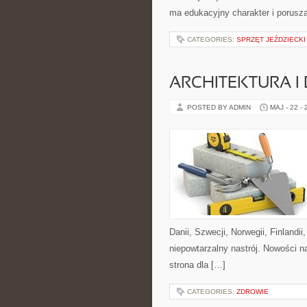
ma edukacyjny charakter i porus
CATEGORIES:
SPRZĘT JEŹDZIECKI
ARCHITEKTURA I
POSTED BY ADMIN
MAJ - 22 -
Danii, Szwecji, Norwegii, Finlandii
niepowtarzalny nastrój. Nowości na 
strona dla […]
CATEGORIES:
ZDROWIE