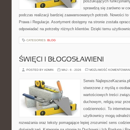
poszukujących funkcjonalny
sprawdzą się zarówno w co
podczas realizacji bardziej zaawansowanych potrzeb. Nowości to
Prawa i Regulacje. Asortyment dostępny na stronie została oprac
odpowiadać na potrzeby różnych klientów. Dzięki temu użytkown
CATEGORIES:
BLOG
ŚWIĘCI I BŁOGOSŁAWIENI
POSTED BY ADMIN
MAJ - 6 - 2026
MOŻLIWOŚĆ KOMENTOWAN
Serwis NajlepszeKazania.p
stworzone z myślą o osobac
wartościowych treści zwią
duchowym, religią oraz prz
codzienności. To internetow
użytkownicy mogą odnaleź
rozważania oraz teksty pomagające lepiej zrozumieć sens codzi
doświadczeń. Kategorie na stronie to Duchowni i Ich Posługa i R