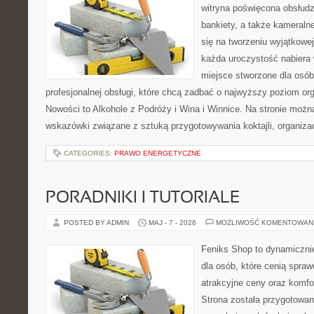
witryna poświęcona obsłudz
bankiety, a także kameralne
się na tworzeniu wyjątkowej
każda uroczystość nabiera 
miejsce stworzone dla osó
profesjonalnej obsługi, które chcą zadbać o najwyższy poziom o
Nowości to Alkohole z Podróży i Wina i Winnice. Na stronie możn
wskazówki związane z sztuką przygotowywania koktajli, organiza
CATEGORIES:
PRAWO ENERGETYCZNE
PORADNIKI I TUTORIALE
POSTED BY ADMIN
MAJ - 7 - 2026
MOŻLIWOŚĆ KOMENTOWAN
Feniks Shop to dynamicznie
dla osób, które cenią spra
atrakcyjne ceny oraz komfor
Strona została przygotowa