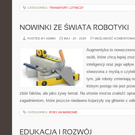
CATEGORIES:
TRANSPORT LOTNICZY
NOWINKI ZE ŚWIATA ROBOTYKI
POSTED BY ADMIN
MAJ - 20 - 2026
MOŻLIWOŚĆ KOMENTOWA
Augmentyka to nowoczesna 
osób, które chcą lepiej zro
inteligencji oraz jego wpływ
stworzona z myślą o czyteln
tym, jak roboty zmieniają n
którym postęp nie jest prz
zbiór faktów, ale jako żywy temat. Na stronie można znaleźć op
zagadnieniom, które jeszcze niedawno kojarzyły się głównie z odl
CATEGORIES:
RYBY AKWARIOWE
EDUKACJA I ROZWÓJ