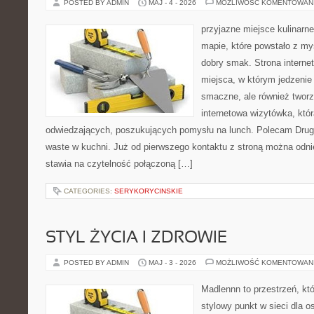
POSTED BY ADMIN
MAJ - 4 - 2026
MOŻLIWOŚĆ KOMENTOWAN
przyjazne miejsce kulinarne
mapie, które powstało z my
dobry smak. Strona internet
miejsca, w którym jedzenie 
smaczne, ale również twor
internetowa wizytówka, któ
odwiedzających, poszukujących pomysłu na lunch. Polecam Drugi
waste w kuchni. Już od pierwszego kontaktu z stroną można odnie
stawia na czytelność połączoną […]
CATEGORIES:
SERYKORYCINSKIE
STYL ŻYCIA I ZDROWIE
POSTED BY ADMIN
MAJ - 3 - 2026
MOŻLIWOŚĆ KOMENTOWAN
Madlennn to przestrzeń, kt
stylowy punkt w sieci dla 