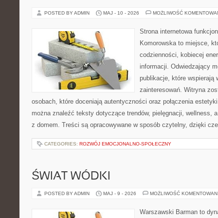
POSTED BY ADMIN
MAJ - 10 - 2026
MOŻLIWOŚĆ KOMENTOWA
Strona internetowa funkcjo
Komorowska to miejsce, kt
codzienności, kobiecej ene
informacji. Odwiedzający m
publikacje, które wspierają
zainteresowań. Witryna zos
osobach, które doceniają autentyczności oraz połączenia estetyki
można znaleźć teksty dotyczące trendów, pielęgnacji, wellness,
z domem. Treści są opracowywane w sposób czytelny, dzięki cz
CATEGORIES:
ROZWÓJ EMOCJONALNO-SPOŁECZNY
ŚWIAT WÓDKI
POSTED BY ADMIN
MAJ - 9 - 2026
MOŻLIWOŚĆ KOMENTOWAN
Warszawski Barman to dyna