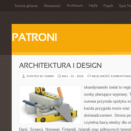
Archiwum
Hajfa
Strona główna
Aktywność
Piątek
Spis Tr
PATRONI
ARCHITEKTURA I DESIGN
POSTED BY ADMIN
MAJ - 22 - 2026
MOŻLIWOŚĆ KOMENTOWA
skandynawski świat to regio
osoby planujące wyprawy. T
surowa przyroda spotyka s
każda przygoda może stać
doświadczeniem. Strona poś
czytelną bazą wiedzy dla o
Danii, Szwecji, Norwegii, Finlandii, Islandii oraz północnych teren