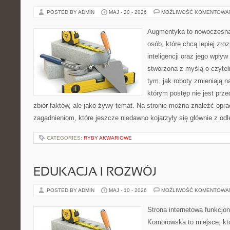
POSTED BY ADMIN
MAJ - 20 - 2026
MOŻLIWOŚĆ KOMENTOWA
Augmentyka to nowoczesna 
osób, które chcą lepiej zro
inteligencji oraz jego wpływ
stworzona z myślą o czyteln
tym, jak roboty zmieniają n
którym postęp nie jest prz
zbiór faktów, ale jako żywy temat. Na stronie można znaleźć op
zagadnieniom, które jeszcze niedawno kojarzyły się głównie z odl
CATEGORIES:
RYBY AKWARIOWE
EDUKACJA I ROZWÓJ
POSTED BY ADMIN
MAJ - 10 - 2026
MOŻLIWOŚĆ KOMENTOWA
Strona internetowa funkcjo
Komorowska to miejsce, kt