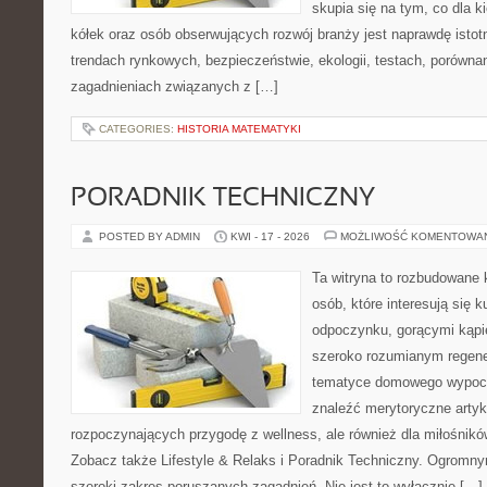
skupia się na tym, co dla 
kółek oraz osób obserwujących rozwój branży jest naprawdę istot
trendach rynkowych, bezpieczeństwie, ekologii, testach, porówna
zagadnieniach związanych z […]
CATEGORIES:
HISTORIA MATEMATYKI
PORADNIK TECHNICZNY
POSTED BY ADMIN
KWI - 17 - 2026
MOŻLIWOŚĆ KOMENTOWA
Ta witryna to rozbudowane 
osób, które interesują się k
odpoczynku, gorącymi kąpi
szeroko rozumianym regener
tematyce domowego wypocz
znaleźć merytoryczne artyk
rozpoczynających przygodę z wellness, ale również dla miłośnik
Zobacz także Lifestyle & Relaks i Poradnik Techniczny. Ogromny
szeroki zakres poruszanych zagadnień. Nie jest to wyłącznie […]