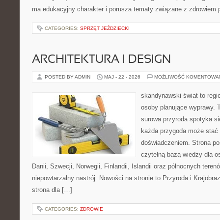
ma edukacyjny charakter i porusza tematy związane z zdrowiem
CATEGORIES:
SPRZĘT JEŹDZIECKI
ARCHITEKTURA I DESIGN
POSTED BY ADMIN
MAJ - 22 - 2026
MOŻLIWOŚĆ KOMENTOWA
skandynawski świat to regio
osoby planujące wyprawy. T
surowa przyroda spotyka s
każda przygoda może stać
doświadczeniem. Strona poś
czytelną bazą wiedzy dla o
Danii, Szwecji, Norwegii, Finlandii, Islandii oraz północnych teren
niepowtarzalny nastrój. Nowości na stronie to Przyroda i Krajobraz
strona dla […]
CATEGORIES:
ZDROWIE