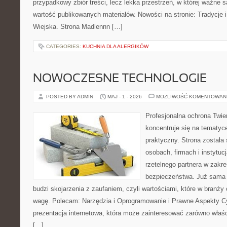
przypadkowy zbiór treści, lecz lekka przestrzeń, w której ważne 
wartość publikowanych materiałów. Nowości na stronie: Tradycje i
Wiejska. Strona Madlennn […]
CATEGORIES:
KUCHNIA DLA ALERGIKÓW
NOWOCZESNE TECHNOLOGIE
POSTED BY ADMIN
MAJ - 1 - 2026
MOŻLIWOŚĆ KOMENTOWAN
Profesjonalna ochrona Twier
koncentruje się na tematy
praktyczny. Strona została
osobach, firmach i instytuc
rzetelnego partnera w zakre
bezpieczeństwa. Już sama
budzi skojarzenia z zaufaniem, czyli wartościami, które w branż
wagę. Polecam: Narzędzia i Oprogramowanie i Prawne Aspekty C
prezentacja internetowa, która może zainteresować zarówno właścic
[…]