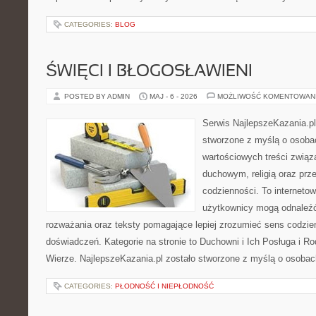
CATEGORIES:
BLOG
ŚWIĘCI I BŁOGOSŁAWIENI
POSTED BY ADMIN
MAJ - 6 - 2026
MOŻLIWOŚĆ KOMENTOWAN
Serwis NajlepszeKazania.p
stworzone z myślą o osobac
wartościowych treści zwią
duchowym, religią oraz prz
codzienności. To internetow
użytkownicy mogą odnaleź
rozważania oraz teksty pomagające lepiej zrozumieć sens codzi
doświadczeń. Kategorie na stronie to Duchowni i Ich Posługa i R
Wierze. NajlepszeKazania.pl zostało stworzone z myślą o osobac
CATEGORIES:
PŁODNOŚĆ I NIEPŁODNOŚĆ