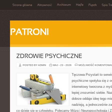
Archiwum
Hajfa
Strona główna
Aktywność
Piątek
Spis Tr
PATRONI
ZDROWIE PSYCHICZNE
POSTED BY ADMIN
MAJ - 23 - 2026
MOŻLIWOŚĆ KOMENTOWA
Tęczowa Przystań to serwi
psychiczne spotyka się z os
internetowy tworzona z myś
lepiej zrozumieć siebie. N
dobrze oddaje ideę tego mie
nadzieją, a jednocześnie za
co dzieje się w człowieku. Polecamy Mózg i Neuropsychologia i 