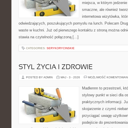
miejsca, w którym jedzenie 
smaczne, ale również twor
internetowa wizytówka, któ
odwiedzających, poszukujących pomysłu na lunch. Polecam Drugi
waste w kuchni. Już od pierwszego kontaktu z stroną można odnie
stawia na czytelność połączoną […]
CATEGORIES:
SERYKORYCINSKIE
STYL ŻYCIA I ZDROWIE
POSTED BY ADMIN
MAJ - 3 - 2026
MOŻLIWOŚĆ KOMENTOWAN
Madlennn to przestrzeń, kt
stylowy punkt w sieci dla 
praktycznych informacji. 
skojarzenie z czymś nieba
przyciągać uwagę użytkowni
podejście do prezentowania 