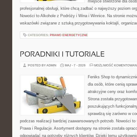
miejsce stworzone dla osó
profesjonalnej obsługi, które chcą zadbać o najwyższy poziom o
Nowości to Alkohole z Podróży i Wina i Winnice. Na stronie możn
wskazówki związane z sztuką przygotowywania koktajli, organiza
CATEGORIES:
PRAWO ENERGETYCZNE
PORADNIKI I TUTORIALE
POSTED BY ADMIN
MAJ - 7 - 2026
MOŻLIWOŚĆ KOMENTOWAN
Feniks Shop to dynamicznie
dla osób, które cenią spra
atrakcyjne ceny oraz komfor
Strona została przygotowa
poszukujących funkcjonalny
sprawdzą się zarówno w co
podczas realizacji bardziej zaawansowanych potrzeb. Nowości to
Prawa i Regulacje. Asortyment dostępny na stronie została oprac
odpowiadać na potrzeby różnych klientów. Dzięki temu użytkown