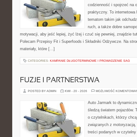
codzienność i spojrzeć na 
praktyczny. To internetowa
tematom takim jak odchudz
ruch, a także dobre samopo
motywacji, aby jeść lepiej, żyć lżej i czuć się pewniej, znajdzie 
Polecam Przepisy Fit i Superfoods i Składniki Odżywcze. Na stro
materiały, które […]
CATEGORIES:
KAMPANIE DŁUGOTERMINOWE I PROWADZENIE SAG
FUZJE I PARTNERSTWA
POSTED BY ADMIN
KWI - 20 - 2026
MOŻLIWOŚĆ KOMENTOWA
Auto Jarmark to dynamiczna
śledzą światem pojazdów. 
o czytelnikach, którzy chc
związanych z motoryzacją, 
treści podanych w czytelny